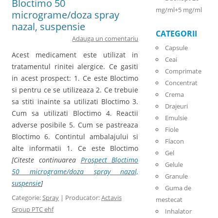
Bloctimo 50
mg/ml+5 mg/ml
micrograme/doza spray
nazal, suspensie
CATEGORII
Adauga un comentariu
Capsule
Acest medicament este utilizat in
Ceai
tratamentul rinitei alergice. Ce gasiti
Comprimate
in acest prospect: 1. Ce este Bloctimo
Concentrat
si pentru ce se utilizeaza 2. Ce trebuie
Crema
sa stiti inainte sa utilizati Bloctimo 3.
Drajeuri
Cum sa utilizati Bloctimo 4. Reactii
Emulsie
adverse posibile 5. Cum se pastreaza
Fiole
Bloctimo 6. Contintul ambalajului si
Flacon
alte informatii 1. Ce este Bloctimo
Gel
[Citeste continuarea
Prospect Bloctimo
Gelule
50 micrograme/doza spray nazal,
Granule
suspensie
]
Guma de
Categorie:
Spray
| Producator:
Actavis
mestecat
Group PTC ehf
Inhalator