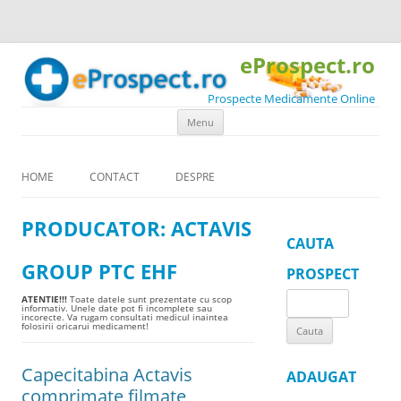
eProspect.ro
Prospecte Medicamente Online
Skip to content
Menu
HOME
CONTACT
DESPRE
PRODUCATOR:
ACTAVIS
CAUTA
GROUP PTC EHF
PROSPECT
Search
ATENTIE!!!
Toate datele sunt prezentate cu scop
informativ. Unele date pot fi incomplete sau
incorecte. Va rugam consultati medicul inaintea
for:
folosirii oricarui medicament!
Capecitabina Actavis
ADAUGAT
comprimate filmate