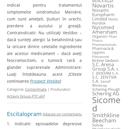
MERCK KGaA
Novartis
indicat pentru tratamentul
Novartis
simptomelor sindromului Menière,
Europharm
Limited
cum sunt ameţeli, ţiuituri în urechi,
Novo
Nordisk
pierdere a auzului şi greaţă.
Nycomed
Amersham
Contraindicatii: Nu utilizaţi Vestibo: –
Organon
Pfizer
dacă sunteţi alergic la betahistină sau
Pharco
Pharmaceuticals
la oricare dintre celelalte ingrediente
Pharmacia &
Upjohn
ale acestui medicament – dacă aveţi
Plantavorel
feocromocitom, o tumoră rară a
Richter Gedeon
S.C. Arena
glandei suprarenale Administrare:
Group S.A.
S.
C. BIOFARM S. A.
Luaţi întotdeauna acest
[Citeste
S.C. ZENTIVA
continuarea
Prospect Vestibo
]
S.A.
Sanofi
Winthrop
Categorie:
Comprimate
| Producator:
Schering-Plough
Schering AG
Actavis Group PTC ehf
Sicome
d
Escitalopram
Smithkline
Adauga un comentariu
Beecham
1. Indicatii: episoadelor depresive
Solvay