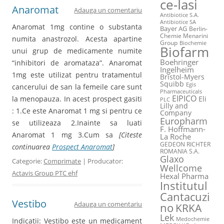
ce-Iasi
Anaromat
Adauga un comentariu
Antibiotice S.A.
Antibiotice SA
Anaromat 1mg contine o substanta
Bayer AG
Berlin-
Chemie Menarini
numita anastrozol. Acesta apartine
Group
Biochemie
Biofarm
unui grup de medicamente numite
Boehringer
“inhibitori de aromataza”. Anaromat
Ingelheim
1mg este utilizat pentru tratamentul
Bristol-Myers
Squibb
Egis
cancerului de san la femeile care sunt
Pharmaceuticals
EIPICO
la menopauza. In acest prospect gasiti
Eli
PLC
Lilly and
: 1.Ce este Anaromat 1 mg si pentru ce
Company
Europharm
se utilizeaza 2.Inainte sa luati
F. Hoffmann-
Anaromat 1 mg 3.Cum sa
[Citeste
La Roche
GEDEON RICHTER
continuarea
Prospect Anaromat
]
ROMANIA S.A.
Glaxo
Categorie:
Comprimate
| Producator:
Wellcome
Actavis Group PTC ehf
Hexal Pharma
Institutul
Cantacuzi
Vestibo
Adauga un comentariu
no
KRKA
Lek
Medochemie
Indicatii: Vestibo este un medicament