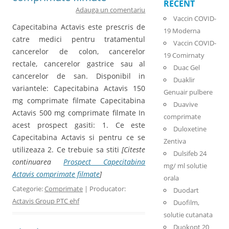
RECENT
Adauga un comentariu
Vaccin COVID-
Capecitabina Actavis este prescris de
19 Moderna
catre medici pentru tratamentul
Vaccin COVID-
cancerelor de colon, cancerelor
19 Comirnaty
rectale, cancerelor gastrice sau al
Duac Gel
cancerelor de san. Disponibil in
Duaklir
variantele: Capecitabina Actavis 150
Genuair pulbere
mg comprimate filmate Capecitabina
Duavive
Actavis 500 mg comprimate filmate In
comprimate
acest prospect gasiti: 1. Ce este
Duloxetine
Capecitabina Actavis si pentru ce se
Zentiva
utilizeaza 2. Ce trebuie sa stiti
[Citeste
Dulsifeb 24
continuarea
Prospect Capecitabina
mg/ ml solutie
Actavis comprimate filmate
]
orala
Categorie:
Comprimate
| Producator:
Duodart
Actavis Group PTC ehf
Duofilm,
solutie cutanata
Duokopt 20