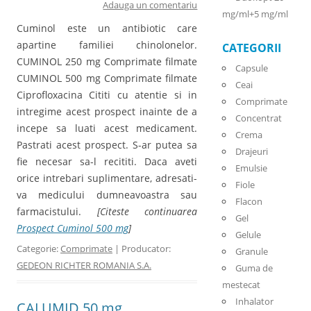
Adauga un comentariu
mg/ml+5 mg/ml
Cuminol este un antibiotic care
apartine familiei chinolonelor.
CATEGORII
CUMINOL 250 mg Comprimate filmate
Capsule
CUMINOL 500 mg Comprimate filmate
Ceai
Ciprofloxacina Cititi cu atentie si in
Comprimate
intregime acest prospect inainte de a
Concentrat
incepe sa luati acest medicament.
Crema
Pastrati acest prospect. S-ar putea sa
Drajeuri
fie necesar sa-l recititi. Daca aveti
Emulsie
orice intrebari suplimentare, adresati-
Fiole
va medicului dumneavoastra sau
Flacon
farmacistului.
[Citeste continuarea
Gel
Prospect Cuminol 500 mg
]
Gelule
Categorie:
Comprimate
| Producator:
Granule
GEDEON RICHTER ROMANIA S.A.
Guma de
mestecat
Inhalator
CALUMID 50 mg