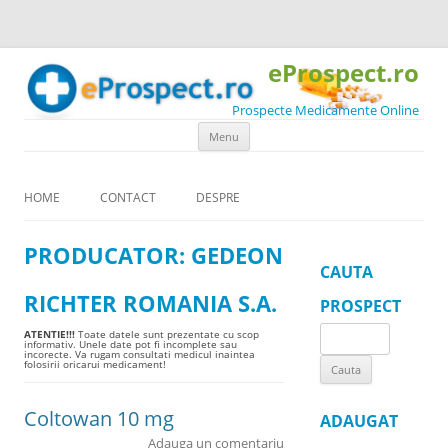
eProspect.ro
Prospecte Medicamente Online
Skip to content
Menu
HOME
CONTACT
DESPRE
PRODUCATOR:
GEDEON
CAUTA
RICHTER ROMANIA S.A.
PROSPECT
Search
ATENTIE!!!
Toate datele sunt prezentate cu scop
informativ. Unele date pot fi incomplete sau
incorecte. Va rugam consultati medicul inaintea
for:
folosirii oricarui medicament!
Coltowan 10 mg
ADAUGAT
Adauga un comentariu