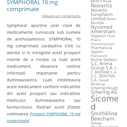
SYMPHORAL 10 mg
MERCK KGaA
Novartis
comprimate
Novartis
Europharm
Adauga un comentariu
Limited
Novo
Nordisk
Symphoral apartine unei clase de
Nycomed
Amersham
medicamente cunoscute sub numele
Organon
Pfizer
de antihistaminice. SYMPHORAL 10
Pharco
Pharmaceuticals
mg comprimate Loratadina Cititi cu
Pharmacia &
Upjohn
atentie si in intregime acest prospect
Plantavorel
inainte de a incepe sa luati acest
Richter Gedeon
S.C. Arena
medicament, deoarece contine
Group S.A.
S.
C. BIOFARM S. A.
informatii importante pentru
S.C. ZENTIVA
dumneavoastra. Luati intotdeauna
S.A.
Sanofi
Winthrop
acest medicament conform indicatiilor
Schering-Plough
Schering AG
din acest prospect sau indicatiilor
Sicome
medicului dumneavoastra sau
d
farmacistului. Pastrati acest
[Citeste
Smithkline
continuarea
Prospect SYMPHORAL 10 mg
Beecham
comprimate
]
Solvay