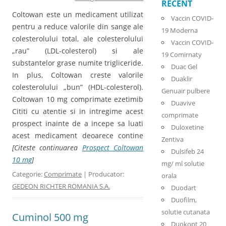
RECENT
Coltowan este un medicament utilizat
Vaccin COVID-
pentru a reduce valorile din sange ale
19 Moderna
colesterolului total, ale colesterolului
Vaccin COVID-
„rau” (LDL-colesterol) si ale
19 Comirnaty
substantelor grase numite trigliceride.
Duac Gel
In plus, Coltowan creste valorile
Duaklir
colesterolului „bun” (HDL-colesterol).
Genuair pulbere
Coltowan 10 mg comprimate ezetimib
Duavive
Cititi cu atentie si in intregime acest
comprimate
prospect inainte de a incepe sa luati
Duloxetine
acest medicament deoarece contine
Zentiva
[Citeste continuarea
Prospect Coltowan
Dulsifeb 24
10 mg
]
mg/ ml solutie
Categorie:
Comprimate
| Producator:
orala
GEDEON RICHTER ROMANIA S.A.
Duodart
Duofilm,
solutie cutanata
Cuminol 500 mg
Duokopt 20