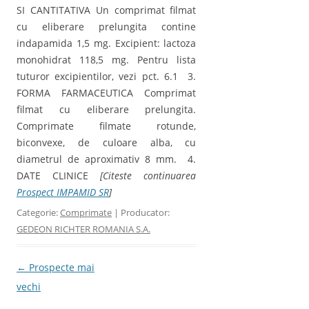
SI CANTITATIVA Un comprimat filmat
cu eliberare prelungita contine
indapamida 1,5 mg. Excipient: lactoza
monohidrat 118,5 mg. Pentru lista
tuturor excipientilor, vezi pct. 6.1 3.
FORMA FARMACEUTICA Comprimat
filmat cu eliberare prelungita.
Comprimate filmate rotunde,
biconvexe, de culoare alba, cu
diametrul de aproximativ 8 mm. 4.
DATE CLINICE
[Citeste continuarea
Prospect IMPAMID SR
]
Categorie:
Comprimate
| Producator:
GEDEON RICHTER ROMANIA S.A.
Navigare
←
Prospecte mai
vechi