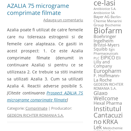
ce-Iasi
AZALIA 75 micrograme
Antibiotice S.A.
comprimate filmate
Antibiotice SA
Bayer AG
Berlin-
Adauga un comentariu
Chemie Menarini
Group
Biochemie
Biofarm
Azalia poate fi utilizat de catre femeile
Boehringer
care nu tolereaza estrogenii si de
Ingelheim
femeile care alapteaza. Ce gasiti in
Bristol-Myers
Squibb
Egis
acest prospect: 1. Ce este Azalia
Pharmaceuticals
EIPICO
comprimate filmate (denumit in
Eli
PLC
Lilly and
continuare Azalia) si pentru ce se
Company
Europharm
utilizeaza 2. Ce trebuie sa stiti inainte
F. Hoffmann-
sa utilizati Azalia 3. Cum sa utilizati
La Roche
GEDEON RICHTER
Azalia 4. Reactii adverse posibile 5.
ROMANIA S.A.
Glaxo
[Citeste continuarea
Prospect AZALIA 75
Wellcome
micrograme comprimate filmate
]
Hexal Pharma
Institutul
Categorie:
Comprimate
| Producator:
Cantacuzi
GEDEON RICHTER ROMANIA S.A.
no
KRKA
Lek
Medochemie