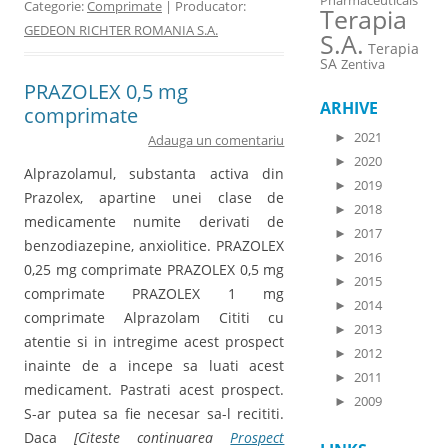
Pharmaceuticals
Categorie:
Comprimate
| Producator:
Terapia
GEDEON RICHTER ROMANIA S.A.
S.A.
Terapia
SA
Zentiva
PRAZOLEX 0,5 mg
ARHIVE
comprimate
►
2021
Adauga un comentariu
►
2020
Alprazolamul, substanta activa din
►
2019
Prazolex, apartine unei clase de
►
2018
medicamente numite derivati de
►
2017
benzodiazepine, anxiolitice. PRAZOLEX
►
2016
0,25 mg comprimate PRAZOLEX 0,5 mg
►
2015
comprimate PRAZOLEX 1 mg
►
2014
comprimate Alprazolam Cititi cu
►
2013
atentie si in intregime acest prospect
►
2012
inainte de a incepe sa luati acest
►
2011
medicament. Pastrati acest prospect.
►
2009
S-ar putea sa fie necesar sa-l recititi.
Daca
[Citeste continuarea
Prospect