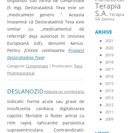
disponibil sub formă de comprimate
Pharmaceuticals
Terapia
(5 mg). Desloratadină Teva este un
S.A.
Terapia
„medicament generic ”. Aceasta
SA
Zentiva
înseamnă că Desloratadină Teva este
similar cu „medicamentul de
ARHIVE
referinţă” deja autorizat în Uniunea
►
2021
Europeană (UE), denumit Aerius.
►
2020
Pentru
[Citeste continuarea
Prospect
►
2019
Desloratadina Teva
]
►
2018
Categorie:
Comprimate
| Producator:
Teva
►
2017
Pharmaceutical
►
2016
►
2015
DESLANOZID
►
2014
Adauga un comentariu
►
2013
Indicatii: Forme acute sau grave de
►
2012
insuficienta cardiaca, digitalizarea
►
2011
copiilor; fibrilatie si flutter artrial cu
►
2009
ritm rapid, tahicardie paroxistica
supraventriculara. Contraindicatii: