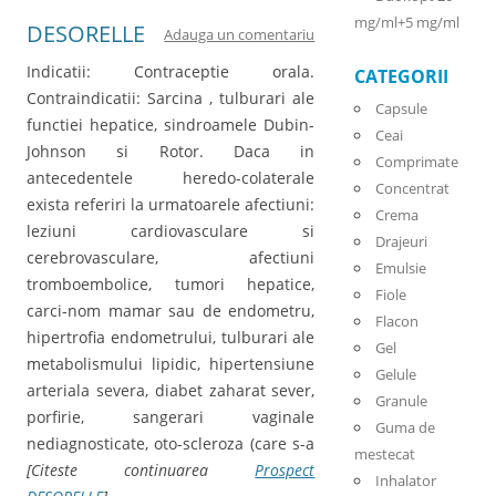
mg/ml+5 mg/ml
DESORELLE
Adauga un comentariu
Indicatii: Contraceptie orala.
CATEGORII
Contraindicatii: Sarcina , tulburari ale
Capsule
functiei hepatice, sindroamele Dubin-
Ceai
Johnson si Rotor. Daca in
Comprimate
antecedentele heredo-colaterale
Concentrat
exista referiri la urmatoarele afectiuni:
Crema
leziuni cardiovasculare si
Drajeuri
cerebrovasculare, afectiuni
Emulsie
tromboembolice, tumori hepatice,
Fiole
carci-nom mamar sau de endometru,
Flacon
hipertrofia endometrului, tulburari ale
Gel
metabolismului lipidic, hipertensiune
Gelule
arteriala severa, diabet zaharat sever,
Granule
porfirie, sangerari vaginale
Guma de
nediagnosticate, oto-scleroza (care s-a
mestecat
[Citeste continuarea
Prospect
Inhalator