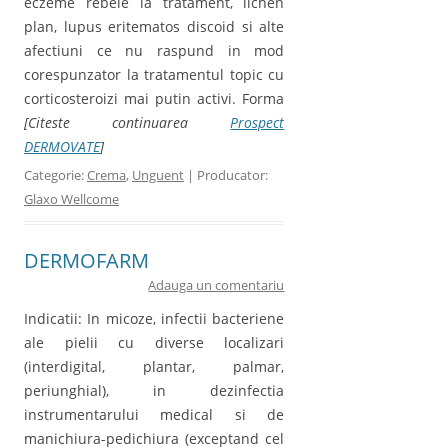
eczeme rebele la tratament, lichen
plan, lupus eritematos discoid si alte
afectiuni ce nu raspund in mod
corespunzator la tratamentul topic cu
corticosteroizi mai putin activi. Forma
[Citeste continuarea
Prospect
DERMOVATE
]
Categorie:
Crema
,
Unguent
| Producator:
Glaxo Wellcome
DERMOFARM
Adauga un comentariu
Indicatii: In micoze, infectii bacteriene
ale pielii cu diverse localizari
(interdigital, plantar, palmar,
periunghial), in dezinfectia
instrumentarului medical si de
manichiura-pedichiura (exceptand cel