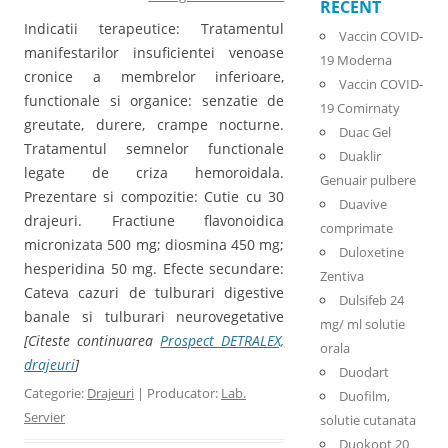
RECENT
Indicatii terapeutice: Tratamentul
Vaccin COVID-
manifestarilor insuficientei venoase
19 Moderna
cronice a membrelor inferioare,
Vaccin COVID-
functionale si organice: senzatie de
19 Comirnaty
greutate, durere, crampe nocturne.
Duac Gel
Tratamentul semnelor functionale
Duaklir
legate de criza hemoroidala.
Genuair pulbere
Prezentare si compozitie: Cutie cu 30
Duavive
drajeuri. Fractiune flavonoidica
comprimate
micronizata 500 mg; diosmina 450 mg;
Duloxetine
hesperidina 50 mg. Efecte secundare:
Zentiva
Cateva cazuri de tulburari digestive
Dulsifeb 24
banale si tulburari neurovegetative
mg/ ml solutie
[Citeste continuarea
Prospect DETRALEX,
orala
drajeuri
]
Duodart
Categorie:
Drajeuri
| Producator:
Lab.
Duofilm,
Servier
solutie cutanata
Duokopt 20