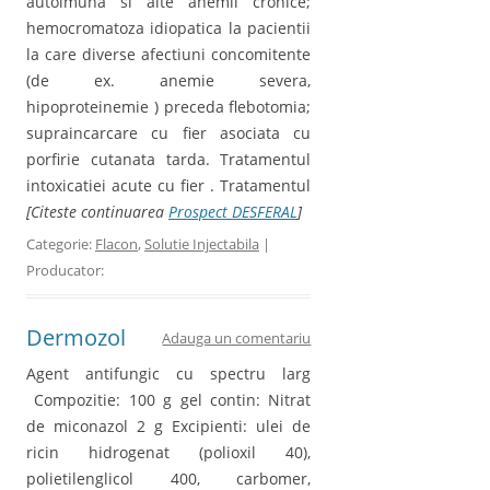
autoimuna si alte anemii cronice;
hemocromatoza idiopatica la pacientii
la care diverse afectiuni concomitente
(de ex. anemie severa,
hipoproteinemie ) preceda flebotomia;
supraincarcare cu fier asociata cu
porfirie cutanata tarda. Tratamentul
intoxicatiei acute cu fier . Tratamentul
[Citeste continuarea
Prospect DESFERAL
]
Categorie:
Flacon
,
Solutie Injectabila
|
Producator:
Dermozol
Adauga un comentariu
Agent antifungic cu spectru larg
Compozitie: 100 g gel contin: Nitrat
de miconazol 2 g Excipienti: ulei de
ricin hidrogenat (polioxil 40),
polietilenglicol 400, carbomer,