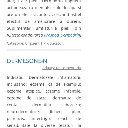
alergii ale pielii. Dermodrin unguent
actioneaza ca o emulsie ulei in apa si
are un efect racoritor, crescand astfel
efectul de ameliorare a durerii.
Suplimentar, umflaturile pielii din
[Citeste continuarea
Prospect Dermodrin
]
Categorie:
Unguent
| Producator:
DERMESONE-N
Adauga un comentariu
Indicatii: Dermatozele inflamatorii,
incluzand: eczeme, ca de exemplu:
eczeme atopice, eczeme infantile,
eczeme de staza, dermatita de
contact, dermatita seboreica;
neurodermatoze: lichen plan,
psoriazis; intertrigo; reactii de
sensibilitate la diverse tesaturi, la