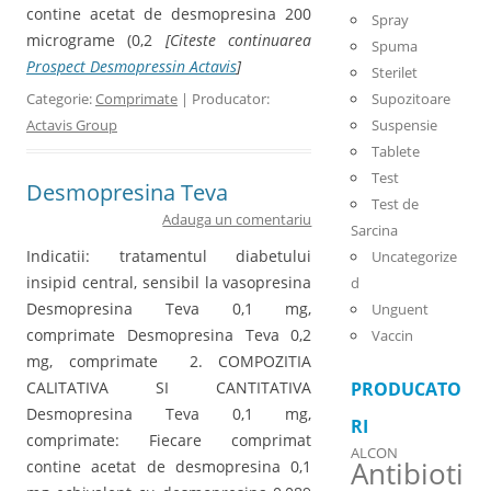
contine acetat de desmopresina 200
Spray
micrograme (0,2
[Citeste continuarea
Spuma
Prospect Desmopressin Actavis
]
Sterilet
Categorie:
Comprimate
| Producator:
Supozitoare
Actavis Group
Suspensie
Tablete
Test
Desmopresina Teva
Test de
Adauga un comentariu
Sarcina
Indicatii: tratamentul diabetului
Uncategorize
insipid central, sensibil la vasopresina
d
Desmopresina Teva 0,1 mg,
Unguent
comprimate Desmopresina Teva 0,2
Vaccin
mg, comprimate 2. COMPOZITIA
CALITATIVA SI CANTITATIVA
PRODUCATO
Desmopresina Teva 0,1 mg,
RI
comprimate: Fiecare comprimat
ALCON
Antibioti
contine acetat de desmopresina 0,1