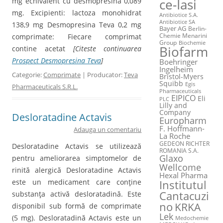
mg echivalent cu desmopresina 0,089
ce-Iasi
mg. Excipienti: lactoza monohidrat
Antibiotice S.A.
Antibiotice SA
138,9 mg Desmopresina Teva 0,2 mg
Bayer AG
Berlin-
Chemie Menarini
comprimate: Fiecare comprimat
Group
Biochemie
Biofarm
contine acetat
[Citeste continuarea
Prospect Desmopresina Teva
]
Boehringer
Ingelheim
Categorie:
Comprimate
| Producator:
Teva
Bristol-Myers
Squibb
Egis
Pharmaceuticals S.R.L.
Pharmaceuticals
EIPICO
Eli
PLC
Lilly and
Company
Desloratadine Actavis
Europharm
F. Hoffmann-
Adauga un comentariu
La Roche
GEDEON RICHTER
Desloratadine Actavis se utilizează
ROMANIA S.A.
Glaxo
pentru ameliorarea simptomelor de
Wellcome
rinită alergică Desloratadine Actavis
Hexal Pharma
este un medicament care conţine
Institutul
Cantacuzi
substanţa activă desloratadină. Este
no
KRKA
disponibil sub formă de comprimate
Lek
(5 mg). Desloratadină Actavis este un
Medochemie