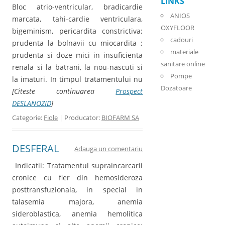
LINKS
Bloc atrio-ventricular, bradicardie
ANIOS
marcata, tahi-cardie ventriculara,
OXYFLOOR
bigeminism, pericardita constrictiva;
cadouri
prudenta la bolnavii cu miocardita ;
materiale
prudenta si doze mici in insuficienta
sanitare online
renala si la batrani, la nou-nascuti si
Pompe
la imaturi. In timpul tratamentului nu
Dozatoare
[Citeste continuarea
Prospect
DESLANOZID
]
Categorie:
Fiole
| Producator:
BIOFARM SA
DESFERAL
Adauga un comentariu
Indicatii: Tratamentul supraincarcarii
cronice cu fier din hemosideroza
posttransfuzionala, in special in
talasemia majora, anemia
sideroblastica, anemia hemolitica