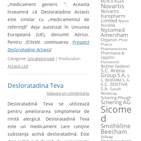
MERCK KGaA
„medicament generic ”. Aceasta
Novartis
Novartis
înseamnă că Desloratadine Actavis
Europharm
este similar cu „medicamentul de
Limited
Novo
Nordisk
referinţă” deja autorizat în Uniunea
Nycomed
Amersham
Europeană (UE), denumit Aerius.
Organon
Pfizer
Pentru
[Citeste continuarea
Prospect
Pharco
Desloratadine Actavis
]
Pharmaceuticals
Pharmacia &
Upjohn
Categorie:
Uncategorized
| Producator:
Plantavorel
Actavis Ltd
Richter Gedeon
S.C. Arena
Group S.A.
S.
C. BIOFARM S. A.
Desloratadina Teva
S.C. ZENTIVA
S.A.
Sanofi
Adauga un comentariu
Winthrop
Schering-Plough
Schering AG
Desloratadină Teva se utilizează
Sicome
pentru ameliorarea simptomelor de
d
rinită alergică. Desloratadină Teva
Smithkline
este un medicament care conţine
Beecham
substanţa activă desloratadină. Este
Solvay