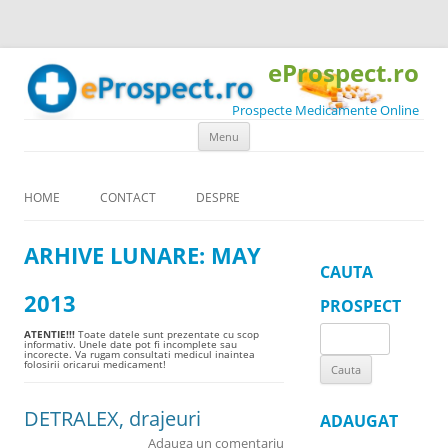
eProspect.ro
Prospecte Medicamente Online
Skip to content
Menu
HOME
CONTACT
DESPRE
ARHIVE LUNARE:
MAY
CAUTA
2013
PROSPECT
Search
ATENTIE!!!
Toate datele sunt prezentate cu scop
informativ. Unele date pot fi incomplete sau
incorecte. Va rugam consultati medicul inaintea
for:
folosirii oricarui medicament!
DETRALEX, drajeuri
ADAUGAT
Adauga un comentariu