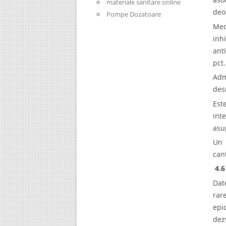
materiale sanitare online
deo
Pompe Dozatoare
Med
inh
ant
pct.
Adm
des
Est
int
asu
Un 
can
4.6
Dat
rar
epi
dez