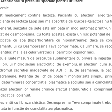
 Atentionari si precautii speciale pentru utilizare
erale
st medicament contine lactoza. Pacientii cu afectiuni ereditar
icienta de lactaza Lapp sau malabsorbtie de glucoza-galactoza nu t
general, senzatia de sete este inhibata in mod automat printr-u
tat de desmopresina. Cu toate acestea, exista un risc potential de r
oxicatie cu apa (hiperhidratare cu hiponatriemie) daca se c
tamentului cu Desmopresina Teva comprimate. Ca urmare, se recom
entilor, mai ales celor varstnici si parintilor copiilor mici.
buie luate masuri de precautie suplimentare cu privire la ingestia d
ilibrului hidric si/sau electrolitic [de exemplu, in afectiuni cum s
ndromul secretiei inadecvate de ADH )] si, de asemenea, la paci
racraniene. Retentia de lichide poate fi monitorizata simplu, pri
n determinarea concentratiei plasmatice a sodiului sau a osmolalita
cazul afectiunilor renale cronice efectul antidiuretic al compri
 decat cel obisnuit.
pacientii cu fibroza chistica, Desmopresina Teva comprimate trebuie
stata in functie de osmolalitatea plasmatica.