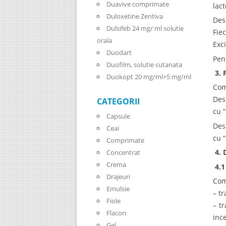
Duavive comprimate
lac
Duloxetine Zentiva
Des
Dulsifeb 24 mg/ ml solutie
Fie
orala
Exc
Duodart
Pent
Duofilm, solutie cutanata
3.
Duokopt 20 mg/ml+5 mg/ml
Com
Des
CATEGORII
cu “
Capsule
Des
Ceai
cu “
Comprimate
4. 
Concentrat
Crema
4.1
Drajeuri
Com
Emulsie
– t
Fiole
– t
Flacon
inc
Gel