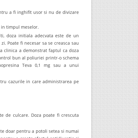
u a fi inghifit usor si nu de divizare
 in timpul meselor.
lti, doza initiala adecvata este de un
zi. Poate fi necesar sa se creasca sau
a clinica a demonstrat faptul ca doza
control bun al poliuriei printr-o schema
mopresina Teva 0,1 mg sau a unui
ru cazurile in care administrarea pe
te de culcare. Doza poate fi crescuta
te doar pentru a potoli setea si numai