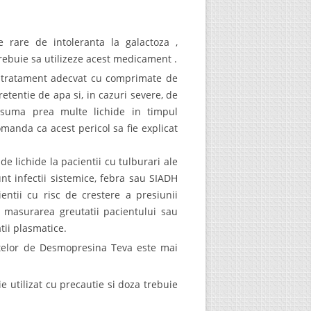
e rare de intoleranta la galactoza ,
rebuie sa utilizeze acest medicament .
n tratament adecvat cu comprimate de
etentie de apa si, in cazuri severe, de
onsuma prea multe lichide in timpul
anda ca acest pericol sa fie explicat
e lichide la pacientii cu tulburari ale
unt infectii sistemice, febra sau SIADH
entii cu risc de crestere a presiunii
n masurarea greutatii pacientului sau
tii plasmatice.
matelor de Desmopresina Teva este mai
 utilizat cu precautie si doza trebuie