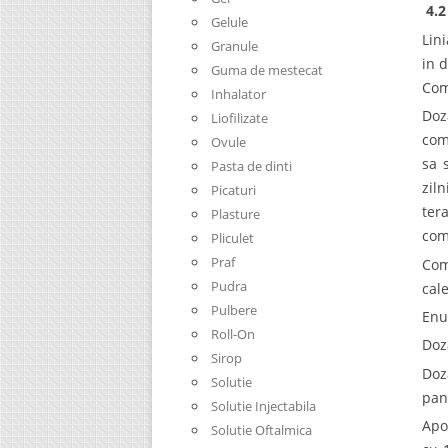
4.2
Gelule
Lin
Granule
in 
Guma de mestecat
Com
Inhalator
Doz
Liofilizate
com
Ovule
sa 
Pasta de dinti
zil
Picaturi
ter
Plasture
com
Pliculet
Praf
Com
Pudra
cale
Pulbere
Enu
Roll-On
Doz
Sirop
Doz
Solutie
pan
Solutie Injectabila
Apo
Solutie Oftalmica