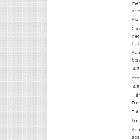
med
art
Ala
Can
nec
tra
Adm
bene
4.7
Ace
4.8
Tul
Fre
Tul
Fre
Adm
apa