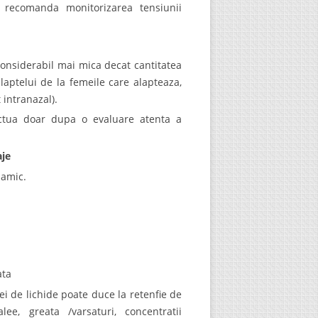
 recomanda monitorizarea tensiunii
considerabil mai mica decat cantitatea
laptelui de la femeile care alapteaza,
intranazal).
ectua doar dupa o evaluare atenta a
aje
namic.
ata
 de lichide poate duce la retenfie de
ee, greata /varsaturi, concentratii