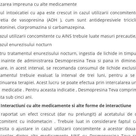
lizarea impreuna cu alte medicamente
cul intoxicatiei cu apa este crescut in cazul utilizarii concomit
retia de vasopresina (ADH ), cum sunt antidepresivele triciclice
otoninei, clorpromazina si carbamazepina.
cazul utilizarii concomitente cu AINS trebuie luate masuri precauti
cazul enurezisului nocturn
tru tratamentul enurezisului nocturn, ingestia de lichide in timpul
 inainte de administrarea Desmopresina Teva si pana in diminea
are, in acest interval, se recomanda consumul de lichide exclusiv
tamentul trebuie evaluat la interval de trei luni, pentru a 
tinuarea terapiei. Acest lucru se poate efectua prin intercalarea 
a medicatie . Pentru aceasta indicatie , Desmopresina Teva comprim
ta sub cinci ani.
 Interactiuni cu alte medicamente si alte forme de interactiune
 raportat un efect crescut (dar nu prelungit) al acetatului de
comitent cu indometacin . Trebuie luat in considerare faptul
esita o ajustare in cazul utilizarii concomitente a acestor doua
cierilor dintre alte medicamente AINS cu Desmopresina Teva c