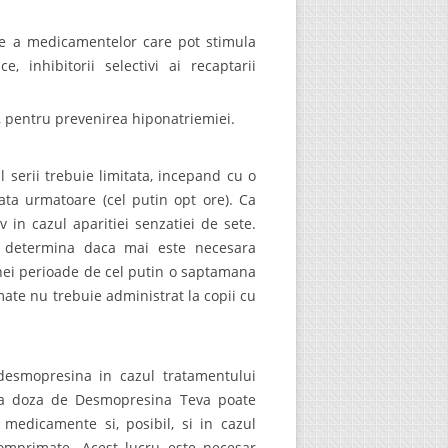
ente a medicamentelor care pot stimula
, inhibitorii selectivi ai recaptarii
e, pentru prevenirea hiponatriemiei.
 serii trebuie limitata, incepand cu o
ta urmatoare (cel putin opt ore). Ca
 in cazul aparitiei senzatiei de sete.
se determina daca mai este necesara
unei perioade de cel putin o saptamana
ate nu trebuie administrat la copii cu
 desmopresina in cazul tratamentului
 ca doza de Desmopresina Teva poate
 medicamente si, posibil, si in cazul
omprimate. Acest lucru este necesar