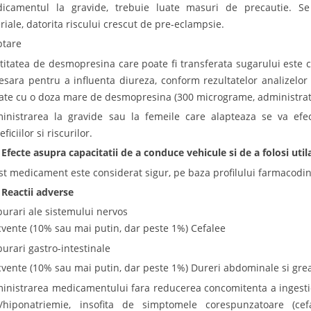
icamentul la gravide, trebuie luate masuri de precautie. Se
eriale, datorita riscului crescut de pre-eclampsie.
ptare
titatea de desmopresina care poate fi transferata sugarului este 
esara pentru a influenta diureza, conform rezultatelor analizelor 
tate cu o doza mare de desmopresina (300 micrograme, administrat 
inistrarea la gravide sau la femeile care alapteaza se va ef
ficiilor si riscurilor.
 Efecte asupra capacitatii de a conduce vehicule si de a folosi util
st medicament este considerat sigur, pe baza profilului farmacodi
 Reactii adverse
burari ale sistemului nervos
cvente (10% sau mai putin, dar peste 1%) Cefalee
burari gastro-intestinale
cvente (10% sau mai putin, dar peste 1%) Dureri abdominale si gre
inistrarea medicamentului fara reducerea concomitenta a ingestiei
/hiponatriemie, insofita de simptomele corespunzatoare (cefal