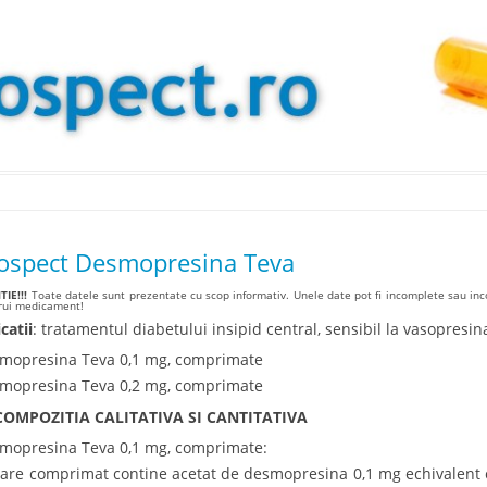
Skip to content
ospect Desmopresina Teva
IE!!!
Toate datele sunt prezentate cu scop informativ. Unele date pot fi incomplete sau inco
arui medicament!
catii
: tratamentul diabetului insipid central, sensibil la vasopresin
mopresina Teva 0,1 mg, comprimate
mopresina Teva 0,2 mg, comprimate
COMPOZITIA CALITATIVA SI CANTITATIVA
mopresina Teva 0,1 mg, comprimate:
care comprimat contine acetat de desmopresina 0,1 mg echivalent 