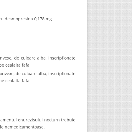
 cu desmopresina 0,178 mg.
exe, de culoare alba, inscripfionate
pe cealalta fafa.
vexe, de culoare alba, inscripfionate
pe cealalta fafa.
atamentul enurezisului nocturn trebuie
tele nemedicamentoase.