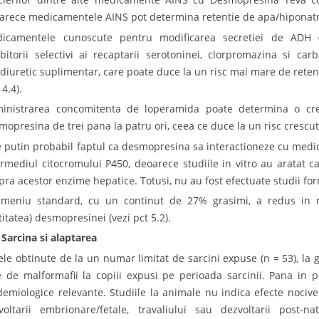
arece medicamentele AINS pot determina retentie de apa/hiponatriem
icamentele cunoscute pentru modificarea secretiei de ADH (c
ibitorii selectivi ai recaptarii serotoninei, clorpromazina si c
idiuretic suplimentar, care poate duce la un risc mai mare de retent
 4.4).
inistrarea concomitenta de loperamida poate determina o cre
mopresina de trei pana la patru ori, ceea ce duce la un risc crescu
e putin probabil faptul ca desmopresina sa interactioneze cu medi
ermediul citocromului P450, deoarece studiile in vitro au aratat 
pra acestor enzime hepatice. Totusi, nu au fost efectuate studii for
meniu standard, cu un continut de 27% grasimi, a redus in mo
titatea) desmopresinei (vezi pct 5.2).
 Sarcina si alaptarea
ele obtinute de la un numar limitat de sarcini expuse (n = 53), la g
e de malformafii la copiii expusi pe perioada sarcinii. Pana in p
demiologice relevante. Studiile la animale nu indica efecte nocive 
voltarii embrionare/fetale, travaliului sau dezvoltarii post-