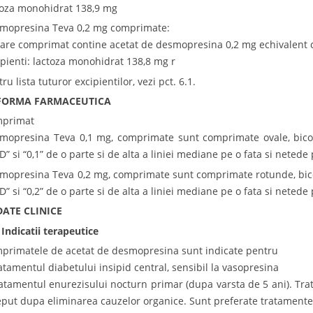
toza monohidrat 138,9 mg
mopresina Teva 0,2 mg comprimate:
care comprimat contine acetat de desmopresina 0,2 mg echivalent
ipienti: lactoza monohidrat 138,8 mg r
ru lista tuturor excipientilor, vezi pct. 6.1.
 FORMA FARMACEUTICA
primat
mopresina Teva 0,1 mg, comprimate sunt comprimate ovale, biconv
D” si “0,1” de o parte si de alta a liniei mediane pe o fata si netede 
mopresina Teva 0,2 mg, comprimate sunt comprimate rotunde, bicon
D” si “0,2” de o parte si de alta a liniei mediane pe o fata si netede 
DATE CLINICE
 Indicatii terapeutice
primatele de acetat de desmopresina sunt indicate pentru
ratamentul diabetului insipid central, sensibil la vasopresina
ratamentul enurezisului nocturn primar (dupa varsta de 5 ani). Tr
eput dupa eliminarea cauzelor organice. Sunt preferate tratamen