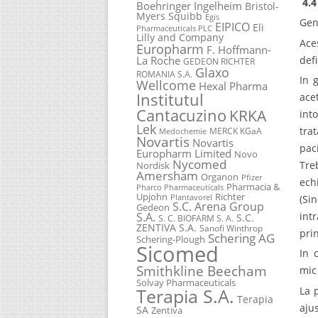
4.4
Boehringer Ingelheim
Bristol-
Myers Squibb
Egis
Gen
EIPICO
Eli
Pharmaceuticals PLC
Lilly and Company
Ace
Europharm
F. Hoffmann-
def
La Roche
GEDEON RICHTER
Glaxo
ROMANIA S.A.
In 
Wellcome
Hexal Pharma
Institutul
ace
Cantacuzino
KRKA
int
Lek
tra
MERCK KGaA
Medochemie
Novartis
Novartis
paci
Europharm Limited
Novo
Nycomed
Tre
Nordisk
Amersham
Organon
Pfizer
ech
Pharmacia &
Pharco Pharmaceuticals
Upjohn
Richter
(Si
Plantavorel
S.C. Arena Group
Gedeon
int
S.A.
S.C.
S. C. BIOFARM S. A.
ZENTIVA S.A.
Sanofi Winthrop
pri
Schering AG
Schering-Plough
Sicomed
In 
Smithkline Beecham
mic
Solvay Pharmaceuticals
La 
Terapia S.A.
Terapia
aju
SA
Zentiva