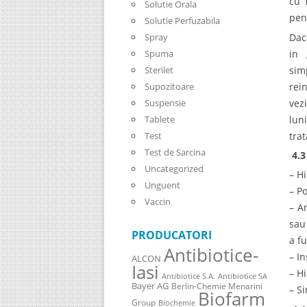
cu 
Solutie Orala
pent
Solutie Perfuzabila
Dac
Spray
in 
Spuma
sim
Sterilet
rei
Supozitoare
vez
Suspensie
lun
Tablete
tra
Test
Test de Sarcina
4.3
Uncategorized
– H
Unguent
– P
Vaccin
– A
sau 
PRODUCATORI
a f
Antibiotice-
– I
ALCON
Iasi
– H
Antibiotice S.A.
Antibiotice SA
Bayer AG
Berlin-Chemie Menarini
– S
Biofarm
Group
Biochemie