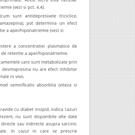
ie (vezi si pct. 4.4).
um sunt antidepresivele triciclice,
arbamazepina), pot determina un efect
ie a apei/hiponatriemie (vezi si
stere a concentratiei plasmatice de
t de retentie a apei/hiponatriemie.
camentele care sunt metabolizate prin
ca desmopresina nu are efect inhibitor
male in vivo.
d semnificativ absorbtia (viteza si
ravide cu diabet insipid, indica cazuri
rezent, nu sunt disponibile alte date
directe sau indirecte asupra sarcinii,
natale. In cazul in care se prescrie