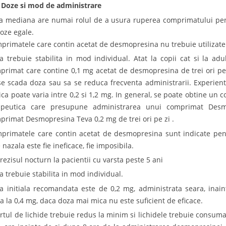
 Doze si mod de administrare
ia mediana are numai rolul de a usura ruperea comprimatului pentr
doze egale.
primatele care contin acetat de desmopresina nu trebuie utilizate
a trebuie stabilita in mod individual. Atat la copii cat si la adu
primat care contine 0,1 mg acetat de desmopresina de trei ori pe 
se scada doza sau sa se reduca frecventa administrarii. Experient
nica poate varia intre 0,2 si 1,2 mg. In general, se poate obtine un 
apeutica care presupune administrarea unui comprimat Des
primat Desmopresina Teva 0,2 mg de trei ori pe zi .
primatele care contin acetat de desmopresina sunt indicate pent
 nazala este fie ineficace, fie imposibila.
rezisul nocturn la pacientii cu varsta peste 5 ani
a trebuie stabilita in mod individual.
a initiala recomandata este de 0,2 mg, administrata seara, inain
a la 0,4 mg, daca doza mai mica nu este suficient de eficace.
rtul de lichide trebuie redus la minim si lichidele trebuie consuma