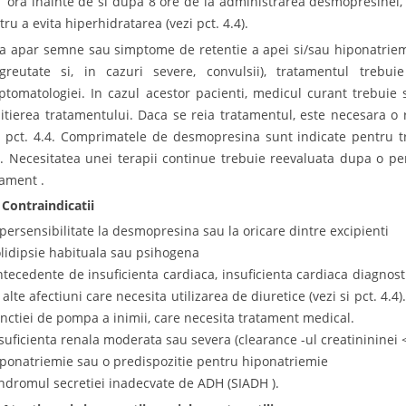
1 ora inainte de si dupa 8 ore de la administrarea desmopresinei, p
ru a evita hiperhidratarea (vezi pct. 4.4).
a apar semne sau simptome de retentie a apei si/sau hiponatriemie
greutate si, in cazuri severe, convulsii), tratamentul trebu
ptomatologiei. In cazul acestor pacienti, medicul curant trebui
nitierea tratamentului. Daca se reia tratamentul, este necesara o res
i pct. 4.4. Comprimatele de desmopresina sunt indicate pentru 
i. Necesitatea unei terapii continue trebuie reevaluata dupa o p
tament .
 Contraindicatii
ipersensibilitate la desmopresina sau la oricare dintre excipienti
olidipsie habituala sau psihogena
ntecedente de insuficienta cardiaca, insuficienta cardiaca diagnost
alte afectiuni care necesita utilizarea de diuretice (vezi si pct. 4.4
unctiei de pompa a inimii, care necesita tratament medical.
nsuficienta renala moderata sau severa (clearance -ul creatinininei 
iponatriemie sau o predispozitie pentru hiponatriemie
indromul secretiei inadecvate de ADH (SIADH ).