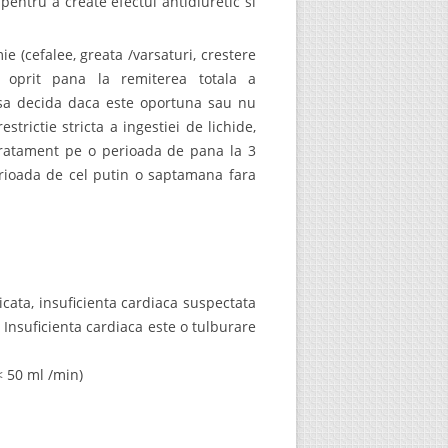
entru a create efectul antidiuretic si
 (cefalee, greata /varsaturi, crestere
ie oprit pana la remiterea totala a
e sa decida daca este oportuna sau nu
trictie stricta a ingestiei de lichide,
tratament pe o perioada de pana la 3
erioada de cel putin o saptamana fara
icata, insuficienta cardiaca suspectata
). Insuficienta cardiaca este o tulburare
< 50 ml /min)