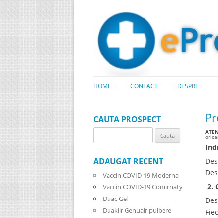
HOME
CONTACT
DESPRE
Pr
CAUTA PROSPECT
ATENT
Search
oric
for:
Indi
ADAUGAT RECENT
Des
Des
Vaccin COVID-19 Moderna
2. 
Vaccin COVID-19 Comirnaty
Duac Gel
Des
Duaklir Genuair pulbere
Fie