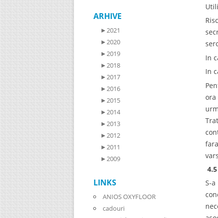
Uti
ARHIVE
Ris
►
2021
sec
►
2020
ser
►
2019
In 
►
2018
In 
►
2017
Pen
►
2016
ora
►
2015
urm
►
2014
Tra
►
2013
con
►
2012
far
►
2011
vars
►
2009
4.5
LINKS
S-a
con
ANIOS OXYFLOOR
nec
cadouri
aso