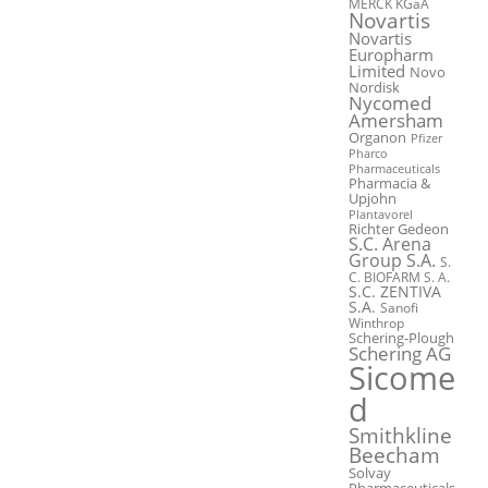
MERCK KGaA
Novartis
Novartis
Europharm
Limited
Novo
Nordisk
Nycomed
Amersham
Organon
Pfizer
Pharco
Pharmaceuticals
Pharmacia &
Upjohn
Plantavorel
Richter Gedeon
S.C. Arena
Group S.A.
S.
C. BIOFARM S. A.
S.C. ZENTIVA
S.A.
Sanofi
Winthrop
Schering-Plough
Schering AG
Sicome
d
Smithkline
Beecham
Solvay