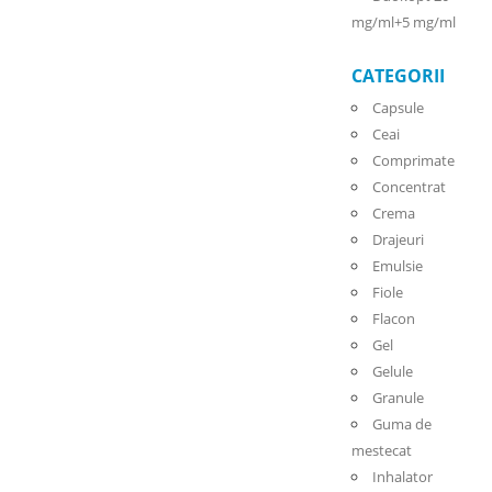
mg/ml+5 mg/ml
CATEGORII
Capsule
Ceai
Comprimate
Concentrat
Crema
Drajeuri
Emulsie
Fiole
Flacon
Gel
Gelule
Granule
Guma de
mestecat
Inhalator