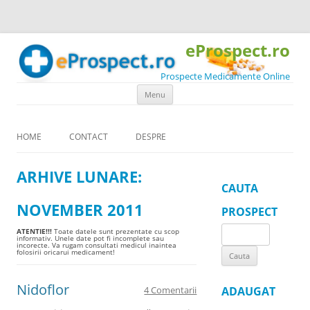
eProspect.ro
Prospecte Medicamente Online
Skip to content
Menu
HOME
CONTACT
DESPRE
ARHIVE LUNARE:
CAUTA
NOVEMBER 2011
PROSPECT
Search
ATENTIE!!!
Toate datele sunt prezentate cu scop
informativ. Unele date pot fi incomplete sau
incorecte. Va rugam consultati medicul inaintea
for:
folosirii oricarui medicament!
Nidoflor
4 Comentarii
ADAUGAT