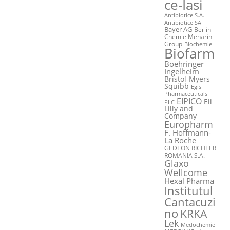
ce-Iasi
Antibiotice S.A.
Antibiotice SA
Bayer AG
Berlin-
Chemie Menarini
Group
Biochemie
Biofarm
Boehringer
Ingelheim
Bristol-Myers
Squibb
Egis
Pharmaceuticals
EIPICO
Eli
PLC
Lilly and
Company
Europharm
F. Hoffmann-
La Roche
GEDEON RICHTER
ROMANIA S.A.
Glaxo
Wellcome
Hexal Pharma
Institutul
Cantacuzi
no
KRKA
Lek
Medochemie