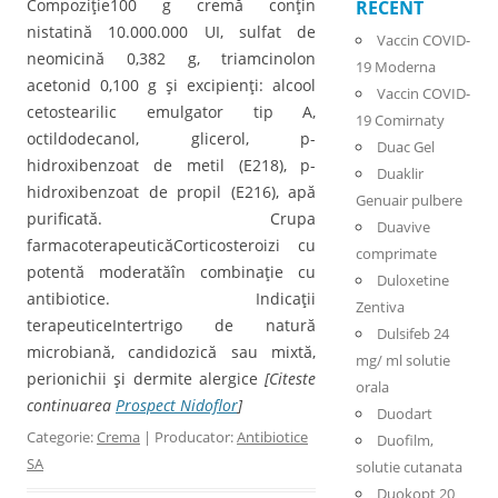
Compoziţie100 g cremă conţin
RECENT
nistatină 10.000.000 UI, sulfat de
Vaccin COVID-
neomicină 0,382 g, triamcinolon
19 Moderna
acetonid 0,100 g şi excipienţi: alcool
Vaccin COVID-
cetostearilic emulgator tip A,
19 Comirnaty
octildodecanol, glicerol, p-
Duac Gel
hidroxibenzoat de metil (E218), p-
Duaklir
hidroxibenzoat de propil (E216), apă
Genuair pulbere
purificată. Crupa
Duavive
farmacoterapeuticăCorticosteroizi cu
comprimate
potentă moderatăîn combinaţie cu
Duloxetine
antibiotice. Indicaţii
Zentiva
terapeuticeIntertrigo de natură
Dulsifeb 24
microbiană, candidozică sau mixtă,
mg/ ml solutie
perionichii şi dermite alergice
[Citeste
orala
continuarea
Prospect Nidoflor
]
Duodart
Categorie:
Crema
| Producator:
Antibiotice
Duofilm,
SA
solutie cutanata
Duokopt 20