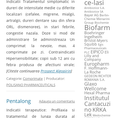
ce-Iasi
Indicatii Tratamentul simptomatic in
dureri de intensitate medie cu diferite
Antibiotice S.A.
Antibiotice SA
localizari (cefalee, migrene, mialgii,
Bayer AG
Berlin-
Chemie Menarini
artralgii, dureri dentare sau din sfera
Group
Biochemie
Biofarm
ORL, dismenoree), in stari febrile,
Boehringer
congestie nazala. Doze si mod de
Ingelheim
administrare Se administreaza Un
Bristol-Myers
Squibb
Egis
comprimat la nevoie, max. 4
Pharmaceuticals
EIPICO
comprimate pe zi. Contraindicatii
Eli
PLC
Lilly and
Hipersensibilitate; copii sub 12 ani cu
Company
Europharm
febra produsa de afectiuni virale;
F. Hoffmann-
[Citeste continuarea
Prospect Algopirin
]
La Roche
GEDEON RICHTER
Categorie:
Comprimate
| Producator:
ROMANIA S.A.
Glaxo
POLISANO PHARMACEUTICALS
Wellcome
Hexal Pharma
Institutul
Pentalong
Adauga un comentariu
Cantacuzi
no
KRKA
Indicatii terapeutice: Profilaxia si
Lek
Medochemie
tratamentul de lunga durata al