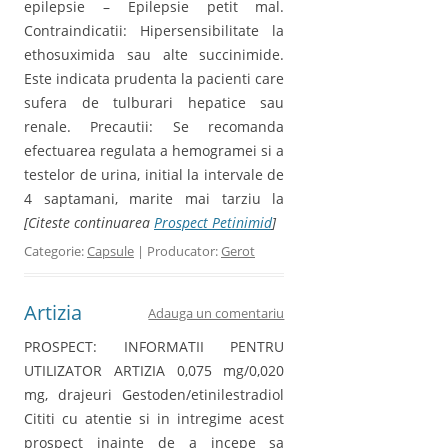
epilepsie – Epilepsie petit mal.
Contraindicatii: Hipersensibilitate la
ethosuximida sau alte succinimide.
Este indicata prudenta la pacienti care
sufera de tulburari hepatice sau
renale. Precautii: Se recomanda
efectuarea regulata a hemogramei si a
testelor de urina, initial la intervale de
4 saptamani, marite mai tarziu la
[Citeste continuarea
Prospect Petinimid
]
Categorie:
Capsule
| Producator:
Gerot
Artizia
Adauga un comentariu
PROSPECT: INFORMATII PENTRU
UTILIZATOR ARTIZIA 0,075 mg/0,020
mg, drajeuri Gestoden/etinilestradiol
Cititi cu atentie si in intregime acest
prospect inainte de a incepe sa