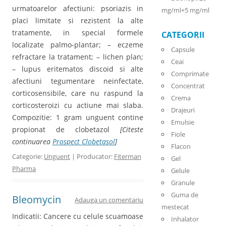
urmatoarelor afectiuni: psoriazis in
mg/ml+5 mg/ml
placi limitate si rezistent la alte
tratamente, in special formele
CATEGORII
localizate palmo-plantar; – eczeme
Capsule
refractare la tratament; – lichen plan;
Ceai
– lupus eritematos discoid si alte
Comprimate
afectiuni tegumentare neinfectate,
Concentrat
corticosensibile, care nu raspund la
Crema
corticosteroizi cu actiune mai slaba.
Drajeuri
Compozitie: 1 gram unguent contine
Emulsie
propionat de clobetazol
[Citeste
Fiole
continuarea
Prospect Clobetasol
]
Flacon
Categorie:
Unguent
| Producator:
Fiterman
Gel
Pharma
Gelule
Granule
Guma de
Bleomycin
Adauga un comentariu
mestecat
Indicatii: Cancere cu celule scuamoase
Inhalator