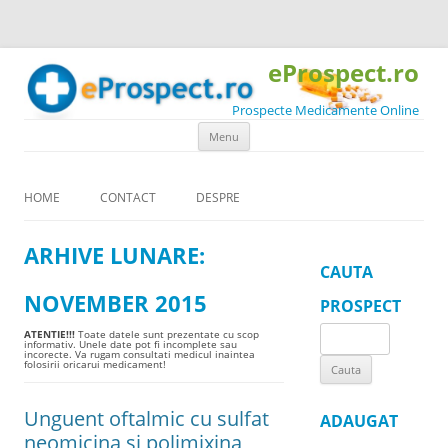
eProspect.ro
Prospecte Medicamente Online
Skip to content
Menu
HOME
CONTACT
DESPRE
ARHIVE LUNARE:
CAUTA
NOVEMBER 2015
PROSPECT
Search
ATENTIE!!!
Toate datele sunt prezentate cu scop
informativ. Unele date pot fi incomplete sau
incorecte. Va rugam consultati medicul inaintea
for:
folosirii oricarui medicament!
Unguent oftalmic cu sulfat
ADAUGAT
neomicina si polimixina