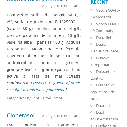
RECENT
Adauga un comentariu
Vaccin COVID-
Compozitie Sulfat de neomicina 0,5
19 Moderna
g%, sulfat de polimixina-B 1625000 UI
Vaccin COVID-
(cca. 0,250 g), lanolina anhidra 4 g%,
19 Comirnaty
ulei de parafina de uz intern 10 g%,
Duac Gel
vaselina alba – pana la 100 g. Actiune
Duaklir
terapeutica Neomicina din formula
Genuair pulbere
unguentului include, in spectrul sau
Duavive
antimicrobian, numerosi germeni
comprimate
grampozitivi si gramnegativi, fiind
Duloxetine
activa si fata de mai
[Citeste
Zentiva
continuarea
Prospect Unguent oftalmic
Dulsifeb 24
cu sulfat neomicina si polimixina
]
mg/ ml solutie
Categorie:
Unguent
| Producator:
orala
Duodart
Duofilm,
Clobetasol
Adauga un comentariu
solutie cutanata
Este indicat in tratamentul
Duokopt 20