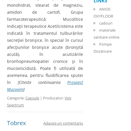
LINKS
monohidrat, stearat de magneziu,
ANIOS
amidon de cartofi. Grupa
OXYFLOOR
farmacoterapeutică: Mucolitice
cadouri
Indicaţii terapeutice Acetilcisteina este
materiale
indicată în tratamentul tulburărilor
sanitare online
secreţiei bronşice, în special în cursul
Pompe
afecţiunilor bronşice acute (bronşită
Dozatoare
acută), în acutizările
bronhopneumopatiei cronice şi în
mucoviscidoză. Poate fi utilizată de
asemenea, pentru fluidificarea sputei
în
[Citeste continuarea
Prospect
Mucovim
]
Categorie:
Capsule
| Producator:
Vim
Spectrum
Tobrex
Adauga un comentariu