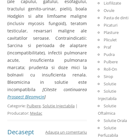
(ale capului, gatului, esofagului,
Liofilizate
tractului genito-urinar, pielii), boala
Ovule
Hodgkin si alte limfoame maligne
Pasta de dinti
(inclusiv mycosis fungoid), teratom
Picaturi
testicular, revarsari maligne ale
Plasture
cavitatilor seroase. Contraindicatii:
Pliculet
Sarcina si perioada de alaptare
Praf
(incompatibilitate), infectii pulmonare
Pudra
acute, insuficienta pulmonara
Pulbere
marcata; prudenta si doze mici la
Roll-On
bolnavii cu insuficienta renala.
Sirop
Bleomicina in solutie este
Solutie
incompatibila
[Citeste continuarea
Solutie
Prospect Bleomycin
]
Injectabila
Categorie:
Pulbere
,
Solutie Injectabila
|
Solutie
Producator:
Medac
Oftalmica
Solutie Orala
Solutie
Decasept
Adauga un comentariu
Perfuzabila