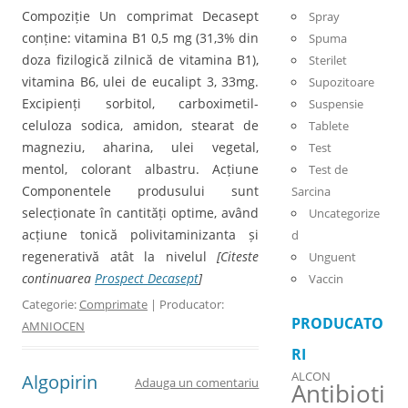
Compoziție Un comprimat Decasept
Spray
conține: vitamina B1 0,5 mg (31,3% din
Spuma
doza fizilogică zilnică de vitamina B1),
Sterilet
vitamina B6, ulei de eucalipt 3, 33mg.
Supozitoare
Excipienți sorbitol, carboximetil-
Suspensie
celuloza sodica, amidon, stearat de
Tablete
magneziu, aharina, ulei vegetal,
Test
mentol, colorant albastru. Acțiune
Test de
Componentele produsului sunt
Sarcina
selecționate în cantități optime, având
Uncategorize
acțiune tonică polivitaminizanta și
d
regenerativă atât la nivelul
[Citeste
Unguent
continuarea
Prospect Decasept
]
Vaccin
Categorie:
Comprimate
| Producator:
PRODUCATO
AMNIOCEN
RI
ALCON
Algopirin
Adauga un comentariu
Antibioti