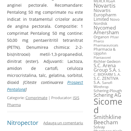
MERCK KGaA
Novartis
anginei pectorale. Recomandare:
Novartis
Pentalong 50 mg comprimate nu este
Europharm
Limited
indicat in tratamentul crizelor acute
Novo
Nordisk
de angina pectorala. Compozitie: 1
Nycomed
Amersham
comprimat Pentalong 50 mg contine:
Organon
Pfizer
50,00 mg pentaeritritil tetranitrat
Pharco
Pharmaceuticals
(PETN). Denumirea chimica: 2-2-
Pharmacia &
Upjohn
bis(nitrooxi) metil-1,3-propanediol,
Plantavorel
dinitrat (ester). Adjuvanti: Lactoza,
Richter Gedeon
S.C. Arena
amidon de cartofi, celuloza
Group S.A.
S.
C. BIOFARM S. A.
microcristalina, talc, gelatina, sorbitol,
S.C. ZENTIVA
dioxid
[Citeste continuarea
Prospect
S.A.
Sanofi
Winthrop
Pentalong
]
Schering-Plough
Schering AG
Categorie:
Comprimate
| Producator:
ISIS
Sicome
Pharma
d
Smithkline
Beecham
Nitropector
Adauga un comentariu
Solvay