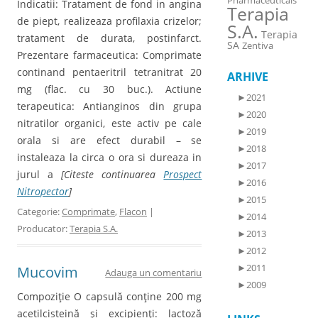
Pharmaceuticals
Indicatii: Tratament de fond in angina
Terapia
de piept, realizeaza profilaxia crizelor;
S.A.
Terapia
tratament de durata, postinfarct.
SA
Zentiva
Prezentare farmaceutica: Comprimate
continand pentaeritril tetranitrat 20
ARHIVE
mg (flac. cu 30 buc.). Actiune
►
2021
terapeutica: Antianginos din grupa
►
2020
nitratilor organici, este activ pe cale
►
2019
orala si are efect durabil – se
►
2018
instaleaza la circa o ora si dureaza in
►
2017
jurul a
[Citeste continuarea
Prospect
►
2016
Nitropector
]
►
2015
Categorie:
Comprimate
,
Flacon
|
►
2014
Producator:
Terapia S.A.
►
2013
►
2012
►
2011
Mucovim
Adauga un comentariu
►
2009
Compoziţie O capsulă conţine 200 mg
acetilcisteină şi excipienţi: lactoză