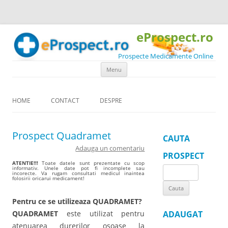
eProspect.ro
Prospecte Medicamente Online
Skip to content
Menu
HOME
CONTACT
DESPRE
Prospect Quadramet
CAUTA
Adauga un comentariu
PROSPECT
ATENTIE!!!
Toate datele sunt prezentate cu scop
informativ. Unele date pot fi incomplete sau
Search
incorecte. Va rugam consultati medicul inaintea
folosirii oricarui medicament!
for:
Pentru ce se utilizeaza QUADRAMET?
QUADRAMET
este utilizat pentru
ADAUGAT
atenuarea durerilor osoase la