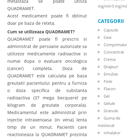
metastaza se poate utiliza
mg/ml+5 mg/ml
QUADRAMET.
Acest medicament poate fi obtinut
CATEGORII
doar pe baza de reteta.
Capsule
Cum se utilizeaza QUADRAMET?
Ceai
QUADRAMET poate fi prescris si
Comprimate
administrat de persoane autorizate sa
Concentrat
utilizeze medicamente radioactive si
Crema
numai dupa o evaluare oncologica
Drajeuri
(cancer) completa. Doza de
Emulsie
QUADRAMET este calculata pe baza
Fiole
greutatii pacientului pentru a furniza
Flacon
o doza specifica de substanta
Gel
radioactiva (37 mega becquerel pe
Gelule
kilogram de greutate corporala).
Granule
Medicamentul este administrat prin
Guma de
injectie intravenoasa (in vena) lenta
mestecat
timp de un minut. Pacientii care
Inhalator
reactioneaza la QUADRAMET prezinta