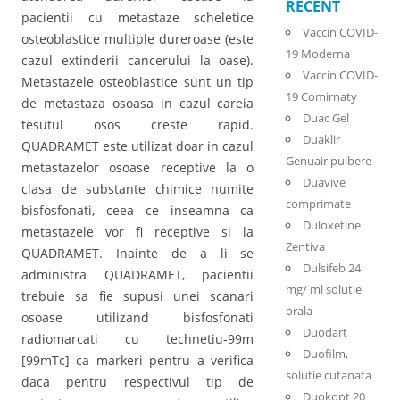
RECENT
pacientii cu metastaze scheletice
Vaccin COVID-
osteoblastice multiple dureroase (este
19 Moderna
cazul extinderii cancerului la oase).
Vaccin COVID-
Metastazele osteoblastice sunt un tip
19 Comirnaty
de metastaza osoasa in cazul careia
Duac Gel
tesutul osos creste rapid.
Duaklir
QUADRAMET este utilizat doar in cazul
Genuair pulbere
metastazelor osoase receptive la o
Duavive
clasa de substante chimice numite
comprimate
bisfosfonati, ceea ce inseamna ca
Duloxetine
metastazele vor fi receptive si la
Zentiva
QUADRAMET. Inainte de a li se
Dulsifeb 24
administra QUADRAMET, pacientii
mg/ ml solutie
trebuie sa fie supusi unei scanari
orala
osoase utilizand bisfosfonati
Duodart
radiomarcati cu technetiu-99m
Duofilm,
[99mTc] ca markeri pentru a verifica
solutie cutanata
daca pentru respectivul tip de
Duokopt 20