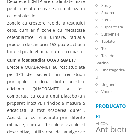
Deoarece EDMTP are o afinitate mare
Spray
pentru tesutul osos, se acumuleaza in
Spuma
os, mai ales in
Sterilet
zonele cu crestere rapida a tesutului
Supozitoare
osos, cum ar fi zonele cu metastaze
Suspensie
osteoblastice. Prin urmare, radiatia
Tablete
produsa de samariu-153 poate actiona
Test
local si poate elimina durerea osoasa.
Test de
Cum a fost studiat QUADRAMET?
Sarcina
Efectele QUADRAMET au fost studiate
Uncategorize
pe 373 de pacienti, in trei studii
d
principale. In doua dintre acestea,
Unguent
eficienta QUADRAMET a fost
Vaccin
comparata cu cea a unui placebo (un
preparat inactiv). Principala masura a
PRODUCATO
eficacitatii a fost scaderea durerii.
RI
Aceasta a fost masurata prin diferite
ALCON
mijloace, cum ar fi scalele vizuale si
Antibioti
descriptive, utilizarea de analgezice