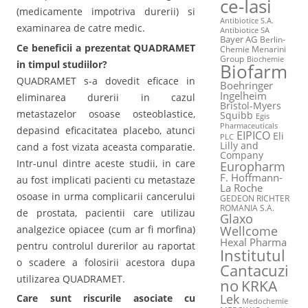
ce-Iasi
(medicamente impotriva durerii) si
Antibiotice S.A.
examinarea de catre medic.
Antibiotice SA
Bayer AG
Berlin-
Ce beneficii a prezentat QUADRAMET
Chemie Menarini
Group
Biochemie
in timpul studiilor?
Biofarm
QUADRAMET s-a dovedit eficace in
Boehringer
Ingelheim
eliminarea durerii in cazul
Bristol-Myers
metastazelor osoase osteoblastice,
Squibb
Egis
Pharmaceuticals
depasind eficacitatea placebo, atunci
EIPICO
Eli
PLC
Lilly and
cand a fost vizata aceasta comparatie.
Company
Intr-unul dintre aceste studii, in care
Europharm
F. Hoffmann-
au fost implicati pacienti cu metastaze
La Roche
osoase in urma complicarii cancerului
GEDEON RICHTER
ROMANIA S.A.
de prostata, pacientii care utilizau
Glaxo
Wellcome
analgezice opiacee (cum ar fi morfina)
Hexal Pharma
pentru controlul durerilor au raportat
Institutul
o scadere a folosirii acestora dupa
Cantacuzi
utilizarea QUADRAMET.
no
KRKA
Lek
Care sunt riscurile asociate cu
Medochemie