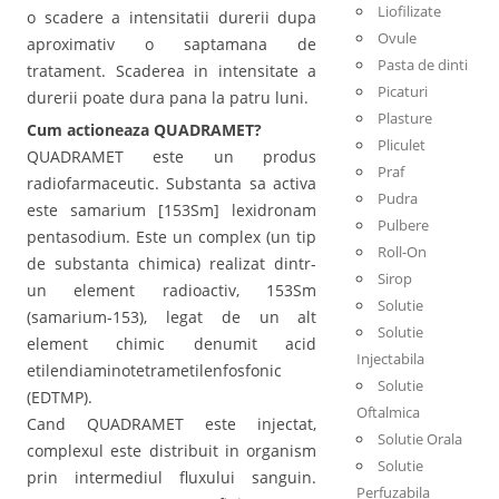
Liofilizate
o scadere a intensitatii durerii dupa
Ovule
aproximativ o saptamana de
Pasta de dinti
tratament. Scaderea in intensitate a
Picaturi
durerii poate dura pana la patru luni.
Plasture
Cum actioneaza QUADRAMET?
Pliculet
QUADRAMET este un produs
Praf
radiofarmaceutic. Substanta sa activa
Pudra
este samarium [153Sm] lexidronam
Pulbere
pentasodium. Este un complex (un tip
Roll-On
de substanta chimica) realizat dintr-
Sirop
un element radioactiv, 153Sm
Solutie
(samarium-153), legat de un alt
Solutie
element chimic denumit acid
Injectabila
etilendiaminotetrametilenfosfonic
Solutie
(EDTMP).
Oftalmica
Cand QUADRAMET este injectat,
Solutie Orala
complexul este distribuit in organism
Solutie
prin intermediul fluxului sanguin.
Perfuzabila