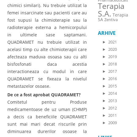
Pharmaceuticals
Terapia
chimici similari). Nu trebuie utilizat la
S.A.
femei insarcinate sau pacienti care au
Terapia
SA
Zentiva
fost supusi la chimioterapie sau la
radioterapie externa a hemicorpului
ARHIVE
in ultimele sase saptamani.
QUADRAMET nu trebuie utilizat in
►
2021
acelasi timp cu alte chimioterapii care
►
2020
afecteaza maduva osoasa sau cu alti
►
2019
bisfosfonati daca acestia
►
2018
interactioneaza cu modul in care
►
2017
QUADRAMET se fixeaza la nivelul
►
2016
metastazelor osoase.
►
2015
►
2014
De ce a fost aprobat QUADRAMET?
►
2013
Comitetul pentru Produse
►
2012
medicamentoase de uz uman (CHMP)
►
2011
a decis ca beneficiile QUADRAMET
►
2009
sunt mai mari decat riscurile prin
diminuarea durerilor osoase la