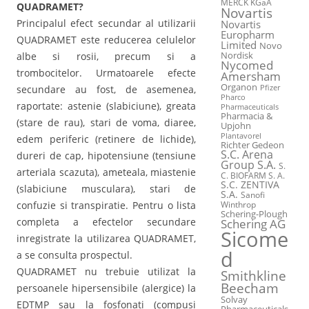
MERCK KGaA
QUADRAMET?
Novartis
Principalul efect secundar al utilizarii
Novartis
Europharm
QUADRAMET este reducerea celulelor
Limited
Novo
albe si rosii, precum si a
Nordisk
Nycomed
trombocitelor. Urmatoarele efecte
Amersham
Organon
secundare au fost, de asemenea,
Pfizer
Pharco
raportate: astenie (slabiciune), greata
Pharmaceuticals
Pharmacia &
(stare de rau), stari de voma, diaree,
Upjohn
Plantavorel
edem periferic (retinere de lichide),
Richter Gedeon
S.C. Arena
dureri de cap, hipotensiune (tensiune
Group S.A.
S.
arteriala scazuta), ameteala, miastenie
C. BIOFARM S. A.
S.C. ZENTIVA
(slabiciune musculara), stari de
S.A.
Sanofi
confuzie si transpiratie. Pentru o lista
Winthrop
Schering-Plough
completa a efectelor secundare
Schering AG
Sicome
inregistrate la utilizarea QUADRAMET,
d
a se consulta prospectul.
QUADRAMET nu trebuie utilizat la
Smithkline
Beecham
persoanele hipersensibile (alergice) la
Solvay
EDTMP sau la fosfonati (compusi