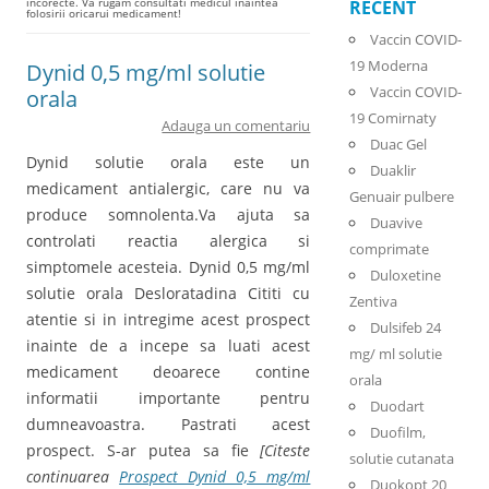
incorecte. Va rugam consultati medicul inaintea
RECENT
folosirii oricarui medicament!
Vaccin COVID-
19 Moderna
Dynid 0,5 mg/ml solutie
Vaccin COVID-
orala
19 Comirnaty
Adauga un comentariu
Duac Gel
Dynid solutie orala este un
Duaklir
medicament antialergic, care nu va
Genuair pulbere
produce somnolenta.Va ajuta sa
Duavive
controlati reactia alergica si
comprimate
simptomele acesteia. Dynid 0,5 mg/ml
Duloxetine
solutie orala Desloratadina Cititi cu
Zentiva
atentie si in intregime acest prospect
Dulsifeb 24
inainte de a incepe sa luati acest
mg/ ml solutie
medicament deoarece contine
orala
informatii importante pentru
Duodart
dumneavoastra. Pastrati acest
Duofilm,
prospect. S-ar putea sa fie
[Citeste
solutie cutanata
continuarea
Prospect Dynid 0,5 mg/ml
Duokopt 20