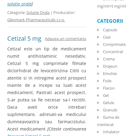
solutie orala
]
mg/ml+5 mg/ml
Categorie:
Solutie Orala
| Producator:
Glenmark Pharmaceuticals s.r.o.
CATEGORII
Capsule
Ceai
Cetizal 5 mg
Adauga un comentariu
Comprimate
Cetizal este un tip de medicament
Concentrat
numit antihistaminic nesedativ.
Crema
Cetizal 5 mg comprimate filmate
Drajeuri
diclorhidrat de levocetirizina Cititi cu
Emulsie
atentie si in intregime acest prospect
Fiole
inainte de a incepe sa luati acest
Flacon
medicament. Pastrati acest prospect.
Gel
S-ar putea sa fie necesar sa-l recititi.
Gelule
Daca aveti orice intrebari
Granule
suplimentare, adresati-va medicului
Guma de
dumneavoastra sau farmacistului.
mestecat
Acest medicament
[Citeste continuarea
Inhalator