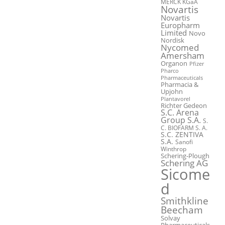
MERCK KGaA
Novartis
Novartis
Europharm
Limited
Novo
Nordisk
Nycomed
Amersham
Organon
Pfizer
Pharco
Pharmaceuticals
Pharmacia &
Upjohn
Plantavorel
Richter Gedeon
S.C. Arena
Group S.A.
S.
C. BIOFARM S. A.
S.C. ZENTIVA
S.A.
Sanofi
Winthrop
Schering-Plough
Schering AG
Sicome
d
Smithkline
Beecham
Solvay