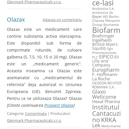
ce-Iasi
Glenmark Pharmaceuticals s.r.o.
Antibiotice S.A.
Antibiotice SA
Bayer AG
Berlin-
Olazax
Adauga un comentariu
Chemie Menarini
Group
Biochemie
Biofarm
Olazax este un medicament care
Boehringer
contine substanta activa olanzapina.
Ingelheim
Este disponibil sub forma de
Bristol-Myers
Squibb
Egis
comprimate rotunde, de culoare
Pharmaceuticals
EIPICO
galbena (5, 7,5, 10, 15 si 20 mg). Olazax
Eli
PLC
Lilly and
este un „medicament generic”.
Company
Europharm
Aceasta inseamna ca Olazax este
F. Hoffmann-
asemanator cu „medicamentul de
La Roche
GEDEON RICHTER
referinta” deja autorizat in Uniunea
ROMANIA S.A.
Glaxo
Europeana (UE), denumit Zyprexa.
Wellcome
Pentru ce se utilizeaza Olazax? Olazax
Hexal Pharma
[Citeste continuarea
Prospect Olazax
]
Institutul
Cantacuzi
Categorie:
Comprimate
| Producator:
no
KRKA
Glenmark Pharmaceuticals s.r.o.
Lek
Medochemie