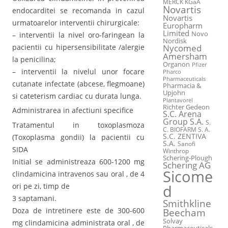
MERCK KGaA
Novartis
endocarditei se recomanda in cazul
Novartis
urmatoarelor interventii chirurgicale:
Europharm
Limited
Novo
– interventii la nivel oro-faringean la
Nordisk
pacientii cu hipersensibilitate /alergie
Nycomed
Amersham
la penicilina;
Organon
Pfizer
– interventii la nivelul unor focare
Pharco
Pharmaceuticals
cutanate infectate (abcese, flegmoane)
Pharmacia &
Upjohn
si cateterism cardiac cu durata lunga.
Plantavorel
Richter Gedeon
Administrarea in afectiuni specifice
S.C. Arena
Group S.A.
S.
Tratamentul in toxoplasmoza
C. BIOFARM S. A.
S.C. ZENTIVA
(Toxoplasma gondii) la pacientii cu
S.A.
Sanofi
SIDA
Winthrop
Schering-Plough
Initial se administreaza 600-1200 mg
Schering AG
Sicome
clindamicina intravenos sau oral , de 4
ori pe zi, timp de
d
3 saptamani.
Smithkline
Doza de intretinere este de 300-600
Beecham
Solvay
mg clindamicina administrata oral , de