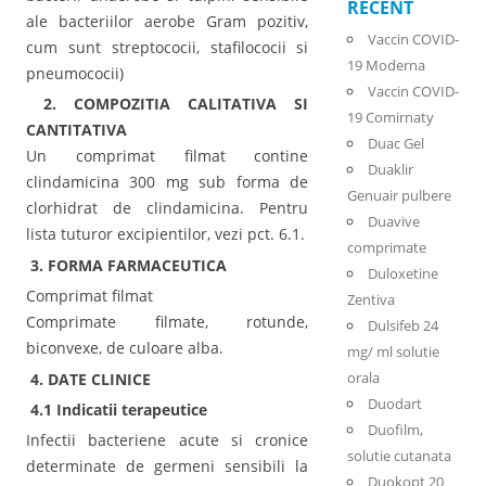
RECENT
ale bacteriilor aerobe Gram pozitiv,
Vaccin COVID-
cum sunt streptococii, stafilococii si
19 Moderna
pneumococii)
Vaccin COVID-
2. COMPOZITIA CALITATIVA SI
19 Comirnaty
CANTITATIVA
Duac Gel
Un comprimat filmat contine
Duaklir
clindamicina 300 mg sub forma de
Genuair pulbere
clorhidrat de clindamicina. Pentru
Duavive
lista tuturor excipientilor, vezi pct. 6.1.
comprimate
3. FORMA FARMACEUTICA
Duloxetine
Comprimat filmat
Zentiva
Comprimate filmate, rotunde,
Dulsifeb 24
biconvexe, de culoare alba.
mg/ ml solutie
orala
4. DATE CLINICE
Duodart
4.1 Indicatii terapeutice
Duofilm,
Infectii bacteriene acute si cronice
solutie cutanata
determinate de germeni sensibili la
Duokopt 20