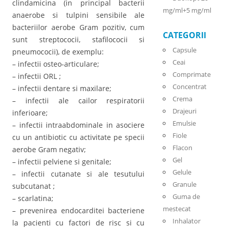
clindamicina (in principal bacterii
mg/ml+5 mg/ml
anaerobe si tulpini sensibile ale
bacteriilor aerobe Gram pozitiv, cum
CATEGORII
sunt streptococii, stafilococii si
Capsule
pneumococii), de exemplu:
Ceai
– infectii osteo-articulare;
Comprimate
– infectii ORL ;
Concentrat
– infectii dentare si maxilare;
Crema
– infectii ale cailor respiratorii
Drajeuri
inferioare;
Emulsie
– infectii intraabdominale in asociere
Fiole
cu un antibiotic cu activitate pe specii
Flacon
aerobe Gram negativ;
Gel
– infectii pelviene si genitale;
Gelule
– infectii cutanate si ale tesutului
Granule
subcutanat ;
Guma de
– scarlatina;
mestecat
– prevenirea endocarditei bacteriene
Inhalator
la pacienti cu factori de risc si cu