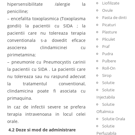
Liofilizate
hipersensibilitate /alergie la
Ovule
peniciline;
Pasta de dinti
– encefalita toxoplasmica (Toxoplasma
Picaturi
gondii) la pacientii cu SIDA ; la
Plasture
pacientii care nu tolereaza terapia
Pliculet
conventionala s-a dovedit eficace
Praf
asocierea clindamicinei cu
Pudra
pirimetamina;
Pulbere
– pneumonie cu Pneumocystis carinii
Roll-On
la pacientii cu SIDA . La pacientii care
Sirop
nu tolereaza sau nu raspund adecvat
Solutie
la tratamentul conventional,
Solutie
clindamicina poate fi asociata cu
Injectabila
primaquina.
Solutie
In caz de infectii severe se prefera
Oftalmica
terapia intravenoasa in locul celei
Solutie Orala
orale.
Solutie
4.2 Doze si mod de administrare
Perfuzabila