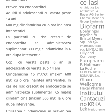
ce-Iasi
Prevenirea endocarditei
Antibiotice S.A.
Antibiotice SA
Adultii si adolescentii cu varsta peste
Bayer AG
Berlin-
Chemie Menarini
14 ani
Group
Biochemie
Biofarm
600 mg clindamicina cu o ora inaintea
Boehringer
interventiei.
Ingelheim
La pacientii cu risc crescut de
Bristol-Myers
Squibb
Egis
endocardita se administreaza
Pharmaceuticals
EIPICO
suplimentar 300 mg clindamicina la 6
Eli
PLC
Lilly and
ore dupa interventie.
Company
Europharm
Copii cu varsta peste 6 ani si
F. Hoffmann-
adolescenti cu varsta sub 14 ani
La Roche
GEDEON RICHTER
Clindamicina 15 mg/kg (maxim 600
ROMANIA S.A.
Glaxo
mg) cu o ora inaintea interventiei. In
Wellcome
caz de risc crescut de endocardita se
Hexal Pharma
Institutul
administreaza suplimentar 7,5 mg/kg
Cantacuzi
clindamicina (maxim 300 mg) la 6 ore
no
KRKA
dupa interventie.
Lek
Medochemie
Utilizarea clindamicinei in prevenirea