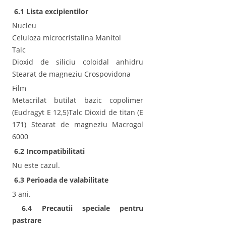
6.1 Lista excipientilor
Nucleu
Celuloza microcristalina Manitol
Talc
Dioxid de siliciu coloidal anhidru
Stearat de magneziu Crospovidona
Film
Metacrilat butilat bazic copolimer
(Eudragyt E 12,5)Talc Dioxid de titan (E
171) Stearat de magneziu Macrogol
6000
6.2 Incompatibilitati
Nu este cazul.
6.3 Perioada de valabilitate
3 ani.
6.4 Precautii speciale pentru
pastrare