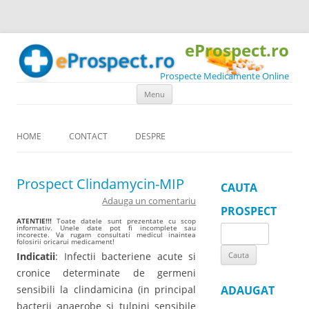
eProspect.ro
Prospecte Medicamente Online
Skip to content
Menu
HOME
CONTACT
DESPRE
Prospect Clindamycin-MIP
CAUTA
Adauga un comentariu
PROSPECT
ATENTIE!!!
Toate datele sunt prezentate cu scop
informativ. Unele date pot fi incomplete sau
Search
incorecte. Va rugam consultati medicul inaintea
folosirii oricarui medicament!
for:
Indicatii
: Infectii bacteriene acute si
cronice determinate de germeni
sensibili la clindamicina (in principal
ADAUGAT
bacterii anaerobe si tulpini sensibile