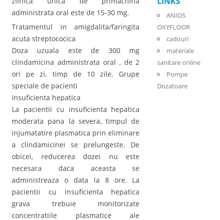
LINKS
zilnica unica de primachina
administrata oral este de 15-30 mg.
ANIOS
Tratamentul in amigdalita/faringita
OXYFLOOR
acuta streptococica
cadouri
Doza uzuala este de 300 mg
materiale
clindamicina administrata oral , de 2
sanitare online
ori pe zi, timp de 10 zile. Grupe
Pompe
speciale de pacienti
Dozatoare
Insuficienta hepatica
La pacientii cu insuficienta hepatica
moderata pana la severa, timpul de
injumatatire plasmatica prin eliminare
a clindamicinei se prelungeste. De
obicei, reducerea dozei nu este
necesara daca aceasta se
administreaza o data la 8 ore. La
pacientii cu insuficienta hepatica
grava trebuie monitorizate
concentratiile plasmatice ale