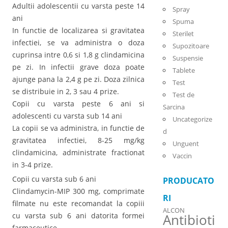
Adultii adolescentii cu varsta peste 14
Spray
ani
Spuma
In functie de localizarea si gravitatea
Sterilet
infectiei, se va administra o doza
Supozitoare
cuprinsa intre 0,6 si 1,8 g clindamicina
Suspensie
pe zi. In infectii grave doza poate
Tablete
ajunge pana la 2,4 g pe zi. Doza zilnica
Test
se distribuie in 2, 3 sau 4 prize.
Test de
Copii cu varsta peste 6 ani si
Sarcina
adolescenti cu varsta sub 14 ani
Uncategorize
La copii se va administra, in functie de
d
gravitatea infectiei, 8-25 mg/kg
Unguent
clindamicina, administrate fractionat
Vaccin
in 3-4 prize.
Copii cu varsta sub 6 ani
PRODUCATO
Clindamycin-MIP 300 mg, comprimate
RI
filmate nu este recomandat la copiii
ALCON
cu varsta sub 6 ani datorita formei
Antibioti
farmaceutice.