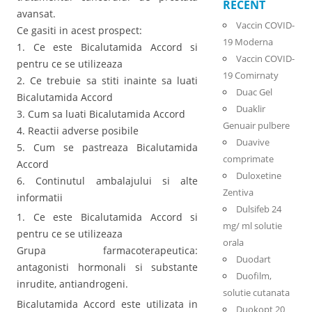
RECENT
avansat.
Vaccin COVID-
Ce gasiti in acest prospect:
19 Moderna
1. Ce este Bicalutamida Accord si
Vaccin COVID-
pentru ce se utilizeaza
19 Comirnaty
2. Ce trebuie sa stiti inainte sa luati
Duac Gel
Bicalutamida Accord
Duaklir
3. Cum sa luati Bicalutamida Accord
Genuair pulbere
4. Reactii adverse posibile
Duavive
5. Cum se pastreaza Bicalutamida
comprimate
Accord
Duloxetine
6. Continutul ambalajului si alte
Zentiva
informatii
Dulsifeb 24
1. Ce este Bicalutamida Accord si
mg/ ml solutie
pentru ce se utilizeaza
orala
Grupa farmacoterapeutica:
Duodart
antagonisti hormonali si substante
Duofilm,
inrudite, antiandrogeni.
solutie cutanata
Bicalutamida Accord este utilizata in
Duokopt 20