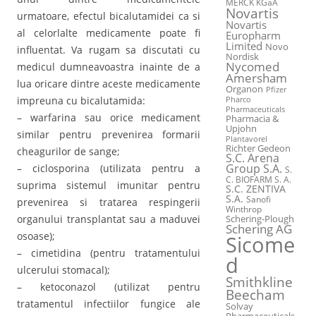
MERCK KGaA
Novartis
urmatoare, efectul bicalutamidei ca si
Novartis
al celorlalte medicamente poate fi
Europharm
Limited
Novo
influentat. Va rugam sa discutati cu
Nordisk
Nycomed
medicul dumneavoastra inainte de a
Amersham
lua oricare dintre aceste medicamente
Organon
Pfizer
impreuna cu bicalutamida:
Pharco
Pharmaceuticals
– warfarina sau orice medicament
Pharmacia &
Upjohn
similar pentru prevenirea formarii
Plantavorel
Richter Gedeon
cheagurilor de sange;
S.C. Arena
Group S.A.
– ciclosporina (utilizata pentru a
S.
C. BIOFARM S. A.
suprima sistemul imunitar pentru
S.C. ZENTIVA
S.A.
Sanofi
prevenirea si tratarea respingerii
Winthrop
organului transplantat sau a maduvei
Schering-Plough
Schering AG
osoase);
Sicome
– cimetidina (pentru tratamentului
d
ulcerului stomacal);
Smithkline
– ketoconazol (utilizat pentru
Beecham
tratamentul infectiilor fungice ale
Solvay