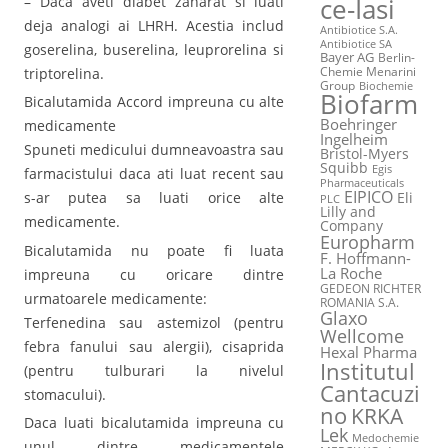
– Daca aveti diabet zaharat si luati
ce-Iasi
deja analogi ai LHRH. Acestia includ
Antibiotice S.A.
Antibiotice SA
goserelina, buserelina, leuprorelina si
Bayer AG
Berlin-
Chemie Menarini
triptorelina.
Group
Biochemie
Biofarm
Bicalutamida Accord impreuna cu alte
Boehringer
medicamente
Ingelheim
Spuneti medicului dumneavoastra sau
Bristol-Myers
Squibb
Egis
farmacistului daca ati luat recent sau
Pharmaceuticals
EIPICO
Eli
s-ar putea sa luati orice alte
PLC
Lilly and
medicamente.
Company
Europharm
Bicalutamida nu poate fi luata
F. Hoffmann-
La Roche
impreuna cu oricare dintre
GEDEON RICHTER
urmatoarele medicamente:
ROMANIA S.A.
Glaxo
Terfenedina sau astemizol (pentru
Wellcome
febra fanului sau alergii), cisaprida
Hexal Pharma
Institutul
(pentru tulburari la nivelul
Cantacuzi
stomacului).
no
KRKA
Daca luati bicalutamida impreuna cu
Lek
Medochemie
unul dintre medicamentele