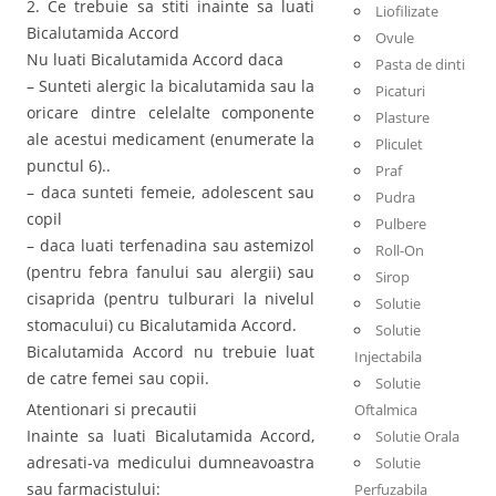
2. Ce trebuie sa stiti inainte sa luati
Liofilizate
Bicalutamida Accord
Ovule
Nu luati Bicalutamida Accord daca
Pasta de dinti
– Sunteti alergic la bicalutamida sau la
Picaturi
oricare dintre celelalte componente
Plasture
ale acestui medicament (enumerate la
Pliculet
punctul 6)..
Praf
– daca sunteti femeie, adolescent sau
Pudra
copil
Pulbere
– daca luati terfenadina sau astemizol
Roll-On
(pentru febra fanului sau alergii) sau
Sirop
cisaprida (pentru tulburari la nivelul
Solutie
stomacului) cu Bicalutamida Accord.
Solutie
Bicalutamida Accord nu trebuie luat
Injectabila
de catre femei sau copii.
Solutie
Atentionari si precautii
Oftalmica
Inainte sa luati Bicalutamida Accord,
Solutie Orala
adresati-va medicului dumneavoastra
Solutie
sau farmacistului:
Perfuzabila