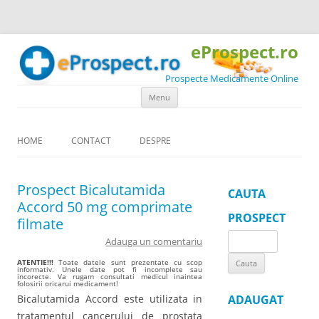
eProspect.ro
Prospecte Medicamente Online
Skip to content
Menu
HOME
CONTACT
DESPRE
Prospect Bicalutamida
CAUTA
Accord 50 mg comprimate
PROSPECT
filmate
Search
Adauga un comentariu
for:
ATENTIE!!!
Toate datele sunt prezentate cu scop
informativ. Unele date pot fi incomplete sau
incorecte. Va rugam consultati medicul inaintea
folosirii oricarui medicament!
Bicalutamida Accord este utilizata in
ADAUGAT
tratamentul cancerului de prostata