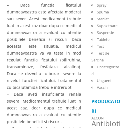
– Daca functia ficatului
Spray
dumneavoastra este afectata moderat
Spuma
sau sever. Acest medicament trebuie
Sterilet
luat in acest caz doar dupa ce medicul
Supozitoare
dumneavoastra a evaluat cu atentie
Suspensie
posibilele beneficii si riscuri. Daca
Tablete
aceasta este situatia, medicul
Test
dumneavoastra va va testa in mod
Test de
regulat functia ficatului (bilirubina,
Sarcina
transaminaze, fosfataza alcalina).
Uncategorize
Daca se dezvolta tulburari severe la
d
nivelul functiei ficatului, tratamentul
Unguent
cu bicalutamida trebuie intrerupt.
Vaccin
– Daca aveti insuficienta renala
severa. Medicamentul trebuie luat in
PRODUCATO
acest caz, doar dupa ce medicul
RI
dumneavoastra a evaluat cu atentie
ALCON
Antibioti
posibilele beneficii si riscuri.