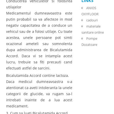
LINKS
Conducerea vehiculelor si folosirea
utilajelor
ANIOS
Medicamentul dumneavoastra este
OXYFLOOR
putin probabil sa va afecteze in mod
cadouri
negativ capacitatea de a conduce un
materiale
vehicul sau de a folosi utilaje. Cu toate
sanitare online
acestea, unele persoane pot simti
Pompe
ocazional ameteli sau somnolenta
Dozatoare
dupa administrarea de Bicalutamida
Accord. Daca vi se intampla acest
lucru, trebuie sa fiti precauti cand
efectuati astfel de sarcini.
Bicalutamida Accord contine lactoza.
Daca medicul dumneavoastra v-a
atentionat ca aveti intoleranta la unele
categorii de glucide, va rugam sa-l
intrebati inainte de a lua acest
medicament.
3. Cum sa luati Bicalutamida Accord