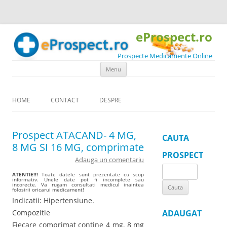
eProspect.ro
Prospecte Medicamente Online
Skip to content
Menu
HOME
CONTACT
DESPRE
Prospect ATACAND- 4 MG,
CAUTA
8 MG SI 16 MG, comprimate
PROSPECT
Adauga un comentariu
Search
ATENTIE!!!
Toate datele sunt prezentate cu scop
informativ. Unele date pot fi incomplete sau
for:
incorecte. Va rugam consultati medicul inaintea
folosirii oricarui medicament!
Indicatii: Hipertensiune.
Compozitie
ADAUGAT
Fiecare comprimat contine 4 mg, 8 mg