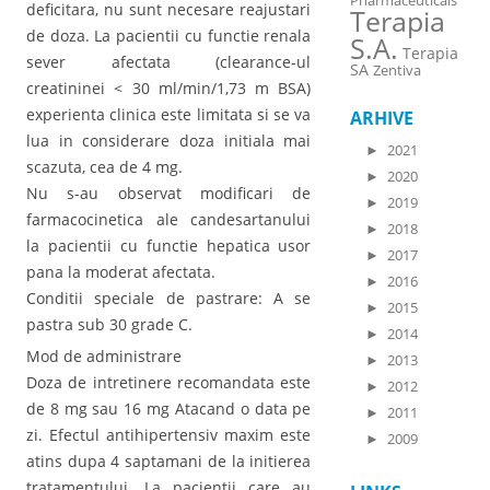
Pharmaceuticals
deficitara, nu sunt necesare reajustari
Terapia
de doza. La pacientii cu functie renala
S.A.
Terapia
sever afectata (clearance-ul
SA
Zentiva
creatininei < 30 ml/min/1,73 m BSA)
experienta clinica este limitata si se va
ARHIVE
lua in considerare doza initiala mai
►
2021
scazuta, cea de 4 mg.
►
2020
Nu s-au observat modificari de
►
2019
farmacocinetica ale candesartanului
►
2018
la pacientii cu functie hepatica usor
►
2017
pana la moderat afectata.
►
2016
Conditii speciale de pastrare: A se
►
2015
pastra sub 30 grade C.
►
2014
Mod de administrare
►
2013
Doza de intretinere recomandata este
►
2012
de 8 mg sau 16 mg Atacand o data pe
►
2011
zi. Efectul antihipertensiv maxim este
►
2009
atins dupa 4 saptamani de la initierea
tratamentului. La pacientii care au