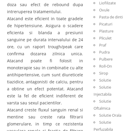
Liofilizate
doza sau efect de rebound dupa
Ovule
intreruperea tratamentului.
Pasta de dinti
Atacand este eficient in toate gradele
Picaturi
de hipertensiune. Asigura o scadere
Plasture
eficienta si blanda a presiunii
Pliculet
sanguine pe durata intervalului de 24
Praf
ore, cu un raport trough/peak care
Pudra
confirma dozarea zilnica unica.
Pulbere
Atacand poate fi folosit in
Roll-On
monoterapie sau in combinatie cu alte
Sirop
antihipertensive, cum sunt diureticele
Solutie
tiazidice, antagonisti de calciu, pentru
Solutie
a obtine un efect potentat. Atacand
Injectabila
este la fel de eficient indiferent de
Solutie
varsta sau sexul pacientilor.
Oftalmica
Atacand creste fluxul sanguin renal si
Solutie Orala
mentine sau creste rata filtrarii
Solutie
glomerulare, in timp ce rezistenta
Perfuzabila
vasculara renala si fractia de filtrare