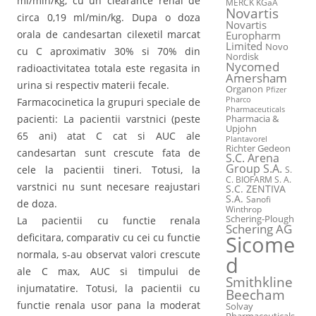
ml/min/kg, cu un clearance renal de
MERCK KGaA
Novartis
circa 0,19 ml/min/kg. Dupa o doza
Novartis
orala de candesartan cilexetil marcat
Europharm
Limited
Novo
cu C aproximativ 30% si 70% din
Nordisk
Nycomed
radioactivitatea totala este regasita in
Amersham
urina si respectiv materii fecale.
Organon
Pfizer
Pharco
Farmacocinetica la grupuri speciale de
Pharmaceuticals
pacienti: La pacientii varstnici (peste
Pharmacia &
Upjohn
65 ani) atat C cat si AUC ale
Plantavorel
Richter Gedeon
candesartan sunt crescute fata de
S.C. Arena
Group S.A.
cele la pacientii tineri. Totusi, la
S.
C. BIOFARM S. A.
varstnici nu sunt necesare reajustari
S.C. ZENTIVA
S.A.
Sanofi
de doza.
Winthrop
Schering-Plough
La pacientii cu functie renala
Schering AG
deficitara, comparativ cu cei cu functie
Sicome
normala, s-au observat valori crescute
d
ale C max, AUC si timpului de
Smithkline
injumatatire. Totusi, la pacientii cu
Beecham
functie renala usor pana la moderat
Solvay