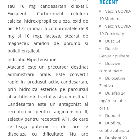
RECENT
sau 16 mg candesartan cilexetil.
Vaccin COVID-
Excipienti: Carboximetil celuloza
19 Moderna
calcica, hidroxipropil celuloza, oxid de
Vaccin COVID-
fier E172 (numai la comprimatele de 8
19 Comirnaty
mg si 16 mg), lactoza, stearat de
Duac Gel
magneziu, amidon de porumb si
Duaklir
polietilen glicol.
Genuair pulbere
Indicatii: Hipertensiune.
Duavive
Atacand este un precursor destinat
comprimate
administrarii orale. Este convertit
Duloxetine
rapid in produsul activ, candesartan,
Zentiva
prin hidroliza esterica pe parcursul
Dulsifeb 24
absorbtiei din tractul gastro-intestinal.
mg/ ml solutie
Candesartan este un antagonist al
orala
receptorilor pentru angiotensina II,
Duodart
selectiv pentru receptorii AT1, de care
Duofilm,
se leaga puternic si de care se
solutie cutanata
disociaza cu dificultate. Nu are
Duokopt 20