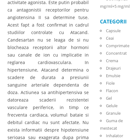
activitate agonista. Este putin probabil
mg/ml+5 mg/ml
ca antagonistii receptorilor pentru
angiotensina II sa determine tuse.
CATEGORII
Acest fapt a fost confirmat in cadrul
Capsule
studiilor controlate cu Atacand.
Ceai
Candesartan nu se leaga de si nu
Comprimate
blocheaza receptorii altor hormoni
Concentrat
sau canale de ion cu implicatie in
Crema
reglarea cardiovasculara. In
Drajeuri
hipertensiune, Atacand determina o
Emulsie
scadere de durata a presiunii
Fiole
sanguine arteriale dependenta de
Flacon
doza. Actiunea sa antihipertensiva se
Gel
datoreaza scaderii rezistentei
Gelule
vasculare periferice, in timp ce
Granule
frecventa cardiaca, volumul bataie si
Guma de
debitul cardiac nu sunt afectate. Nu
mestecat
exista informatii despre hipotensiune
Inhalator
serioasa sau exagerata dupa prima