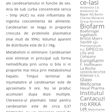
ce-Iasi
ale candesartanului in functie de sex.
Antibiotice S.A.
Aria de sub curba concentratie serica
Antibiotice SA
Bayer AG
Berlin-
– timp (AUC) nu este influentata de
Chemie Menarini
ingestia concomitenta de alimente.
Group
Biochemie
Biofarm
Candesartan se leaga in proportie
Boehringer
crescuta de proteinele plasmatice
Ingelheim
Bristol-Myers
(mai mult de 99%). Volumul aparent
Squibb
Egis
de distributie este de 0,1 l/kg.
Pharmaceuticals
EIPICO
Eli
PLC
Metabolism si eliminare: Candesartan
Lilly and
Company
este eliminat in principal sub forma
Europharm
nemodificata prin urina si bila si in
F. Hoffmann-
La Roche
proportie mai mica prin metabolismul
GEDEON RICHTER
ROMANIA S.A.
hepatic. Timpul terminal de
Glaxo
injumatatire al candesartan este de
Wellcome
Hexal Pharma
aproximativ 9 ore. Nu se produc
Institutul
acumulari dupa doze multiple.
Cantacuzi
Clereance-ul plasmatic total pentru
no
KRKA
candesartan este de circa 0,37
Lek
Medochemie