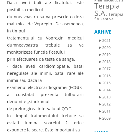
Pharmaceuticals
Daca aveti boli ale ficatului, este
Terapia
posibil ca medicul
S.A.
Terapia
dumneavoastra sa va prescrie o doza
SA
Zentiva
mai mica de Vopregin. De asemenea,
in timpul
ARHIVE
tratamentului cu Vopregin, medicul
►
2021
dumneavoastra trebuie sa va
►
2020
monitorizeze functia ficatului
►
2019
prin efectuarea de teste de sange.
►
2018
• daca aveti cardiomiopatie, batai
►
2017
neregulate ale inimii, batai rare ale
►
2016
inimii sau daca la
►
2015
examenul electrocardiogramei (ECG) s-
►
2014
a constatat prezenta tulburarii
►
2013
denumite „sindromul
►
2012
de prelungirea intervalului QTc”.
►
2011
In timpul tratamentului trebuie sa
►
2009
evitati lumina soarelui ?i orice
expunere la soare. Este important sa