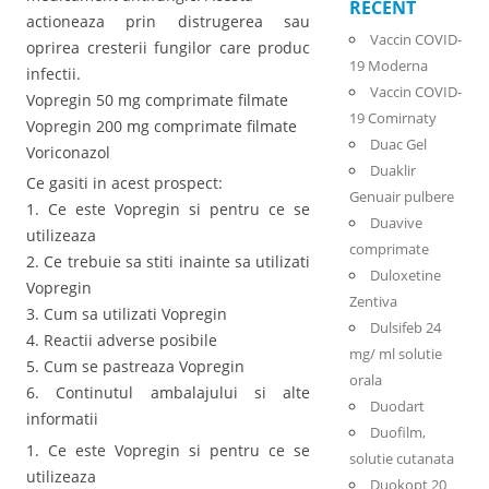
RECENT
actioneaza prin distrugerea sau
Vaccin COVID-
oprirea cresterii fungilor care produc
19 Moderna
infectii.
Vaccin COVID-
Vopregin 50 mg comprimate filmate
19 Comirnaty
Vopregin 200 mg comprimate filmate
Duac Gel
Voriconazol
Duaklir
Ce gasiti in acest prospect:
Genuair pulbere
1. Ce este Vopregin si pentru ce se
Duavive
utilizeaza
comprimate
2. Ce trebuie sa stiti inainte sa utilizati
Duloxetine
Vopregin
Zentiva
3. Cum sa utilizati Vopregin
Dulsifeb 24
4. Reactii adverse posibile
mg/ ml solutie
5. Cum se pastreaza Vopregin
orala
6. Continutul ambalajului si alte
Duodart
informatii
Duofilm,
1. Ce este Vopregin si pentru ce se
solutie cutanata
utilizeaza
Duokopt 20