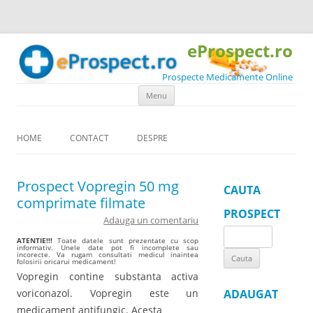
eProspect.ro
Prospecte Medicamente Online
Skip to content
Menu
HOME
CONTACT
DESPRE
Prospect Vopregin 50 mg
CAUTA
comprimate filmate
PROSPECT
Adauga un comentariu
Search
ATENTIE!!!
Toate datele sunt prezentate cu scop
informativ. Unele date pot fi incomplete sau
for:
incorecte. Va rugam consultati medicul inaintea
folosirii oricarui medicament!
Vopregin contine substanta activa
voriconazol. Vopregin este un
ADAUGAT
medicament antifungic. Acesta