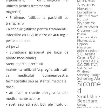
ergotamina, dihidroergotamina;
MERCK KGaA
Novartis
utilizati pentru tratamentul
Novartis
migrenei)
Europharm
Limited
Novo
• Sirolimus (utilizat la pacientii cu
Nordisk
Nycomed
transplant)
Amersham
• Ritonavir (utilizat pentru tratamentul
Organon
Pfizer
Pharco
infectiilor cu HIV), in doze de 400 mg ?i
Pharmaceuticals
peste, de doua
Pharmacia &
Upjohn
ori pe zi
Plantavorel
Richter Gedeon
• Sunatoare (preparat pe baza de
S.C. Arena
Group S.A.
plante medicinale)
S.
C. BIOFARM S. A.
Atentionari si precautii
S.C. ZENTIVA
S.A.
Sanofi
Inainte sa utilizati Vopregin, adresati-
Winthrop
Schering-Plough
va medicului dumneavoastra,
Schering AG
farmacistului sau asistentei medicale
Sicome
daca:
d
• ati avut o reactie alergica la alte
Smithkline
medicamente azolice
Beecham
• aveti sau ati avut boli ale ficatului.
Solvay