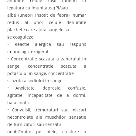
anumite celule rosii (uneori in
legatura cu imunitatea) ?i/sau
albe (uneori insotit de febra), numar
redus al unor celule denumite
plachete care ajuta sangele sa
se coaguleze
• Reactie alergica sau raspuns
imunologic exagerat
• Concentratie scazuta a zaharului in
sange, concentratie scazuta a
potasiului in sange, concentratie
scazuta a sodiului in sange
• Anxietate, depresie, confuzie,
agitatie, incapacitate de a dormi,
halucinatii
• Convulsii, tremuraturi sau miscari
necontrolate ale muschilor, senzatie
de furnicaturi sau senzatii
neobi?nuite pe piele, crestere a