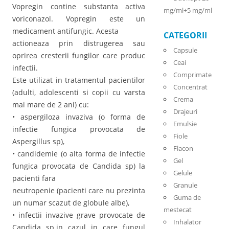
Vopregin contine substanta activa
mg/ml+5 mg/ml
voriconazol. Vopregin este un
medicament antifungic. Acesta
CATEGORII
actioneaza prin distrugerea sau
Capsule
oprirea cresterii fungilor care produc
Ceai
infectii.
Comprimate
Este utilizat in tratamentul pacientilor
Concentrat
(adulti, adolescenti si copii cu varsta
Crema
mai mare de 2 ani) cu:
Drajeuri
• aspergiloza invaziva (o forma de
Emulsie
infectie fungica provocata de
Fiole
Aspergillus sp),
Flacon
• candidemie (o alta forma de infectie
Gel
fungica provocata de Candida sp) la
Gelule
pacienti fara
Granule
neutropenie (pacienti care nu prezinta
Guma de
un numar scazut de globule albe),
mestecat
• infectii invazive grave provocate de
Inhalator
Candida sp.in cazul in care fungul