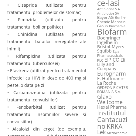
ce-Iasi
• Cisaprida (utilizata pentru
Antibiotice S.A.
tratamentul problemelor de stomac)
Antibiotice SA
Bayer AG
Berlin-
• Pimozida (utilizata pentru
Chemie Menarini
Group
tratamentul bolilor psihice)
Biochemie
Biofarm
• Chinidina (utilizata pentru
Boehringer
tratamentul batailor neregulate ale
Ingelheim
Bristol-Myers
inimii)
Squibb
Egis
• Rifampicina (utilizata pentru
Pharmaceuticals
EIPICO
Eli
PLC
tratamentul tuberculozei)
Lilly and
Company
• Efavirenz (utilizat pentru tratamentul
Europharm
infectiei cu HIV) in doze de 400 mg si
F. Hoffmann-
La Roche
peste, o data pe zi
GEDEON RICHTER
ROMANIA S.A.
• Carbamazepina (utilizata pentru
Glaxo
tratamentul convulsiilor)
Wellcome
Hexal Pharma
• Fenobarbital (utilizat pentru
Institutul
tratamentul insomniilor severe si
Cantacuzi
convulsiilor)
no
KRKA
• Alcaloizi din ergot (de exemplu,
Lek
Medochemie