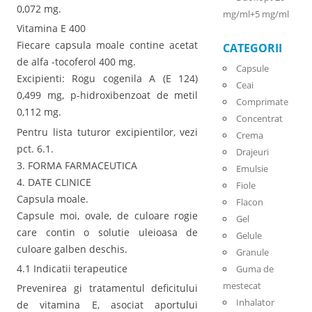
0,072 mg.
mg/ml+5 mg/ml
Vitamina E 400
Fiecare capsula moale contine acetat
CATEGORII
de alfa -tocoferol 400 mg.
Capsule
Excipienti: Rogu cogenila A (E 124)
Ceai
0,499 mg, p-hidroxibenzoat de metil
Comprimate
0,112 mg.
Concentrat
Pentru lista tuturor excipientilor, vezi
Crema
pct. 6.1.
Drajeuri
3. FORMA FARMACEUTICA
Emulsie
4. DATE CLINICE
Fiole
Capsula moale.
Flacon
Capsule moi, ovale, de culoare rogie
Gel
care contin o solutie uleioasa de
Gelule
culoare galben deschis.
Granule
4.1 Indicatii terapeutice
Guma de
mestecat
Prevenirea gi tratamentul deficitului
Inhalator
de vitamina E, asociat aportului