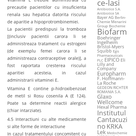
ce-Iasi
precautie pacientilor cu insuficienta
Antibiotice S.A.
Antibiotice SA
renala sau hepatica datorita riscului
Bayer AG
Berlin-
de aparitie a hipoprotrombinemiei.
Chemie Menarini
Group
Biochemie
La pacientii predispusi la tromboza
Biofarm
[(inclusiv pacientii carora li se
Boehringer
Ingelheim
administreaza tratament cu estrogeni
Bristol-Myers
(de exemplu femei carora li se
Squibb
Egis
Pharmaceuticals
administreaza contraceptive orale)], a
EIPICO
Eli
PLC
Lilly and
fost raportata cresterea riscului
Company
Europharm
aparitiei acesteia, in cazul
F. Hoffmann-
administrarii vitaminei E.
La Roche
GEDEON RICHTER
Vitamina E contine p-hidroxibenzoat
ROMANIA S.A.
Glaxo
de metil si Rosu cosenila A (E 124).
Wellcome
Poate sa determine reactii alergice
Hexal Pharma
(chiar intarziate).
Institutul
Cantacuzi
4.5 Interactiuni cu alte medicamente
no
KRKA
si alte forme de interactiune
Lek
In cazul tratamentului concomitent cu
Medochemie