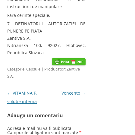
instructiuni de manipulare
Fara cerinte speciale.
7. DETINATORUL AUTORIZATIEI DE
PUNERE PE PIATA
Zentiva S.A.
Nitrianska 100, 92027, Hlohovec,
Republica Slovaca
Categorie:
Capsule
| Producator:
Zentiva
S.A.
Post navigation
←
VITAMINA F,
Voncento
→
solutie interna
Adauga un comentariu
Adresa e-mail nu va fi publicata.
Campurile obligatorii sunt marcate
*