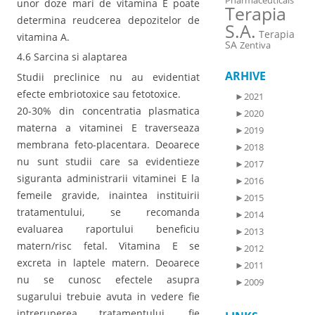
Pharmaceuticals
unor doze mari de vitamina E poate
Terapia
determina reudcerea depozitelor de
S.A.
Terapia
vitamina A.
SA
Zentiva
4.6 Sarcina si alaptarea
ARHIVE
Studii preclinice nu au evidentiat
efecte embriotoxice sau fetotoxice.
►
2021
20-30% din concentratia plasmatica
►
2020
materna a vitaminei E traverseaza
►
2019
membrana feto-placentara. Deoarece
►
2018
nu sunt studii care sa evidentieze
►
2017
siguranta administrarii vitaminei E la
►
2016
femeile gravide, inaintea instituirii
►
2015
tratamentului, se recomanda
►
2014
evaluarea raportului beneficiu
►
2013
matern/risc fetal. Vitamina E se
►
2012
excreta in laptele matern. Deoarece
►
2011
nu se cunosc efectele asupra
►
2009
sugarului trebuie avuta in vedere fie
intreruperea tratamentului, fie