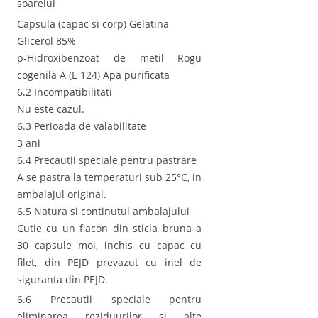
soarelui
Capsula (capac si corp) Gelatina
Glicerol 85%
p-Hidroxibenzoat de metil Rogu
cogenila A (E 124) Apa purificata
6.2 Incompatibilitati
Nu este cazul.
6.3 Perioada de valabilitate
3 ani
6.4 Precautii speciale pentru pastrare
A se pastra la temperaturi sub 25°C, in
ambalajul original.
6.5 Natura si continutul ambalajului
Cutie cu un flacon din sticla bruna a
30 capsule moi, inchis cu capac cu
filet, din PEJD prevazut cu inel de
siguranta din PEJD.
6.6 Precautii speciale pentru
eliminarea reziduurilor si alte