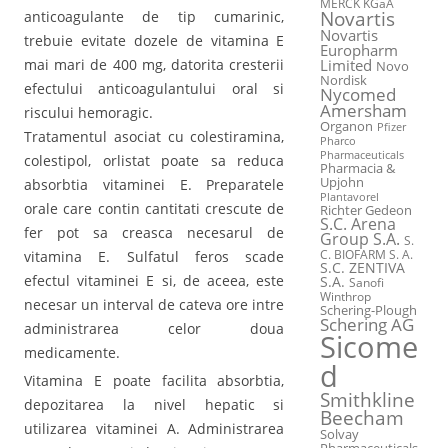
MERCK KGaA
Novartis
anticoagulante de tip cumarinic,
Novartis
trebuie evitate dozele de vitamina E
Europharm
mai mari de 400 mg, datorita cresterii
Limited
Novo
Nordisk
efectului anticoagulantului oral si
Nycomed
Amersham
riscului hemoragic.
Organon
Pfizer
Tratamentul asociat cu colestiramina,
Pharco
Pharmaceuticals
colestipol, orlistat poate sa reduca
Pharmacia &
Upjohn
absorbtia vitaminei E. Preparatele
Plantavorel
orale care contin cantitati crescute de
Richter Gedeon
S.C. Arena
fer pot sa creasca necesarul de
Group S.A.
S.
C. BIOFARM S. A.
vitamina E. Sulfatul feros scade
S.C. ZENTIVA
efectul vitaminei E si, de aceea, este
S.A.
Sanofi
Winthrop
necesar un interval de cateva ore intre
Schering-Plough
Schering AG
administrarea celor doua
Sicome
medicamente.
d
Vitamina E poate facilita absorbtia,
Smithkline
depozitarea la nivel hepatic si
Beecham
utilizarea vitaminei A. Administrarea
Solvay