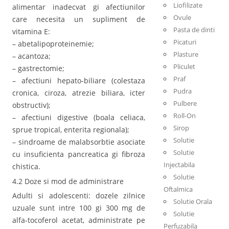
Liofilizate
alimentar inadecvat gi afectiunilor
Ovule
care necesita un supliment de
Pasta de dinti
vitamina E:
Picaturi
– abetalipoproteinemie;
Plasture
– acantoza;
Pliculet
– gastrectomie;
Praf
– afectiuni hepato-biliare (colestaza
Pudra
cronica, ciroza, atrezie biliara, icter
Pulbere
obstructiv);
Roll-On
– afectiuni digestive (boala celiaca,
Sirop
sprue tropical, enterita regionala);
Solutie
– sindroame de malabsorbtie asociate
Solutie
cu insuficienta pancreatica gi fibroza
Injectabila
chistica.
Solutie
4.2 Doze si mod de administrare
Oftalmica
Adulti si adolescenti: dozele zilnice
Solutie Orala
uzuale sunt intre 100 gi 300 mg de
Solutie
alfa-tocoferol acetat, administrate pe
Perfuzabila