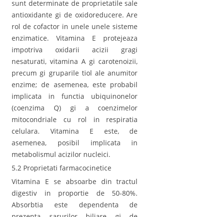
sunt determinate de proprietatile sale
antioxidante gi de oxidoreducere. Are
rol de cofactor in unele unele sisteme
enzimatice. Vitamina E protejeaza
impotriva oxidarii acizii gragi
nesaturati, vitamina A gi carotenoizii,
precum gi gruparile tiol ale anumitor
enzime; de asemenea, este probabil
implicata in functia ubiquinonelor
(coenzima Q) gi a coenzimelor
mitocondriale cu rol in respiratia
celulara. Vitamina E este, de
asemenea, posibil implicata in
metabolismul acizilor nucleici.
5.2 Proprietati farmacocinetice
Vitamina E se absoarbe din tractul
digestiv in proportie de 50-80%.
Absorbtia este dependenta de
prezenta sarurilor biliare gi de