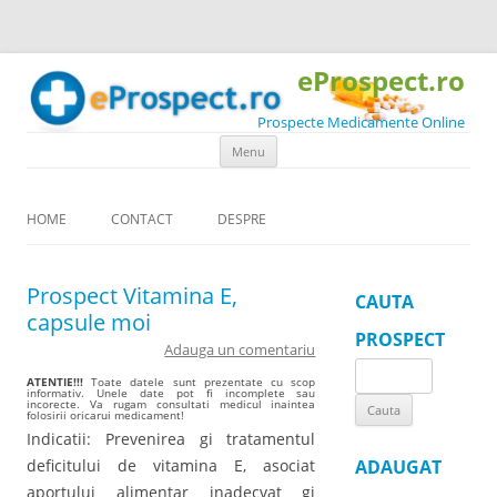
eProspect.ro
Prospecte Medicamente Online
Skip to content
Menu
HOME
CONTACT
DESPRE
Prospect Vitamina E,
CAUTA
capsule moi
PROSPECT
Adauga un comentariu
Search
ATENTIE!!!
Toate datele sunt prezentate cu scop
informativ. Unele date pot fi incomplete sau
for:
incorecte. Va rugam consultati medicul inaintea
folosirii oricarui medicament!
Indicatii: Prevenirea gi tratamentul
deficitului de vitamina E, asociat
ADAUGAT
aportului alimentar inadecvat gi