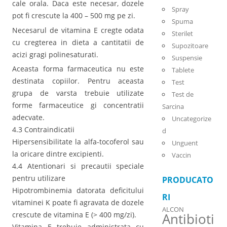
cale orala. Daca este necesar, dozele
Spray
pot fi crescute la 400 – 500 mg pe zi.
Spuma
Necesarul de vitamina E cregte odata
Sterilet
cu cregterea in dieta a cantitatii de
Supozitoare
acizi gragi polinesaturati.
Suspensie
Aceasta forma farmaceutica nu este
Tablete
destinata copiilor. Pentru aceasta
Test
grupa de varsta trebuie utilizate
Test de
forme farmaceutice gi concentratii
Sarcina
adecvate.
Uncategorize
4.3 Contraindicatii
d
Hipersensibilitate la alfa-tocoferol sau
Unguent
la oricare dintre excipienti.
Vaccin
4.4 Atentionari si precautii speciale
pentru utilizare
PRODUCATO
Hipotrombinemia datorata deficitului
RI
vitaminei K poate fi agravata de dozele
ALCON
crescute de vitamina E (> 400 mg/zi).
Antibioti
Vitamina E trebuie administrata cu