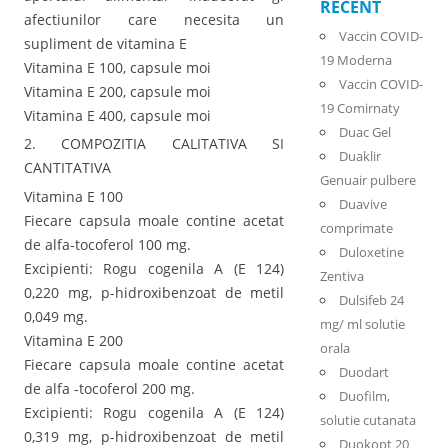
RECENT
afectiunilor care necesita un
Vaccin COVID-
supliment de vitamina E
19 Moderna
Vitamina E 100, capsule moi
Vaccin COVID-
Vitamina E 200, capsule moi
19 Comirnaty
Vitamina E 400, capsule moi
Duac Gel
2. COMPOZITIA CALITATIVA SI
Duaklir
CANTITATIVA
Genuair pulbere
Vitamina E 100
Duavive
Fiecare capsula moale contine acetat
comprimate
de alfa-tocoferol 100 mg.
Duloxetine
Excipienti: Rogu cogenila A (E 124)
Zentiva
0,220 mg, p-hidroxibenzoat de metil
Dulsifeb 24
0,049 mg.
mg/ ml solutie
Vitamina E 200
orala
Fiecare capsula moale contine acetat
Duodart
de alfa -tocoferol 200 mg.
Duofilm,
Excipienti: Rogu cogenila A (E 124)
solutie cutanata
0,319 mg, p-hidroxibenzoat de metil
Duokopt 20