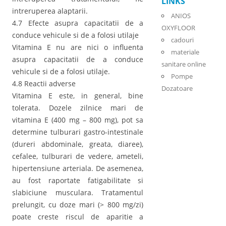
LINKS
intreruperea alaptarii.
ANIOS
4.7 Efecte asupra capacitatii de a
OXYFLOOR
conduce vehicule si de a folosi utilaje
cadouri
Vitamina E nu are nici o influenta
materiale
asupra capacitatii de a conduce
sanitare online
vehicule si de a folosi utilaje.
Pompe
4.8 Reactii adverse
Dozatoare
Vitamina E este, in general, bine
tolerata. Dozele zilnice mari de
vitamina E (400 mg – 800 mg), pot sa
determine tulburari gastro-intestinale
(dureri abdominale, greata, diaree),
cefalee, tulburari de vedere, ameteli,
hipertensiune arteriala. De asemenea,
au fost raportate fatigabilitate si
slabiciune musculara. Tratamentul
prelungit, cu doze mari (> 800 mg/zi)
poate creste riscul de aparitie a