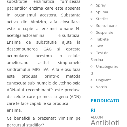
substitutie enzimatica furnizeaza
Spray
pacientilor enzima care este absenta
Spuma
in organismul acestora. Substanta
Sterilet
activa din Vimizim, alfa elosulfaza,
Supozitoare
este o copie a enzimei umane N-
Suspensie
acetilgalactozamina- 6-sulfataza.
Tablete
Enzima de substitutie ajuta la
Test
descompunerea GAG si opreste
Test de
acumularea acestora in celule,
Sarcina
ameliorand astfel simptomele
Uncategorize
sindromului MPS IVA. Alfa elosulfaza
d
este produsa printr-o metoda
Unguent
cunoscuta sub numele de „tehnologia
Vaccin
ADN-ului recombinant”: este produsa
de celule care primesc o gena (ADN)
PRODUCATO
care le face capabile sa produca
RI
enzima.
ALCON
Ce beneficii a prezentat Vimizim pe
Antibioti
parcursul studiilor?