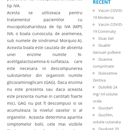
RECENT
tip IVA.
Vaccin COVID-
Acesta se utilizeaza pentru
19 Moderna
tratamentul pacientilor cu
Vaccin COVID-
mucopolizaharidoza de tip IVA (MPS
19 Comirnaty
IVA, o boala cunoscuta, de asemenea,
Duac Gel
sub numele de sindromul Morquio A).
Duaklir
Aceasta boala este cauzata de absenta
Genuair pulbere
unei enzime numite N-
Duavive
acetilgalactozamina-6-sulfataza, care
comprimate
este necesara in descompunerea
Duloxetine
substantelor din organism numite
Zentiva
glicozaminoglicani (GAG). Daca enzima
Dulsifeb 24
nu este prezenta sau daca aceasta
mg/ ml solutie
este prezenta numai in cantitati foarte
orala
mici, GAG nu pot fi descompusi si se
Duodart
acumuleaza la nivelul oaselor si al
Duofilm,
organelor. Aceasta determina aparitia
solutie cutanata
simptomelor bolii, cele mai vizibile
Duokopt 20