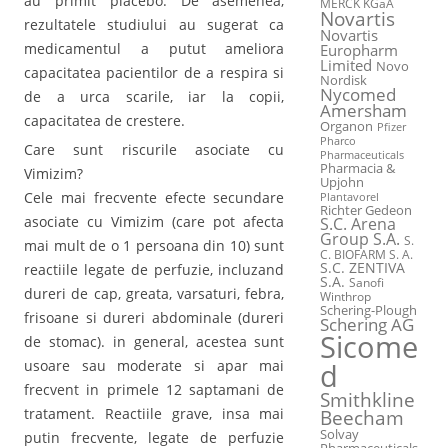
au primit placebo. De asemenea,
MERCK KGaA
Novartis
rezultatele studiului au sugerat ca
Novartis
medicamentul a putut ameliora
Europharm
Limited
Novo
capacitatea pacientilor de a respira si
Nordisk
Nycomed
de a urca scarile, iar la copii,
Amersham
capacitatea de crestere.
Organon
Pfizer
Pharco
Care sunt riscurile asociate cu
Pharmaceuticals
Pharmacia &
Vimizim?
Upjohn
Cele mai frecvente efecte secundare
Plantavorel
Richter Gedeon
asociate cu Vimizim (care pot afecta
S.C. Arena
Group S.A.
S.
mai mult de o 1 persoana din 10) sunt
C. BIOFARM S. A.
S.C. ZENTIVA
reactiile legate de perfuzie, incluzand
S.A.
Sanofi
dureri de cap, greata, varsaturi, febra,
Winthrop
Schering-Plough
frisoane si dureri abdominale (dureri
Schering AG
Sicome
de stomac). in general, acestea sunt
usoare sau moderate si apar mai
d
frecvent in primele 12 saptamani de
Smithkline
tratament. Reactiile grave, insa mai
Beecham
Solvay
putin frecvente, legate de perfuzie