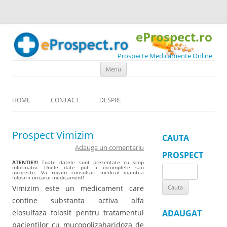
eProspect.ro
Prospecte Medicamente Online
Skip to content
Menu
HOME
CONTACT
DESPRE
Prospect Vimizim
CAUTA
Adauga un comentariu
PROSPECT
ATENTIE!!!
Toate datele sunt prezentate cu scop
informativ. Unele date pot fi incomplete sau
Search
incorecte. Va rugam consultati medicul inaintea
folosirii oricarui medicament!
for:
Vimizim este un medicament care
contine substanta activa alfa
elosulfaza folosit pentru tratamentul
ADAUGAT
pacientilor cu mucopolizaharidoza de