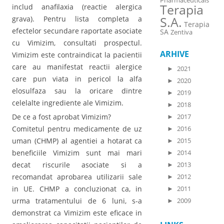
Pharmaceuticals
Terapia
includ anafilaxia (reactie alergica
S.A.
grava). Pentru lista completa a
Terapia
efectelor secundare raportate asociate
SA
Zentiva
cu Vimizim, consultati prospectul.
ARHIVE
Vimizim este contraindicat la pacientii
care au manifestat reactii alergice
►
2021
care pun viata in pericol la alfa
►
2020
elosulfaza sau la oricare dintre
►
2019
celelalte ingrediente ale Vimizim.
►
2018
De ce a fost aprobat Vimizim?
►
2017
Comitetul pentru medicamente de uz
►
2016
uman (CHMP) al agentiei a hotarat ca
►
2015
beneficiile Vimizim sunt mai mari
►
2014
decat riscurile asociate si a
►
2013
recomandat aprobarea utilizarii sale
►
2012
in UE. CHMP a concluzionat ca, in
►
2011
urma tratamentului de 6 luni, s-a
►
2009
demonstrat ca Vimizim este eficace in