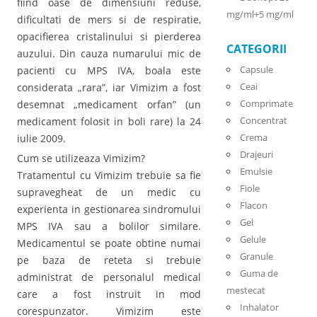
fiind oase de dimensiuni reduse,
mg/ml+5 mg/ml
dificultati de mers si de respiratie,
opacifierea cristalinului si pierderea
CATEGORII
auzului. Din cauza numarului mic de
Capsule
pacienti cu MPS IVA, boala este
Ceai
considerata „rara”, iar Vimizim a fost
Comprimate
desemnat „medicament orfan” (un
Concentrat
medicament folosit in boli rare) la 24
Crema
iulie 2009.
Drajeuri
Cum se utilizeaza Vimizim?
Emulsie
Tratamentul cu Vimizim trebuie sa fie
Fiole
supravegheat de un medic cu
Flacon
experienta in gestionarea sindromului
Gel
MPS IVA sau a bolilor similare.
Gelule
Medicamentul se poate obtine numai
Granule
pe baza de reteta si trebuie
Guma de
administrat de personalul medical
mestecat
care a fost instruit in mod
Inhalator
corespunzator. Vimizim este