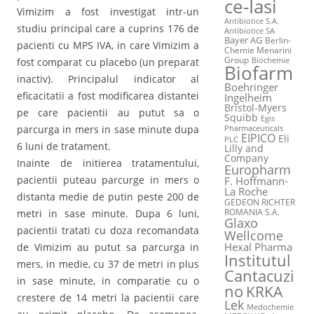
ce-Iasi
Vimizim a fost investigat intr-un
Antibiotice S.A.
studiu principal care a cuprins 176 de
Antibiotice SA
Bayer AG
Berlin-
pacienti cu MPS IVA, in care Vimizim a
Chemie Menarini
Group
fost comparat cu placebo (un preparat
Biochemie
Biofarm
inactiv). Principalul indicator al
Boehringer
eficacitatii a fost modificarea distantei
Ingelheim
Bristol-Myers
pe care pacientii au putut sa o
Squibb
Egis
parcurga in mers in sase minute dupa
Pharmaceuticals
EIPICO
Eli
PLC
6 luni de tratament.
Lilly and
Company
Inainte de initierea tratamentului,
Europharm
pacientii puteau parcurge in mers o
F. Hoffmann-
La Roche
distanta medie de putin peste 200 de
GEDEON RICHTER
ROMANIA S.A.
metri in sase minute. Dupa 6 luni,
Glaxo
pacientii tratati cu doza recomandata
Wellcome
Hexal Pharma
de Vimizim au putut sa parcurga in
Institutul
mers, in medie, cu 37 de metri in plus
Cantacuzi
in sase minute, in comparatie cu o
no
KRKA
crestere de 14 metri la pacientii care
Lek
Medochemie