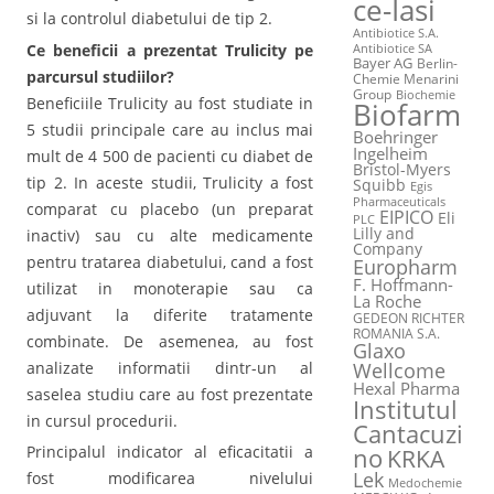
ce-Iasi
si la controlul diabetului de tip 2.
Antibiotice S.A.
Ce beneficii a prezentat Trulicity pe
Antibiotice SA
Bayer AG
Berlin-
parcursul studiilor?
Chemie Menarini
Group
Biochemie
Beneficiile Trulicity au fost studiate in
Biofarm
5 studii principale care au inclus mai
Boehringer
Ingelheim
mult de 4 500 de pacienti cu diabet de
Bristol-Myers
tip 2. In aceste studii, Trulicity a fost
Squibb
Egis
Pharmaceuticals
comparat cu placebo (un preparat
EIPICO
Eli
PLC
Lilly and
inactiv) sau cu alte medicamente
Company
pentru tratarea diabetului, cand a fost
Europharm
F. Hoffmann-
utilizat in monoterapie sau ca
La Roche
adjuvant la diferite tratamente
GEDEON RICHTER
ROMANIA S.A.
combinate. De asemenea, au fost
Glaxo
Wellcome
analizate informatii dintr-un al
Hexal Pharma
saselea studiu care au fost prezentate
Institutul
in cursul procedurii.
Cantacuzi
Principalul indicator al eficacitatii a
no
KRKA
Lek
fost modificarea nivelului
Medochemie