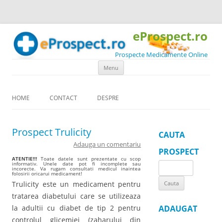
eProspect.ro
Prospecte Medicamente Online
Skip to content
Menu
HOME
CONTACT
DESPRE
Prospect Trulicity
CAUTA
Adauga un comentariu
PROSPECT
ATENTIE!!!
Toate datele sunt prezentate cu scop
informativ. Unele date pot fi incomplete sau
Search
incorecte. Va rugam consultati medicul inaintea
folosirii oricarui medicament!
for:
Trulicity este un medicament pentru
tratarea diabetului care se utilizeaza
la adultii cu diabet de tip 2 pentru
ADAUGAT
controlul glicemiei (zaharului din