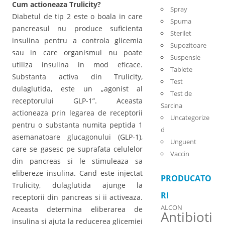
Cum actioneaza Trulicity?
Spray
Diabetul de tip 2 este o boala in care
Spuma
pancreasul nu produce suficienta
Sterilet
insulina pentru a controla glicemia
Supozitoare
sau in care organismul nu poate
Suspensie
utiliza insulina in mod eficace.
Tablete
Substanta activa din Trulicity,
Test
dulaglutida, este un „agonist al
Test de
receptorului GLP-1”. Aceasta
Sarcina
actioneaza prin legarea de receptorii
Uncategorize
pentru o substanta numita peptida 1
d
asemanatoare glucagonului (GLP-1),
Unguent
care se gasesc pe suprafata celulelor
Vaccin
din pancreas si le stimuleaza sa
elibereze insulina. Cand este injectat
PRODUCATO
Trulicity, dulaglutida ajunge la
RI
receptorii din pancreas si ii activeaza.
ALCON
Aceasta determina eliberarea de
Antibioti
insulina si ajuta la reducerea glicemiei