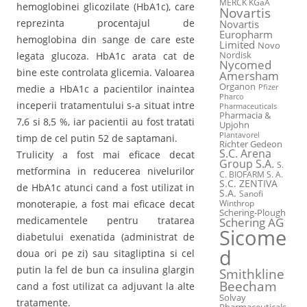
MERCK KGaA
hemoglobinei glicozilate (HbA1c), care
Novartis
reprezinta procentajul de
Novartis
Europharm
hemoglobina din sange de care este
Limited
Novo
legata glucoza. HbA1c arata cat de
Nordisk
Nycomed
bine este controlata glicemia. Valoarea
Amersham
Organon
medie a HbA1c a pacientilor inaintea
Pfizer
Pharco
inceperii tratamentului s-a situat intre
Pharmaceuticals
Pharmacia &
7,6 si 8,5 %, iar pacientii au fost tratati
Upjohn
Plantavorel
timp de cel putin 52 de saptamani.
Richter Gedeon
S.C. Arena
Trulicity a fost mai eficace decat
Group S.A.
S.
metformina in reducerea nivelurilor
C. BIOFARM S. A.
S.C. ZENTIVA
de HbA1c atunci cand a fost utilizat in
S.A.
Sanofi
monoterapie, a fost mai eficace decat
Winthrop
Schering-Plough
medicamentele pentru tratarea
Schering AG
Sicome
diabetului exenatida (administrat de
d
doua ori pe zi) sau sitagliptina si cel
putin la fel de bun ca insulina glargin
Smithkline
Beecham
cand a fost utilizat ca adjuvant la alte
Solvay
tratamente.