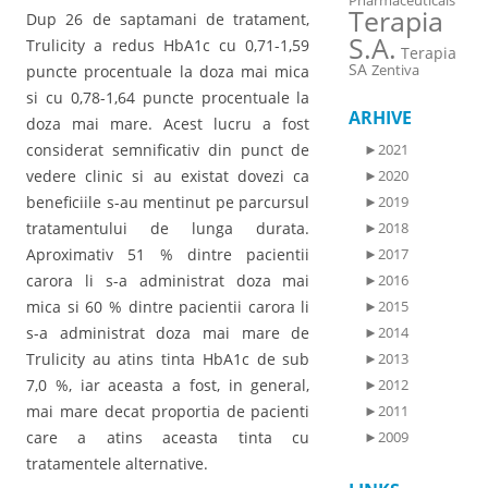
Pharmaceuticals
Terapia
Dup 26 de saptamani de tratament,
S.A.
Trulicity a redus HbA1c cu 0,71-1,59
Terapia
SA
Zentiva
puncte procentuale la doza mai mica
si cu 0,78-1,64 puncte procentuale la
ARHIVE
doza mai mare. Acest lucru a fost
considerat semnificativ din punct de
►
2021
vedere clinic si au existat dovezi ca
►
2020
beneficiile s-au mentinut pe parcursul
►
2019
tratamentului de lunga durata.
►
2018
Aproximativ 51 % dintre pacientii
►
2017
carora li s-a administrat doza mai
►
2016
mica si 60 % dintre pacientii carora li
►
2015
s-a administrat doza mai mare de
►
2014
Trulicity au atins tinta HbA1c de sub
►
2013
7,0 %, iar aceasta a fost, in general,
►
2012
mai mare decat proportia de pacienti
►
2011
care a atins aceasta tinta cu
►
2009
tratamentele alternative.