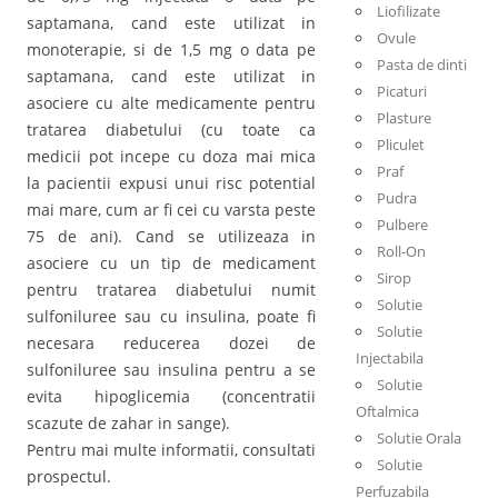
Liofilizate
saptamana, cand este utilizat in
Ovule
monoterapie, si de 1,5 mg o data pe
Pasta de dinti
saptamana, cand este utilizat in
Picaturi
asociere cu alte medicamente pentru
Plasture
tratarea diabetului (cu toate ca
Pliculet
medicii pot incepe cu doza mai mica
Praf
la pacientii expusi unui risc potential
Pudra
mai mare, cum ar fi cei cu varsta peste
Pulbere
75 de ani). Cand se utilizeaza in
Roll-On
asociere cu un tip de medicament
Sirop
pentru tratarea diabetului numit
Solutie
sulfoniluree sau cu insulina, poate fi
Solutie
necesara reducerea dozei de
Injectabila
sulfoniluree sau insulina pentru a se
Solutie
evita hipoglicemia (concentratii
Oftalmica
scazute de zahar in sange).
Solutie Orala
Pentru mai multe informatii, consultati
Solutie
prospectul.
Perfuzabila