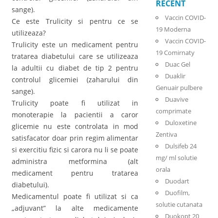
RECENT
sange).
Vaccin COVID-
Ce este Trulicity si pentru ce se
19 Moderna
utilizeaza?
Vaccin COVID-
Trulicity este un medicament pentru
19 Comirnaty
tratarea diabetului care se utilizeaza
Duac Gel
la adultii cu diabet de tip 2 pentru
Duaklir
controlul glicemiei (zaharului din
Genuair pulbere
sange).
Duavive
Trulicity poate fi utilizat in
comprimate
monoterapie la pacientii a caror
Duloxetine
glicemie nu este controlata in mod
Zentiva
satisfacator doar prin regim alimentar
Dulsifeb 24
si exercitiu fizic si carora nu li se poate
mg/ ml solutie
administra metformina (alt
orala
medicament pentru tratarea
Duodart
diabetului).
Duofilm,
Medicamentul poate fi utilizat si ca
solutie cutanata
„adjuvant” la alte medicamente
Duokopt 20