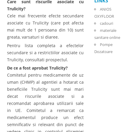
LINKS
Care sunt riscurile asociate cu
Trulicity?
ANIOS
Cele mai frecvente efecte secundare
OXYFLOOR
asociate cu Trulicity (care pot afecta
cadouri
mai mult de 1 persoana din 10) sunt
materiale
greata, varsaturi si diaree.
sanitare online
Pompe
Pentru lista completa a efectelor
Dozatoare
secundare si a restrictiilor asociate cu
Trulicity, consultati prospectul.
De ce a fost aprobat Trulicity?
Comitetul pentru medicamente de uz
uman (CHMP) al agentiei a hotarat ca
beneficiile Trulicity sunt mai mari
decat riscurile asociate si a
recomandat aprobarea utilizarii sale
in UE. Comitetul a remarcat ca
medicamentul produce un efect
semnificativ si relevant din punct de
vedere clinic in controlul glicemiei