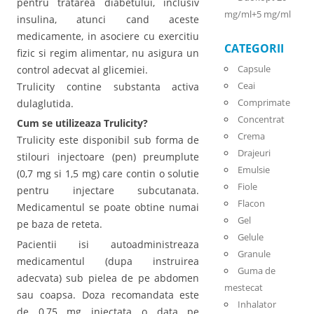
pentru tratarea diabetului, inclusiv
mg/ml+5 mg/ml
insulina, atunci cand aceste
medicamente, in asociere cu exercitiu
CATEGORII
fizic si regim alimentar, nu asigura un
Capsule
control adecvat al glicemiei.
Ceai
Trulicity contine substanta activa
Comprimate
dulaglutida.
Concentrat
Cum se utilizeaza Trulicity?
Crema
Trulicity este disponibil sub forma de
Drajeuri
stilouri injectoare (pen) preumplute
Emulsie
(0,7 mg si 1,5 mg) care contin o solutie
Fiole
pentru injectare subcutanata.
Flacon
Medicamentul se poate obtine numai
Gel
pe baza de reteta.
Gelule
Pacientii isi autoadministreaza
Granule
medicamentul (dupa instruirea
Guma de
adecvata) sub pielea de pe abdomen
mestecat
sau coapsa. Doza recomandata este
Inhalator
de 0,75 mg injectata o data pe