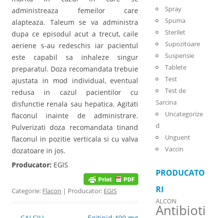
Spray
administreaza femeilor care
Spuma
alapteaza. Taleum se va administra
Sterilet
dupa ce episodul acut a trecut, caile
Supozitoare
aeriene s-au redeschis iar pacientul
Suspensie
este capabil sa inhaleze singur
Tablete
preparatul. Doza recomandata trebuie
Test
ajustata in mod individual, eventual
Test de
redusa in cazul pacientilor cu
Sarcina
disfunctie renala sau hepatica. Agitati
Uncategorize
flaconul inainte de administrare.
d
Pulverizati doza recomandata tinand
Unguent
flaconul in pozitie verticala si cu valva
Vaccin
dozatoare in jos.
Producator:
EGIS
PRODUCATO
RI
Categorie:
Flacon
| Producator:
EGIS
ALCON
Antibioti
Post navigation
←
CALCIU
Egitinid 400 mg