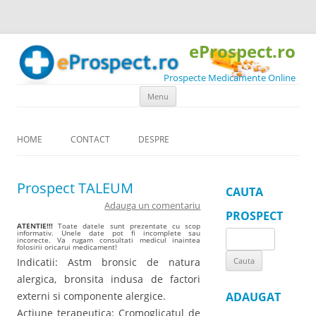
eProspect.ro
Prospecte Medicamente Online
Skip to content
Menu
HOME
CONTACT
DESPRE
Prospect TALEUM
CAUTA
Adauga un comentariu
PROSPECT
ATENTIE!!!
Toate datele sunt prezentate cu scop
informativ. Unele date pot fi incomplete sau
Search
incorecte. Va rugam consultati medicul inaintea
folosirii oricarui medicament!
for:
Indicatii: Astm bronsic de natura
alergica, bronsita indusa de factori
externi si componente alergice.
ADAUGAT
Actiune terapeutica: Cromoglicatul de