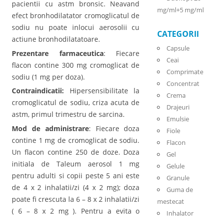
pacientii cu astm bronsic. Neavand
mg/ml+5 mg/ml
efect bronhodilatator cromoglicatul de
sodiu nu poate inlocui aerosolii cu
CATEGORII
actiune bronhodilatatoare.
Capsule
Prezentare farmaceutica
: Fiecare
Ceai
flacon contine 300 mg cromoglicat de
Comprimate
sodiu (1 mg per doza).
Concentrat
Contraindicatii:
Hipersensibilitate la
Crema
cromoglicatul de sodiu, criza acuta de
Drajeuri
astm, primul trimestru de sarcina.
Emulsie
Mod de administrare
: Fiecare doza
Fiole
contine 1 mg de cromoglicat de sodiu.
Flacon
Un flacon contine 250 de doze. Doza
Gel
initiala de Taleum aerosol 1 mg
Gelule
pentru adulti si copii peste 5 ani este
Granule
de 4 x 2 inhalatii/zi (4 x 2 mg); doza
Guma de
poate fi crescuta la 6 – 8 x 2 inhalatii/zi
mestecat
( 6 – 8 x 2 mg ). Pentru a evita o
Inhalator