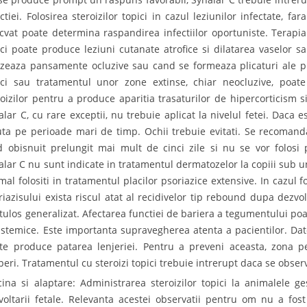
ectiei. Folosirea steroizilor topici in cazul leziunilor infectate, f
cvat poate determina raspandirea infectiilor oportuniste. Terapia
ici poate produce leziuni cutanate atrofice si dilatarea vaselor s
lizeaza pansamente ocluzive sau cand se formeaza plicaturi ale pie
ici sau tratamentul unor zone extinse, chiar neocluzive, poat
roizilor pentru a produce aparitia trasaturilor de hipercorticism s
alar C, cu rare exceptii, nu trebuie aplicat la nivelul fetei. Daca e
uta pe perioade mari de timp. Ochii trebuie evitati. Se recomanda
 obisnuit prelungit mai mult de cinci zile si nu se vor folosi 
alar C nu sunt indicate in tratamentul dermatozelor la copiii sub un
mal folositi in tratamentul placilor psoriazice extensive. In cazul fo
riazisului exista riscul atat al recidivelor tip rebound dupa dezvolt
tulos generalizat. Afectarea functiei de bariera a tegumentului poate
sistemice. Este importanta supravegherea atenta a pacientilor. Dat
te produce patarea lenjeriei. Pentru a preveni aceasta, zona p
peri. Tratamentul cu steroizi topici trebuie intrerupt daca se observ
cina si alaptare: Administrarea steroizilor topici la animalele g
voltarii fetale. Relevanta acestei observatii pentru om nu a fost