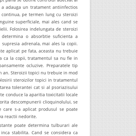
ara a adauga un tratament antiinfectios
 continua, pe termen lung cu steroizi
anguine superficiale, mai ales cand se
lii. Folosirea indelungata de steroizi
e determina o absorbtie suficienta a
i supresia adrenala, mai ales la copii.
ste aplicat pe fata, aceasta nu trebuie
 ca la copii, tratamentul sa nu fie in
pansamente ocluzive. Preparatele tip
 an. Steroizii topici nu trebuie in mod
losirii steroizilor topici in tratamentul
area tolerantei cat si al psoriazisului
 conduce la aparitia toxicitatii locale
orita descompunerii clioquinolului, se
e care s-a aplicat produsul se poate
a reactii nedorite.
estante poate determina tulburari ale
 inca stabilita. Cand se considera ca