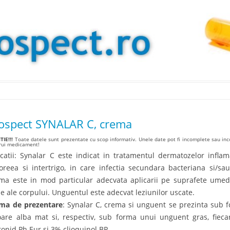
Skip to content
ospect SYNALAR C, crema
IE!!!
Toate datele sunt prezentate cu scop informativ. Unele date pot fi incomplete sau inco
arui medicament!
icatii: Synalar C este indicat in tratamentul dermatozelor inflam
oreea si intertrigo, in care infectia secundara bacteriana si/sa
ma este in mod particular adecvata aplicarii pe suprafete ume
xie ale corpului. Unguentul este adecvat leziunilor uscate.
ma de prezentare
: Synalar C, crema si unguent se prezinta sub 
oare alba mat si, respectiv, sub forma unui unguent gras, fiec
tonid Ph Eur si 3% clioquinol BP.