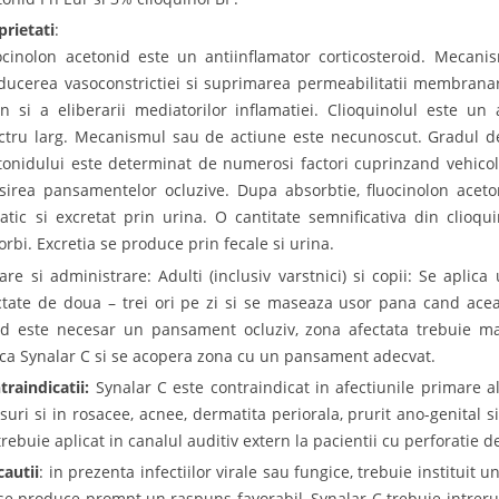
prietati
:
ocinolon acetonid este un antiinflamator corticosteroid. Mecani
ducerea vasoconstrictiei si suprimarea permeabilitatii membranare,
n si a eliberarii mediatorilor inflamatiei. Clioquinolul este un 
ctru larg. Mecanismul sau de actiune este necunoscut. Gradul de
tonidului este determinat de numerosi factori cuprinzand vehicolu
osirea pansamentelor ocluzive. Dupa absorbtie, fluocinolon aceton
atic si excretat prin urina. O cantitate semnificativa din clioq
orbi. Excretia se produce prin fecale si urina.
are si administrare: Adulti (inclusiv varstnici) si copii: Se aplica
ctate de doua – trei ori pe zi si se maseaza usor pana cand ace
d este necesar un pansament ocluziv, zona afectata trebuie mai 
ica Synalar C si se acopera zona cu un pansament adecvat.
traindicatii:
Synalar C este contraindicat in afectiunile primare al
usuri si in rosacee, acnee, dermatita periorala, prurit ano-genital 
trebuie aplicat in canalul auditiv extern la pacientii cu perforatie 
cautii
: in prezenta infectiilor virale sau fungice, trebuie institui
se produce prompt un raspuns favorabil, Synalar C trebuie intreru