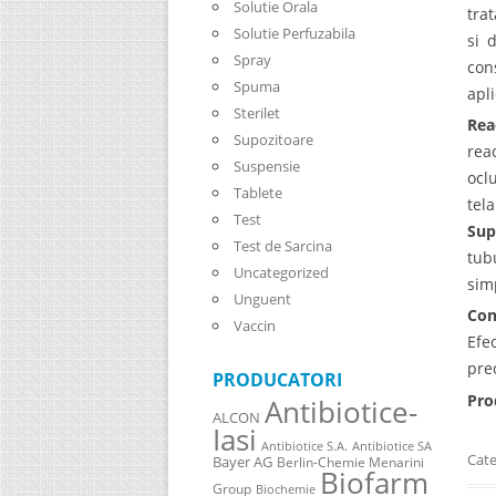
Solutie Orala
tra
Solutie Perfuzabila
si 
Spray
con
Spuma
apl
Sterilet
Rea
Supozitoare
rea
Suspensie
ocl
Tablete
tel
Test
Sup
Test de Sarcina
tub
Uncategorized
sim
Unguent
Con
Vaccin
Efe
pre
PRODUCATORI
Pro
Antibiotice-
ALCON
Iasi
Antibiotice S.A.
Antibiotice SA
Cate
Bayer AG
Berlin-Chemie Menarini
Biofarm
Group
Biochemie