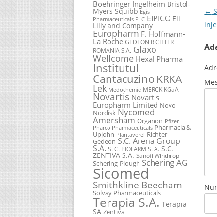
Boehringer Ingelheim
Bristol-
Myers Squibb
Pos
←
S
Egis
EIPICO
Eli
Pharmaceuticals PLC
inje
Lilly and Company
Europharm
F. Hoffmann-
La Roche
GEDEON RICHTER
Ad
Glaxo
ROMANIA S.A.
Wellcome
Hexal Pharma
Institutul
Adr
Cantacuzino
KRKA
Mes
Lek
MERCK KGaA
Medochemie
Novartis
Novartis
Europharm Limited
Novo
Nycomed
Nordisk
Amersham
Organon
Pfizer
Pharmacia &
Pharco Pharmaceuticals
Upjohn
Richter
Plantavorel
S.C. Arena Group
Gedeon
S.A.
S.C.
S. C. BIOFARM S. A.
ZENTIVA S.A.
Sanofi Winthrop
Schering AG
Schering-Plough
Sicomed
Smithkline Beecham
Nu
Solvay Pharmaceuticals
Terapia S.A.
Terapia
SA
Zentiva