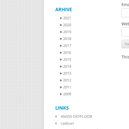
Ema
ARHIVE
►
2021
Web
►
2020
►
2019
►
2018
►
2017
►
2016
Thi
►
2015
►
2014
►
2013
►
2012
►
2011
►
2009
LINKS
ANIOS OXYFLOOR
cadouri