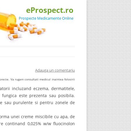
eProspect.ro
Prospecte Medicamente Online
Adauga un comentariu
recte. Va rugam consultati medicul inaintea folosirii
atorii incluzand eczema, dermatitele,
u fungica este prezenta sau posibila.
de sau purulente si pentru zonele de
forma unei creme miscibile cu apa, de
are continand 0,025% w/w fluocinolon