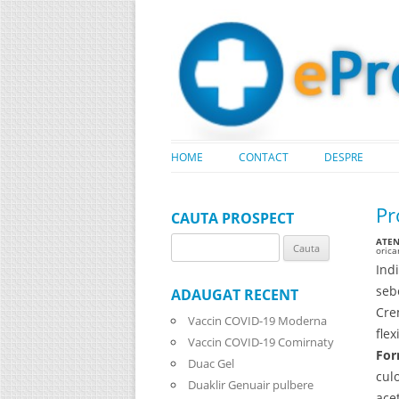
HOME
CONTACT
DESPRE
Pr
CAUTA PROSPECT
ATENT
Search
oric
for:
Ind
seb
ADAUGAT RECENT
Cre
Vaccin COVID-19 Moderna
fle
Vaccin COVID-19 Comirnaty
For
Duac Gel
cul
Duaklir Genuair pulbere
ace