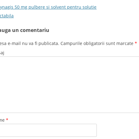
t navigation
ynagis 50 mg pulbere si solvent pentru solutie
ctabila
auga un comentariu
esa e-mail nu va fi publicata. Campurile obligatorii sunt marcate
*
aj
me
*