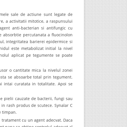
smele sale de actiune sunt legate de
 a activitatii mitotice, a raspunsului
agent anti-bacterian si antifungic cu
 absorbtie percutanata a fluocinolon
l, integritatea barierei epidermice si
idul este metabolizat initial la nivel
uinolul aplicat pe tegumente se poate
 usor o cantitate mica la nivelul zonei
asta se absoarbe total prin tegument.
intai curatata in totalitate. Apoi se
e pielii cauzate de bacterii, fungi sau
si in rash produs de scutece. Synalar C
de timpan.
t un tratament cu un agent adecvat. Daca
pt pana se obtine controlul adecvat al