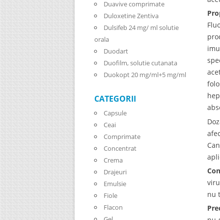
Duavive comprimate
Pro
Duloxetine Zentiva
Flu
Dulsifeb 24 mg/ ml solutie
pro
orala
imu
Duodart
spe
Duofilm, solutie cutanata
ace
Duokopt 20 mg/ml+5 mg/ml
fol
hep
CATEGORII
abs
Capsule
Doz
Ceai
afe
Comprimate
Can
Concentrat
apl
Crema
Con
Drajeuri
vir
Emulsie
nu 
Fiole
Flacon
Pre
Gel
nu 