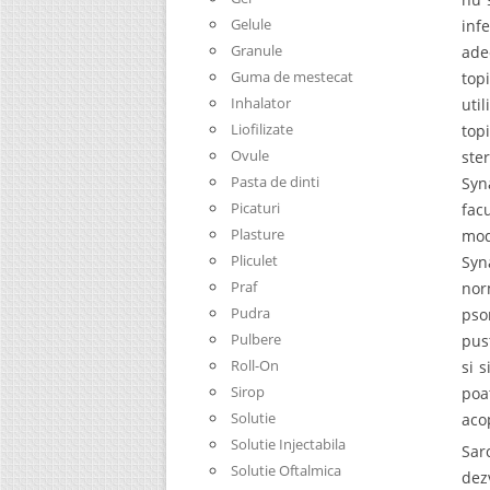
Gelule
inf
Granule
ade
Guma de mestecat
top
Inhalator
uti
Liofilizate
top
Ovule
ste
Pasta de dinti
Syn
Picaturi
fac
Plasture
mod
Pliculet
Syn
Praf
nor
Pudra
pso
Pulbere
pus
Roll-On
si 
Sirop
poa
Solutie
aco
Solutie Injectabila
Sar
Solutie Oftalmica
dez