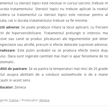
tamentul cu steroizi topici este necesar in cursul sarcinii, trebuie m
durata tratamentului. Steroizii topici nu trebuie aplicati la nivel
sidera ca tratamentul cu steroizi topici este necesar pentru al
icata, cat si durata tratamentului trebuie sa fie minime.
ctii adverse
: Se poate produce iritare la locul aplicarii, cu frecven
ctii de hipersensibilizare. Tratamentul prelungit si intensiv, 
uzive sau cand se produc plicaturari ale tegumentelor pot deter
angiectazie sau atrofie, precum si efecte datorate supresiei adrenocor
radozare
: Este putin probabil sa se produca efecte toxice dupa
ului. Daca sunt ingerate cantitati mai mari si apar fenomene de tox
ptomatic.
ditii de pastrare
: Se va pastra la temperaturi mai mici de 25 grade
ctul asupra abilitatii de a conduce autovehicole si de a ma
cautii in acest sens.
ducator:
Zeneca
gorie:
Crema
| Producator:
Zeneca