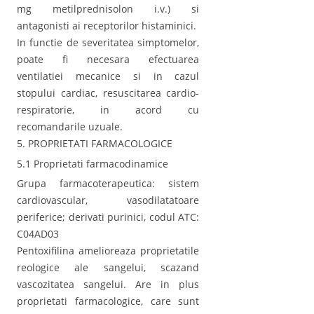
mg metilprednisolon i.v.) si
antagonisti ai receptorilor histaminici.
In functie de severitatea simptomelor,
poate fi necesara efectuarea
ventilatiei mecanice si in cazul
stopului cardiac, resuscitarea cardio-
respiratorie, in acord cu
recomandarile uzuale.
5. PROPRIETATI FARMACOLOGICE
5.1 Proprietati farmacodinamice
Grupa farmacoterapeutica: sistem
cardiovascular, vasodilatatoare
periferice; derivati purinici, codul ATC:
C04AD03
Pentoxifilina amelioreaza proprietatile
reologice ale sangelui, scazand
vascozitatea sangelui. Are in plus
proprietati farmacologice, care sunt