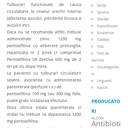
Tulburari functionale de cauza
Spray
circulatorie la nivelul urechii interne
Spuma
(afectarea auzului, pierderea brusca a
Sterilet
auzului etc).
Supozitoare
Daca nu se recomanda altfel, trebuie
Suspensie
administrate zilnic 1200 mg
Tablete
pentoxifilina cu eliberare prelungita,
Test
repartizata in 2 prize (1 comprimat
Test de
Pentoxifilina SR Zentiva 600 mg de 2
Sarcina
ori pe zi), dupa mese.
Uncategorize
La pacientii cu tulburari circulatorii
d
severe, asocierea cu administrarea
Unguent
parenterala (perfuzie i.v.) de
Vaccin
pentoxifilina 100 mg sau 300 mg, fiole,
poate grabi instalarea efectului.
PRODUCATO
Doza zilnica totala (parenterala si
RI
orala) nu trebuie sa depaseasca 1200
ALCON
mg pentoxifilina.
Antibioti