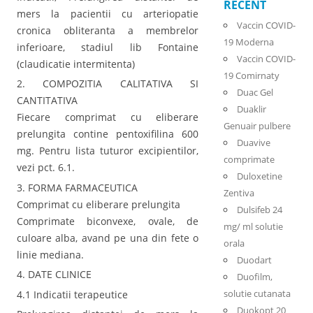
RECENT
mers la pacientii cu arteriopatie
Vaccin COVID-
cronica obliteranta a membrelor
19 Moderna
inferioare, stadiul lib Fontaine
Vaccin COVID-
(claudicatie intermitenta)
19 Comirnaty
2. COMPOZITIA CALITATIVA SI
Duac Gel
CANTITATIVA
Duaklir
Fiecare comprimat cu eliberare
Genuair pulbere
prelungita contine pentoxifilina 600
Duavive
mg. Pentru lista tuturor excipientilor,
comprimate
vezi pct. 6.1.
Duloxetine
3. FORMA FARMACEUTICA
Zentiva
Comprimat cu eliberare prelungita
Dulsifeb 24
Comprimate biconvexe, ovale, de
mg/ ml solutie
culoare alba, avand pe una din fete o
orala
linie mediana.
Duodart
4. DATE CLINICE
Duofilm,
solutie cutanata
4.1 Indicatii terapeutice
Duokopt 20