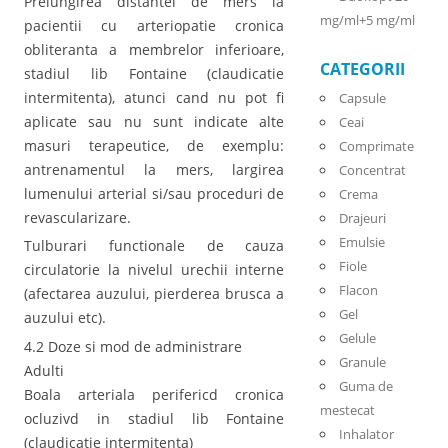
Prelungirea distantei de mers la
mg/ml+5 mg/ml
pacientii cu arteriopatie cronica
obliteranta a membrelor inferioare,
CATEGORII
stadiul lib Fontaine (claudicatie
intermitenta), atunci cand nu pot fi
Capsule
aplicate sau nu sunt indicate alte
Ceai
masuri terapeutice, de exemplu:
Comprimate
antrenamentul la mers, largirea
Concentrat
lumenului arterial si/sau proceduri de
Crema
revascularizare.
Drajeuri
Emulsie
Tulburari functionale de cauza
Fiole
circulatorie la nivelul urechii interne
Flacon
(afectarea auzului, pierderea brusca a
Gel
auzului etc).
Gelule
4.2 Doze si mod de administrare
Granule
Adulti
Guma de
Boala arteriala perifericd cronica
mestecat
ocluzivd in stadiul lib Fontaine
Inhalator
(claudicatie intermitenta)