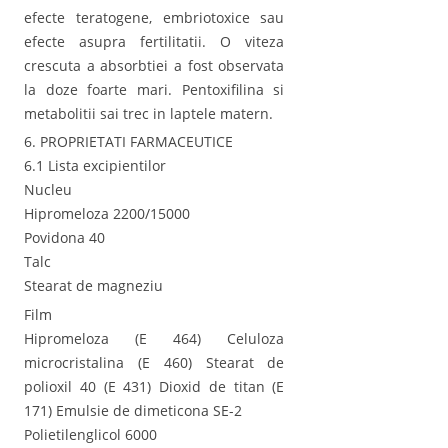
efecte teratogene, embriotoxice sau
efecte asupra fertilitatii. O viteza
crescuta a absorbtiei a fost observata
la doze foarte mari. Pentoxifilina si
metabolitii sai trec in laptele matern.
6. PROPRIETATI FARMACEUTICE
6.1 Lista excipientilor
Nucleu
Hipromeloza 2200/15000
Povidona 40
Talc
Stearat de magneziu
Film
Hipromeloza (E 464) Celuloza
microcristalina (E 460) Stearat de
polioxil 40 (E 431) Dioxid de titan (E
171) Emulsie de dimeticona SE-2
Polietilenglicol 6000