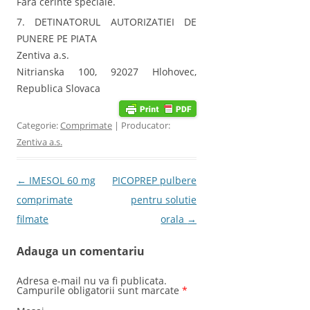
Fara cerinte speciale.
7. DETINATORUL AUTORIZATIEI DE
PUNERE PE PIATA
Zentiva a.s.
Nitrianska 100, 92027 Hlohovec,
Republica Slovaca
Categorie:
Comprimate
| Producator:
Zentiva a.s.
Post navigation
←
IMESOL 60 mg
PICOPREP pulbere
comprimate
pentru solutie
filmate
orala
→
Adauga un comentariu
Adresa e-mail nu va fi publicata.
Campurile obligatorii sunt marcate
*