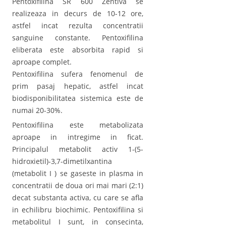
Pentoxifilina SR 600 Zentiva se
realizeaza in decurs de 10-12 ore,
astfel incat rezulta concentratii
sanguine constante. Pentoxifilina
eliberata este absorbita rapid si
aproape complet.
Pentoxifilina sufera fenomenul de
prim pasaj hepatic, astfel incat
biodisponibilitatea sistemica este de
numai 20-30%.
Pentoxifilina este metabolizata
aproape in intregime in ficat.
Principalul metabolit activ 1-(5-
hidroxietil)-3,7-dimetilxantina
(metabolit I ) se gaseste in plasma in
concentratii de doua ori mai mari (2:1)
decat substanta activa, cu care se afla
in echilibru biochimic. Pentoxifilina si
metabolitul I sunt, in consecinta,