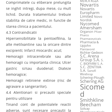
MERCK KGaA
Comprimatele cu eliberare prelungita
Novartis
se inghit intregi, dupa mese, cu mult
Novartis
Europharm
lichid. Durata tratamentului trebuie
Limited
Novo
Nordisk
stabilita de catre medic, in functie de
Nycomed
starea clinica a pacientului.
Amersham
Organon
Pfizer
4.3 Contraindicatii
Pharco
Hipersensibilitate la pentoxifilina, la
Pharmaceuticals
Pharmacia &
alte metilxantine sau la oricare dintre
Upjohn
Plantavorel
excipienti; Infarct miocardic acut;
Richter Gedeon
S.C. Arena
Hemoragii intracerebrale sau alte
Group S.A.
S.
hemoragii cu importanta clinica; Ulcer
C. BIOFARM S. A.
S.C. ZENTIVA
gastric si/sau duodenal; Diateze
S.A.
Sanofi
Winthrop
hemoragice;
Schering-Plough
Hemoragii retiniene extinse (risc de
Schering AG
Sicome
agravare a sangerarilor).
d
4.4 Atentionari si precautii speciale
pentru utilizare
Smithkline
Beecham
Tinand cont de potentialele reactii
Solvay
adverse, sunt necesare precautii la