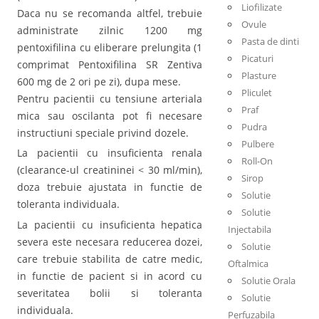
Liofilizate
Daca nu se recomanda altfel, trebuie
Ovule
administrate zilnic 1200 mg
Pasta de dinti
pentoxifilina cu eliberare prelungita (1
Picaturi
comprimat Pentoxifilina SR Zentiva
Plasture
600 mg de 2 ori pe zi), dupa mese.
Pliculet
Pentru pacientii cu tensiune arteriala
Praf
mica sau oscilanta pot fi necesare
Pudra
instructiuni speciale privind dozele.
Pulbere
La pacientii cu insuficienta renala
Roll-On
(clearance-ul creatininei < 30 ml/min),
Sirop
doza trebuie ajustata in functie de
Solutie
toleranta individuala.
Solutie
La pacientii cu insuficienta hepatica
Injectabila
severa este necesara reducerea dozei,
Solutie
care trebuie stabilita de catre medic,
Oftalmica
in functie de pacient si in acord cu
Solutie Orala
severitatea bolii si toleranta
Solutie
individuala.
Perfuzabila