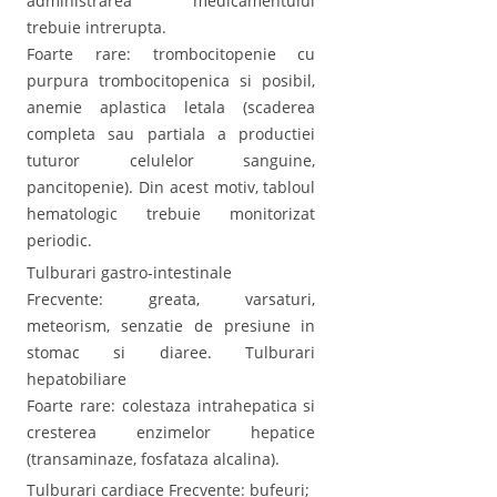
administrarea medicamentului
trebuie intrerupta.
Foarte rare: trombocitopenie cu
purpura trombocitopenica si posibil,
anemie aplastica letala (scaderea
completa sau partiala a productiei
tuturor celulelor sanguine,
pancitopenie). Din acest motiv, tabloul
hematologic trebuie monitorizat
periodic.
Tulburari gastro-intestinale
Frecvente: greata, varsaturi,
meteorism, senzatie de presiune in
stomac si diaree. Tulburari
hepatobiliare
Foarte rare: colestaza intrahepatica si
cresterea enzimelor hepatice
(transaminaze, fosfataza alcalina).
Tulburari cardiace Frecvente: bufeuri;