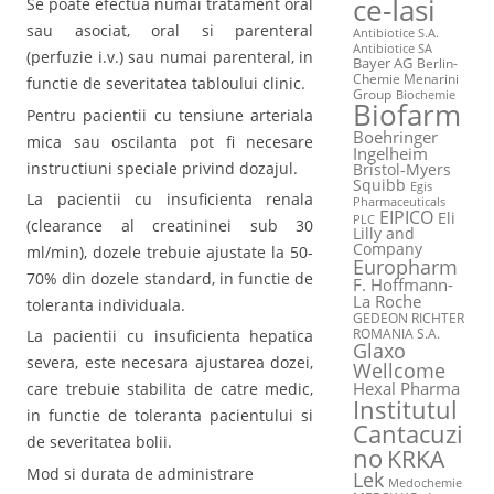
ce-Iasi
Se poate efectua numai tratament oral
sau asociat, oral si parenteral
Antibiotice S.A.
Antibiotice SA
(perfuzie i.v.) sau numai parenteral, in
Bayer AG
Berlin-
Chemie Menarini
functie de severitatea tabloului clinic.
Group
Biochemie
Biofarm
Pentru pacientii cu tensiune arteriala
Boehringer
mica sau oscilanta pot fi necesare
Ingelheim
instructiuni speciale privind dozajul.
Bristol-Myers
Squibb
Egis
La pacientii cu insuficienta renala
Pharmaceuticals
EIPICO
Eli
PLC
(clearance al creatininei sub 30
Lilly and
Company
ml/min), dozele trebuie ajustate la 50-
Europharm
70% din dozele standard, in functie de
F. Hoffmann-
La Roche
toleranta individuala.
GEDEON RICHTER
ROMANIA S.A.
La pacientii cu insuficienta hepatica
Glaxo
severa, este necesara ajustarea dozei,
Wellcome
Hexal Pharma
care trebuie stabilita de catre medic,
Institutul
in functie de toleranta pacientului si
Cantacuzi
de severitatea bolii.
no
KRKA
Mod si durata de administrare
Lek
Medochemie