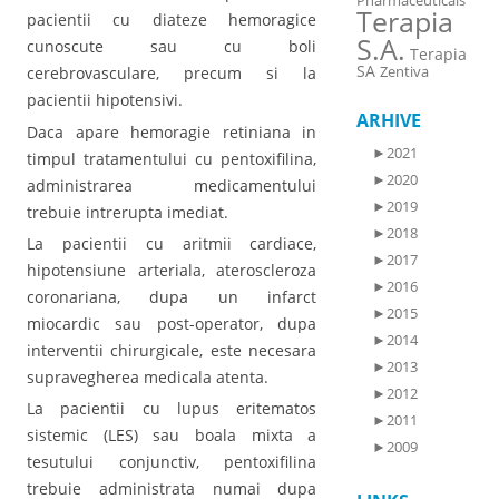
Pharmaceuticals
Terapia
pacientii cu diateze hemoragice
S.A.
cunoscute sau cu boli
Terapia
SA
Zentiva
cerebrovasculare, precum si la
pacientii hipotensivi.
ARHIVE
Daca apare hemoragie retiniana in
►
2021
timpul tratamentului cu pentoxifilina,
►
2020
administrarea medicamentului
►
2019
trebuie intrerupta imediat.
►
2018
La pacientii cu aritmii cardiace,
►
2017
hipotensiune arteriala, ateroscleroza
►
2016
coronariana, dupa un infarct
►
2015
miocardic sau post-operator, dupa
►
2014
interventii chirurgicale, este necesara
►
2013
supravegherea medicala atenta.
►
2012
La pacientii cu lupus eritematos
►
2011
sistemic (LES) sau boala mixta a
►
2009
tesutului conjunctiv, pentoxifilina
trebuie administrata numai dupa