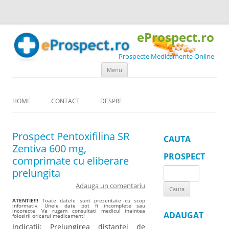
eProspect.ro
Prospecte Medicamente Online
Skip to content
Menu
HOME
CONTACT
DESPRE
Prospect Pentoxifilina SR
CAUTA
Zentiva 600 mg,
PROSPECT
comprimate cu eliberare
prelungita
Search
for:
Adauga un comentariu
ATENTIE!!!
Toate datele sunt prezentate cu scop
informativ. Unele date pot fi incomplete sau
incorecte. Va rugam consultati medicul inaintea
ADAUGAT
folosirii oricarui medicament!
Indicatii; Prelungirea distantei de