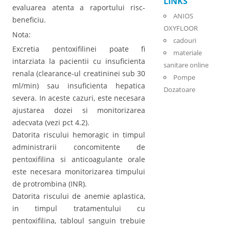
LINKS
evaluarea atenta a raportului risc-
ANIOS
beneficiu.
OXYFLOOR
Nota:
cadouri
Excretia pentoxifilinei poate fi
materiale
intarziata la pacientii cu insuficienta
sanitare online
renala (clearance-ul creatininei sub 30
Pompe
ml/min) sau insuficienta hepatica
Dozatoare
severa. In aceste cazuri, este necesara
ajustarea dozei si monitorizarea
adecvata (vezi pct 4.2).
Datorita riscului hemoragic in timpul
administrarii concomitente de
pentoxifilina si anticoagulante orale
este necesara monitorizarea timpului
de protrombina (INR).
Datorita riscului de anemie aplastica,
in timpul tratamentului cu
pentoxifilina, tabloul sanguin trebuie