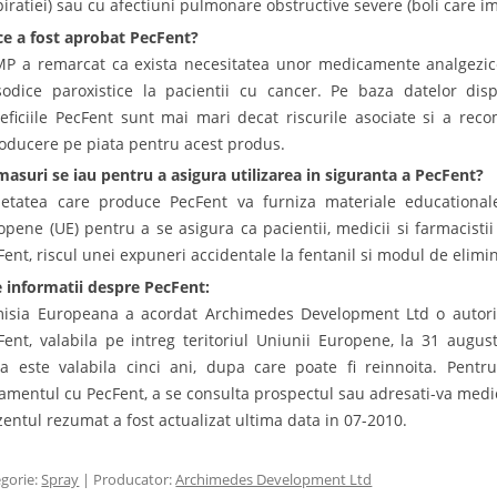
piratiei) sau cu afectiuni pulmonare obstructive severe (boli care i
ce a fost aprobat PecFent?
P a remarcat ca exista necesitat
ea unor medicamente analgezice
sodice paroxistice la pacientii cu cancer. Pe baza datelor disp
eficiile PecFent sunt mai mari decat riscurile asociate si a rec
roducere pe piata pentru acest produs.
masuri se iau pentru a asigura utilizarea in siguranta a PecFent?
ietatea care produce PecFent va furniza materiale educational
opene (UE) pentru a se asigura ca pacientii, medicii si farmacistii
Fent, riscul unei expuneri accidentale la fentanil si modul de elim
e informatii despre PecFent:
isia Europeana a acordat Archimedes Development Ltd o autoriz
Fent, valabila pe intreg teritoriul Uniunii Europene, la 31 augus
ta este valabila cinci ani, dupa care poate fi reinnoita. Pentr
tamentul cu PecFent, a se consulta prospectul sau adresati-va medi
zentul rezumat a fost actualizat ultima data in 07-2010.
gorie:
Spray
| Producator:
Archimedes Development Ltd