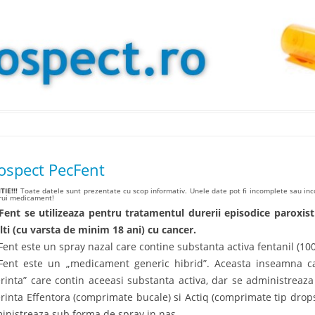
Skip to content
ospect PecFent
IE!!!
Toate datele sunt prezentate cu scop informativ. Unele date pot fi incomplete sau inco
arui medicament!
Fent se utilizeaza pentru tratamentul durerii episodice paroxist
lti (cu varsta de minim 18 ani) cu cancer.
Fent este un spray nazal care contine substanta activa fentanil (10
Fent este un „medicament generic hibrid”. Aceasta inseamna c
erinta” care contin aceeasi substanta activa, dar se administreaz
erinta Effentora (comprimate bucale) si Actiq (comprimate tip drops
inistreaza sub forma de spray in nas.