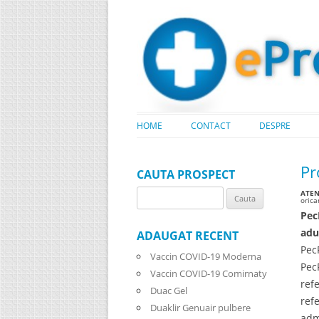
HOME
CONTACT
DESPRE
Pr
CAUTA PROSPECT
ATENT
Search
oric
for:
Pec
adu
ADAUGAT RECENT
Pec
Vaccin COVID-19 Moderna
Pec
Vaccin COVID-19 Comirnaty
ref
Duac Gel
ref
Duaklir Genuair pulbere
adm