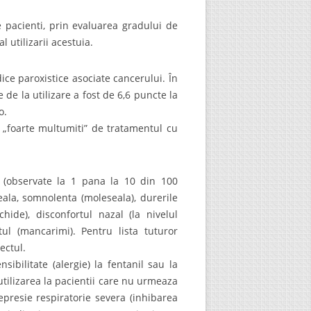
 pacienti, prin evaluarea gradului de
l utilizarii acestuia.
ice paroxistice asociate cancerului. În
de la utilizare a fost de 6,6 puncte la
o.
u „foarte multumiti” de tratamentul cu
 (observate la 1 pana la 10 din 100
eala, somnolenta (moleseala), durerile
chide), disconfortul nazal (la nivelul
itul (mancarimi). Pentru lista tuturor
ectul.
bilitate (alergie) la fentanil sau la
tilizarea la pacientii care nu urmeaza
epresie respiratorie severa (inhibarea