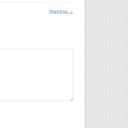
PegIntron
→