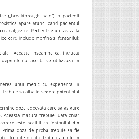
ice („breakthrough pain”) la pacienti
roxistica apare atunci cand pacientul
cu analgezice. PecFent se utilizeaza la
ce care include morfina si fentanilul)
ala”. Aceasta inseamna ca, intrucat
dependenta, acesta se utilizeaza in
egherea unui medic cu experienta in
 trebuie sa aiba in vedere potentialul
termine doza adecvata care sa asigure
e. Aceasta masura trebuie luata chiar
oarece este posibil ca fentanilul din
. Prima doza de proba trebuie sa fie
tul trebuie monitorizat cu atentie in