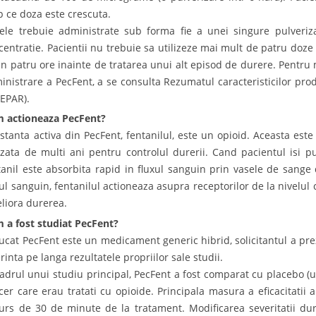
p ce doza este crescuta.
ele trebuie administrate sub forma fie a unei singure pulveriza
centratie. Pacientii nu trebuie sa utilizeze mai mult de patru doze 
in patru ore inainte de tratarea unui alt episod de durere. Pentru
inistrare a PecFent, a se consulta Rezumatul caracteristicilor pro
 EPAR).
 actioneaza PecFent?
stanta activa din PecFent, fentanilul, este un opioid. Aceasta est
lizata de multi ani pentru controlul durerii. Cand pacientul isi 
tanil este absorbita rapid in fluxul sanguin prin vasele de sange 
xul sanguin, fentanilul actioneaza asupra receptorilor de la nivelul 
liora durerea.
 a fost studiat PecFent?
rucat PecFent este un medicament generic hibrid, solicitantul a p
rinta pe langa rezultatele propriilor sale studii.
cadrul unui studiu principal, PecFent a fost comparat cu placebo (u
cer care erau tratati cu opioide. Principala masura a eficacitatii a 
urs de 30 de minute de la tratament. Modificarea severitatii dur