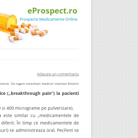
eProspect.ro
Prospecte Medicamente Online
Adauga un comentariu
recte. Va rugam consultati medicul inaintea folosirii
ice („breakthrough pain”) la pacienti
0 si 400 micrograme pe pulverizare).
a este similar cu „medicamentele de
a diferit. În timp ce medicamentele de
uri) se administreaza oral, PecFent se