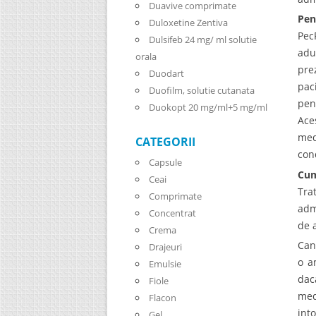
Duavive comprimate
Pen
Duloxetine Zentiva
Pec
Dulsifeb 24 mg/ ml solutie
adu
orala
pre
Duodart
pac
Duofilm, solutie cutanata
pen
Duokopt 20 mg/ml+5 mg/ml
Ace
med
CATEGORII
con
Capsule
Cum
Ceai
Tra
Comprimate
adm
Concentrat
de 
Crema
Can
Drajeuri
o a
Emulsie
dac
Fiole
med
Flacon
int
Gel