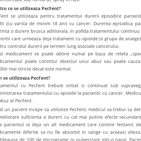
tru ce se utilizeaza PecFent?
Fent se utilizeaza pentru tratamentul durerii episodice paroxist
lti (cu varsta de minim 18 ani) cu cancer. Durerea episodica pa
zinta o durere brusca aditionala, in pofida tratamentului continuu 
ientii care urmeaza deja tratament cu opioide (o grupa de analgezi
tru controlul durerii pe termen lung asociate cancerului.
st medicament se poate obtine numai pe baza de reteta „speci
icamentul poate constitui obiectul unui abuz sau poate cauza 
ditii mai stricte decat este normal.
 se utilizeaza PecFent?
tamentul cu PecFent trebuie initiat si continuat sub suprav
inistrarea tratamentului cu opioide la pacientii cu cancer. Medicul
abuz al PecFent.
d un pacient incepe sa utilizeze PecFent, medicul va trebui sa de
meliorare suficienta a durerii cu cat mai putine efecte secundar
a pacientul ia deja un alt medicament care contine fentanil, de
icamente diferite sa nu fie absorbit in sange cu aceeasi viteza
otdeauna de 100 de micrograme (o pulverizare intr-o nara). Pacien