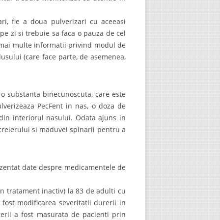
ri, fie a doua pulverizari cu aceeasi
pe zi si trebuie sa faca o pauza de cel
 mai multe informatii privind modul de
dusului (care face parte, de asemenea,
e o substanta binecunoscuta, care este
pulverizeaza PecFent in nas, o doza de
din interiorul nasului. Odata ajuns in
creierului si maduvei spinarii pentru a
rezentat date despre medicamentele de
n tratament inactiv) la 83 de adulti cu
fost modificarea severitatii durerii in
erii a fost masurata de pacienti prin