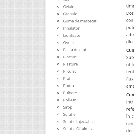
tim
Gelule
Doz
Granule
con
Guma de mestecat
put
Inhalator
adm
Liofilizate
din
Ovule
Pasta de dinti
Cum
Picaturi
Sub
Plasture
uti
Pliculet
fen
Praf
flu
Pudra
ame
Pulbere
Cum
Roll-On
Înt
Sirop
refe
Solutie
În 
Solutie Injectabila
can
Solutie Oftalmica
dec