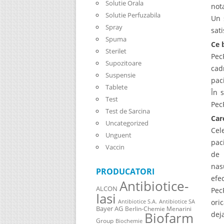
Solutie Orala
not
Solutie Perfuzabila
Un 
Spray
sati
Spuma
Ce 
Sterilet
Pec
Supozitoare
cad
Suspensie
paci
Tablete
În 
Test
Pec
Test de Sarcina
Car
Uncategorized
Cel
Unguent
pac
Vaccin
de 
nas
PRODUCATORI
efe
Antibiotice-
ALCON
Pec
Iasi
ori
Antibiotice S.A.
Antibiotice SA
Bayer AG
Berlin-Chemie Menarini
Biofarm
dej
Group
Biochemie