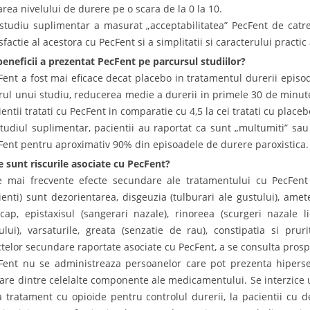
area nivelului de durere pe o scara de la 0 la 10.
studiu suplimentar a masurat „acceptabilitatea” PecFent de catre
sfactie al acestora cu PecFent si a simplitatii si caracterului practic a
beneficii a prezentat PecFent pe parcursul studiilor?
Fent a fost mai eficace decat placebo in tratamentul durerii episod
rul unui studiu, reducerea medie a durerii in primele 30 de minute 
entii tratati cu PecFent in comparatie cu 4,5 la cei tratati cu placeb
studiul suplimentar, pacientii au raportat ca sunt „multumiti” sa
Fent pentru aproximativ 90% din episoadele de durere paroxistica.
e sunt riscurile asociate cu PecFent?
e mai frecvente efecte secundare ale tratamentului cu PecFent
ienti) sunt dezorientarea, disgeuzia (tulburari ale gustului), amet
cap, epistaxisul (sangerari nazale), rinoreea (scurgeri nazale li
ului), varsaturile, greata (senzatie de rau), constipatia si prur
ctelor secundare raportate asociate cu PecFent, a se consulta prosp
Fent nu se administreaza persoanelor care pot prezenta hipersensi
care dintre celelalte componente ale medicamentului. Se interzice u
a tratament cu opioide pentru controlul durerii, la pacientii cu d