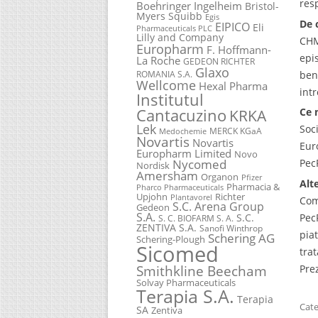
res
Boehringer Ingelheim
Bristol-
Myers Squibb
Egis
De 
EIPICO
Eli
Pharmaceuticals PLC
Lilly and Company
CHM
Europharm
F. Hoffmann-
epi
La Roche
GEDEON RICHTER
Glaxo
ben
ROMANIA S.A.
Wellcome
Hexal Pharma
int
Institutul
Cantacuzino
KRKA
Ce 
Lek
Soc
MERCK KGaA
Medochemie
Novartis
Novartis
Eur
Europharm Limited
Novo
Nycomed
Pec
Nordisk
Amersham
Organon
Pfizer
Alt
Pharmacia &
Pharco Pharmaceuticals
Upjohn
Richter
Plantavorel
Com
S.C. Arena Group
Gedeon
S.A.
Pec
S.C.
S. C. BIOFARM S. A.
ZENTIVA S.A.
Sanofi Winthrop
pia
Schering AG
Schering-Plough
Sicomed
tra
Pre
Smithkline Beecham
Solvay Pharmaceuticals
Terapia S.A.
Terapia
Cate
SA
Zentiva