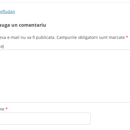
t navigation
efludan
auga un comentariu
esa e-mail nu va fi publicata. Campurile obligatorii sunt marcate
*
aj
me
*