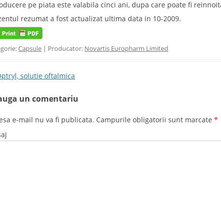
roducere pe piata este valabila cinci ani, dupa care poate fi reinnoit
zentul rezumat a fost actualizat ultima data in 10-2009.
gorie:
Capsule
| Producator:
Novartis Europharm Limited
t navigation
ptryl, solutie oftalmica
auga un comentariu
esa e-mail nu va fi publicata. Campurile obligatorii sunt marcate
*
aj