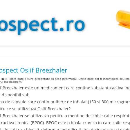
Skip to content
ospect Oslif Breezhaler
IE!!!
Toate datele sunt prezentate cu scop informativ. Unele date pot fi incomplete sau inco
arui medicament!
if Breezhaler este un medicament care contine substanta activa ind
e disponibil sub
ma de capsule care contin pulbere de inhalat (150 si 300 microgram
tru ce se utilizeaza Oslif Breezhaler?
if Breezhaler se utilizeaza pentru a mentine deschise caile respirat
tructiva cronica (BPOC). BPOC este o boala cronica in care caile resp
t afectati sau blocati, determinand dificultatea de inspirare si expir