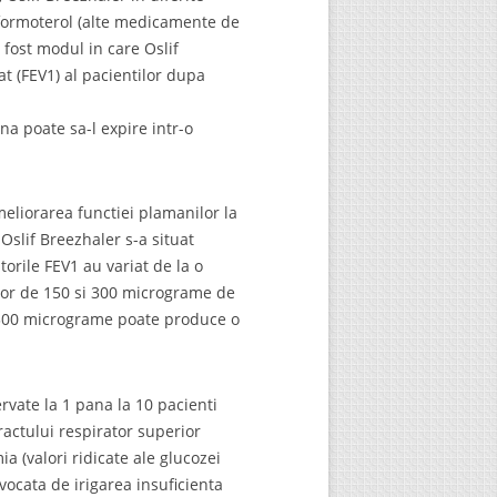
 formoterol (alte medicamente de
a fost modul in care Oslif
t (FEV1) al pacientilor dupa
a poate sa-l expire intr-o
meliorarea functiei plamanilor la
Oslif Breezhaler s-a situat
torile FEV1 au variat de la o
elor de 150 si 300 micrograme de
e 300 micrograme poate produce o
rvate la 1 pana la 10 pacienti
tractului respirator superior
ia (valori ridicate ale glucozei
vocata de irigarea insuficienta