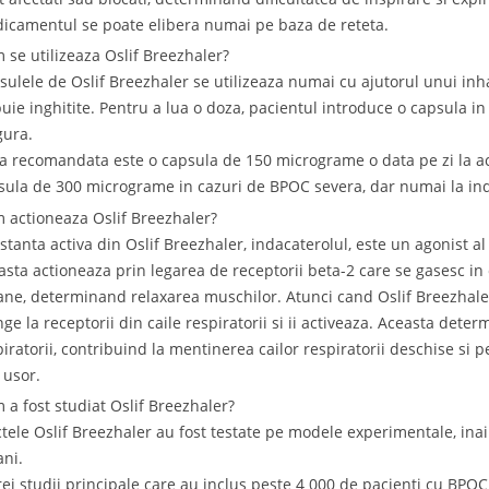
icamentul se poate elibera numai pe baza de reteta.
 se utilizeaza Oslif Breezhaler?
sulele de Oslif Breezhaler se utilizeaza numai cu ajutorul unui inha
buie inghitite. Pentru a lua o doza, pacientul introduce o capsula i
gura.
a recomandata este o capsula de 150 micrograme o data pe zi la ac
sula de 300 micrograme in cazuri de BPOC severa, dar numai la ind
 actioneaza Oslif Breezhaler?
stanta activa din Oslif Breezhaler, indacaterolul, este un agonist al
asta actioneaza prin legarea de receptorii beta-2 care se gasesc in
ane, determinand relaxarea muschilor. Atunci cand Oslif Breezhaler
nge la receptorii din caile respiratorii si ii activeaza. Aceasta dete
piratorii, contribuind la mentinerea cailor respiratorii deschise si 
 usor.
 a fost studiat Oslif Breezhaler?
ctele Oslif Breezhaler au fost testate pe modele experimentale, inain
ni.
trei studii principale care au inclus peste 4 000 de pacienti cu BPOC,