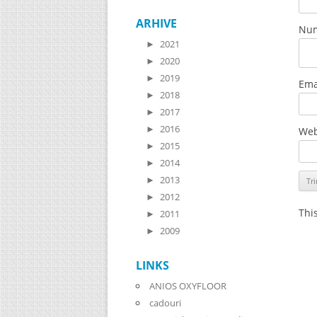
ARHIVE
Nu
►
2021
►
2020
►
2019
Ema
►
2018
►
2017
►
2016
Web
►
2015
►
2014
►
2013
►
2012
Thi
►
2011
►
2009
LINKS
ANIOS OXYFLOOR
cadouri