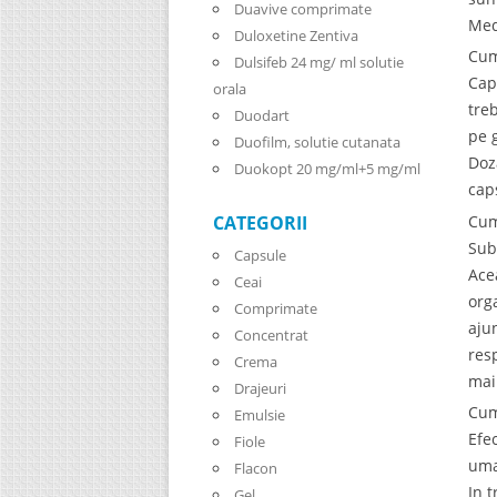
Duavive comprimate
Med
Duloxetine Zentiva
Cum
Dulsifeb 24 mg/ ml solutie
Cap
orala
tre
Duodart
pe 
Duofilm, solutie cutanata
Doz
Duokopt 20 mg/ml+5 mg/ml
cap
Cum
CATEGORII
Sub
Capsule
Ace
Ceai
org
Comprimate
aju
Concentrat
res
Crema
mai
Drajeuri
Cum
Emulsie
Efe
Fiole
uma
Flacon
In 
Gel