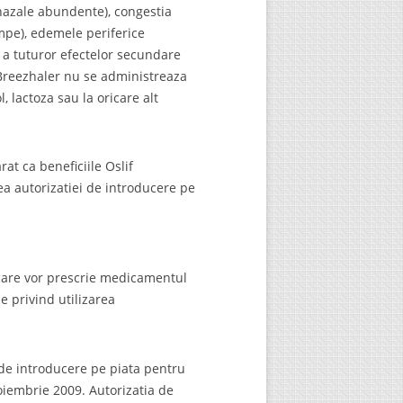
i nazale abundente), congestia
ampe), edemele periferice
ta a tuturor efectelor secundare
f Breezhaler nu se administreaza
, lactoza sau la oricare alt
 ca beneficiile Oslif
ea autorizatiei de introducere pe
 care vor prescrie medicamentul
e privind utilizarea
de introducere pe piata pentru
noiembrie 2009. Autorizatia de