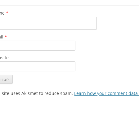
me
*
il
*
site
s site uses Akismet to reduce spam.
Learn how your comment data 