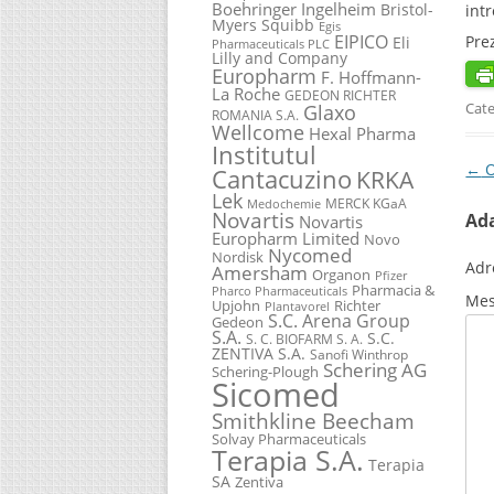
Boehringer Ingelheim
Bristol-
int
Myers Squibb
Egis
EIPICO
Pre
Eli
Pharmaceuticals PLC
Lilly and Company
Europharm
F. Hoffmann-
La Roche
GEDEON RICHTER
Cate
Glaxo
ROMANIA S.A.
Wellcome
Hexal Pharma
Institutul
Pos
←
O
Cantacuzino
KRKA
Lek
MERCK KGaA
Medochemie
Novartis
Ad
Novartis
Europharm Limited
Novo
Nycomed
Nordisk
Adr
Amersham
Organon
Pfizer
Pharmacia &
Pharco Pharmaceuticals
Mes
Upjohn
Richter
Plantavorel
S.C. Arena Group
Gedeon
S.A.
S.C.
S. C. BIOFARM S. A.
ZENTIVA S.A.
Sanofi Winthrop
Schering AG
Schering-Plough
Sicomed
Smithkline Beecham
Solvay Pharmaceuticals
Terapia S.A.
Terapia
SA
Zentiva