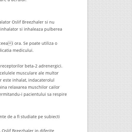
lator Oslif Breezhaler si nu
n inhalator si inhaleaza pulberea
eeai ora. Se poate utiliza o
icatia medicului.
 receptorilor beta-2 adrenergici.
 celulele musculare ale multor
 este inhalat, indacaterolul
rmina relaxarea muschilor cailor
permitandu-i pacientului sa respire
te de a fi studiate pe subiecti
 Oslif Breezhaler in diferite