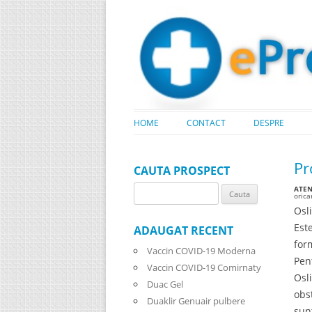
HOME
CONTACT
DESPRE
Pr
CAUTA PROSPECT
ATENT
Search
oric
for:
Osl
Est
ADAUGAT RECENT
for
Vaccin COVID-19 Moderna
Pen
Vaccin COVID-19 Comirnaty
Osl
Duac Gel
obs
Duaklir Genuair pulbere
sun