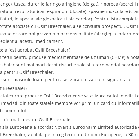
sange), tusea, durerile faringolaringiene (de gat), rinoreea (secreti
ratului respirator (cai respiratorii blocate), spasme musculare (cr
flaturi, in special ale gleznelor si picioarelor). Pentru lista comple
ortate asociate cu Oslif Breezhaler, a se consulta prospectul. Osli
soanelor care pot prezenta hipersensibilitate (alergie) la indacaterol
redient al acestui medicament.
ce a fost aprobat Oslif Breezhaler?
itetul pentru produse medicamentoase de uz uman (CHMP) a hotarat
ezhaler sunt mai mari decat riscurile sale si a recomandat acordar
ta pentru Oslif Breezhaler.
e sunt masurile luate pentru a asigura utilizarea in siguranta a
if Breezhaler?
ietatea care produce Oslif Breezhaler se va asigura ca toti medicii
farmacistii din toate statele membre vor primi un card cu informatiil
icamentului.
e informatii despre Oslif Breezhaler:
isia Europeana a acordat Novartis Europharm Limited autorizatia 
if Breezhaler, valabila pe intreg teritoriul Uniunii Europene, la 30 