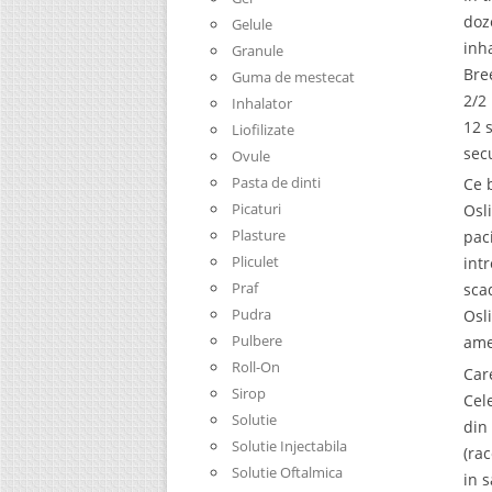
doz
Gelule
inh
Granule
Bre
Guma de mestecat
2/2
Inhalator
12 
Liofilizate
sec
Ovule
Pasta de dinti
Ce 
Picaturi
Osl
Plasture
pac
Pliculet
int
Praf
sca
Pudra
Osl
Pulbere
ame
Roll-On
Car
Sirop
Cel
Solutie
din 
Solutie Injectabila
(rac
Solutie Oftalmica
in 