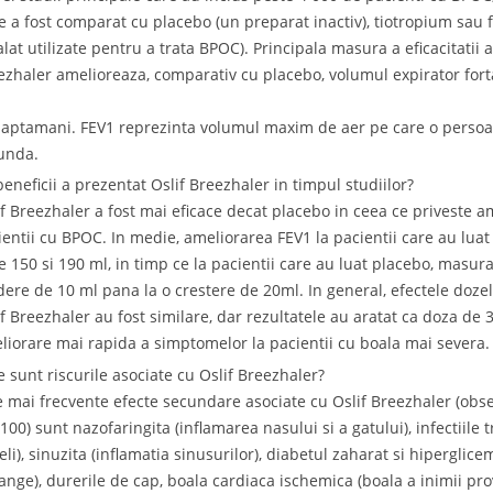
e a fost comparat cu placebo (un preparat inactiv), tiotropium sau
alat utilizate pentru a trata BPOC). Principala masura a eficacitatii 
ezhaler amelioreaza, comparativ cu placebo, volumul expirator forta
saptamani. FEV1 reprezinta volumul maxim de aer pe care o persoan
unda.
beneficii a prezentat Oslif Breezhaler in timpul studiilor?
if Breezhaler a fost mai eficace decat placebo in ceea ce priveste a
ientii cu BPOC. In medie, ameliorarea FEV1 la pacientii care au luat 
re 150 si 190 ml, in timp ce la pacientii care au luat placebo, masura
dere de 10 ml pana la o crestere de 20ml. In general, efectele doz
if Breezhaler au fost similare, dar rezultatele au aratat ca doza d
liorare mai rapida a simptomelor la pacientii cu boala mai severa.
e sunt riscurile asociate cu Oslif Breezhaler?
e mai frecvente efecte secundare asociate cu Oslif Breezhaler (obse
100) sunt nazofaringita (inflamarea nasului si a gatului), infectiile 
eli), sinuzita (inflamatia sinusurilor), diabetul zaharat si hiperglicem
sange), durerile de cap, boala cardiaca ischemica (boala a inimii pro