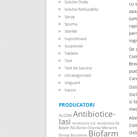
Solutie Orala
cu 
Solutie Perfuzabila
apa
Spray
(um
Spuma
rap
Sterilet
per
Supozitoare
ing
Suspensie
De 
Tablete
Com
Test
Bre
Test de Sarcina
pia
Uncategorized
Car
Unguent
Osl
Vaccin
Soc
si 
PRODUCATORI
med
Antibiotice-
ALCON
Alt
Iasi
Antibiotice S.A.
Antibiotice SA
Com
Bayer AG
Berlin-Chemie Menarini
Biofarm
Osl
Group
Biochemie