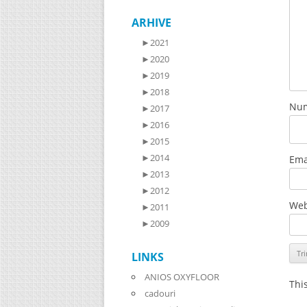
ARHIVE
►
2021
►
2020
►
2019
►
2018
Nu
►
2017
►
2016
►
2015
►
2014
Ema
►
2013
►
2012
Web
►
2011
►
2009
LINKS
ANIOS OXYFLOOR
Thi
cadouri