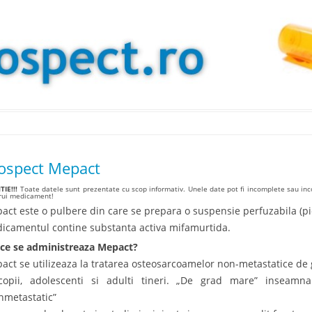
Skip to content
ospect Mepact
IE!!!
Toate datele sunt prezentate cu scop informativ. Unele date pot fi incomplete sau inco
arui medicament!
act este o pulbere din care se prepara o suspensie perfuzabila (pi
icamentul contine substanta activa mifamurtida.
ce se administreaza Mepact?
act se utilizeaza la tratarea osteosarcoamelor non-metastatice de 
copii, adolescenti si adulti tineri. „De grad mare” inseamn
nmetastatic”