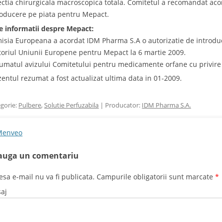
ectia chirurgicala macroscopica totala. Comitetul a recomandat aco
roducere pe piata pentru Mepact.
e informatii despre Mepact:
isia Europeana a acordat IDM Pharma S.A o autorizatie de introduc
itoriul Uniunii Europene pentru Mepact la 6 martie 2009.
umatul avizului Comitetului pentru medicamente orfane cu privire la
zentul rezumat a fost actualizat ultima data in 01-2009.
gorie:
Pulbere
,
Solutie Perfuzabila
| Producator:
IDM Pharma S.A.
t navigation
enveo
auga un comentariu
esa e-mail nu va fi publicata. Campurile obligatorii sunt marcate
*
aj