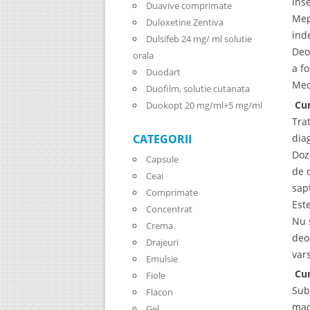
ins
Duavive comprimate
Mep
Duloxetine Zentiva
ind
Dulsifeb 24 mg/ ml solutie
Deo
orala
a f
Duodart
Med
Duofilm, solutie cutanata
Cum
Duokopt 20 mg/ml+5 mg/ml
Tra
dia
CATEGORII
Doz
Capsule
de 
Ceai
sap
Comprimate
Est
Concentrat
Nu 
Crema
deo
Drajeuri
var
Emulsie
Cum
Fiole
Sub
Flacon
mac
Gel