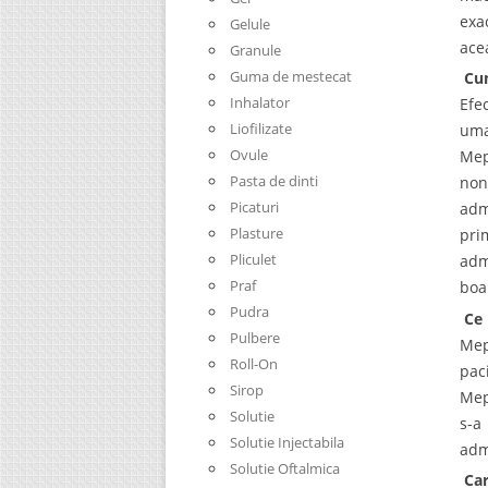
exa
Gelule
ace
Granule
Guma de mestecat
Cum
Inhalator
Efe
Liofilizate
uma
Ovule
Mep
Pasta de dinti
non
Picaturi
adm
Plasture
pri
Pliculet
adm
Praf
boa
Pudra
Ce 
Pulbere
Mep
Roll-On
pac
Sirop
Mep
Solutie
s-a
Solutie Injectabila
adm
Solutie Oftalmica
Car