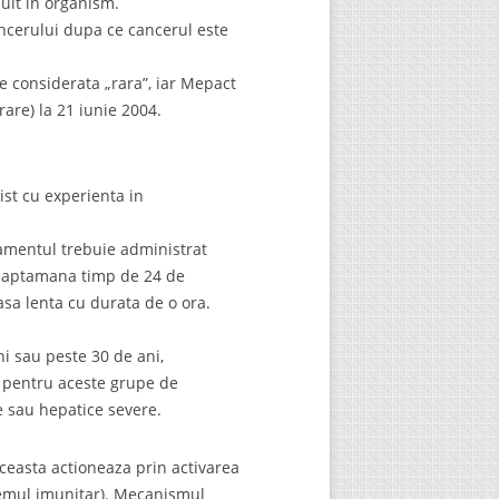
mult in organism.
cerului dupa ce cancerul este
 considerata „rara”, iar Mepact
are) la 21 iunie 2004.
st cu experienta in
amentul trebuie administrat
 saptamana timp de 24 de
sa lenta cu durata de o ora.
i sau peste 30 de ani,
e pentru aceste grupe de
e sau hepatice severe.
easta actioneaza prin activarea
stemul imunitar). Mecanismul