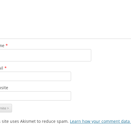
me
*
il
*
site
s site uses Akismet to reduce spam.
Learn how your comment data 