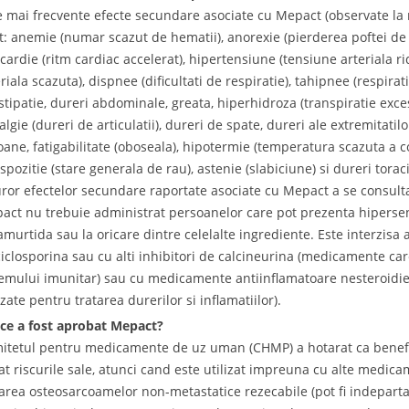
e mai frecvente efecte secundare asociate cu Mepact (observate la 
t: anemie (numar scazut de hematii), anorexie (pierderea poftei de 
icardie (ritm cardiac accelerat), hipertensiune (tensiune arteriala r
riala scazuta), dispnee (dificultati de respiratie), tahipnee (respirati
stipatie, dureri abdominale, greata, hiperhidroza (transpiratie exces
algie (dureri de articulatii), dureri de spate, dureri ale extremitatilor
soane, fatigabilitate (oboseala), hipotermie (temperatura scazuta a c
ispozitie (stare generala de rau), astenie (slabiciune) si dureri tora
uror efectelor secundare raportate asociate cu Mepact a se consult
act nu trebuie administrat persoanelor care pot prezenta hipersensi
amurtida sau la oricare dintre celelalte ingrediente. Este interzis
ciclosporina sau cu alti inhibitori de calcineurina (medicamente car
temului imunitar) sau cu medicamente antiinflamatoare nesteroidie
izate pentru tratarea durerilor si inflamatiilor).
ce a fost aprobat Mepact?
itetul pentru medicamente de uz uman (CHMP) a hotarat ca benefi
at riscurile sale, atunci cand este utilizat impreuna cu alte medic
tarea osteosarcoamelor non-metastatice rezecabile (pot fi indepart