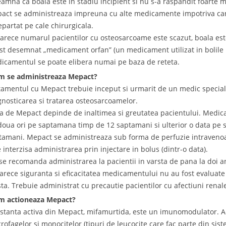
eamna ca boala este in stadiu incipient si nu s-a raspandit foarte 
act se administreaza impreuna cu alte medicamente impotriva can
epartat pe cale chirurgicala.
arece numarul pacientilor cu osteosarcoame este scazut, boala este
ost desemnat „medicament orfan” (un medicament utilizat in bolile r
icamentul se poate elibera numai pe baza de reteta.
 se administreaza Mepact?
tamentul cu Mepact trebuie inceput si urmarit de un medic speciali
gnosticarea si tratarea osteosarcoamelor.
a de Mepact depinde de inaltimea si greutatea pacientului. Medic
doua ori pe saptamana timp de 12 saptamani si ulterior o data pe
tamani. Mepact se administreaza sub forma de perfuzie intravenoa
e interzisa administrarea prin injectare in bolus (dintr-o data).
se recomanda administrarea la pacientii in varsta de pana la doi an
arece siguranta si eficacitatea medicamentului nu au fost evaluat
sta. Trebuie administrat cu precautie pacientilor cu afectiuni renal
 actioneaza Mepact?
stanta activa din Mepact, mifamurtida, este un imunomodulator. Ac
rofagelor si monocitelor (tipuri de leucocite care fac parte din si