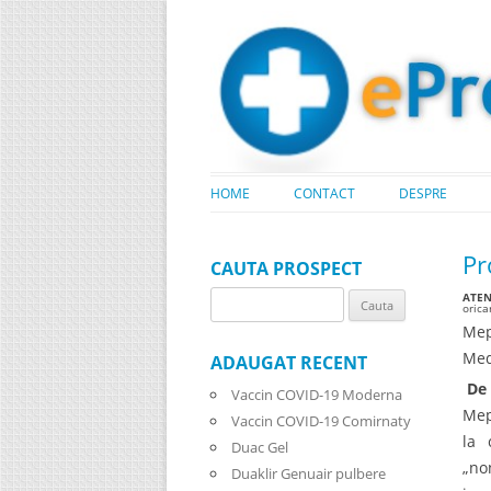
HOME
CONTACT
DESPRE
Pr
CAUTA PROSPECT
ATENT
Search
oric
for:
Mep
Med
ADAUGAT RECENT
De 
Vaccin COVID-19 Moderna
Mep
Vaccin COVID-19 Comirnaty
la 
Duac Gel
„no
Duaklir Genuair pulbere