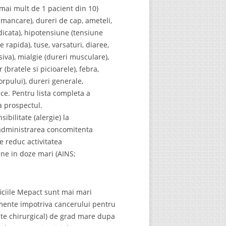
mai mult de 1 pacient din 10)
mancare), dureri de cap, ameteli,
idicata), hipotensiune (tensiune
e rapida), tuse, varsaturi, diaree,
iva), mialgie (dureri musculare),
 (bratele si picioarele), febra,
orpului), dureri generale,
cice. Pentru lista completa a
a prospectul.
bilitate (alergie) la
a administrarea concomitenta
e reduc activitatea
ne in doze mari (AINS;
ciile Mepact sunt mai mari
amente impotriva cancerului pentru
ate chirurgical) de grad mare dupa