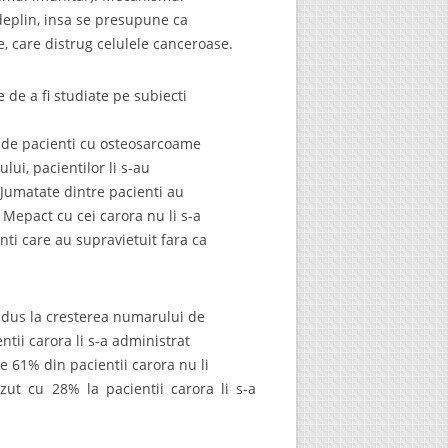
deplin, insa se presupune ca
, care distrug celulele canceroase.
 de a fi studiate pe subiecti
8 de pacienti cu osteosarcoame
ui, pacientilor li s-au
Jumatate dintre pacienti au
 Mepact cu cei carora nu li s-a
enti care au supravietuit fara ca
 dus la cresterea numarului de
ntii carora li s-a administrat
e 61% din pacientii carora nu li
ut cu 28% la pacientii carora li s-a