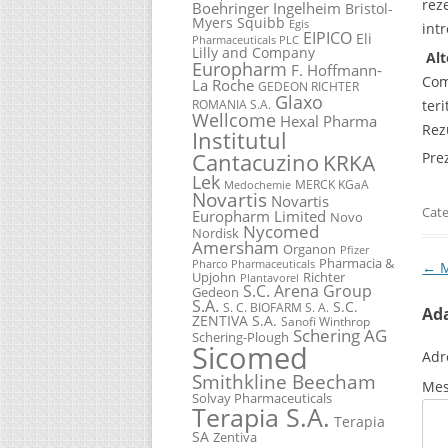
rez
Boehringer Ingelheim
Bristol-
Myers Squibb
Egis
int
EIPICO
Eli
Pharmaceuticals PLC
Lilly and Company
Alt
Europharm
F. Hoffmann-
Com
La Roche
GEDEON RICHTER
Glaxo
ter
ROMANIA S.A.
Wellcome
Hexal Pharma
Rez
Institutul
Cantacuzino
KRKA
Pre
Lek
MERCK KGaA
Medochemie
Novartis
Novartis
Cate
Europharm Limited
Novo
Nycomed
Nordisk
Amersham
Organon
Pfizer
Pharmacia &
Pharco Pharmaceuticals
Pos
←
M
Upjohn
Richter
Plantavorel
S.C. Arena Group
Gedeon
S.A.
S.C.
S. C. BIOFARM S. A.
Ad
ZENTIVA S.A.
Sanofi Winthrop
Schering AG
Schering-Plough
Sicomed
Adr
Smithkline Beecham
Mes
Solvay Pharmaceuticals
Terapia S.A.
Terapia
SA
Zentiva