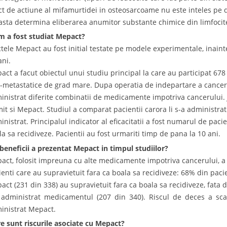
ct de actiune al mifamurtidei in osteosarcoame nu este inteles pe 
asta determina eliberarea anumitor substante chimice din limfocite
 a fost studiat Mepact?
ctele Mepact au fost initial testate pe modele experimentale, inainte
ni.
act a facut obiectul unui studiu principal la care au participat 67
-metastatice de grad mare. Dupa operatia de indepartare a cancerul
inistrat diferite combinatii de medicamente impotriva cancerului. 
mit si Mepact. Studiul a comparat pacientii carora li s-a administrat
inistrat. Principalul indicator al eficacitatii a fost numarul de paci
la sa recidiveze. Pacientii au fost urmariti timp de pana la 10 ani.
beneficii a prezentat Mepact in timpul studiilor?
act, folosit impreuna cu alte medicamente impotriva cancerului, a
ienti care au supravietuit fara ca boala sa recidiveze: 68% din pacie
act (231 din 338) au supravietuit fara ca boala sa recidiveze, fata d
 administrat medicamentul (207 din 340). Riscul de deces a scaz
inistrat Mepact.
e sunt riscurile asociate cu Mepact?