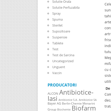
Solutie Orala
Cel
Solutie Perfuzabila
sun
Spray
tah
Spuma
arte
Sterilet
con
Supozitoare
artr
Suspensie
fri
Tablete
ind
Test
tut
Test de Sarcina
Mep
Uncategorized
mif
Unguent
cu 
Vaccin
sis
util
PRODUCATORI
De 
Antibiotice-
ALCON
Com
Iasi
dec
Antibiotice S.A.
Antibiotice SA
Bayer AG
Berlin-Chemie Menarini
Biofarm
tra
Group
Biochemie