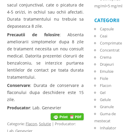
sacul conjunctival, cate o picatura de
mg/ml+5 mg/ml
4-5 ori/zi, in ochiul sau ochii afectati.
Durata tratamentului nu trebuie sa
CATEGORII
depaseasca 8 zile.
Capsule
Precautii de folosire
: Absenta
Ceai
ameliorarii simptomelor dupa 8 zile
Comprimate
de tratament necesita un nou consult
Concentrat
medical. Datorita prezentei clorurii de
Crema
benzalconiu, se interzice purtarea
Drajeuri
lentilelor de contact pe toata durata
Emulsie
tratamentului.
Fiole
Conservare
: Durata de conservare a
Flacon
flaconului dupa deschidere este 15
Gel
zile.
Gelule
Granule
Producator
: Lab. Genevrier
Guma de
mestecat
Categorie:
Flacon
,
Solutie
| Producator:
Inhalator
Lab. Genevrier