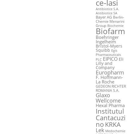
ce-Iasi
Antibiotice S.A.
Antibiotice SA
Bayer AG
Berlin-
Chemie Menarini
Group
Biochemie
Biofarm
Boehringer
Ingelheim
Bristol-Myers
Squibb
Egis
Pharmaceuticals
EIPICO
Eli
PLC
Lilly and
Company
Europharm
F. Hoffmann-
La Roche
GEDEON RICHTER
ROMANIA S.A.
Glaxo
Wellcome
Hexal Pharma
Institutul
Cantacuzi
no
KRKA
Lek
Medochemie