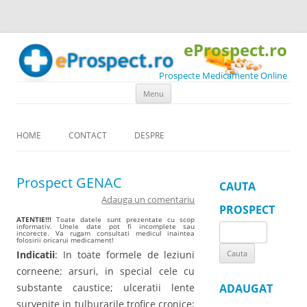
eProspect.ro
Prospecte Medicamente Online
Skip to content
Menu
HOME
CONTACT
DESPRE
Prospect GENAC
CAUTA
Adauga un comentariu
PROSPECT
ATENTIE!!!
Toate datele sunt prezentate cu scop
informativ. Unele date pot fi incomplete sau
Search
incorecte. Va rugam consultati medicul inaintea
folosirii oricarui medicament!
for:
Indicatii
: In toate formele de leziuni
corneene: arsuri, in special cele cu
substante caustice; ulceratii lente
ADAUGAT
survenite in tulburarile trofice cronice;