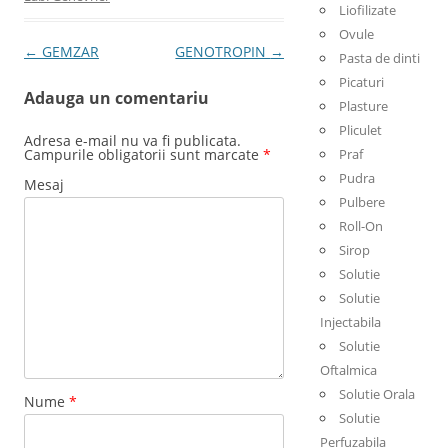
Liofilizate
Ovule
Post navigation
←
GEMZAR
GENOTROPIN
→
Pasta de dinti
Picaturi
Adauga un comentariu
Plasture
Pliculet
Adresa e-mail nu va fi publicata.
Campurile obligatorii sunt marcate
*
Praf
Pudra
Mesaj
Pulbere
Roll-On
Sirop
Solutie
Solutie
Injectabila
Solutie
Oftalmica
Solutie Orala
Nume
*
Solutie
Perfuzabila