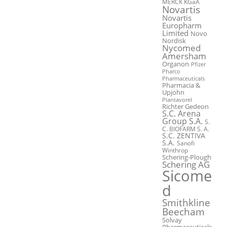
MERCK KGaA
Novartis
Novartis
Europharm
Limited
Novo
Nordisk
Nycomed
Amersham
Organon
Pfizer
Pharco
Pharmaceuticals
Pharmacia &
Upjohn
Plantavorel
Richter Gedeon
S.C. Arena
Group S.A.
S.
C. BIOFARM S. A.
S.C. ZENTIVA
S.A.
Sanofi
Winthrop
Schering-Plough
Schering AG
Sicome
d
Smithkline
Beecham
Solvay