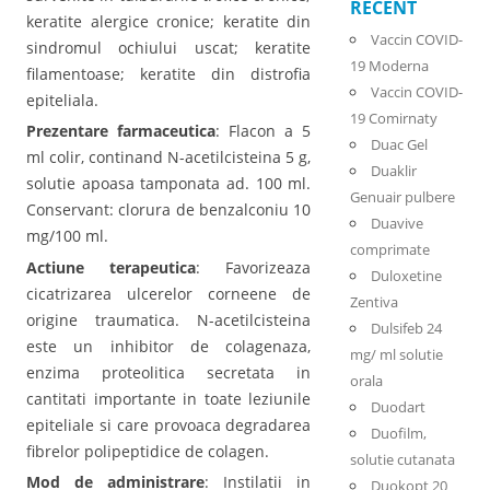
RECENT
keratite alergice cronice; keratite din
Vaccin COVID-
sindromul ochiului uscat; keratite
19 Moderna
filamentoase; keratite din distrofia
Vaccin COVID-
epiteliala.
19 Comirnaty
Prezentare farmaceutica
: Flacon a 5
Duac Gel
ml colir, continand N-acetilcisteina 5 g,
Duaklir
solutie apoasa tamponata ad. 100 ml.
Genuair pulbere
Conservant: clorura de benzalconiu 10
Duavive
mg/100 ml.
comprimate
Actiune terapeutica
: Favorizeaza
Duloxetine
cicatrizarea ulcerelor corneene de
Zentiva
origine traumatica. N-acetilcisteina
Dulsifeb 24
este un inhibitor de colagenaza,
mg/ ml solutie
enzima proteolitica secretata in
orala
cantitati importante in toate leziunile
Duodart
epiteliale si care provoaca degradarea
Duofilm,
fibrelor polipeptidice de colagen.
solutie cutanata
Mod de administrare
: Instilatii in
Duokopt 20