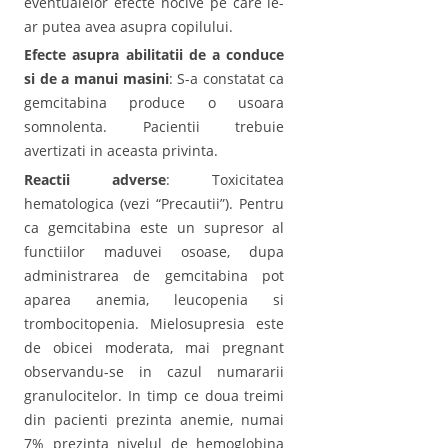
eventualelor efecte nocive pe care le-
ar putea avea asupra copilului.
Efecte asupra abilitatii de a conduce
si de a manui masini
: S-a constatat ca
gemcitabina produce o usoara
somnolenta. Pacientii trebuie
avertizati in aceasta privinta.
Reactii adverse
: Toxicitatea
hematologica (vezi “Precautii”). Pentru
ca gemcitabina este un supresor al
functiilor maduvei osoase, dupa
administrarea de gemcitabina pot
aparea anemia, leucopenia si
trombocitopenia. Mielosupresia este
de obicei moderata, mai pregnant
observandu-se in cazul numararii
granulocitelor. In timp ce doua treimi
din pacienti prezinta anemie, numai
7% prezinta nivelul de hemoglobina