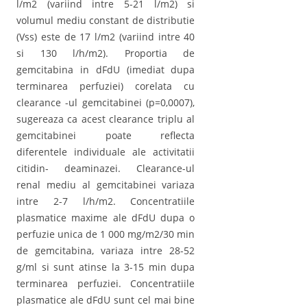
l/m2 (variind intre 5-21 l/m2) si
volumul mediu constant de distributie
(Vss) este de 17 l/m2 (variind intre 40
si 130 l/h/m2). Proportia de
gemcitabina in dFdU (imediat dupa
terminarea perfuziei) corelata cu
clearance -ul gemcitabinei (p=0,0007),
sugereaza ca acest clearance triplu al
gemcitabinei poate reflecta
diferentele individuale ale activitatii
citidin- deaminazei. Clearance-ul
renal mediu al gemcitabinei variaza
intre 2-7 l/h/m2. Concentratiile
plasmatice maxime ale dFdU dupa o
perfuzie unica de 1 000 mg/m2/30 min
de gemcitabina, variaza intre 28-52
g/ml si sunt atinse la 3-15 min dupa
terminarea perfuziei. Concentratiile
plasmatice ale dFdU sunt cel mai bine