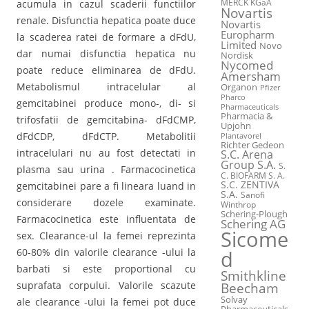
MERCK KGaA
acumula in cazul scaderii functiilor
Novartis
renale. Disfunctia hepatica poate duce
Novartis
Europharm
la scaderea ratei de formare a dFdU,
Limited
Novo
dar numai disfunctia hepatica nu
Nordisk
Nycomed
poate reduce eliminarea de dFdU.
Amersham
Metabolismul intracelular al
Organon
Pfizer
Pharco
gemcitabinei produce mono-, di- si
Pharmaceuticals
Pharmacia &
trifosfatii de gemcitabina- dFdCMP,
Upjohn
dFdCDP, dFdCTP. Metabolitii
Plantavorel
Richter Gedeon
intracelulari nu au fost detectati in
S.C. Arena
Group S.A.
S.
plasma sau urina . Farmacocinetica
C. BIOFARM S. A.
S.C. ZENTIVA
gemcitabinei pare a fi lineara luand in
S.A.
Sanofi
considerare dozele examinate.
Winthrop
Schering-Plough
Farmacocinetica este influentata de
Schering AG
Sicome
sex. Clearance-ul la femei reprezinta
60-80% din valorile clearance -ului la
d
barbati si este proportional cu
Smithkline
suprafata corpului. Valorile scazute
Beecham
Solvay
ale clearance -ului la femei pot duce