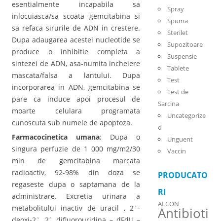
esentialmente incapabila sa
Spray
inlocuiasca/sa scoata gemcitabina si
Spuma
sa refaca sirurile de ADN in crestere.
Sterilet
Dupa adaugarea acestei nucleotide se
Supozitoare
produce o inhibitie completa a
Suspensie
sintezei de ADN, asa-numita incheiere
Tablete
mascata/falsa a lantului. Dupa
Test
incorporarea in ADN, gemcitabina se
Test de
pare ca induce apoi procesul de
Sarcina
moarte celulara programata
Uncategorize
cunoscuta sub numele de apoptoza.
d
Farmacocinetica umana
: Dupa o
Unguent
singura perfuzie de 1 000 mg/m2/30
Vaccin
min de gemcitabina marcata
radioactiv, 92-98% din doza se
PRODUCATO
regaseste dupa o saptamana de la
RI
administrare. Excretia urinara a
ALCON
metabolitului inactiv de uracil , 2`-
Antibioti
deoxi-2`, 2` difluorouridina – dFdU –