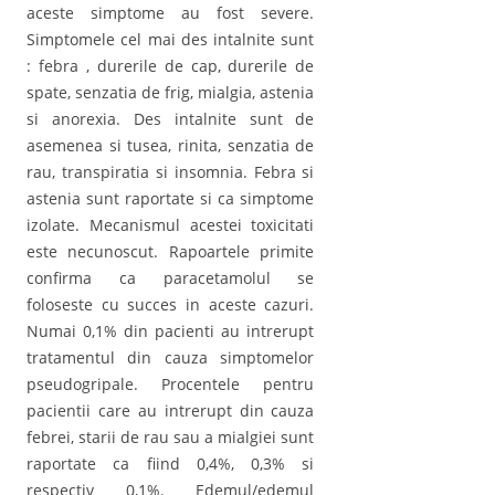
aceste simptome au fost severe.
Simptomele cel mai des intalnite sunt
: febra , durerile de cap, durerile de
spate, senzatia de frig, mialgia, astenia
si anorexia. Des intalnite sunt de
asemenea si tusea, rinita, senzatia de
rau, transpiratia si insomnia. Febra si
astenia sunt raportate si ca simptome
izolate. Mecanismul acestei toxicitati
este necunoscut. Rapoartele primite
confirma ca paracetamolul se
foloseste cu succes in aceste cazuri.
Numai 0,1% din pacienti au intrerupt
tratamentul din cauza simptomelor
pseudogripale. Procentele pentru
pacientii care au intrerupt din cauza
febrei, starii de rau sau a mialgiei sunt
raportate ca fiind 0,4%, 0,3% si
respectiv 0,1%. Edemul/edemul