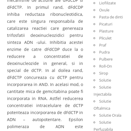
mecanisme de actiune ale dFdCDP si
Liofilizate
dFdCTP. In primul rand, dFdCDP
Ovule
inhiba reductaza ribonucleotidica,
Pasta de dinti
care este singura responsabila de
Picaturi
catalizarea reactiei care genereaza
Plasture
trifosfatii deoxinucleozidici pentru
Pliculet
sinteza ADN -ului. Inhibitia acestei
Praf
enzime de catre dFdCDP duce la o
Pudra
reducere a concentratiei de
Pulbere
deoxinucleozide in general, si in
Roll-On
special de dCTP. In al doilea rand,
Sirop
dFdCTP concureaza cu dCTP pentru
Solutie
incorporarea in AND. In acelasi mod, o
Solutie
cantitate mica de gemcitabina poate fi
Injectabila
incorporata in RNA. Astfel reducerea
Solutie
concentratiei intracelulare de dCTP
Oftalmica
potenteaza incorporarea de dFdCTP in
Solutie Orala
ADN – autopotentare. Epsilon
Solutie
polimeraza de ADN este
Perfuzabila