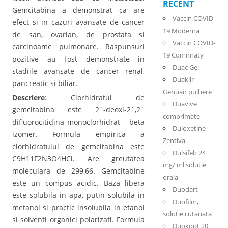
RECENT
Gemcitabina a demonstrat ca are
Vaccin COVID-
efect si in cazuri avansate de cancer
19 Moderna
de san, ovarian, de prostata si
Vaccin COVID-
carcinoame pulmonare. Raspunsuri
19 Comirnaty
pozitive au fost demonstrate in
Duac Gel
stadiile avansate de cancer renal,
Duaklir
pancreatic si biliar.
Genuair pulbere
Descriere
: Clorhidratul de
Duavive
gemcitabina este 2`-deoxi-2`,2`
comprimate
difluorocitidina monoclorhidrat – beta
Duloxetine
izomer. Formula empirica a
Zentiva
clorhidratului de gemcitabina este
Dulsifeb 24
C9H11F2N3O4HCl. Are greutatea
mg/ ml solutie
moleculara de 299,66. Gemcitabine
orala
este un compus acidic. Baza libera
Duodart
este solubila in apa, putin solubila in
Duofilm,
metanol si practic insolubila in etanol
solutie cutanata
si solventi organici polarizati. Formula
Duokopt 20