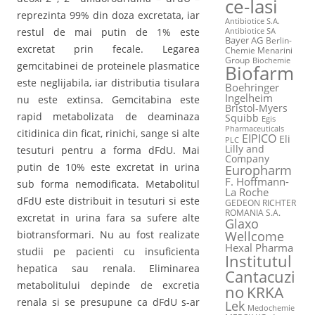
ce-Iasi
reprezinta 99% din doza excretata, iar
Antibiotice S.A.
restul de mai putin de 1% este
Antibiotice SA
Bayer AG
Berlin-
excretat prin fecale. Legarea
Chemie Menarini
Group
Biochemie
gemcitabinei de proteinele plasmatice
Biofarm
este neglijabila, iar distributia tisulara
Boehringer
Ingelheim
nu este extinsa. Gemcitabina este
Bristol-Myers
rapid metabolizata de deaminaza
Squibb
Egis
Pharmaceuticals
citidinica din ficat, rinichi, sange si alte
EIPICO
Eli
PLC
Lilly and
tesuturi pentru a forma dFdU. Mai
Company
putin de 10% este excretat in urina
Europharm
F. Hoffmann-
sub forma nemodificata. Metabolitul
La Roche
dFdU este distribuit in tesuturi si este
GEDEON RICHTER
ROMANIA S.A.
excretat in urina fara sa sufere alte
Glaxo
Wellcome
biotransformari. Nu au fost realizate
Hexal Pharma
studii pe pacienti cu insuficienta
Institutul
hepatica sau renala. Eliminarea
Cantacuzi
metabolitului depinde de excretia
no
KRKA
renala si se presupune ca dFdU s-ar
Lek
Medochemie