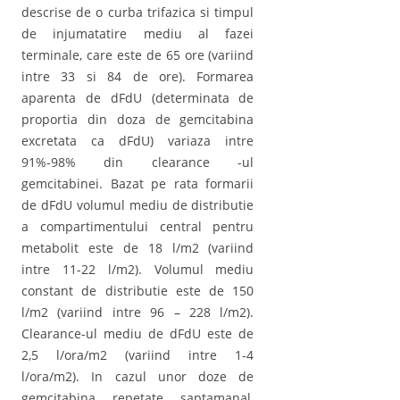
descrise de o curba trifazica si timpul
de injumatatire mediu al fazei
terminale, care este de 65 ore (variind
intre 33 si 84 de ore). Formarea
aparenta de dFdU (determinata de
proportia din doza de gemcitabina
excretata ca dFdU) variaza intre
91%-98% din clearance -ul
gemcitabinei. Bazat pe rata formarii
de dFdU volumul mediu de distributie
a compartimentului central pentru
metabolit este de 18 l/m2 (variind
intre 11-22 l/m2). Volumul mediu
constant de distributie este de 150
l/m2 (variind intre 96 – 228 l/m2).
Clearance-ul mediu de dFdU este de
2,5 l/ora/m2 (variind intre 1-4
l/ora/m2). In cazul unor doze de
gemcitabina repetate saptamanal,