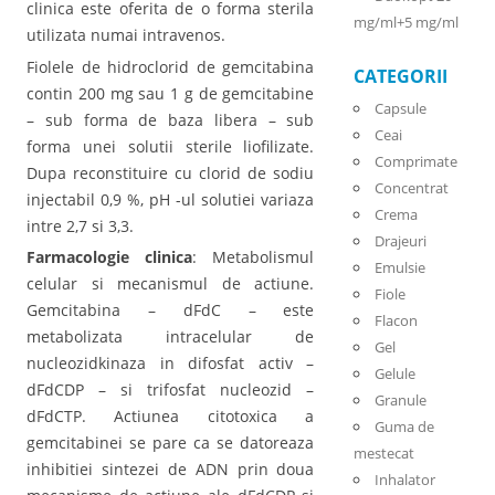
clinica este oferita de o forma sterila
mg/ml+5 mg/ml
utilizata numai intravenos.
Fiolele de hidroclorid de gemcitabina
CATEGORII
contin 200 mg sau 1 g de gemcitabine
Capsule
– sub forma de baza libera – sub
Ceai
forma unei solutii sterile liofilizate.
Comprimate
Dupa reconstituire cu clorid de sodiu
Concentrat
injectabil 0,9 %, pH -ul solutiei variaza
Crema
intre 2,7 si 3,3.
Drajeuri
Farmacologie clinica
: Metabolismul
Emulsie
celular si mecanismul de actiune.
Fiole
Gemcitabina – dFdC – este
Flacon
metabolizata intracelular de
Gel
nucleozidkinaza in difosfat activ –
Gelule
dFdCDP – si trifosfat nucleozid –
Granule
dFdCTP. Actiunea citotoxica a
Guma de
gemcitabinei se pare ca se datoreaza
mestecat
inhibitiei sintezei de ADN prin doua
Inhalator