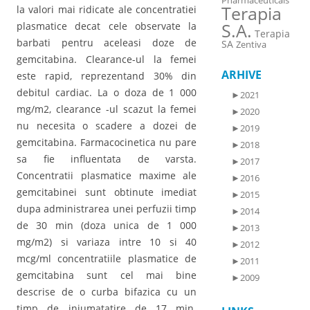
Pharmaceuticals
Terapia
la valori mai ridicate ale concentratiei
S.A.
plasmatice decat cele observate la
Terapia
barbati pentru aceleasi doze de
SA
Zentiva
gemcitabina. Clearance-ul la femei
ARHIVE
este rapid, reprezentand 30% din
debitul cardiac. La o doza de 1 000
►
2021
mg/m2, clearance -ul scazut la femei
►
2020
nu necesita o scadere a dozei de
►
2019
gemcitabina. Farmacocinetica nu pare
►
2018
sa fie influentata de varsta.
►
2017
Concentratii plasmatice maxime ale
►
2016
gemcitabinei sunt obtinute imediat
►
2015
dupa administrarea unei perfuzii timp
►
2014
de 30 min (doza unica de 1 000
►
2013
mg/m2) si variaza intre 10 si 40
►
2012
mcg/ml concentratiile plasmatice de
►
2011
gemcitabina sunt cel mai bine
►
2009
descrise de o curba bifazica cu un
timp de injumatatire de 17 min.