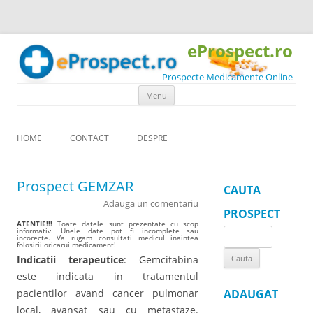
eProspect.ro
Prospecte Medicamente Online
Skip to content
Menu
HOME
CONTACT
DESPRE
Prospect GEMZAR
CAUTA
Adauga un comentariu
PROSPECT
ATENTIE!!!
Toate datele sunt prezentate cu scop
informativ. Unele date pot fi incomplete sau
Search
incorecte. Va rugam consultati medicul inaintea
folosirii oricarui medicament!
for:
Indicatii terapeutice
: Gemcitabina
este indicata in tratamentul
pacientilor avand cancer pulmonar
ADAUGAT
local, avansat sau cu metastaze.