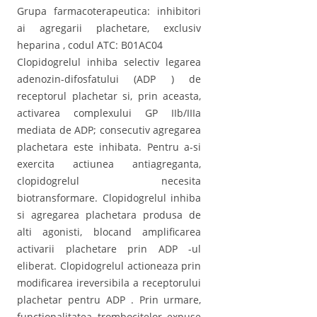
Grupa farmacoterapeutica: inhibitori
ai agregarii plachetare, exclusiv
heparina , codul ATC: B01AC04
Clopidogrelul inhiba selectiv legarea
adenozin-difosfatului (ADP ) de
receptorul plachetar si, prin aceasta,
activarea complexului GP IIb/IIIa
mediata de ADP; consecutiv agregarea
plachetara este inhibata. Pentru a-si
exercita actiunea antiagreganta,
clopidogrelul necesita
biotransformare. Clopidogrelul inhiba
si agregarea plachetara produsa de
alti agonisti, blocand amplificarea
activarii plachetare prin ADP -ul
eliberat. Clopidogrelul actioneaza prin
modificarea ireversibila a receptorului
plachetar pentru ADP . Prin urmare,
functionalitatea trombocitelor expuse