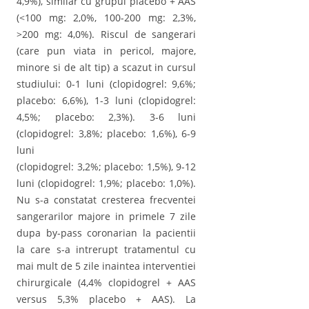
4,9%), similar cu grupul placebo + AAS
(<100 mg: 2,0%, 100-200 mg: 2,3%,
>200 mg: 4,0%). Riscul de sangerari
(care pun viata in pericol, majore,
minore si de alt tip) a scazut in cursul
studiului: 0-1 luni (clopidogrel: 9,6%;
placebo: 6,6%), 1-3 luni (clopidogrel:
4,5%; placebo: 2,3%). 3-6 luni
(clopidogrel: 3,8%; placebo: 1,6%), 6-9
luni
(clopidogrel: 3,2%; placebo: 1,5%), 9-12
luni (clopidogrel: 1,9%; placebo: 1,0%).
Nu s-a constatat cresterea frecventei
sangerarilor majore in primele 7 zile
dupa by-pass coronarian la pacientii
la care s-a intrerupt tratamentul cu
mai mult de 5 zile inaintea interventiei
chirurgicale (4,4% clopidogrel + AAS
versus 5,3% placebo + AAS). La