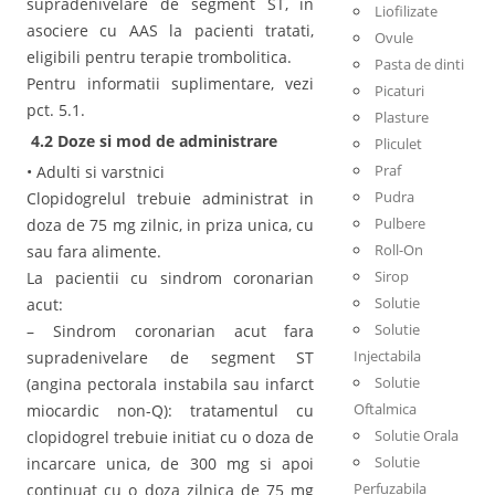
supradenivelare de segment ST, in
Liofilizate
asociere cu AAS la pacienti tratati,
Ovule
eligibili pentru terapie trombolitica.
Pasta de dinti
Pentru informatii suplimentare, vezi
Picaturi
pct. 5.1.
Plasture
4.2 Doze si mod de administrare
Pliculet
Praf
• Adulti si varstnici
Pudra
Clopidogrelul trebuie administrat in
Pulbere
doza de 75 mg zilnic, in priza unica, cu
Roll-On
sau fara alimente.
Sirop
La pacientii cu sindrom coronarian
Solutie
acut:
Solutie
– Sindrom coronarian acut fara
Injectabila
supradenivelare de segment ST
Solutie
(angina pectorala instabila sau infarct
Oftalmica
miocardic non-Q): tratamentul cu
Solutie Orala
clopidogrel trebuie initiat cu o doza de
Solutie
incarcare unica, de 300 mg si apoi
Perfuzabila
continuat cu o doza zilnica de 75 mg