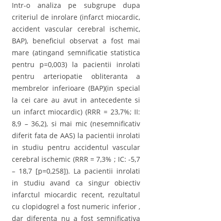
Intr-o analiza pe subgrupe dupa
criteriul de inrolare (infarct miocardic,
accident vascular cerebral ischemic,
BAP), beneficiul observat a fost mai
mare (atingand semnificatie statistica
pentru p=0,003) la pacientii inrolati
pentru arteriopatie obliteranta a
membrelor inferioare (BAP)(in special
la cei care au avut in antecedente si
un infarct miocardic) (RRR = 23,7%; II:
8,9 – 36,2), si mai mic (nesemnificativ
diferit fata de AAS) la pacientii inrolati
in studiu pentru accidentul vascular
cerebral ischemic (RRR = 7,3% ; IC: -5,7
– 18,7 [p=0,258]). La pacientii inrolati
in studiu avand ca singur obiectiv
infarctul miocardic recent, rezultatul
cu clopidogrel a fost numeric inferior ,
dar diferenta nu a fost semnificativa