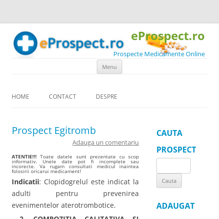
eProspect.ro
Prospecte Medicamente Online
Skip to content
Menu
HOME
CONTACT
DESPRE
Prospect Egitromb
CAUTA
Adauga un comentariu
PROSPECT
ATENTIE!!!
Toate datele sunt prezentate cu scop
informativ. Unele date pot fi incomplete sau
Search
incorecte. Va rugam consultati medicul inaintea
folosirii oricarui medicament!
for:
Indicatii
: Clopidogrelul este indicat la
adulti pentru prevenirea
evenimentelor aterotrombotice.
ADAUGAT
2. COMPOZITIA CALITATIVA SI