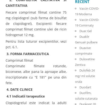
RECENT
CANTITATIVA
Vaccin COVID-
Fiecare comprimat filmat contine 75
19 Moderna
mg clopidogrel (sub forma de bisulfat
Vaccin COVID-
de clopidogrel). Excipienti: fiecare
19 Comirnaty
comprimat filmat contine ulei de ricin
Duac Gel
hidrogenat 12 mg.
Duaklir
Pentru lista tuturor excipientilor, vezi
Genuair pulbere
pct. 6.1.
Duavive
comprimate
3. FORMA FARMACEUTICA
Duloxetine
Comprimat filmat
Zentiva
Comprimate filmate rotunde,
Dulsifeb 24
biconvexe, albe pana la aproape albe,
mg/ ml solutie
inscriptionate cu “E 181” pe una din
orala
fete.
Duodart
4. DATE CLINICE
Duofilm,
4.1 Indicatii terapeutice
solutie cutanata
Clopidogrelul este indicat la adulti
Duokopt 20