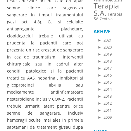
Pharmaceuticals
teste adecvate ori de cate ori apar
Terapia
semne clinice care sugereaza
S.A.
Terapia
sangerare in timpul tratamentului
SA
Zentiva
(vezi pct. 4.8). Ca si celelalte
antiagregante plachetare,
ARHIVE
clopidogrelul trebuie utilizat cu
►
2021
prudenta la pacientii care pot
►
2020
prezenta un risc crescut de sangerare
►
2019
in caz de traumatism , interventii
►
2018
chirurgicale sau in cadrul altor
►
2017
conditii patologice si la pacientii
►
2016
tratati cu AAS, heparina , inhibitori ai
►
2015
glicoproteinei IIb/IIIa sau
►
2014
medicamente antiinflamatoare
►
2013
nesteroidiene inclusiv COX-2. Pacientii
►
2012
trebuie urmariti atent pentru orice
►
2011
semne de sangerare, inclusiv
►
2009
hemoragii oculte, mai ales in primele
saptamani de tratament gi/sau dupa