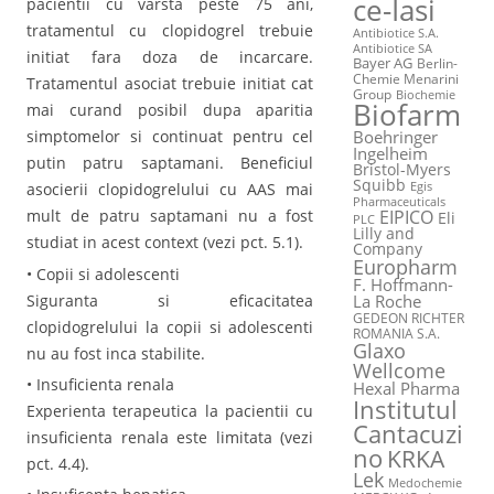
ce-Iasi
pacientii cu varsta peste 75 ani,
tratamentul cu clopidogrel trebuie
Antibiotice S.A.
Antibiotice SA
initiat fara doza de incarcare.
Bayer AG
Berlin-
Chemie Menarini
Tratamentul asociat trebuie initiat cat
Group
Biochemie
Biofarm
mai curand posibil dupa aparitia
Boehringer
simptomelor si continuat pentru cel
Ingelheim
putin patru saptamani. Beneficiul
Bristol-Myers
Squibb
Egis
asocierii clopidogrelului cu AAS mai
Pharmaceuticals
EIPICO
mult de patru saptamani nu a fost
Eli
PLC
Lilly and
studiat in acest context (vezi pct. 5.1).
Company
Europharm
• Copii si adolescenti
F. Hoffmann-
Siguranta si eficacitatea
La Roche
GEDEON RICHTER
clopidogrelului la copii si adolescenti
ROMANIA S.A.
Glaxo
nu au fost inca stabilite.
Wellcome
• Insuficienta renala
Hexal Pharma
Institutul
Experienta terapeutica la pacientii cu
Cantacuzi
insuficienta renala este limitata (vezi
no
KRKA
pct. 4.4).
Lek
Medochemie