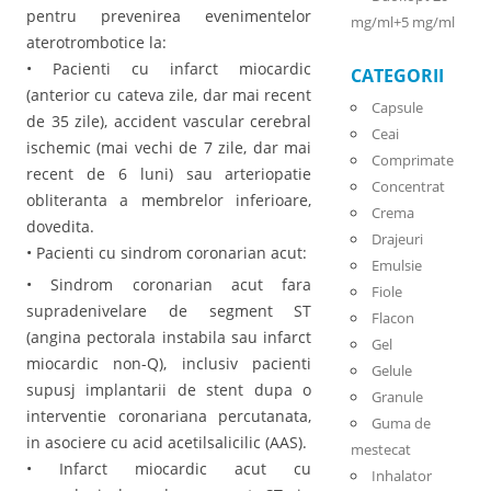
pentru prevenirea evenimentelor
mg/ml+5 mg/ml
aterotrombotice la:
• Pacienti cu infarct miocardic
CATEGORII
(anterior cu cateva zile, dar mai recent
Capsule
de 35 zile), accident vascular cerebral
Ceai
ischemic (mai vechi de 7 zile, dar mai
Comprimate
recent de 6 luni) sau arteriopatie
Concentrat
obliteranta a membrelor inferioare,
Crema
dovedita.
Drajeuri
• Pacienti cu sindrom coronarian acut:
Emulsie
• Sindrom coronarian acut fara
Fiole
supradenivelare de segment ST
Flacon
(angina pectorala instabila sau infarct
Gel
miocardic non-Q), inclusiv pacienti
Gelule
supusj implantarii de stent dupa o
Granule
interventie coronariana percutanata,
Guma de
in asociere cu acid acetilsalicilic (AAS).
mestecat
• Infarct miocardic acut cu
Inhalator