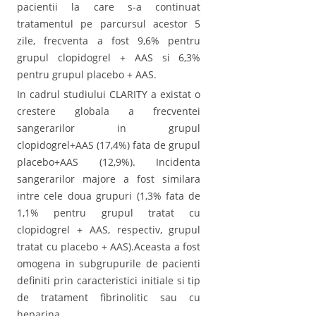
pacientii la care s-a continuat
tratamentul pe parcursul acestor 5
zile, frecventa a fost 9,6% pentru
grupul clopidogrel + AAS si 6,3%
pentru grupul placebo + AAS.
In cadrul studiului CLARITY a existat o
crestere globala a frecventei
sangerarilor in grupul
clopidogrel+AAS (17,4%) fata de grupul
placebo+AAS (12,9%). Incidenta
sangerarilor majore a fost similara
intre cele doua grupuri (1,3% fata de
1,1% pentru grupul tratat cu
clopidogrel + AAS, respectiv, grupul
tratat cu placebo + AAS).Aceasta a fost
omogena in subgrupurile de pacienti
definiti prin caracteristici initiale si tip
de tratament fibrinolitic sau cu
heparina .