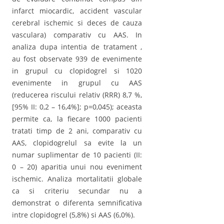
infarct miocardic, accident vascular
cerebral ischemic si deces de cauza
vasculara) comparativ cu AAS. In
analiza dupa intentia de tratament ,
au fost observate 939 de evenimente
in grupul cu clopidogrel si 1020
evenimente in grupul cu AAS
(reducerea riscului relativ (RRR) 8,7 %,
[95% II: 0,2 – 16,4%]; p=0,045); aceasta
permite ca, la fiecare 1000 pacienti
tratati timp de 2 ani, comparativ cu
AAS, clopidogrelul sa evite la un
numar suplimentar de 10 pacienti (II:
0 – 20) aparitia unui nou eveniment
ischemic. Analiza mortalitatii globale
ca si criteriu secundar nu a
demonstrat o diferenta semnificativa
intre clopidogrel (5,8%) si AAS (6,0%).