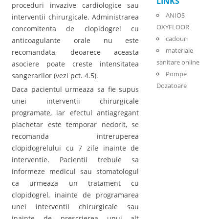
LINKS
proceduri invazive cardiologice sau
ANIOS
interventii chirurgicale. Administrarea
OXYFLOOR
concomitenta de clopidogrel cu
cadouri
anticoagulante orale nu este
materiale
recomandata, deoarece aceasta
sanitare online
asociere poate creste intensitatea
Pompe
sangerarilor (vezi pct. 4.5).
Dozatoare
Daca pacientul urmeaza sa fie supus
unei interventii chirurgicale
programate, iar efectul antiagregant
plachetar este temporar nedorit, se
recomanda intreruperea
clopidogrelului cu 7 zile inainte de
interventie. Pacientii trebuie sa
informeze medicul sau stomatologul
ca urmeaza un tratament cu
clopidogrel, inainte de programarea
unei interventii chirurgicale sau
inainte de prescrierea unui alt