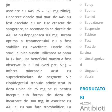
Spray
(in
Spuma
asociere cu AAS 75 – 325 mg zilnic).
Sterilet
Deoarece dozele mai mari de AAS au
Supozitoare
fost asociate cu un risc crescut de
Suspensie
sangerare, se recomanda ca dozele de
Tablete
AAS sa nu depageasca 100 mg. Durata
Test
optima a tratamentului nu a fost
Test de
stabilita cu exactitate. Datele din
Sarcina
studii clinice sustin utilizarea sa pana
Uncategorize
la 12 luni, iar beneficiul maxim a fost
d
observat la 3 luni (vezi pct. 5.1). –
Unguent
Infarct miocardic acut cu
Vaccin
supradenivelare de segment ST:
clopidogrelul trebuie administrat in
PRODUCATO
doza unica de 75 mg pe zi, pentru
inceput sub forma de doza de
RI
incarcare de 300 mg, in asociere cu
ALCON
Antibioti
AAS si cu sau fara trombolitice. La