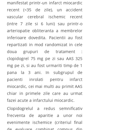
manifestat printr-un infarct miocardic
recent (<35 de zile), un accident
vascular cerebral ischemic recent
(intre 7 zile si 6 luni) sau printr-o
arteriopatie obliteranta a membrelor
inferioare dovedita. Pacientii au fost
repartizati in mod randomizat in cele
doua grupuri de tratament :
clopidogrel 75 mg pe zi sau AAS 325
mg pe zi, si au fost urmariti timp de 1
pana la 3 ani. In subgrupul de
pacienti inrolati pentru infarct
miocardic, cei mai multi au primit AAS
chiar in primele zile care au urmat
fazei acute a infarctului miocardic.
Clopidogrelul a redus semnificativ
frecventa de aparitie a unor noi
evenimente ischemice (criteriul final
de evaluare combinat compus din