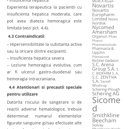
• Insuficenta hepatica
MERCK KGaA
Novartis
Experienta terapeutica la pacientii cu
Novartis
insuficienta hepatica moderata, care
Europharm
Limited
Novo
pot avea diateza hemoragica este
Nordisk
Nycomed
limitata (vezi pct. 4.4).
Amersham
4.3 Contraindicatii
Organon
Pfizer
Pharco
– Hipersensibilitate la substanta activa
Pharmaceuticals
Pharmacia &
sau la oricare dintre excipienti.
Upjohn
Plantavorel
– Insuficienta hepatica severa
Richter Gedeon
S.C. Arena
– Leziune hemoragica evolutiva, cum
Group S.A.
S.
ar fi ulcerul gastro-duodenal sau
C. BIOFARM S. A.
S.C. ZENTIVA
hemoragia intracraniana.
S.A.
Sanofi
Winthrop
4.4 Atentionari si precautii speciale
Schering-Plough
Schering AG
pentru utilizare
Sicome
Datorita riscului de sangerare si de
d
reactii adverse hematologice, trebuie
Smithkline
determinat numarul elementelor
Beecham
figurate sanguine gi/sau efectuate alte
Solvay