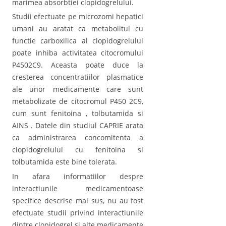
marimea absorbtiei clopidogrelului.
Studii efectuate pe microzomi hepatici
umani au aratat ca metabolitul cu
functie carboxilica al clopidogrelului
poate inhiba activitatea citocromului
P4502C9. Aceasta poate duce la
cresterea concentratiilor plasmatice
ale unor medicamente care sunt
metabolizate de citocromul P450 2C9,
cum sunt fenitoina , tolbutamida si
AINS . Datele din studiul CAPRIE arata
ca administrarea concomitenta a
clopidogrelului cu fenitoina si
tolbutamida este bine tolerata.
In afara informatiilor despre
interactiunile medicamentoase
specifice descrise mai sus, nu au fost
efectuate studii privind interactiunile
dintre clopidogrel si alte medicamente