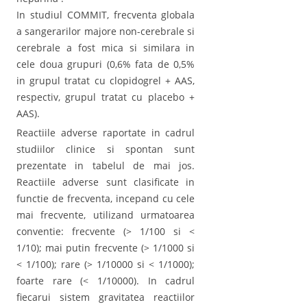
In studiul COMMIT, frecventa globala
a sangerarilor majore non-cerebrale si
cerebrale a fost mica si similara in
cele doua grupuri (0,6% fata de 0,5%
in grupul tratat cu clopidogrel + AAS,
respectiv, grupul tratat cu placebo +
AAS).
Reactiile adverse raportate in cadrul
studiilor clinice si spontan sunt
prezentate in tabelul de mai jos.
Reactiile adverse sunt clasificate in
functie de frecventa, incepand cu cele
mai frecvente, utilizand urmatoarea
conventie: frecvente (> 1/100 si <
1/10); mai putin frecvente (> 1/1000 si
< 1/100); rare (> 1/10000 si < 1/1000);
foarte rare (< 1/10000). In cadrul
fiecarui sistem gravitatea reactiilor