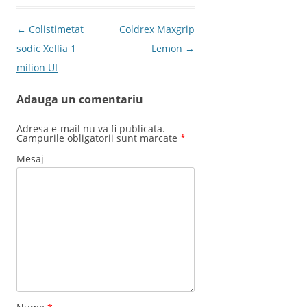
Post navigation
←
Colistimetat
Coldrex Maxgrip
sodic Xellia 1
Lemon
→
milion UI
Adauga un comentariu
Adresa e-mail nu va fi publicata.
Campurile obligatorii sunt marcate
*
Mesaj