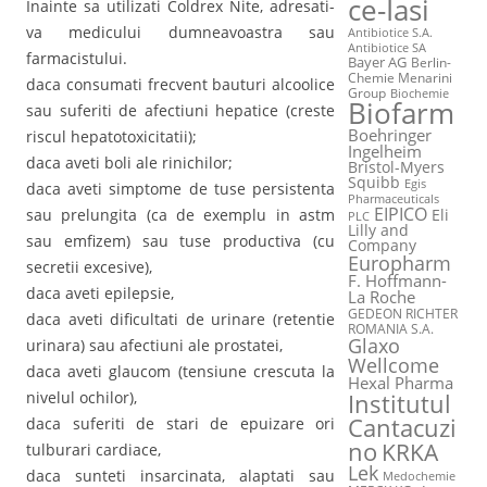
ce-Iasi
Inainte sa utilizati Coldrex Nite, adresati-
va medicului dumneavoastra sau
Antibiotice S.A.
Antibiotice SA
farmacistului.
Bayer AG
Berlin-
Chemie Menarini
daca consumati frecvent bauturi alcoolice
Group
Biochemie
Biofarm
sau suferiti de afectiuni hepatice (creste
Boehringer
riscul hepatotoxicitatii);
Ingelheim
daca aveti boli ale rinichilor;
Bristol-Myers
Squibb
Egis
daca aveti simptome de tuse persistenta
Pharmaceuticals
EIPICO
Eli
sau prelungita (ca de exemplu in astm
PLC
Lilly and
sau emfizem) sau tuse productiva (cu
Company
Europharm
secretii excesive),
F. Hoffmann-
daca aveti epilepsie,
La Roche
GEDEON RICHTER
daca aveti dificultati de urinare (retentie
ROMANIA S.A.
Glaxo
urinara) sau afectiuni ale prostatei,
Wellcome
daca aveti glaucom (tensiune crescuta la
Hexal Pharma
Institutul
nivelul ochilor),
Cantacuzi
daca suferiti de stari de epuizare ori
no
KRKA
tulburari cardiace,
Lek
daca sunteti insarcinata, alaptati sau
Medochemie