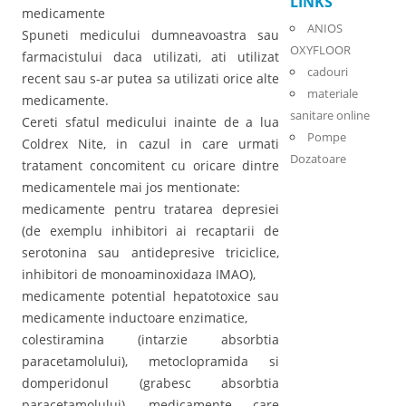
LINKS
medicamente
ANIOS
Spuneti medicului dumneavoastra sau
OXYFLOOR
farmacistului daca utilizati, ati utilizat
cadouri
recent sau s-ar putea sa utilizati orice alte
materiale
medicamente.
sanitare online
Cereti sfatul medicului inainte de a lua
Pompe
Coldrex Nite, in cazul in care urmati
Dozatoare
tratament concomitent cu oricare dintre
medicamentele mai jos mentionate:
medicamente pentru tratarea depresiei
(de exemplu inhibitori ai recaptarii de
serotonina sau antidepresive triciclice,
inhibitori de monoaminoxidaza IMAO),
medicamente potential hepatotoxice sau
medicamente inductoare enzimatice,
colestiramina (intarzie absorbtia
paracetamolului), metoclopramida si
domperidonul (grabesc absorbtia
paracetamolului), medicamente care