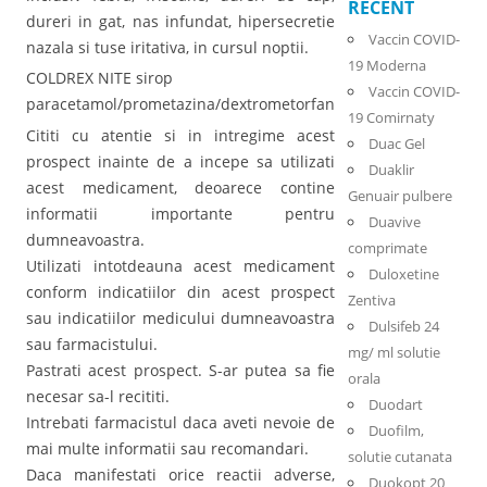
RECENT
dureri in gat, nas infundat, hipersecretie
Vaccin COVID-
nazala si tuse iritativa, in cursul noptii.
19 Moderna
COLDREX NITE sirop
Vaccin COVID-
paracetamol/prometazina/dextrometorfan
19 Comirnaty
Cititi cu atentie si in intregime acest
Duac Gel
prospect inainte de a incepe sa utilizati
Duaklir
acest medicament, deoarece contine
Genuair pulbere
informatii importante pentru
Duavive
dumneavoastra.
comprimate
Utilizati intotdeauna acest medicament
Duloxetine
conform indicatiilor din acest prospect
Zentiva
sau indicatiilor medicului dumneavoastra
Dulsifeb 24
sau farmacistului.
mg/ ml solutie
Pastrati acest prospect. S-ar putea sa fie
orala
necesar sa-l recititi.
Duodart
Intrebati farmacistul daca aveti nevoie de
Duofilm,
mai multe informatii sau recomandari.
solutie cutanata
Daca manifestati orice reactii adverse,
Duokopt 20