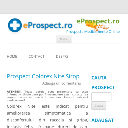
eProspect.ro
Prospecte Medicamente Online
Skip to content
Menu
HOME
CONTACT
DESPRE
Prospect Coldrex Nite Sirop
CAUTA
Adauga un comentariu
PROSPECT
ATENTIE!!!
Toate datele sunt prezentate cu scop
informativ. Unele date pot fi incomplete sau incorecte. Va
Search
rugam consultati medicul inaintea folosirii oricarui
medicament!
for:
Coldrex Nite este indicat pentru
ameliorarea simptomatica a
disconfortului din raceala si gripa,
ADAUGAT
inclusiv febra, frisoane, dureri de cap,