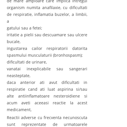
de mare amploare care implica intregul
organism numita anafilaxie, cu dificultati
de respiratie, inflamatia buzelor, a limbii,
a
gatului sau a fetei;
iritatie a pielii sau descuamare sau ulcere
bucale,
ingustarea cailor respiratorii datorita
spasmului musculaturii (bronhospasm);
dificultati de urinare,
vanatai inexplicabile sau sangerari
neasteptate,
daca anterior ati avut dificultati in
respiratie cand ati luat aspirina si/sau
alte antiinflamatoare nesteroidiene si
acum aveti aceeasi reactie la acest
medicament,
Reactii adverse cu frecventa necunoscuta
sunt reprezentate de urmatoarele