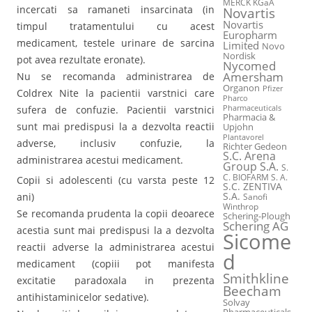
MERCK KGaA
incercati sa ramaneti insarcinata (in
Novartis
Novartis
timpul tratamentului cu acest
Europharm
medicament, testele urinare de sarcina
Limited
Novo
Nordisk
pot avea rezultate eronate).
Nycomed
Amersham
Nu se recomanda administrarea de
Organon
Pfizer
Coldrex Nite la pacientii varstnici care
Pharco
Pharmaceuticals
sufera de confuzie. Pacientii varstnici
Pharmacia &
sunt mai predispusi la a dezvolta reactii
Upjohn
Plantavorel
adverse, inclusiv confuzie, la
Richter Gedeon
S.C. Arena
administrarea acestui medicament.
Group S.A.
S.
C. BIOFARM S. A.
Copii si adolescenti (cu varsta peste 12
S.C. ZENTIVA
S.A.
ani)
Sanofi
Winthrop
Se recomanda prudenta la copii deoarece
Schering-Plough
Schering AG
acestia sunt mai predispusi la a dezvolta
Sicome
reactii adverse la administrarea acestui
d
medicament (copiii pot manifesta
Smithkline
excitatie paradoxala in prezenta
Beecham
antihistaminicelor sedative).
Solvay