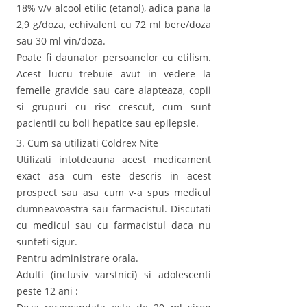
18% v/v alcool etilic (etanol), adica pana la
2,9 g/doza, echivalent cu 72 ml bere/doza
sau 30 ml vin/doza.
Poate fi daunator persoanelor cu etilism.
Acest lucru trebuie avut in vedere la
femeile gravide sau care alapteaza, copii
si grupuri cu risc crescut, cum sunt
pacientii cu boli hepatice sau epilepsie.
3. Cum sa utilizati Coldrex Nite
Utilizati intotdeauna acest medicament
exact asa cum este descris in acest
prospect sau asa cum v-a spus medicul
dumneavoastra sau farmacistul. Discutati
cu medicul sau cu farmacistul daca nu
sunteti sigur.
Pentru administrare orala.
Adulti (inclusiv varstnici) si adolescenti
peste 12 ani :