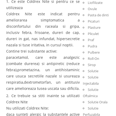
1. Ce este Coldrex Nite si pentru ce se
Liofilizate
utilizeaza
Ovule
Coldrex Nite este indicat pentru
Pasta de dinti
ameliorarea simptomatica a
Picaturi
disconfortului din raceala si gripa,
Plasture
inclusiv febra, frisoane, dureri de cap,
Pliculet
dureri in gat, nas infundat, hipersecretie
Praf
nazala si tuse iritativa, in cursul noptii.
Pudra
Contine trei substante active:
Pulbere
paracetamol, care este analgezic
Roll-On
(combate durerea) si antipiretic (reduce
Sirop
febra),prometazina, un antihistaminic
Solutie
care usuca secretiile nazale si usureaza
Solutie
respiratia,dextrometorfan, un antitusiv
Injectabila
care amelioreaza tusea uscata sau dificila.
Solutie
2. Ce trebuie sa stiti inainte sa utilizati
Oftalmica
Coldrex Nite
Solutie Orala
Nu utilizati Coldrex Nite:
Solutie
daca sunteti alergic la substantele active
Perfuzabila