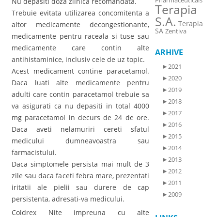
Pharmaceuticals
Nu depasiti doza zilnica recomandata.
Terapia
Trebuie evitata utilizarea concomitenta a
S.A.
Terapia
altor medicamente decongestionante,
SA
Zentiva
medicamente pentru raceala si tuse sau
medicamente care contin alte
ARHIVE
antihistaminice, inclusiv cele de uz topic.
►
2021
Acest medicament contine paracetamol.
►
2020
Daca luati alte medicamente pentru
►
2019
adulti care contin paracetamol trebuie sa
►
2018
va asigurati ca nu depasiti in total 4000
►
2017
mg paracetamol in decurs de 24 de ore.
►
2016
Daca aveti nelamuriri cereti sfatul
►
2015
medicului dumneavoastra sau
►
2014
farmacistului.
►
2013
Daca simptomele persista mai mult de 3
►
2012
zile sau daca faceti febra mare, prezentati
►
2011
iritatii ale pielii sau durere de cap
►
2009
persistenta, adresati-va medicului.
Coldrex Nite impreuna cu alte