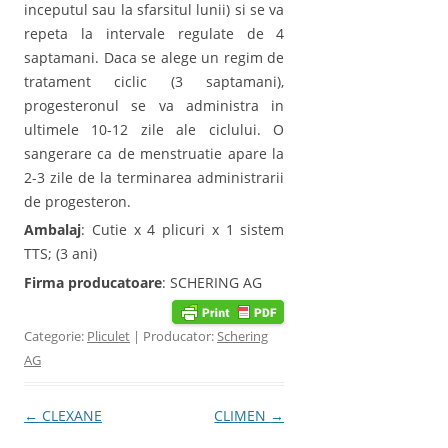
inceputul sau la sfarsitul lunii) si se va
repeta la intervale regulate de 4
saptamani. Daca se alege un regim de
tratament ciclic (3 saptamani),
progesteronul se va administra in
ultimele 10-12 zile ale ciclului. O
sangerare ca de menstruatie apare la
2-3 zile de la terminarea administrarii
de progesteron.
Ambalaj
: Cutie x 4 plicuri x 1 sistem
TTS; (3 ani)
Firma producatoare
: SCHERING AG
Categorie:
Pliculet
| Producator:
Schering
AG
Post navigation
←
CLEXANE
CLIMEN
→