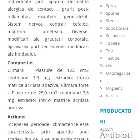
individuale pot aparea dermatita
Spray
alergica de contact , prurit post-
Spuma
inflamator, exantem generalizat.
Sterilet
Sistem nervos central: cefalee,
Supozitoare
migrena , ameteala. Diverse:
Suspensie
modificari ale greutatii corporale,
Tablete
agravarea porfiriei, edeme, modificari
Test
ale libidoului.
Test de
Compozitie:
Sarcina
Climara – Plasture de 12,5 cm2
Uncategorize
continand 3,9 mg estradiol intr-o
d
matrice acrilata adeziva. Climara forte
Unguent
– Plasture de 25,0 cm2 continand 7,8
Vaccin
mg estradiol intr-o matrice acrilata
adeziva.
PRODUCATO
Actiune:
RI
Inceperea perioadei climacterice este
ALCON
caracterizata prin aparitia unei
Antibioti
scaderi din ce in ce mai pronuntate a