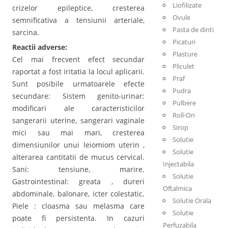
Liofilizate
crizelor epileptice, cresterea
Ovule
semnificativa a tensiunii arteriale,
Pasta de dinti
sarcina.
Picaturi
Reactii adverse:
Plasture
Cel mai frecvent efect secundar
Pliculet
raportat a fost iritatia la locul aplicarii.
Praf
Sunt posibile urmatoarele efecte
Pudra
secundare: Sistem genito-urinar:
Pulbere
modificari ale caracteristicilor
Roll-On
sangerarii uterine, sangerari vaginale
Sirop
mici sau mai mari, cresterea
Solutie
dimensiunilor unui leiomiom uterin ,
Solutie
alterarea cantitatii de mucus cervical.
Injectabila
Sani: tensiune, marire.
Solutie
Gastrointestinal: greata , dureri
Oftalmica
abdominale, balonare, icter colestatic.
Solutie Orala
Piele : cloasma sau melasma care
Solutie
poate fi persistenta. In cazuri
Perfuzabila