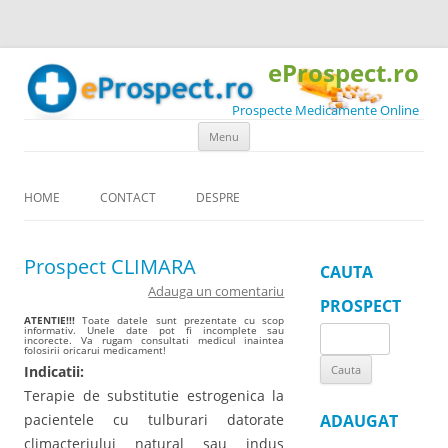
eProspect.ro
Prospecte Medicamente Online
Skip to content
Menu
HOME
CONTACT
DESPRE
Prospect CLIMARA
CAUTA
Adauga un comentariu
PROSPECT
ATENTIE!!!
Toate datele sunt prezentate cu scop
informativ. Unele date pot fi incomplete sau
Search
incorecte. Va rugam consultati medicul inaintea
folosirii oricarui medicament!
for:
Indicatii:
Terapie de substitutie estrogenica la
pacientele cu tulburari datorate
ADAUGAT
climacteriului natural sau indus