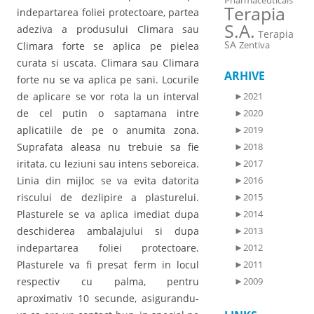
Pharmaceuticals
Terapia
indepartarea foliei protectoare, partea
S.A.
adeziva a produsului Climara sau
Terapia
SA
Zentiva
Climara forte se aplica pe pielea
curata si uscata. Climara sau Climara
ARHIVE
forte nu se va aplica pe sani. Locurile
de aplicare se vor rota la un interval
►
2021
de cel putin o saptamana intre
►
2020
aplicatiile de pe o anumita zona.
►
2019
Suprafata aleasa nu trebuie sa fie
►
2018
iritata, cu leziuni sau intens seboreica.
►
2017
Linia din mijloc se va evita datorita
►
2016
riscului de dezlipire a plasturelui.
►
2015
Plasturele se va aplica imediat dupa
►
2014
deschiderea ambalajului si dupa
►
2013
indepartarea foliei protectoare.
►
2012
Plasturele va fi presat ferm in locul
►
2011
respectiv cu palma, pentru
►
2009
aproximativ 10 secunde, asigurandu-