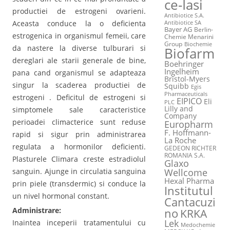
ce-Iasi
productiei de estrogeni ovarieni.
Antibiotice S.A.
Aceasta conduce la o deficienta
Antibiotice SA
Bayer AG
Berlin-
estrogenica in organismul femeii, care
Chemie Menarini
Group
Biochemie
da nastere la diverse tulburari si
Biofarm
dereglari ale starii generale de bine,
Boehringer
Ingelheim
pana cand organismul se adapteaza
Bristol-Myers
singur la scaderea productiei de
Squibb
Egis
Pharmaceuticals
estrogeni . Deficitul de estrogeni si
EIPICO
Eli
PLC
Lilly and
simptomele sale caracteristice
Company
perioadei climacterice sunt reduse
Europharm
F. Hoffmann-
rapid si sigur prin administrarea
La Roche
regulata a hormonilor deficienti.
GEDEON RICHTER
ROMANIA S.A.
Plasturele Climara creste estradiolul
Glaxo
Wellcome
sanguin. Ajunge in circulatia sanguina
Hexal Pharma
prin piele (transdermic) si conduce la
Institutul
un nivel hormonal constant.
Cantacuzi
Administrare:
no
KRKA
Lek
Inaintea inceperii tratamentului cu
Medochemie