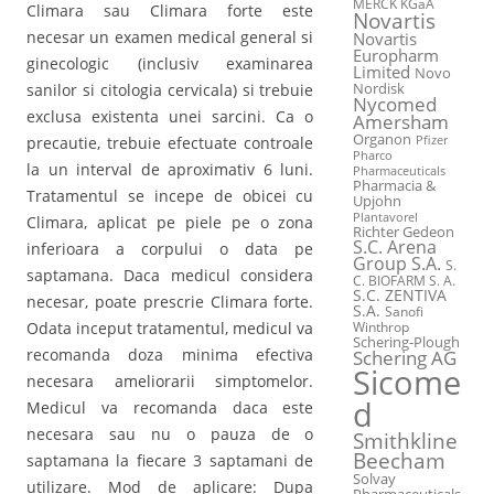
MERCK KGaA
Climara sau Climara forte este
Novartis
necesar un examen medical general si
Novartis
Europharm
ginecologic (inclusiv examinarea
Limited
Novo
sanilor si citologia cervicala) si trebuie
Nordisk
Nycomed
exclusa existenta unei sarcini. Ca o
Amersham
Organon
precautie, trebuie efectuate controale
Pfizer
Pharco
la un interval de aproximativ 6 luni.
Pharmaceuticals
Pharmacia &
Tratamentul se incepe de obicei cu
Upjohn
Plantavorel
Climara, aplicat pe piele pe o zona
Richter Gedeon
S.C. Arena
inferioara a corpului o data pe
Group S.A.
S.
saptamana. Daca medicul considera
C. BIOFARM S. A.
S.C. ZENTIVA
necesar, poate prescrie Climara forte.
S.A.
Sanofi
Odata inceput tratamentul, medicul va
Winthrop
Schering-Plough
recomanda doza minima efectiva
Schering AG
Sicome
necesara ameliorarii simptomelor.
d
Medicul va recomanda daca este
necesara sau nu o pauza de o
Smithkline
Beecham
saptamana la fiecare 3 saptamani de
Solvay
utilizare. Mod de aplicare: Dupa