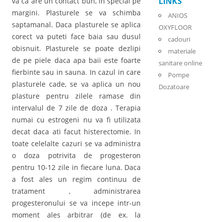
LINKS
va ca are un contact bun, in special pe
margini. Plasturele se va schimba
ANIOS
saptamanal. Daca plasturele se aplica
OXYFLOOR
corect va puteti face baia sau dusul
cadouri
obisnuit. Plasturele se poate dezlipi
materiale
de pe piele daca apa baii este foarte
sanitare online
fierbinte sau in sauna. In cazul in care
Pompe
plasturele cade, se va aplica un nou
Dozatoare
plasture pentru zilele ramase din
intervalul de 7 zile de doza . Terapia
numai cu estrogeni nu va fi utilizata
decat daca ati facut histerectomie. In
toate celelalte cazuri se va administra
o doza potrivita de progesteron
pentru 10-12 zile in fiecare luna. Daca
a fost ales un regim continuu de
tratament , administrarea
progesteronului se va incepe intr-un
moment ales arbitrar (de ex. la