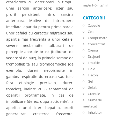
otoscleroza cu deteriorari in timpul
mg/ml+5 mg/ml
unei sarcini anterioare; icter sau
prurit persistent intr-o sarcina
CATEGORII
anterioara. Motive de intrerupere
Capsule
imediata: aparitia pentru prima oara a
Ceai
unor cefalei cu caracter migrenos sau
Comprimate
aparitia mai frecventa a unor cefalei
Concentrat
severe neobsnuite, tulburari de
Crema
perceptie aparute brusc (tulburari de
Drajeuri
vedere si de auz), la primele semne de
Emulsie
tromboflebita sau tromboembolie (de
Fiole
exemplu, dureri neobisnuite in
Flacon
gambe, respiratie dureroasa sau tuse
Gel
fara etiologie precizata, dureri
Gelule
toracice), inainte cu 6 saptamani de
Granule
operatii programate, in caz de
Guma de
imobilizare (de ex. dupa accidente), la
mestecat
aparitia unui icter, hepatita, prurit
Inhalator
generalizat, cresterea frecventei