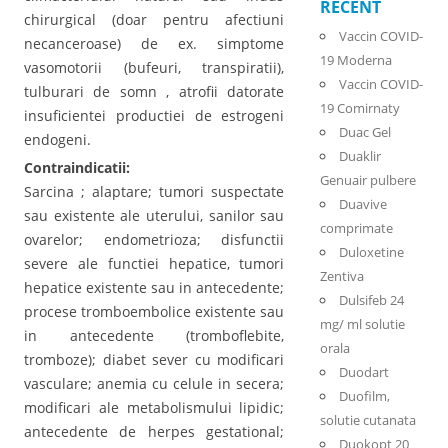
RECENT
chirurgical (doar pentru afectiuni
Vaccin COVID-
necanceroase) de ex. simptome
19 Moderna
vasomotorii (bufeuri, transpiratii),
Vaccin COVID-
tulburari de somn , atrofii datorate
19 Comirnaty
insuficientei productiei de estrogeni
Duac Gel
endogeni.
Duaklir
Contraindicatii:
Genuair pulbere
Sarcina ; alaptare; tumori suspectate
Duavive
sau existente ale uterului, sanilor sau
comprimate
ovarelor; endometrioza; disfunctii
Duloxetine
severe ale functiei hepatice, tumori
Zentiva
hepatice existente sau in antecedente;
Dulsifeb 24
procese tromboembolice existente sau
mg/ ml solutie
in antecedente (tromboflebite,
orala
tromboze); diabet sever cu modificari
Duodart
vasculare; anemia cu celule in secera;
Duofilm,
modificari ale metabolismului lipidic;
solutie cutanata
antecedente de herpes gestational;
Duokopt 20