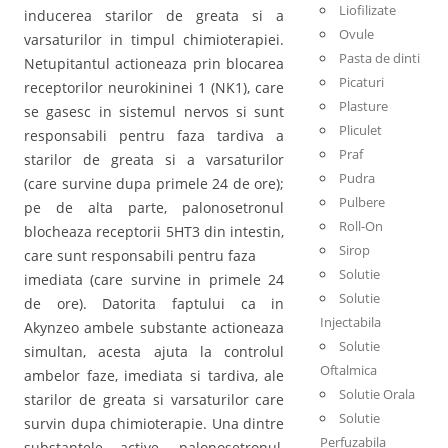
Liofilizate
inducerea starilor de greata si a
Ovule
varsaturilor in timpul chimioterapiei.
Pasta de dinti
Netupitantul actioneaza prin blocarea
Picaturi
receptorilor neurokininei 1 (NK1), care
Plasture
se gasesc in sistemul nervos si sunt
Pliculet
responsabili pentru faza tardiva a
Praf
starilor de greata si a varsaturilor
Pudra
(care survine dupa primele 24 de ore);
Pulbere
pe de alta parte, palonosetronul
Roll-On
blocheaza receptorii 5HT3 din intestin,
Sirop
care sunt responsabili pentru faza
Solutie
imediata (care survine in primele 24
Solutie
de ore). Datorita faptului ca in
Injectabila
Akynzeo ambele substante actioneaza
Solutie
simultan, acesta ajuta la controlul
Oftalmica
ambelor faze, imediata si tardiva, ale
Solutie Orala
starilor de greata si varsaturilor care
Solutie
survin dupa chimioterapie. Una dintre
Perfuzabila
substantele active, palonosetronul,