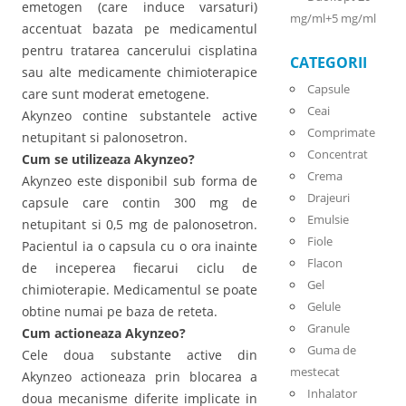
emetogen (care induce varsaturi)
mg/ml+5 mg/ml
accentuat bazata pe medicamentul
pentru tratarea cancerului cisplatina
CATEGORII
sau alte medicamente chimioterapice
Capsule
care sunt moderat emetogene.
Ceai
Akynzeo contine substantele active
Comprimate
netupitant si palonosetron.
Concentrat
Cum se utilizeaza Akynzeo?
Crema
Akynzeo este disponibil sub forma de
Drajeuri
capsule care contin 300 mg de
Emulsie
netupitant si 0,5 mg de palonosetron.
Fiole
Pacientul ia o capsula cu o ora inainte
Flacon
de inceperea fiecarui ciclu de
Gel
chimioterapie. Medicamentul se poate
Gelule
obtine numai pe baza de reteta.
Granule
Cum actioneaza Akynzeo?
Guma de
Cele doua substante active din
mestecat
Akynzeo actioneaza prin blocarea a
Inhalator
doua mecanisme diferite implicate in