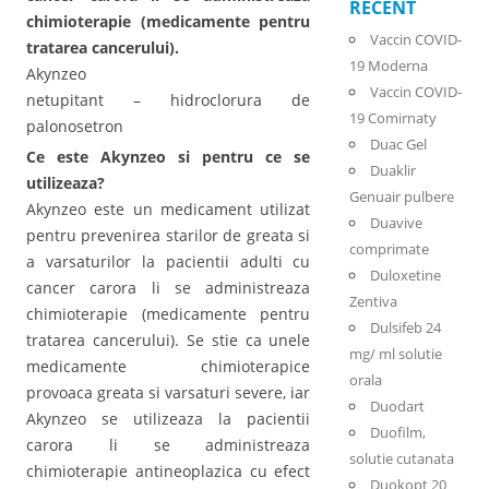
RECENT
chimioterapie (medicamente pentru
Vaccin COVID-
tratarea cancerului).
19 Moderna
Akynzeo
Vaccin COVID-
netupitant – hidroclorura de
19 Comirnaty
palonosetron
Duac Gel
Ce este Akynzeo si pentru ce se
Duaklir
utilizeaza?
Genuair pulbere
Akynzeo este un medicament utilizat
Duavive
pentru prevenirea starilor de greata si
comprimate
a varsaturilor la pacientii adulti cu
Duloxetine
cancer carora li se administreaza
Zentiva
chimioterapie (medicamente pentru
Dulsifeb 24
tratarea cancerului). Se stie ca unele
mg/ ml solutie
medicamente chimioterapice
orala
provoaca greata si varsaturi severe, iar
Duodart
Akynzeo se utilizeaza la pacientii
Duofilm,
carora li se administreaza
solutie cutanata
chimioterapie antineoplazica cu efect
Duokopt 20