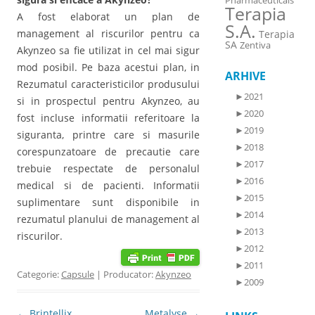
Pharmaceuticals
Terapia
A fost elaborat un plan de
S.A.
management al riscurilor pentru ca
Terapia
SA
Zentiva
Akynzeo sa fie utilizat in cel mai sigur
mod posibil. Pe baza acestui plan, in
ARHIVE
Rezumatul caracteristicilor produsului
►
2021
si in prospectul pentru Akynzeo, au
►
2020
fost incluse informatii referitoare la
►
2019
siguranta, printre care si masurile
►
2018
corespunzatoare de precautie care
►
2017
trebuie respectate de personalul
►
2016
medical si de pacienti. Informatii
►
2015
suplimentare sunt disponibile in
►
2014
rezumatul planului de management al
►
2013
riscurilor.
►
2012
►
2011
Categorie:
Capsule
| Producator:
Akynzeo
►
2009
Post navigation
←
Brintellix
Metalyse
→