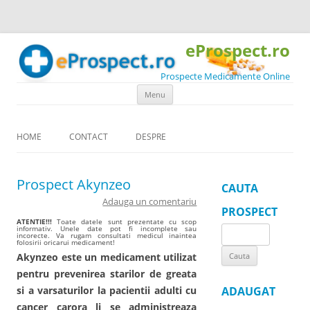
eProspect.ro
Prospecte Medicamente Online
Skip to content
Menu
HOME
CONTACT
DESPRE
Prospect Akynzeo
CAUTA
Adauga un comentariu
PROSPECT
ATENTIE!!!
Toate datele sunt prezentate cu scop
informativ. Unele date pot fi incomplete sau
Search
incorecte. Va rugam consultati medicul inaintea
folosirii oricarui medicament!
for:
Akynzeo este un medicament utilizat
pentru prevenirea starilor de greata
si a varsaturilor la pacientii adulti cu
ADAUGAT
cancer carora li se administreaza