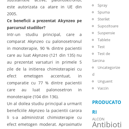
Spray
este autorizata ca atare in UE din
Spuma
2005.
Sterilet
Ce beneficii a prezentat Akynzeo pe
Supozitoare
parcursul studiilor?
Suspensie
Intr-un studiu principal, care a
Tablete
comparat Akynzeo cu palonosetronul
Test
in monoterapie, 90 % dintre pacientii
Test de
care au luat Akynzeo (121 din 135) nu
Sarcina
au prezentat varsaturi in primele 5
Uncategorize
zile de la initierea chimioterapiei cu
d
efect emetogen accentuat, in
Unguent
comparatie cu 77 % dintre pacientii
Vaccin
care au luat palonosetron in
monoterapie (104 din 136).
PRODUCATO
Un al doilea studiu principal a urmarit
beneficiile Akynzeo la pacientii carora
RI
li s-a administrat chimioterapie cu
ALCON
Antibioti
efect emetogen moderat. Aproximativ