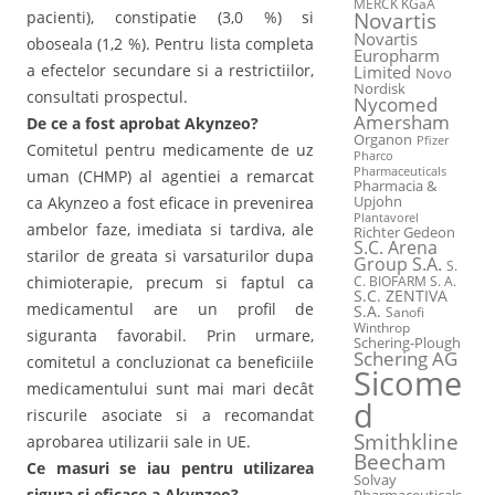
MERCK KGaA
Novartis
pacienti), constipatie (3,0 %) si
Novartis
oboseala (1,2 %). Pentru lista completa
Europharm
a efectelor secundare si a restrictiilor,
Limited
Novo
Nordisk
consultati prospectul.
Nycomed
Amersham
De ce a fost aprobat Akynzeo?
Organon
Pfizer
Comitetul pentru medicamente de uz
Pharco
Pharmaceuticals
uman (CHMP) al agentiei a remarcat
Pharmacia &
Upjohn
ca Akynzeo a fost eficace in prevenirea
Plantavorel
ambelor faze, imediata si tardiva, ale
Richter Gedeon
S.C. Arena
starilor de greata si varsaturilor dupa
Group S.A.
S.
C. BIOFARM S. A.
chimioterapie, precum si faptul ca
S.C. ZENTIVA
medicamentul are un profil de
S.A.
Sanofi
Winthrop
siguranta favorabil. Prin urmare,
Schering-Plough
Schering AG
comitetul a concluzionat ca beneficiile
Sicome
medicamentului sunt mai mari decât
d
riscurile asociate si a recomandat
Smithkline
aprobarea utilizarii sale in UE.
Beecham
Ce masuri se iau pentru utilizarea
Solvay
sigura si eficace a Akynzeo?