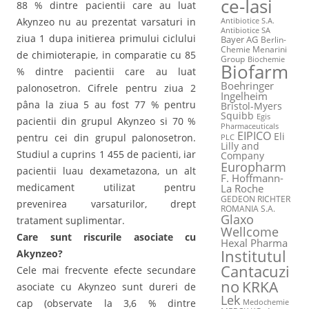
ce-Iasi
88 % dintre pacientii care au luat
Akynzeo nu au prezentat varsaturi in
Antibiotice S.A.
Antibiotice SA
ziua 1 dupa initierea primului ciclului
Bayer AG
Berlin-
Chemie Menarini
de chimioterapie, in comparatie cu 85
Group
Biochemie
Biofarm
% dintre pacientii care au luat
Boehringer
palonosetron. Cifrele pentru ziua 2
Ingelheim
pâna la ziua 5 au fost 77 % pentru
Bristol-Myers
Squibb
Egis
pacientii din grupul Akynzeo si 70 %
Pharmaceuticals
EIPICO
Eli
pentru cei din grupul palonosetron.
PLC
Lilly and
Studiul a cuprins 1 455 de pacienti, iar
Company
Europharm
pacientii luau dexametazona, un alt
F. Hoffmann-
medicament utilizat pentru
La Roche
GEDEON RICHTER
prevenirea varsaturilor, drept
ROMANIA S.A.
Glaxo
tratament suplimentar.
Wellcome
Care sunt riscurile asociate cu
Hexal Pharma
Institutul
Akynzeo?
Cantacuzi
Cele mai frecvente efecte secundare
no
KRKA
asociate cu Akynzeo sunt dureri de
Lek
cap (observate la 3,6 % dintre
Medochemie