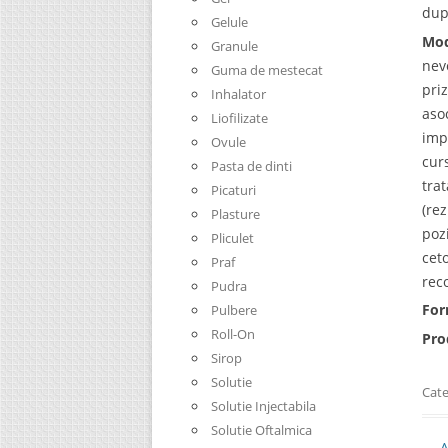
dup
Gelule
Mod
Granule
nev
Guma de mestecat
pri
Inhalator
aso
Liofilizate
imp
Ovule
cur
Pasta de dinti
tra
Picaturi
(re
Plasture
poz
Pliculet
cet
Praf
rec
Pudra
For
Pulbere
Roll-On
Pro
Sirop
Solutie
Cate
Solutie Injectabila
Solutie Oftalmica
Pos
←
A