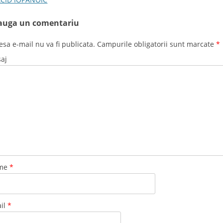
auga un comentariu
esa e-mail nu va fi publicata. Campurile obligatorii sunt marcate
*
aj
me
*
il
*