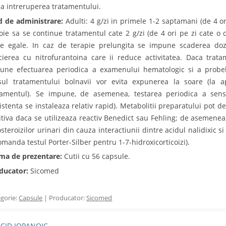
a intreruperea tratamentului.
 de administrare:
Adulti: 4 g/zi in primele 1-2 saptamani (de 4 or
oie sa se continue tratamentul cate 2 g/zi (de 4 ori pe zi cate o c
ze egale. In caz de terapie prelungita se impune scaderea doze
cierea cu nitrofurantoina care ii reduce activitatea. Daca trat
une efectuarea periodica a examenului hematologic si a probelo
sul tratamentului bolnavii vor evita expunerea la soare (la apa
tamentul). Se impune, de asemenea, testarea periodica a sensibi
zistenta se instaleaza relativ rapid). Metabolitii preparatului pot d
itiva daca se utilizeaza reactiv Benedict sau Fehling; de asemenea,
osteroizilor urinari din cauza interactiunii dintre acidul nalidixic s
omanda testul Porter-Silber pentru 1-7-hidroxicorticoizi).
ma de prezentare:
Cutii cu 56 capsule.
ducator:
Sicomed
gorie:
Capsule
| Producator:
Sicomed
t navigation
CID IOPANOIC