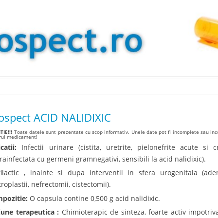
Skip to content
ospect ACID NALIDIXIC
IE!!!
Toate datele sunt prezentate cu scop informativ. Unele date pot fi incomplete sau inco
arui medicament!
catii:
Infectii urinare (cistita, uretrite, pielonefrite acute si 
rainfectata cu germeni gramnegativi, sensibili la acid nalidixic).
filactic , inainte si dupa interventii in sfera urogenitala (ad
roplastii, nefrectomii, cistectomii).
pozitie:
O capsula contine 0,500 g acid nalidixic.
iune terapeutica :
Chimioterapic de sinteza, foarte activ impotri