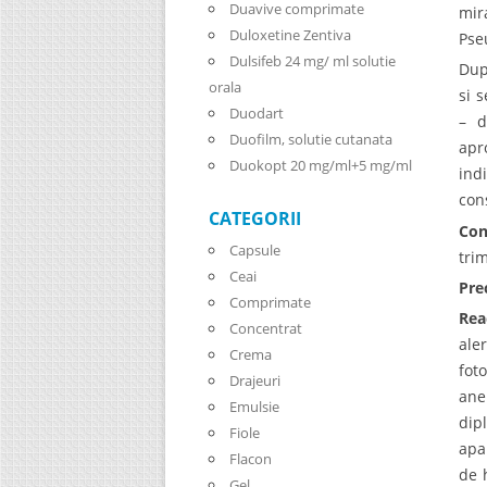
Duavive comprimate
mir
Duloxetine Zentiva
Pse
Dulsifeb 24 mg/ ml solutie
Dup
orala
si 
Duodart
– d
Duofilm, solutie cutanata
apr
Duokopt 20 mg/ml+5 mg/ml
ind
con
CATEGORII
Con
Capsule
trim
Ceai
Pre
Comprimate
Rea
Concentrat
ale
Crema
fot
Drajeuri
ane
Emulsie
dip
Fiole
apa
Flacon
de 
Gel