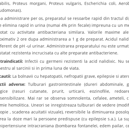
abilis, Proteus morgani, Proteus vulgaris, Escherichia coli, Aero
udomonas).
a administrare per os, preparatul se resoarbe rapid din tractul dige
se elimina rapid in urina (numai 4% prin fecale) impreuna cu un met
otat cu activitate antibacteriana similara. Valorile maxime ale
oximativ 2 ore dupa administrarea a 1 g de preparat. Acidul nalidix
iferent de pH -ul urinar. Administrarea preparatului nu este urmata
statat rezistenta incrucisata cu alte preparate antibacteriene.
traindicatii:
Infectii cu germeni rezistenti la acid nalidixic. Nu
estru al sarcinii si in prima luna de viata.
cautii:
La bolnavii cu hepatopatii, nefropatii grave, epilepsie si ate
ctii adverse:
Tulburari gastrointestinale (dureri abdominale, g
rgice (rasuri cutanate, prurit, urticarii, eozinofilie, redoa
osensibilizare. Mai rar se observa somnolenta, cefalee, ameteli, 
mie hemolitica. Uneori se inregistreaza tulburari de vedere (modific
lopie , scaderea acuitatii vizuale), reversibile la diminuarea posolo
rea la doze mari la persoane predispuse (cu epilepsie s.a.). La sug
hipertensiune intracraniana (bombarea fontanelei, edem pailar, cef