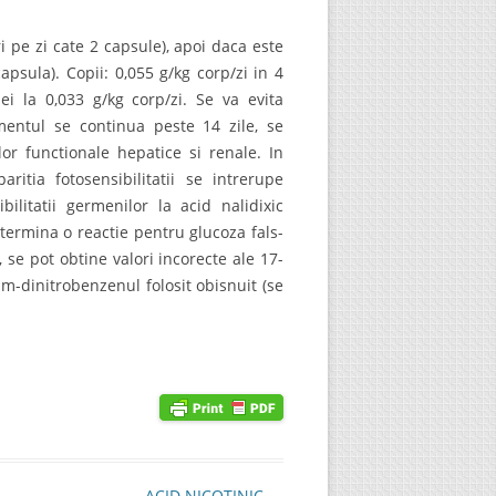
i pe zi cate 2 capsule), apoi daca este
apsula). Copii: 0,055 g/kg corp/zi in 4
i la 0,033 g/kg corp/zi. Se va evita
amentul se continua peste 14 zile, se
r functionale hepatice si renale. In
ritia fotosensibilitatii se intrerupe
litatii germenilor la acid nalidixic
etermina o reactie pentru glucoza fals-
 se pot obtine valori incorecte ale 17-
i m-dinitrobenzenul folosit obisnuit (se
ACID NICOTINIC
→