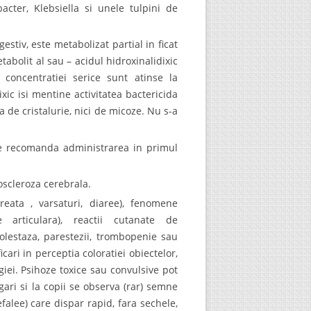
bacter, Klebsiella si unele tulpini de
stiv, este metabolizat partial in ficat
abolit al sau – acidul hidroxinalidixic
 concentratiei serice sunt atinse la
ic isi mentine activitatea bactericida
 de cristalurie, nici de micoze. Nu s-a
 se recomanda administrarea in primul
roscleroza cerebrala.
reata , varsaturi, diaree), fenomene
re articulara), reactii cutanate de
colestaza, parestezii, trombopenie sau
ari in perceptia coloratiei obiectelor,
giei. Psihoze toxice sau convulsive pot
ari si la copii se observa (rar) semne
alee) care dispar rapid, fara sechele,