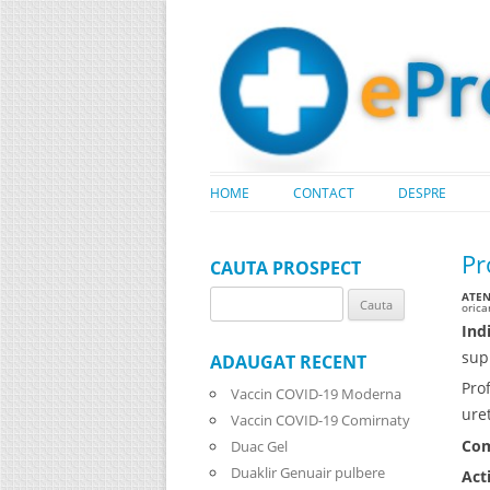
HOME
CONTACT
DESPRE
Pr
CAUTA PROSPECT
ATENT
Search
oric
for:
Indi
sup
ADAUGAT RECENT
Pro
Vaccin COVID-19 Moderna
uret
Vaccin COVID-19 Comirnaty
Com
Duac Gel
Duaklir Genuair pulbere
Act