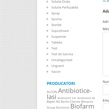
Solutie Orala
Solutie Perfuzabila
Ad
Spray
Spuma
Adr
Sterilet
Mes
Supozitoare
Suspensie
Tablete
Test
Test de Sarcina
Uncategorized
Unguent
Vaccin
Nu
PRODUCATORI
Antibiotice-
ALCON
Iasi
Antibiotice S.A.
Antibiotice SA
Ema
Bayer AG
Berlin-Chemie Menarini
Biofarm
Group
Biochemie