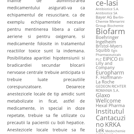
Inainte de administrarea
ce-Iasi
medicamentului asigurati-va ca
Antibiotice S.A.
Antibiotice SA
echipamentul de resuscitare, ca de
Bayer AG
Berlin-
Chemie Menarini
exemplu echipamentele necesare
Group
Biochemie
Biofarm
pentru mentinerea libera a cailor
aeriene si pentru oxigenare, si
Boehringer
Ingelheim
medicamente folosite in tratamentul
Bristol-Myers
Squibb
reactiilor toxice sunt la indemana.
Egis
Pharmaceuticals
Posibilitatea aparitiei hipotensiunii si
EIPICO
Eli
PLC
Lilly and
bradicardiei secundar blocarii
Company
Europharm
nervoase centrale trebuie anticipata si
F. Hoffmann-
trebuie luate precautiile
La Roche
corespunzatoare. Deoarece
GEDEON RICHTER
ROMANIA S.A.
anestezicele locale de tip amidic sunt
Glaxo
Wellcome
metabolizate in ficat, astfel de
Hexal Pharma
medicamente, in special in doze
Institutul
repetate, trebuie sa fie utilizate cu
Cantacuzi
precautii la pacientii cu boli hepatice.
no
KRKA
Lek
Anestezicele locale trebuie sa fie
Medochemie