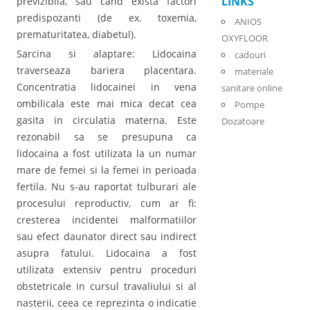
LINKS
previzibila, sau cand exista factori
predispozanti (de ex. toxemia,
ANIOS
prematuritatea, diabetul).
OXYFLOOR
Sarcina si alaptare: Lidocaina
cadouri
traverseaza bariera placentara.
materiale
Concentratia lidocainei in vena
sanitare online
ombilicala este mai mica decat cea
Pompe
gasita in circulatia materna. Este
Dozatoare
rezonabil sa se presupuna ca
lidocaina a fost utilizata la un numar
mare de femei si la femei in perioada
fertila. Nu s-au raportat tulburari ale
procesului reproductiv, cum ar fi:
cresterea incidentei malformatiilor
sau efect daunator direct sau indirect
asupra fatului. Lidocaina a fost
utilizata extensiv pentru proceduri
obstetricale in cursul travaliului si al
nasterii, ceea ce reprezinta o indicatie