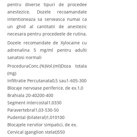
pentru diverse tipuri de procedee
anestezice. Dozele recoamandate
intentioneaza sa serveasca numai ca
un ghid al cantitatii de anestezic
necesara pentru procedeele de rutina.
Dozele recomandate de Xylocaine cu
adrenalina 5 mg/ml pentru adulti
sanatosi normali
ProceduraConc.(%)Vol.(ml)Doza totala
(mg)
Infiltratie Percutanata0,5 sau1-605-300
Blocaje nervoase periferice, de ex.1,0
Brahiala 20-40200-400
Segment intercostal1,0330
Paravertebral1,03-530-50
Pudental (bilateral)1,010100
Blocajele nervilor simpatici, de ex.
Cervical (ganglion stelat)550