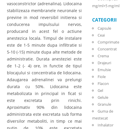
vasoconstrictor (adrenalina). Lidocaina
mg/ml+5 mg/ml
stabilizeaza membranele neuronale si
previne in mod reversibil initierea si
CATEGORII
conducerea impulsului nervos,
Capsule
producand in acest fel o actiune
Ceai
anestezica locala. Timpul de instalare
Comprimate
este de 1-5 minute dupa infiltratie si
Concentrat
5-10 (-15) minute dupa alte metode de
Crema
administratie. Durata anesteziei este
Drajeuri
de 1-2 (- 4) ore, in functie de tipul
Emulsie
blocajului si concentratia de lidocaina.
Fiole
Adaugarea adrenalinei va prelungi
Flacon
durata cu 50%. Lidocaina este
Gel
metabolizata in principal in ficat si
Gelule
este excretata prin rinichi.
Granule
Aproximativ 90% din lidocaina
Guma de
administrata este excretata sub forma
mestecat
diversilor metaboliti, in timp ce mai
Inhalator
putin de 10% este excretata