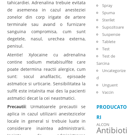
tahicardiei. Adrenalina trebuie evitata
Spray
de asemenea in cazul anesteziei
Spuma
zonelor din corp irigate de artere
Sterilet
terminale sau avand o furnizare
Supozitoare
sanguina compromisa, cum sunt
Suspensie
degetele, nasul, urechea externa,
Tablete
penisul.
Test
Atentie! Xylocaine cu adrenalina
Test de
contine sodium metabisulfite care
Sarcina
poate determina reactii alergice, cum
Uncategorize
sunt: socul anafilactic, episoade
d
astmatice si urticarie. Sensibilitatea la
Unguent
sulfit este intalnita mai des la pacienti
Vaccin
astmatici decat la cei neastmatici.
Precautii
: Urmatoarele precautii se
PRODUCATO
aplica in cazul utilizarii anestezicelor
RI
locale in general si trebuie luate in
ALCON
Antibioti
considerare inaintea administrarii.