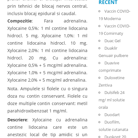
RECENT
prin tehnici de blocaj nervos central,
Vaccin COVID-
inclusiv blocaj epidural si caudal.
19 Moderna
Compozitie
: Fara adrenalina.
Vaccin COVID-
Xylocaine 0,5%: 1 ml contine lidocaina
19 Comirnaty
hidrocl. 5 mg. Xylocaine 1,0%: 1 ml
Duac Gel
contine lidocaina hidrocl. 10 mg.
Duaklir
Xylocaine 2,0%: 1 ml contine lidocaina
Genuair pulbere
hidrocl. 20 mg. Cu adrenalina:
Duavive
Xylocaine 0,5% + 5 mcg/ml adrenalina.
comprimate
Xylocaine 1,0% + 5 mcg/ml adrenalina.
Duloxetine
Xylocaine 2,0% + 5 mcg/ml adrenalina.
Zentiva
Nota. Ampulele si fiolele cu o singura
Dulsifeb 24
doza nu contin conservant. Fiolele cu
mg/ ml solutie
doze multiple contin conservant: metil
orala
parahidroxibenzoat 1 mg/ml.
Duodart
Descriere
: Xylocaine cu adrenalina
Duofilm,
contine lidocaina care este un
solutie cutanata
anestezic local de tip amidic si un
Duokopt 20