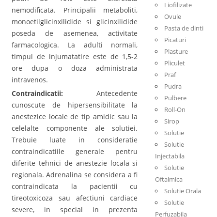
Liofilizate
nemodificata. Principalii metaboliti,
Ovule
monoetilglicinxilidide si glicinxilidide
Pasta de dinti
poseda de asemenea, activitate
Picaturi
farmacologica. La adulti normali,
Plasture
timpul de injumatatire este de 1,5-2
Pliculet
ore dupa o doza administrata
Praf
intravenos.
Pudra
Contraindicatii:
Antecedente
Pulbere
cunoscute de hipersensibilitate la
Roll-On
anestezice locale de tip amidic sau la
Sirop
celelalte componente ale solutiei.
Solutie
Trebuie luate in consideratie
Solutie
contraindicatiile generale pentru
Injectabila
diferite tehnici de anestezie locala si
Solutie
regionala. Adrenalina se considera a fi
Oftalmica
contraindicata la pacientii cu
Solutie Orala
tireotoxicoza sau afectiuni cardiace
Solutie
severe, in special in prezenta
Perfuzabila