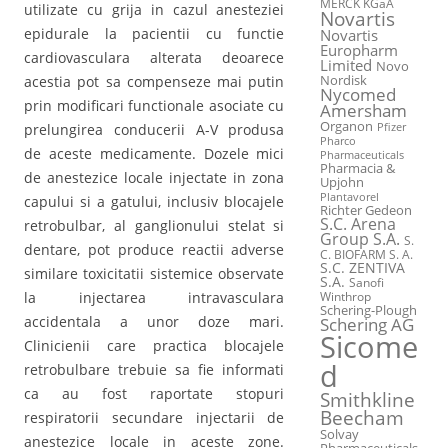
MERCK KGaA
utilizate cu grija in cazul anesteziei
Novartis
epidurale la pacientii cu functie
Novartis
Europharm
cardiovasculara alterata deoarece
Limited
Novo
acestia pot sa compenseze mai putin
Nordisk
Nycomed
prin modificari functionale asociate cu
Amersham
Organon
prelungirea conducerii A-V produsa
Pfizer
Pharco
de aceste medicamente. Dozele mici
Pharmaceuticals
Pharmacia &
de anestezice locale injectate in zona
Upjohn
Plantavorel
capului si a gatului, inclusiv blocajele
Richter Gedeon
S.C. Arena
retrobulbar, al ganglionului stelat si
Group S.A.
S.
dentare, pot produce reactii adverse
C. BIOFARM S. A.
S.C. ZENTIVA
similare toxicitatii sistemice observate
S.A.
Sanofi
la injectarea intravasculara
Winthrop
Schering-Plough
accidentala a unor doze mari.
Schering AG
Sicome
Clinicienii care practica blocajele
d
retrobulbare trebuie sa fie informati
ca au fost raportate stopuri
Smithkline
Beecham
respiratorii secundare injectarii de
Solvay
anestezice locale in aceste zone.