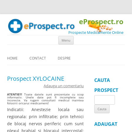
eProspect.ro
Prospecte Medicamente Online
Skip to content
Menu
HOME
CONTACT
DESPRE
Prospect XYLOCAINE
CAUTA
Adauga un comentariu
PROSPECT
ATENTIE!!!
Toate datele sunt prezentate cu scop
informativ. Unele date pot fi incomplete sau
Search
incorecte. Va rugam consultati medicul inaintea
folosirii oricarui medicament!
for:
Indicatii: Anestezie locala sau
regionala: prin infiltratie; prin tehnici
de blocaj nervos periferic cum sunt
ADAUGAT
plexul brahial si blocajul intercostal;