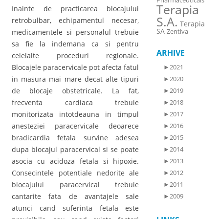
Pharmaceuticals
Terapia
Inainte de practicarea blocajului
S.A.
retrobulbar, echipamentul necesar,
Terapia
SA
Zentiva
medicamentele si personalul trebuie
sa fie la indemana ca si pentru
ARHIVE
celelalte proceduri regionale.
Blocajele paracervicale pot afecta fatul
►
2021
in masura mai mare decat alte tipuri
►
2020
de blocaje obstetricale. La fat,
►
2019
frecventa cardiaca trebuie
►
2018
monitorizata intotdeauna in timpul
►
2017
anesteziei paracervicale deoarece
►
2016
bradicardia fetala survine adesea
►
2015
dupa blocajul paracervical si se poate
►
2014
asocia cu acidoza fetala si hipoxie.
►
2013
Consecintele potentiale nedorite ale
►
2012
blocajului paracervical trebuie
►
2011
cantarite fata de avantajele sale
►
2009
atunci cand suferinta fetala este