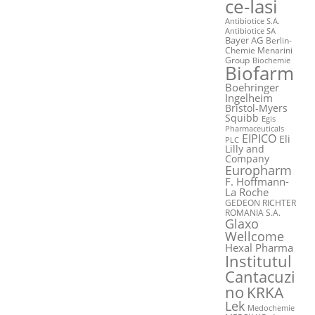
ce-Iasi
Antibiotice S.A.
Antibiotice SA
Bayer AG
Berlin-
Chemie Menarini
Group
Biochemie
Biofarm
Boehringer
Ingelheim
Bristol-Myers
Squibb
Egis
Pharmaceuticals
EIPICO
Eli
PLC
Lilly and
Company
Europharm
F. Hoffmann-
La Roche
GEDEON RICHTER
ROMANIA S.A.
Glaxo
Wellcome
Hexal Pharma
Institutul
Cantacuzi
no
KRKA
Lek
Medochemie