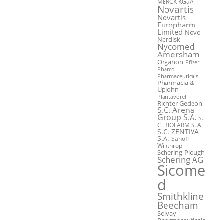
MERCK KGaA
Novartis
Novartis
Europharm
Limited
Novo
Nordisk
Nycomed
Amersham
Organon
Pfizer
Pharco
Pharmaceuticals
Pharmacia &
Upjohn
Plantavorel
Richter Gedeon
S.C. Arena
Group S.A.
S.
C. BIOFARM S. A.
S.C. ZENTIVA
S.A.
Sanofi
Winthrop
Schering-Plough
Schering AG
Sicome
d
Smithkline
Beecham
Solvay