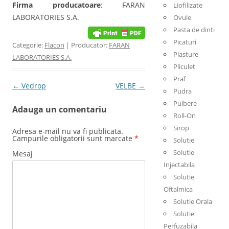
Firma producatoare
: FARAN
Liofilizate
LABORATORIES S.A.
Ovule
Pasta de dinti
Picaturi
Categorie:
Flacon
| Producator:
FARAN
Plasture
LABORATORIES S.A.
Pliculet
Praf
Post navigation
←
Vedrop
VELBE
→
Pudra
Pulbere
Adauga un comentariu
Roll-On
Sirop
Adresa e-mail nu va fi publicata.
Campurile obligatorii sunt marcate
*
Solutie
Solutie
Mesaj
Injectabila
Solutie
Oftalmica
Solutie Orala
Solutie
Perfuzabila