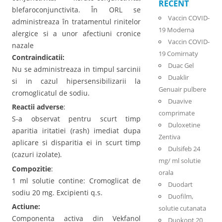
RECENT
blefaroconjunctivita. În ORL se
Vaccin COVID-
administreaza în tratamentul rinitelor
19 Moderna
alergice si a unor afectiuni cronice
Vaccin COVID-
nazale
19 Comirnaty
Contraindicatii:
Duac Gel
Nu se administreaza in timpul sarcinii
Duaklir
si in cazul hipersensibilizarii la
Genuair pulbere
cromoglicatul de sodiu.
Duavive
Reactii adverse
:
comprimate
S-a observat pentru scurt timp
Duloxetine
aparitia iritatiei (rash) imediat dupa
Zentiva
aplicare si disparitia ei in scurt timp
Dulsifeb 24
(cazuri izolate).
mg/ ml solutie
Compozitie
:
orala
1 ml solutie contine: Cromoglicat de
Duodart
sodiu 20 mg. Excipienti q.s.
Duofilm,
Actiune:
solutie cutanata
Componenta activa din Vekfanol
Duokopt 20