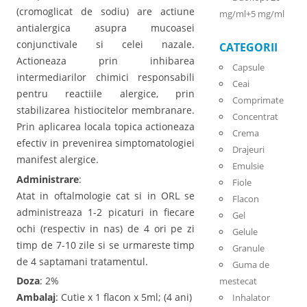
(cromoglicat de sodiu) are actiune
mg/ml+5 mg/ml
antialergica asupra mucoasei
conjunctivale si celei nazale.
CATEGORII
Actioneaza prin inhibarea
Capsule
intermediarilor chimici responsabili
Ceai
pentru reactiile alergice, prin
Comprimate
stabilizarea histiocitelor membranare.
Concentrat
Prin aplicarea locala topica actioneaza
Crema
efectiv in prevenirea simptomatologiei
Drajeuri
manifest alergice.
Emulsie
Administrare
:
Fiole
Atat in oftalmologie cat si in ORL se
Flacon
administreaza 1-2 picaturi in fiecare
Gel
ochi (respectiv in nas) de 4 ori pe zi
Gelule
timp de 7-10 zile si se urmareste timp
Granule
de 4 saptamani tratamentul.
Guma de
Doza
: 2%
mestecat
Ambalaj
: Cutie x 1 flacon x 5ml; (4 ani)
Inhalator