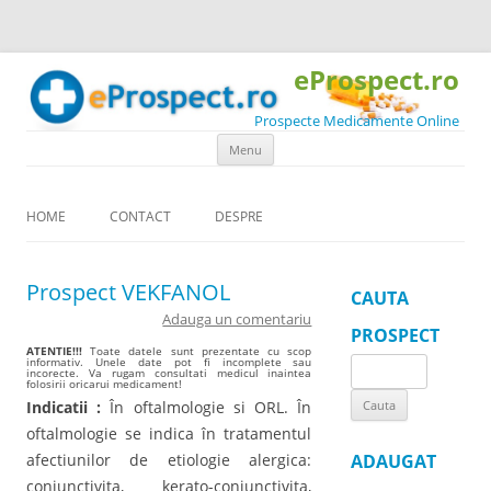
eProspect.ro
Prospecte Medicamente Online
Skip to content
Menu
HOME
CONTACT
DESPRE
Prospect VEKFANOL
CAUTA
Adauga un comentariu
PROSPECT
ATENTIE!!!
Toate datele sunt prezentate cu scop
informativ. Unele date pot fi incomplete sau
Search
incorecte. Va rugam consultati medicul inaintea
folosirii oricarui medicament!
for:
Indicatii :
În oftalmologie si ORL. În
oftalmologie se indica în tratamentul
afectiunilor de etiologie alergica:
ADAUGAT
conjunctivita, kerato-conjunctivita,