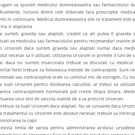
rugam sa spuneti medicului dumneavoastra sau farmacistului daca
icamente, inclusiv dintre cele eliberate fara prescriptie medic
mis in continuare. Medicul dumneavoastra stie ce tratament este 
cina si alaptarea
a sunteti gravida sau alaptati, credeti ca ati putea fi gravida 
esati-va medicului sau farmacistului pentru recomandari inainte d
ti Ursorom daca sunteti gravida sau alaptati numai daca med
olut necesar sa il utilizati. Utilizarea Ursorom in primele 3 luni de 
ar daca nu sunteti insarcinata trebuie sa discutati cu medicu
en?ial fertil trebuie sa foloseasca metode de contraceptie. Sunt 
monale sau contraceptive orale cu continut mic de estrogen. Cu toa
a luati Ursorom pentru dizolvarea calculilor, ar trebui sa utiliz
arece contraceptivele hormonale pot creste litiaza biliara. M
ctuarea unui test de sarcina inainte de a va prescrie Ursorom.
trebuie sa luati Ursorom daca alaptati. Nu se cunoaste daca Ursoro
a tratamentul cu Ursorom este absolut necesar, trebuie sa intrerup
inistrarea la copii
exista limita de varsta pentru administrarea acidului ursodeoxi
inistrarea de Ursorom se face in functie de greutatea corporala si 