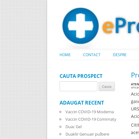
HOME
CONTACT
DESPRE
Pr
CAUTA PROSPECT
ATENT
Search
oric
for:
Aci
gas
ADAUGAT RECENT
URS
Vaccin COVID-19 Moderna
Aci
Vaccin COVID-19 Comirnaty
Cit
Duac Gel
ace
Duaklir Genuair pulbere