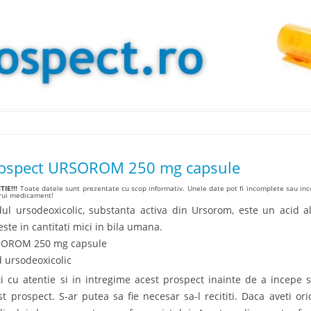
Skip to content
ospect URSOROM 250 mg capsule
IE!!!
Toate datele sunt prezentate cu scop informativ. Unele date pot fi incomplete sau inco
arui medicament!
dul ursodeoxicolic, substanta activa din Ursorom, este un acid al
este in cantitati mici in bila umana.
OROM 250 mg capsule
d ursodeoxicolic
iti cu atentie si in intregime acest prospect inainte de a incepe s
st prospect. S-ar putea sa fie necesar sa-l recititi. Daca aveti or