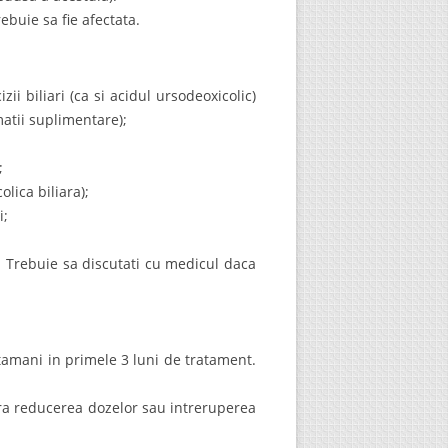
rebuie sa fie afectata.
zii biliari (ca si acidul ursodeoxicolic)
atii suplimentare);
;
lica biliara);
i;
. Trebuie sa discutati cu medicul daca
aptamani in primele 3 luni de tratament.
ara reducerea dozelor sau intreruperea