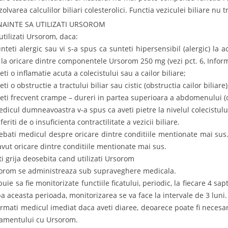
zolvarea calculilor biliari colesterolici. Functia veziculei biliare nu t
INAINTE SA UTILIZATI URSOROM
utilizati Ursorom, daca:
nteti alergic sau vi s-a spus ca sunteti hipersensibil (alergic) la aci
 la oricare dintre componentele Ursorom 250 mg (vezi pct. 6, Inform
eti o inflamatie acuta a colecistului sau a cailor biliare;
eti o obstructie a tractului biliar sau cistic (obstructia cailor biliare)
veti frecvent crampe – dureri in partea superioara a abdomenului (co
edicul dumneavoastra v-a spus ca aveti pietre la nivelul colecistulu
feriti de o insuficienta contractilitate a vezicii biliare.
rebati medicul despre oricare dintre conditiile mentionate mai sus
 avut oricare dintre conditiile mentionate mai sus.
ti grija deosebita cand utilizati Ursorom
orom se administreaza sub supraveghere medicala.
buie sa fie monitorizate functiile ficatului, periodic, la fiecare 4 s
a aceasta perioada, monitorizarea se va face la intervale de 3 luni.
ormati medicul imediat daca aveti diaree, deoarece poate fi neces
tamentului cu Ursorom.