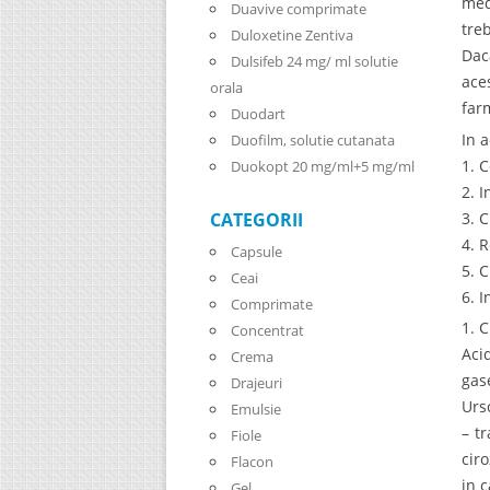
med
Duavive comprimate
tre
Duloxetine Zentiva
Dac
Dulsifeb 24 mg/ ml solutie
ace
orala
far
Duodart
In a
Duofilm, solutie cutanata
1. 
Duokopt 20 mg/ml+5 mg/ml
2. I
3. 
CATEGORII
4. 
Capsule
5. 
Ceai
6. 
Comprimate
1. 
Concentrat
Aci
Crema
gas
Drajeuri
Urs
Emulsie
– t
Fiole
cir
Flacon
in 
Gel