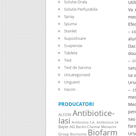
Solutie Orala
Uti
Solutie Perfuzabila
Va 
Spray
med
Spuma
Efe
Sterilet
– c
Supozitoare
alu
Suspensie
Dac
Tablete
dou
Test
– c
Test de Sarcina
san
Uncategorized
sa 
Unguent
Urs
Vaccin
– c
med
PRODUCATORI
Med
Antibiotice-
pen
ALCON
Iasi
sau
Antibiotice S.A.
Antibiotice SA
for
Bayer AG
Berlin-Chemie Menarini
Biofarm
Urs
Group
Biochemie