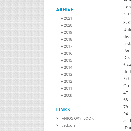
Con
ARHIVE
Nu 
►
2021
3. 
►
2020
Uti
►
2019
dis
►
2018
fi s
►
2017
Pen
►
2016
Doz
►
2015
6 c
►
2014
-In
►
2013
Sch
►
2012
Gre
►
2011
47 
►
2009
63 
79 
LINKS
94 
ANIOS OXYFLOOR
> 1
cadouri
-Da