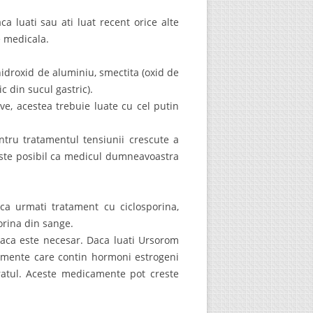
 luati sau ati luat recent orice alte
e medicala.
hidroxid de aluminiu, smectita (oxid de
 din sucul gastric).
e, acestea trebuie luate cu cel putin
entru tratamentul tensiunii crescute a
 Este posibil ca medicul dumneavoastra
aca urmati tratament cu ciclosporina,
orina din sange.
aca este necesar. Daca luati Ursorom
camente care contin hormoni estrogeni
ratul. Aceste medicamente pot creste