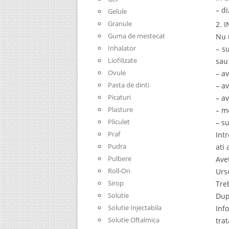
– di
Gelule
Granule
2. 
Guma de mestecat
Nu 
Inhalator
– su
Liofilizate
sau
Ovule
– av
Pasta de dinti
– av
Picaturi
– a
Plasture
– m
Pliculet
– su
Praf
Int
Pudra
ati
Pulbere
Ave
Roll-On
Urs
Sirop
Tre
Solutie
Dup
Solutie Injectabila
Inf
Solutie Oftalmica
tra