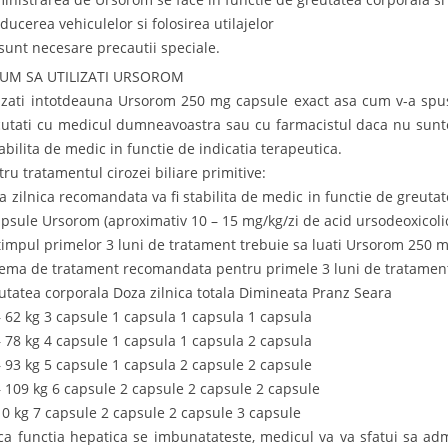
ducerea vehiculelor si folosirea utilajelor
sunt necesare precautii speciale.
CUM SA UTILIZATI URSOROM
lizati intotdeauna Ursorom 250 mg capsule exact asa cum v-a sp
cutati cu medicul dumneavoastra sau cu farmacistul daca nu sunte
tabilita de medic in functie de indicatia terapeutica.
tru tratamentul cirozei biliare primitive:
a zilnica recomandata va fi stabilita de medic in functie de greutate
apsule Ursorom (aproximativ 10 – 15 mg/kg/zi de acid ursodeoxicolic
 timpul primelor 3 luni de tratament trebuie sa luati Ursorom 250 m
ema de tratament recomandata pentru primele 3 luni de tratamen
utatea corporala Doza zilnica totala Dimineata Pranz Seara
– 62 kg 3 capsule 1 capsula 1 capsula 1 capsula
– 78 kg 4 capsule 1 capsula 1 capsula 2 capsula
– 93 kg 5 capsule 1 capsula 2 capsule 2 capsule
– 109 kg 6 capsule 2 capsule 2 capsule 2 capsule
10 kg 7 capsule 2 capsule 2 capsule 3 capsule
ca functia hepatica se imbunatateste, medicul va va sfatui sa admi