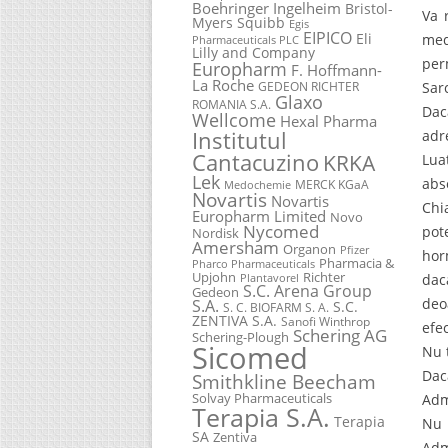
Boehringer Ingelheim
Bristol-
Va 
Myers Squibb
Egis
EIPICO
Eli
med
Pharmaceuticals PLC
Lilly and Company
per
Europharm
F. Hoffmann-
La Roche
GEDEON RICHTER
Sar
Glaxo
ROMANIA S.A.
Dac
Wellcome
Hexal Pharma
Institutul
adr
Cantacuzino
KRKA
Lua
Lek
abs
MERCK KGaA
Medochemie
Novartis
Novartis
Chi
Europharm Limited
Novo
Nycomed
pot
Nordisk
Amersham
Organon
Pfizer
hor
Pharmacia &
Pharco Pharmaceuticals
Upjohn
Richter
dac
Plantavorel
S.C. Arena Group
Gedeon
deo
S.A.
S.C.
S. C. BIOFARM S. A.
ZENTIVA S.A.
Sanofi Winthrop
efe
Schering AG
Schering-Plough
Sicomed
Nu 
Dac
Smithkline Beecham
Solvay Pharmaceuticals
Adm
Terapia S.A.
Terapia
Nu 
SA
Zentiva
Adm