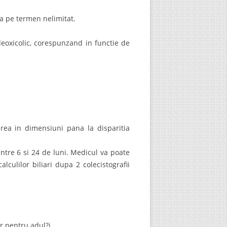
ta pe termen nelimitat.
eoxicolic, corespunzand in functie de
erea in dimensiuni pana la disparitia
intre 6 si 24 de luni. Medicul va poate
culilor biliari dupa 2 colecistografii
r pentru adul?i.