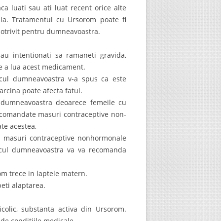
 luati sau ati luat recent orice alte
ala. Tratamentul cu Ursorom poate fi
potrivit pentru dumneavoastra.
sau intentionati sa ramaneti gravida,
e a lua acest medicament.
icul dumneavoastra v-a spus ca este
sarcina poate afecta fatul.
l dumneavoastra deoarece femeile cu
recomandate masuri contraceptive non-
te acestea,
ati masuri contraceptive nonhormonale
edicul dumneavoastra va va recomanda
m trece in laptele matern.
eti alaptarea.
colic, substanta activa din Ursorom.
de conditiile medicale.