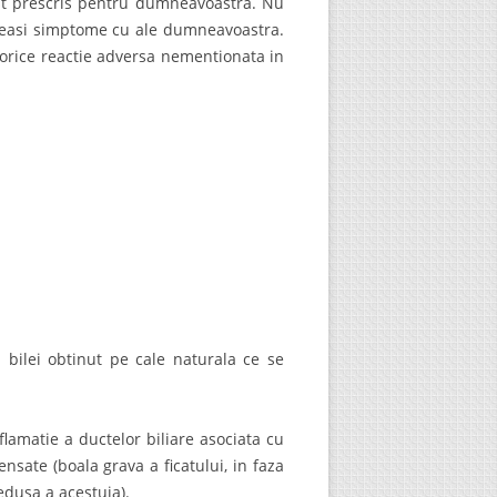
st prescris pentru dumneavoastra. Nu
celeasi simptome cu ale dumneavoastra.
 orice reactie adversa nementionata in
 bilei obtinut pe cale naturala ce se
flamatie a ductelor biliare asociata cu
nsate (boala grava a ficatului, in faza
edusa a acestuia).