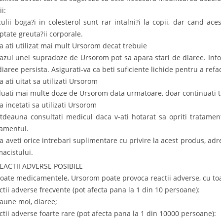
i:
culii boga?i in colesterol sunt rar intalni?i la copii, dar cand ac
ptate greuta?ii corporale.
a ati utilizat mai mult Ursorom decat trebuie
cazul unei supradoze de Ursorom pot sa apara stari de diaree. Inf
iaree persista. Asigurati-va ca beti suficiente lichide pentru a refac
a ati uitat sa utilizati Ursorom
luati mai multe doze de Ursorom data urmatoare, doar continuati t
a incetati sa utilizati Ursorom
otdeauna consultati medicul daca v-ati hotarat sa opriti tratame
tamentul.
a aveti orice intrebari suplimentare cu privire la acest produs, a
macistului.
REACTII ADVERSE POSIBILE
toate medicamentele, Ursorom poate provoca reactii adverse, cu toa
ctii adverse frecvente (pot afecta pana la 1 din 10 persoane):
caune moi, diaree;
ctii adverse foarte rare (pot afecta pana la 1 din 10000 persoane):