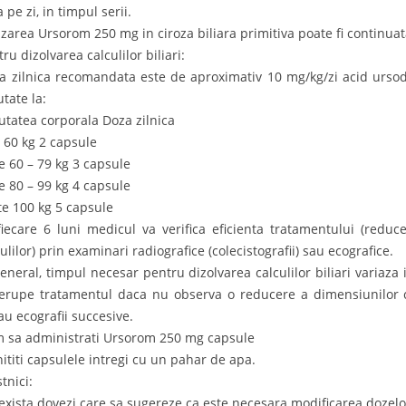
 pe zi, in timpul serii.
lizarea Ursorom 250 mg in ciroza biliara primitiva poate fi continua
ru dizolvarea calculilor biliari:
a zilnica recomandata este de aproximativ 10 mg/kg/zi acid ursod
utate la:
utatea corporala Doza zilnica
 60 kg 2 capsule
re 60 – 79 kg 3 capsule
re 80 – 99 kg 4 capsule
te 100 kg 5 capsule
fiecare 6 luni medicul va verifica eficienta tratamentului (reduc
ulilor) prin examinari radiografice (colecistografii) sau ecografice.
general, timpul necesar pentru dizolvarea calculilor biliari variaza 
rerupe tratamentul daca nu observa o reducere a dimensiunilor cal
sau ecografii succesive.
 sa administrati Ursorom 250 mg capsule
hititi capsulele intregi cu un pahar de apa.
tnici:
exista dovezi care sa sugereze ca este necesara modificarea dozelo