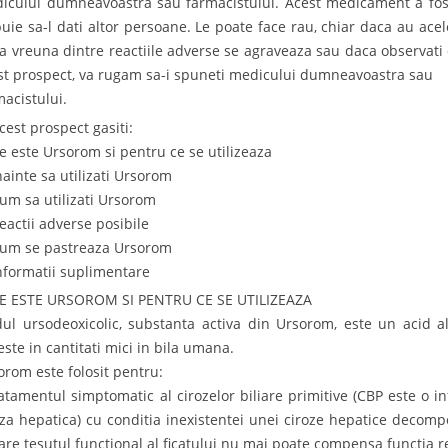
icului dumneavoastra sau farmacistului. Acest medicament a fo
buie sa-l dati altor persoane. Le poate face rau, chiar daca au a
a vreuna dintre reactiile adverse se agraveaza sau daca observati
st prospect, va rugam sa-i spuneti medicului dumneavoastra sau
macistului.
cest prospect gasiti:
Ce este Ursorom si pentru ce se utilizeaza
nainte sa utilizati Ursorom
Cum sa utilizati Ursorom
Reactii adverse posibile
Cum se pastreaza Ursorom
Informatii suplimentare
CE ESTE URSOROM SI PENTRU CE SE UTILIZEAZA
dul ursodeoxicolic, substanta activa din Ursorom, este un acid al
este in cantitati mici in bila umana.
orom este folosit pentru:
ratamentul simptomatic al cirozelor biliare primitive (CBP este o in
oza hepatica) cu conditia inexistentei unei ciroze hepatice decompe
care tesutul functional al ficatului nu mai poate compensa functia r