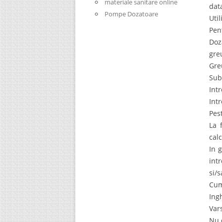
materiale sanitare online
data
Pompe Dozatoare
Uti
Pent
Doz
gre
Gre
Sub
Int
Int
Pes
La 
calc
In 
int
si/
Cum
Ing
Vars
Nu 