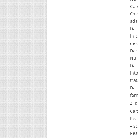
Copi
Cal
ada
Dac
In 
de d
Dac
Nu 
Dac
Int
tra
Dac
far
4. 
Ca 
Rea
– s
Rea