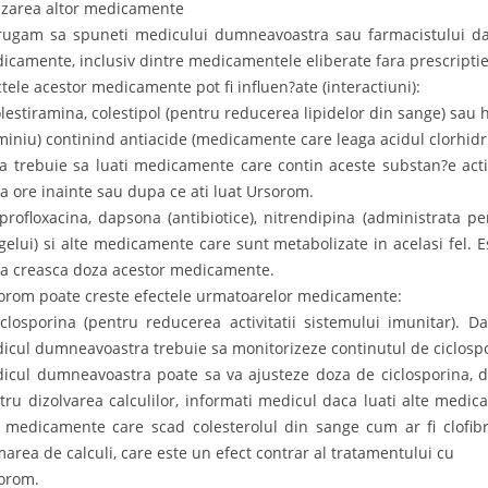
lizarea altor medicamente
rugam sa spuneti medicului dumneavoastra sau farmacistului daca
icamente, inclusiv dintre medicamentele eliberate fara prescripti
ctele acestor medicamente pot fi influen?ate (interactiuni):
olestiramina, colestipol (pentru reducerea lipidelor din sange) sau 
miniu) continind antiacide (medicamente care leaga acidul clorhidric
a trebuie sa luati medicamente care contin aceste substan?e activ
a ore inainte sau dupa ce ati luat Ursorom.
iprofloxacina, dapsona (antibiotice), nitrendipina (administrata p
gelui) si alte medicamente care sunt metabolizate in acelasi fel.
va creasca doza acestor medicamente.
orom poate creste efectele urmatoarelor medicamente:
iclosporina (pentru reducerea activitatii sistemului imunitar). D
icul dumneavoastra trebuie sa monitorizeze continutul de ciclosp
icul dumneavoastra poate sa va ajusteze doza de ciclosporina, d
tru dizolvarea calculilor, informati medicul daca luati alte medi
 medicamente care scad colesterolul din sange cum ar fi clofib
marea de calculi, care este un efect contrar al tratamentului cu
orom.