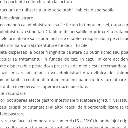
u la pacientii cu intoleranta la lactoza.
tructiuni de utilizare a Unidox Solutab”` tablete dispersabile
 de administrare
recomanda ca administrarea sa fie facuta in timpul mesei, dupa c
administreaza simultan 2 tablete dispersabile in prima zi a tratam
zilele urmatoare sa se administreze o tableta dispersabila pe zi la a
ata normala a tratamentului este de 5- 10 zile.
leta dispersabila poate fi inghitita ca atare cu putin lichid sau poa
ticulariza tratamentul in functie de caz. in cazul in care accide
lete dispersabile peste doza prescrisa de medic este recomandata 
cazul in care ati uitat sa va administrati doza zilnica de Unido
omandabil sa continuati tratamentul incepand cu doza urmatoare.
a dubla in vederea recuperarii dozei pierdute.
cte secundare
ori pot aparea efecte gastro-intestinale trecatoare (greturi, varsatur
cazul eruptiilor cutanate si al altor reactii de hipersensibilizare s
 de pastrare
trarea se face la temperatura camerei (15 – 25*C) in ambalajul orig
u se utiliza dupa termenul de valabilitate inscriptionat pe ambalaj.