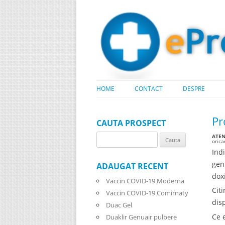
HOME
CONTACT
DESPRE
Pr
CAUTA PROSPECT
ATENT
Search
oric
for:
Ind
gen
ADAUGAT RECENT
doxi
Vaccin COVID-19 Moderna
Cit
Vaccin COVID-19 Comirnaty
dis
Duac Gel
Ce 
Duaklir Genuair pulbere