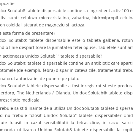
pozitie
dox Solutab8 tablete dispersabile contine ca ingredient activ 100 m
ctivi sunt: celuloza microcristalina, zaharina, hidroxipropil celulo
icon coloidal, stearat de magneziu si lactoza.
e este forma de prezentare?
dox Solutab® tablete dispersabile este o tableta galbena, rotunj
nd o linie despartitoare la jumatatea fetei opuse. Tabletele sunt amb
 actioneaza Unidox Solutab`” tablete dispersabile?
dox Solutab® tablete dispersabile contine un antibiotic care aparti
ptomele (de exemplu febra) dispar in cateva zile, tratamentul trebu
inatorul autorizatiei de punere pe piata:
dox Solutab* tablete dispersabile a fost inregistrat si este produs
derdorp, The Netherlands / Olanda. Unidox Solutab® tablete disp
prescriptie medicala.
trebuie sa stiti inainte de a utiliza Unidox Solutab8 tablete dispersa
d nu trebuie folosit Unidox Solutab” tablete dispersabile? Uni
buie folosit in cazul sensibilitatii la tetracicline, in cazul sar
omanda utilizarea Unidox Solutab8 tablete dispersabile la copii