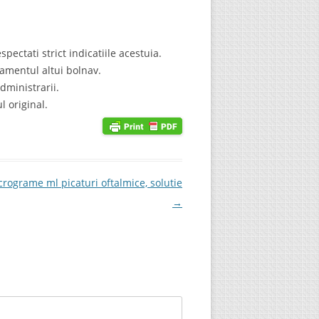
ectati strict indicatiile acestuia.
camentul altui bolnav.
dministrarii.
l original.
rograme ml picaturi oftalmice, solutie
→