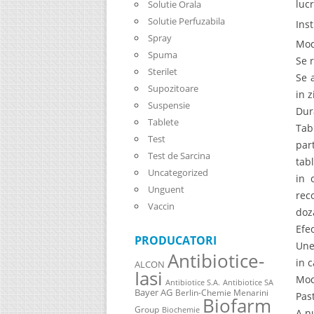
lucr
Solutie Orala
Solutie Perfuzabila
Ins
Spray
Mod
Spuma
Se 
Sterilet
Se 
Supozitoare
in 
Suspensie
Dur
Tablete
Tab
Test
par
Test de Sarcina
tab
Uncategorized
in 
Unguent
rec
Vaccin
doz
Efe
PRODUCATORI
Une
Antibiotice-
in 
ALCON
Iasi
Mod
Antibiotice S.A.
Antibiotice SA
Bayer AG
Berlin-Chemie Menarini
Pas
Biofarm
Group
Biochemie
A n