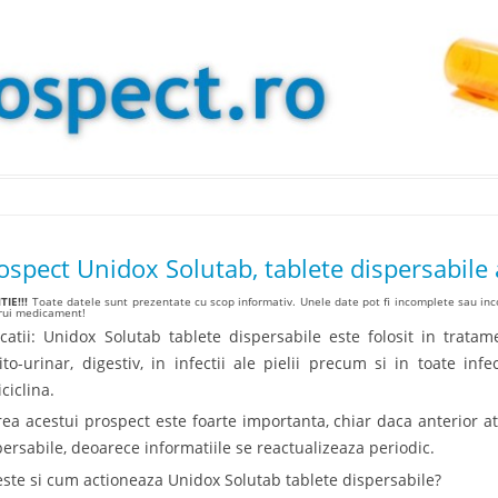
Skip to content
ospect Unidox Solutab, tablete dispersabile
IE!!!
Toate datele sunt prezentate cu scop informativ. Unele date pot fi incomplete sau inco
arui medicament!
icatii: Unidox Solutab tablete dispersabile este folosit in tratame
ito-urinar, digestiv, in infectii ale pielii precum si in toate infe
ciclina.
irea acestui prospect este foarte importanta, chiar daca anterior a
persabile, deoarece informatiile se reactualizeaza periodic.
este si cum actioneaza Unidox Solutab tablete dispersabile?