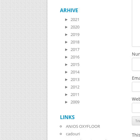
ARHIVE
►
2021
►
2020
►
2019
►
2018
►
2017
Nu
►
2016
►
2015
►
2014
Ema
►
2013
►
2012
►
2011
Web
►
2009
LINKS
ANIOS OXYFLOOR
cadouri
Thi