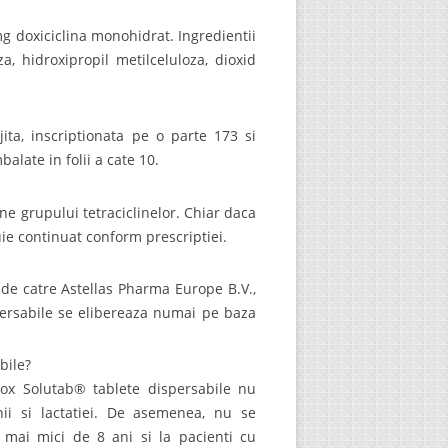
g doxiciclina monohidrat. Ingredientii
za, hidroxipropil metilceluloza, dioxid
ita, inscriptionata pe o parte 173 si
alate in folii a cate 10.
ne grupului tetraciclinelor. Chiar daca
ie continuat conform prescriptiei.
 de catre Astellas Pharma Europe B.V.,
ersabile se elibereaza numai pe baza
bile?
dox Solutab® tablete dispersabile nu
cinii si lactatiei. De asemenea, nu se
 mai mici de 8 ani si la pacienti cu