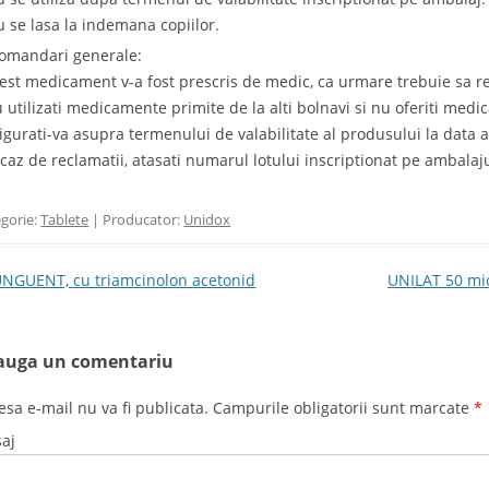
u se lasa la indemana copiilor.
omandari generale:
cest medicament v-a fost prescris de medic, ca urmare trebuie sa resp
u utilizati medicamente primite de la alti bolnavi si nu oferiti medi
sigurati-va asupra termenului de valabilitate al produsului la data a
n caz de reclamatii, atasati numarul lotului inscriptionat pe ambalaju
gorie:
Tablete
| Producator:
Unidox
t navigation
NGUENT, cu triamcinolon acetonid
UNILAT 50 mic
auga un comentariu
esa e-mail nu va fi publicata. Campurile obligatorii sunt marcate
*
aj