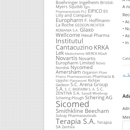
Boehringer Ingelheim
Bristol-
Myers Squibb
A n
Egis
EIPICO
Eli
Pharmaceuticals PLC
Rec
Lilly and Company
Europharm
F. Hoffmann-
• A
La Roche
GEDEON RICHTER
Glaxo
• N
ROMANIA S.A.
Wellcome
Hexal Pharma
• A
Institutul
• i
Cantacuzino
KRKA
Lek
MERCK KGaA
Medochemie
Novartis
Novartis
Cate
Europharm Limited
Novo
Nycomed
Nordisk
Amersham
Organon
Pfizer
Pos
←
U
Pharmacia &
Pharco Pharmaceuticals
Upjohn
Richter
Plantavorel
S.C. Arena Group
Gedeon
S.A.
S.C.
S. C. BIOFARM S. A.
ZENTIVA S.A.
Sanofi Winthrop
Ad
Schering AG
Schering-Plough
Sicomed
Adr
Smithkline Beecham
Solvay Pharmaceuticals
Mes
Terapia S.A.
Terapia
SA
Zentiva