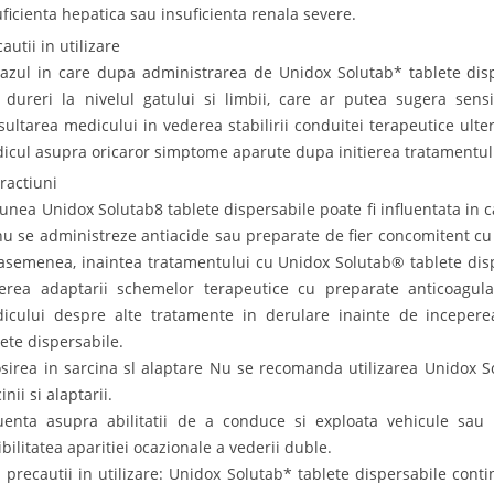
uficienta hepatica sau insuficienta renala severe.
autii in utilizare
cazul in care dupa administrarea de Unidox Solutab* tablete disp
 dureri la nivelul gatului si limbii, care ar putea sugera sensi
sultarea medicului in vederea stabilirii conduitei terapeutice ulte
icul asupra oricaror simptome aparute dupa initierea tratamentulu
eractiuni
iunea Unidox Solutab8 tablete dispersabile poate fi influentata in 
nu se administreze antiacide sau preparate de fier concomitent cu
asemenea, inaintea tratamentului cu Unidox Solutab® tablete disp
erea adaptarii schemelor terapeutice cu preparate anticoagul
icului despre alte tratamente in derulare inainte de inceper
lete dispersabile.
osirea in sarcina sl alaptare Nu se recomanda utilizarea Unidox S
inii si alaptarii.
luenta asupra abilitatii de a conduce si exploata vehicule sau 
ibilitatea aparitiei ocazionale a vederii duble.
e precautii in utilizare: Unidox Solutab* tablete dispersabile cont