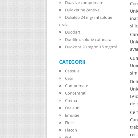
Duavive comprimate
Com
Duloxetine Zentiva
Uni
Dulsifeb 24 mg/ ml solutie
ina
orala
sil
Duodart
Car
Duofilm, solutie cutanata
Uni
Duokopt 20 mg/ml+5 mg/ml
ava
Cum
CATEGORII
Uni
Capsule
sim
Ceai
Det
Comprimate
Uni
Concentrat
Lei
Crema
de 
Drajeuri
Ce 
Emulsie
Can
Fiole
tre
Flacon
rec
Gel