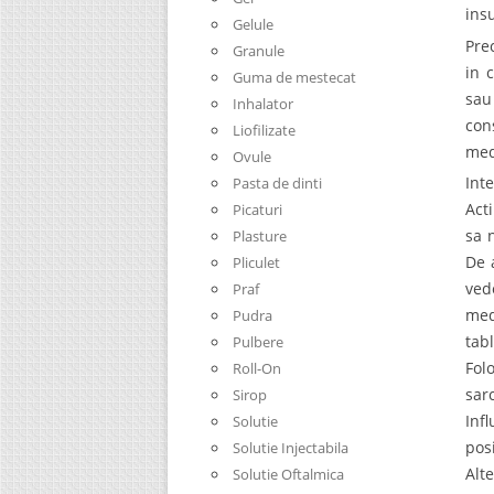
ins
Gelule
Prec
Granule
in 
Guma de mestecat
sau
Inhalator
con
Liofilizate
med
Ovule
Int
Pasta de dinti
Act
Picaturi
sa 
Plasture
De 
Pliculet
ved
Praf
med
Pudra
tab
Pulbere
Fol
Roll-On
sarc
Sirop
Inf
Solutie
pos
Solutie Injectabila
Alt
Solutie Oftalmica