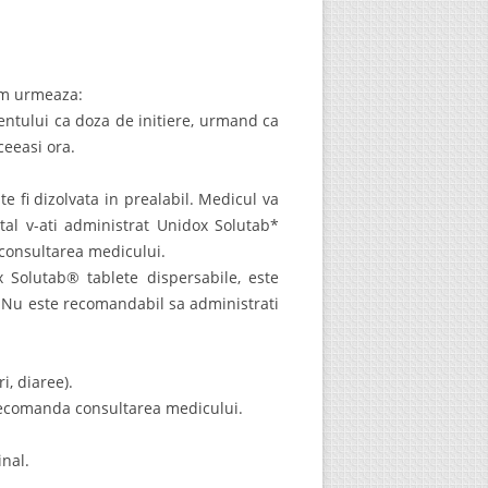
um urmeaza:
entului ca doza de initiere, urmand ca
ceeasi ora.
te fi dizolvata in prealabil. Medicul va
ntal v-ati administrat Unidox Solutab*
consultarea medicului.
x Solutab® tablete dispersabile, este
 Nu este recomandabil sa administrati
i, diaree).
e recomanda consultarea medicului.
inal.