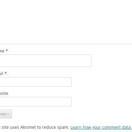
me
*
il
*
site
s site uses Akismet to reduce spam.
Learn how your comment data 