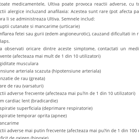
toate medicamentele, Ultiva poate provoca reactii adverse, cu t
ctii alergice incluzand anafilaxia: Acestea sunt rare (pot afecta pa
ora li se administreaza Ultiva. Semnele includ:
ruptii cutanate si mancarime (urticarie)
mflarea fetei sau gurii (edem angioneurotic), cauzand dificultati in 
olaps.
a observati oricare dintre aceste simptome, contactati un medi
cvente (afecteaza mai mult de 1 din 10 utilizatori)
igiditate musculara
ensiune arteriala scazuta (hipotensiune arteriala)
enzatie de rau (greata)
are de rau (varsaturi)
ctii adverse frecvente (afecteaza mai pu?in de 1 din 10 utilizatori)
itm cardiac lent (bradicardie)
espiratie superficiala (deprimare respiratorie)
espiratie temporar oprita (apnee)
ancarime
ctii adverse mai putin frecvente (afecteaza mai pu?in de 1 din 100 ut
ficit de oxigen (hipoxie)