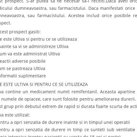
st prospect. S-ar putea sa fie necesar sa-l recititi.Daca aveti ori
icului dumneavoastra, sau farmacistului. Daca manifestati orice r
neavoastra, sau farmacistului. Acestea includ orice posibile r
spect.
cest prospect gasiti:
e este Ultiva si pentru ce se utilizeaza
Inainte sa vi se administreze Ultiva
Cum va este administrat Ultiva
Reactii adverse posibile
um se pastreaza Ultiva
Informatii suplimentare
CE ESTE ULTIVA SI PENTRU CE SE UTILIZEAZA
iva contine un medicament numit remifentanil. Aceasta apartin
 numele de opiacee, care sunt folosite pentru ameliorarea durerii.
st grup prin debutul extrem de rapid si durata foarte scurta de act
va este utilizat:
entru a opri senzatia de durere inainte si in timpul unei operatii
entru a opri senzatia de durere in timp ce sunteti sub ventilatie
apie intensiva (pentru pacientii cu varsta de 18 ani si peste).