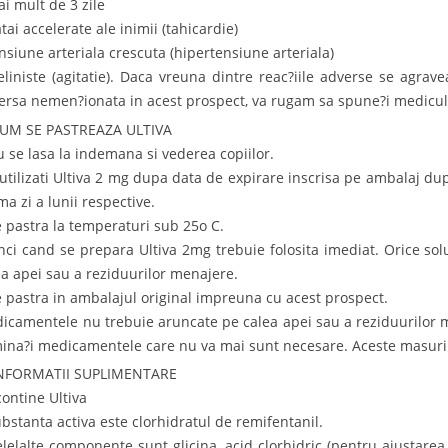
ai mult de 3 zile
tai accelerate ale inimii (tahicardie)
ensiune arteriala crescuta (hipertensiune arteriala)
eliniste (agitatie). Daca vreuna dintre reac?iile adverse se agrav
ersa nemen?ionata in acest prospect, va rugam sa spune?i medicu
CUM SE PASTREAZA ULTIVA
u se lasa la indemana si vederea copiilor.
utilizati Ultiva 2 mg dupa data de expirare inscrisa pe ambalaj dup
ma zi a lunii respective.
e pastra la temperaturi sub 25o C.
nci cand se prepara Ultiva 2mg trebuie folosita imediat. Orice sol
ea apei sau a reziduurilor menajere.
e pastra in ambalajul original impreuna cu acest prospect.
icamentele nu trebuie aruncate pe calea apei sau a reziduurilor m
mina?i medicamentele care nu va mai sunt necesare. Aceste masuri 
INFORMATII SUPLIMENTARE
contine Ultiva
ubstanta activa este clorhidratul de remifentanil.
elelalte componente sunt glicina, acid clorhidric (pentru ajustarea 