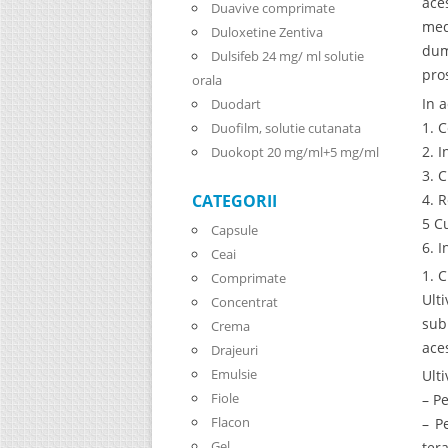
ace
Duavive comprimate
med
Duloxetine Zentiva
dum
Dulsifeb 24 mg/ ml solutie
pro
orala
In a
Duodart
1. C
Duofilm, solutie cutanata
2. 
Duokopt 20 mg/ml+5 mg/ml
3. 
4. 
CATEGORII
5 C
Capsule
6. 
Ceai
1. 
Comprimate
Ult
Concentrat
sub
Crema
ace
Drajeuri
Emulsie
Ulti
Fiole
– P
Flacon
– P
Gel
ter