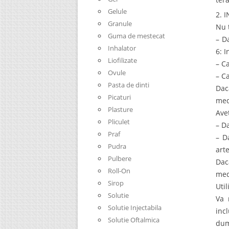
Gelule
2. 
Granule
Nu 
Guma de mestecat
– D
Inhalator
6: 
Liofilizate
– Ca
Ovule
– C
Pasta de dinti
Dac
Picaturi
med
Plasture
Ave
Pliculet
– Da
Praf
– D
Pudra
art
Pulbere
Dac
Roll-On
med
Sirop
Uti
Solutie
Va 
Solutie Injectabila
inc
Solutie Oftalmica
dum