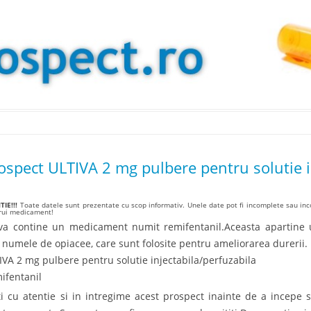
Skip to content
ospect ULTIVA 2 mg pulbere pentru solutie i
IE!!!
Toate datele sunt prezentate cu scop informativ. Unele date pot fi incomplete sau inco
arui medicament!
iva contine un medicament numit remifentanil.Aceasta apartin
 numele de opiacee, care sunt folosite pentru ameliorarea durerii.
IVA 2 mg pulbere pentru solutie injectabila/perfuzabila
ifentanil
iti cu atentie si in intregime acest prospect inainte de a incepe s