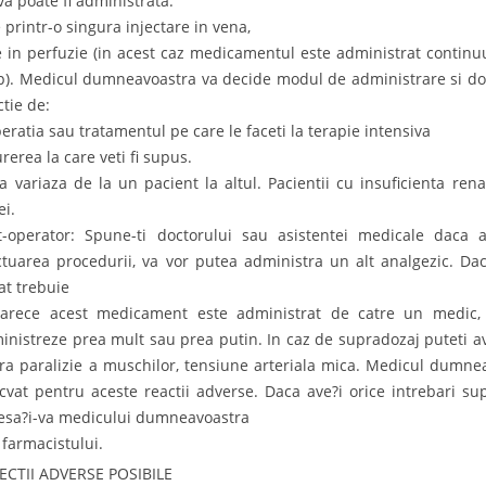
iva poate fi administrata:
e printr-o singura injectare in vena,
ie in perfuzie (in acest caz medicamentul este administrat contin
p). Medicul dumneavoastra va decide modul de administrare si do
ctie de:
peratia sau tratamentul pe care le faceti la terapie intensiva
rerea la care veti fi supus.
a variaza de la un pacient la altul. Pacientii cu insuficienta ren
ei.
t-operator: Spune-ti doctorului sau asistentei medicale daca
ctuarea procedurii, va vor putea administra un alt analgezic. Dac
at trebuie
arece acest medicament este administrat de catre un medic, 
inistreze prea mult sau prea putin. In caz de supradozaj puteti av
ra paralizie a muschilor, tensiune arteriala mica. Medicul dumne
cvat pentru aceste reactii adverse. Daca ave?i orice intrebari su
esa?i-va medicului dumneavoastra
 farmacistului.
RECTII ADVERSE POSIBILE