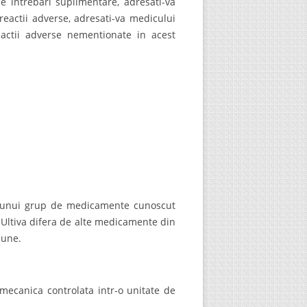
ce intrebari suplimentare, adresati-va
eactii adverse, adresati-va medicului
eactii adverse nementionate in acest
e unui grup de medicamente cunoscut
 Ultiva difera de alte medicamente din
iune.
 mecanica controlata intr-o unitate de