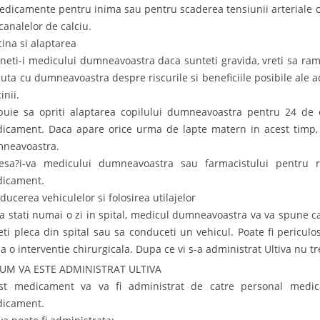
edicamente pentru inima sau pentru scaderea tensiunii arteriale 
 canalelor de calciu.
cina si alaptarea
neti-i medicului dumneavoastra daca sunteti gravida, vreti sa ram
cuta cu dumneavoastra despre riscurile si beneficiile posibile ale 
inii.
buie sa opriti alaptarea copilului dumneavoastra pentru 24 de 
icament. Daca apare orice urma de lapte matern in acest timp, ar
neavoastra.
esa?i-va medicului dumneavoastra sau farmacistului pentru 
icament.
ducerea vehiculelor si folosirea utilajelor
a stati numai o zi in spital, medicul dumneavoastra va va spune c
eti pleca din spital sau sa conduceti un vehicul. Poate fi pericu
a o interventie chirurgicala. Dupa ce vi s-a administrat Ultiva nu t
CUM VA ESTE ADMINISTRAT ULTIVA
st medicament va va fi administrat de catre personal medical
icament.