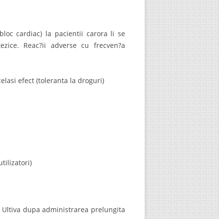
bloc cardiac) la pacientii carora li se
zice. Reac?ii adverse cu frecven?a
lasi efect (toleranta la droguri)
ilizatori)
a Ultiva dupa administrarea prelungita