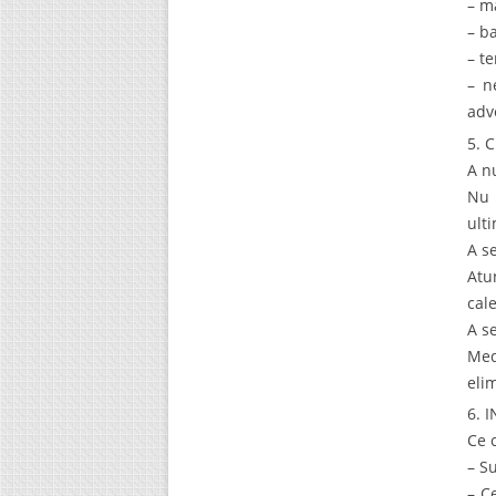
– m
– ba
– t
– n
adv
5. 
A n
Nu 
ulti
A s
Atu
cal
A s
Med
eli
6. 
Ce 
– S
– C