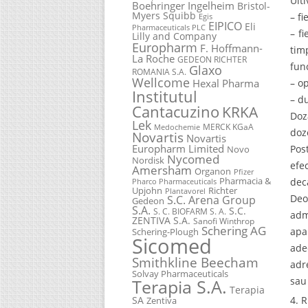
Ult
Boehringer Ingelheim
Bristol-
Myers Squibb
– fi
Egis
EIPICO
Eli
Pharmaceuticals PLC
– f
Lilly and Company
Europharm
F. Hoffmann-
tim
La Roche
GEDEON RICHTER
fun
Glaxo
ROMANIA S.A.
Wellcome
Hexal Pharma
– o
Institutul
– du
Cantacuzino
KRKA
Doz
Lek
MERCK KGaA
Medochemie
doz
Novartis
Novartis
Europharm Limited
Pos
Novo
Nycomed
Nordisk
efe
Amersham
Organon
Pfizer
Pharmacia &
dec
Pharco Pharmaceuticals
Upjohn
Richter
Plantavorel
Deo
S.C. Arena Group
Gedeon
S.A.
S.C.
S. C. BIOFARM S. A.
adm
ZENTIVA S.A.
Sanofi Winthrop
Schering AG
apa
Schering-Plough
Sicomed
ade
Smithkline Beecham
adr
Solvay Pharmaceuticals
sau
Terapia S.A.
Terapia
SA
4. 
Zentiva