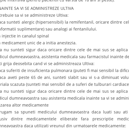
INAINTE SA VI SE ADMINISTREZE ULTIVA
trebuie sa vi se administreze Ultiva:
aca sunteti alergic (hipersensibil) la remifentanil, oricare dintre ce
Informatii suplimentare) sau analogi ai fentanilului.
 injectie in canalul spinal
a medicament unic de a initia anestezia.
a nu sunteti sigur daca oricare dintre cele de mai sus se aplica
icul dumneavoastra, asistenta medicala sau farmacistul inainte de 
ti grija deosebita cand vi se administreaza Ultiva:
ca suferiti de insuficienta pulmonara (puteti fi mai sensibil la dificu
aca aveti peste 65 de ani, sunteti slabit sau vi s-a diminuat vol
eriala scazuta (sunteti mai sensibil de a suferi de tulburari cardiace
a nu sunteti sigur daca oricare dintre cele de mai sus se aplica
icul dumneavoastra sau asistenta medicala inainte sa vi se admini
lizarea altor medicamente
rugam sa spuneti medicului dumneavoastra daca luati sau ati 
lusiv dintre medicamentele eliberate fara prescriptie medic
neavoastra daca utilizati vreunul din urmatoarele medicamente: