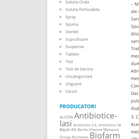
Solutie Orala
– M
Solutie Perfuzabila
ale
Spray
Sar
Spuma
Spu
Sterilet
dis
Supozitoare
sarc
Suspensie
Tre
Tablete
med
Test
dum
Test de Sarcina
Adr
Uncategorized
med
Unguent
Con
Vaccin
Dac
put
PRODUCATORI
dup
Antibiotice-
3. 
ALCON
Iasi
Ace
Antibiotice S.A.
Antibiotice SA
Bayer AG
Berlin-Chemie Menarini
med
Biofarm
Group
Biochemie