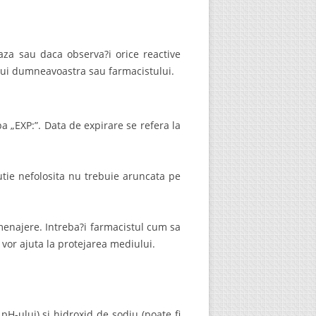
eaza sau daca observa?i orice reactive
lui dumneavoastra sau farmacistului.
a „EXP:”. Data de expirare se refera la
utie nefolosita nu trebuie aruncata pe
enajere. Intreba?i farmacistul cum sa
vor ajuta la protejarea mediului.
pH-ului) si hidroxid de sodiu (poate fi