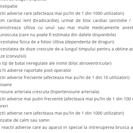
onstipatie
ctii adverse rare (afecteaza mai pu?in de 1 din 1000 utilizatori)
itm cardiac lent (bradicardie), urmat de bloc cardiac (asistolie / 
inistreaza Ultiva cu unul sau mai multe medicamente aneste
unoscuta (care nu poate fi estimata din datele disponibile)
ecesitatea fizica de a folosi Ultiva (dependenta de droguri)
ecesitatea de doze crescute de-a lungul timpului pentru a obtine ace
ize (convulsii)
 tip de batai neregulate ale inimii (bloc atrioventricular)
c?ii adverse raportate post-operator
ctii adverse frecvente (afecteaza mai pu?in de 1 din 10 utilizatori)
risoane
ensiune arteriala crescuta (hipertensiune arteriala)
ctii adverse mai putin frecvente (afecteaza mai pu?in de 1 din 100 ut
ureri
ctii adverse rare (afecteaza mai pu?in de 1 din 1000 utilizatori)
enzatie de calm sau somn
e reactii adverse care au aparut in special la intreruperea brusca 