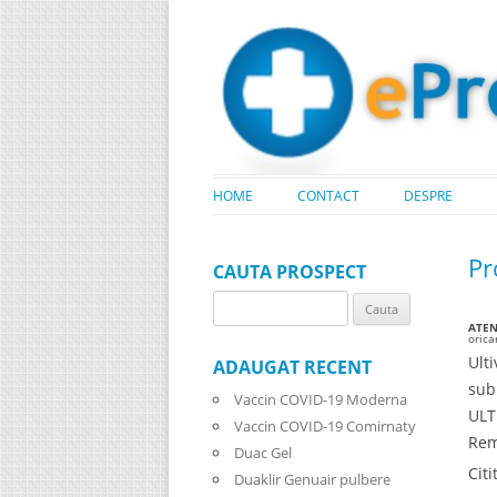
HOME
CONTACT
DESPRE
Pr
CAUTA PROSPECT
Search
ATENT
for:
oric
Ult
ADAUGAT RECENT
sub
Vaccin COVID-19 Moderna
ULT
Vaccin COVID-19 Comirnaty
Rem
Duac Gel
Cit
Duaklir Genuair pulbere