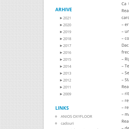
Ca 
ARHIVE
Rea
car
►
2021
– e
►
2020
– u
►
2019
– c
►
2018
Dac
►
2017
fre
►
2016
– R
►
2015
– T
►
2014
– S
►
2013
– St
►
2012
Rea
►
2011
– r
►
2009
– r
– r
LINKS
– m
ANIOS OXYFLOOR
Rea
cadouri
– de