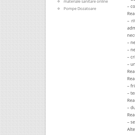
materiale sanitare online
– c
Pompe Dozatoare
Rea
– r
adm
nec
– n
– n
– cr
– un
Rea
Rea
– f
– t
Rea
– d
Rea
– s
Alt