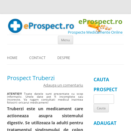
eProspect.ro
Prospecte Medicamente Online
Skip to content
Menu
HOME
CONTACT
DESPRE
Prospect Truberzi
CAUTA
Adauga un comentariu
PROSPECT
ATENTIE!!!
Toate datele sunt prezentate cu scop
informativ. Unele date pot fi incomplete sau
Search
incorecte. Va rugam consultati medicul inaintea
folosirii oricarui medicament!
for:
Truberzi este un medicament care
actioneaza asupra sistemului
digestiv. Se utilizeaza la adulti pentru
ADAUGAT
tratamentul sindromului de colon