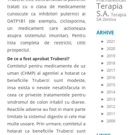
Pharmaceuticals
Terapia
tratati cu o clasa de medicamente
S.A.
cunoscute ca inhibitori puternici ai
Terapia
SA
Zentiva
OATP1B1 (de exemplu, ciclosporina,
un medicament care actioneaza
ARHIVE
asupra sistemului imunitar). Pentru
►
2021
lista completa de restrictii, cititi
►
2020
prospectul.
►
2019
De ce a fost aprobat Truberzi?
►
2018
Comitetul pentru medicamente de uz
►
2017
uman (CHMP) al agentiei a hotarat ca
►
2016
beneficiile Truberzi sunt modeste,
►
2015
insa exista o nevoie nesatisfacuta in
►
2014
ceea ce priveste tratamentele pentru
►
2013
sindromul de colon iritabil cu diaree.
►
2012
Reactiile adverse au fost in mare parte
►
2011
limitate la sistemul digestiv si cele mai
►
2009
multe usoare. Prin urmare, comitetul a
hotarat ca beneficiile Truberzi sunt