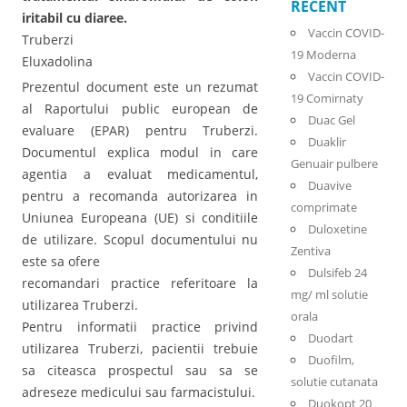
RECENT
iritabil cu diaree.
Vaccin COVID-
Truberzi
19 Moderna
Eluxadolina
Vaccin COVID-
Prezentul document este un rezumat
19 Comirnaty
al Raportului public european de
Duac Gel
evaluare (EPAR) pentru Truberzi.
Duaklir
Documentul explica modul in care
Genuair pulbere
agentia a evaluat medicamentul,
Duavive
pentru a recomanda autorizarea in
comprimate
Uniunea Europeana (UE) si conditiile
Duloxetine
de utilizare. Scopul documentului nu
Zentiva
este sa ofere
Dulsifeb 24
recomandari practice referitoare la
mg/ ml solutie
utilizarea Truberzi.
orala
Pentru informatii practice privind
Duodart
utilizarea Truberzi, pacientii trebuie
Duofilm,
sa citeasca prospectul sau sa se
solutie cutanata
adreseze medicului sau farmacistului.
Duokopt 20