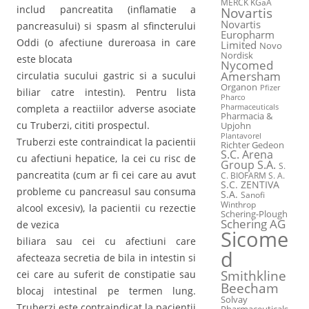
MERCK KGaA
includ pancreatita (inflamatie a
Novartis
Novartis
pancreasului) si spasm al sfincterului
Europharm
Oddi (o afectiune dureroasa in care
Limited
Novo
Nordisk
este blocata
Nycomed
Amersham
circulatia sucului gastric si a sucului
Organon
Pfizer
biliar catre intestin). Pentru lista
Pharco
Pharmaceuticals
completa a reactiilor adverse asociate
Pharmacia &
cu Truberzi, cititi prospectul.
Upjohn
Plantavorel
Truberzi este contraindicat la pacientii
Richter Gedeon
S.C. Arena
cu afectiuni hepatice, la cei cu risc de
Group S.A.
S.
pancreatita (cum ar fi cei care au avut
C. BIOFARM S. A.
S.C. ZENTIVA
probleme cu pancreasul sau consuma
S.A.
Sanofi
Winthrop
alcool excesiv), la pacientii cu rezectie
Schering-Plough
Schering AG
de vezica
Sicome
biliara sau cei cu afectiuni care
d
afecteaza secretia de bila in intestin si
Smithkline
cei care au suferit de constipatie sau
Beecham
blocaj intestinal pe termen lung.
Solvay
Truberzi este contraindicat la pacientii