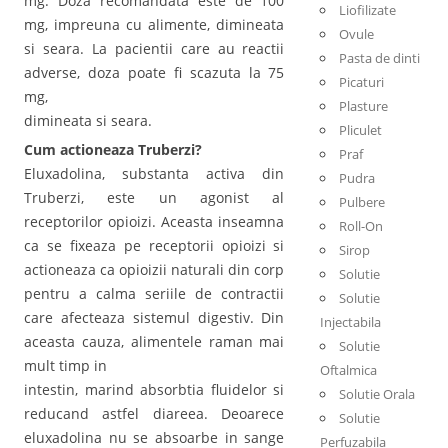
mg. Doza recomandata este de 100
Liofilizate
mg, impreuna cu alimente, dimineata
Ovule
si seara. La pacientii care au reactii
Pasta de dinti
adverse, doza poate fi scazuta la 75
Picaturi
mg,
Plasture
dimineata si seara.
Pliculet
Cum actioneaza Truberzi?
Praf
Eluxadolina, substanta activa din
Pudra
Truberzi, este un agonist al
Pulbere
receptorilor opioizi. Aceasta inseamna
Roll-On
ca se fixeaza pe receptorii opioizi si
Sirop
actioneaza ca opioizii naturali din corp
Solutie
pentru a calma seriile de contractii
Solutie
care afecteaza sistemul digestiv. Din
Injectabila
aceasta cauza, alimentele raman mai
Solutie
mult timp in
Oftalmica
intestin, marind absorbtia fluidelor si
Solutie Orala
reducand astfel diareea. Deoarece
Solutie
eluxadolina nu se absoarbe in sange
Perfuzabila