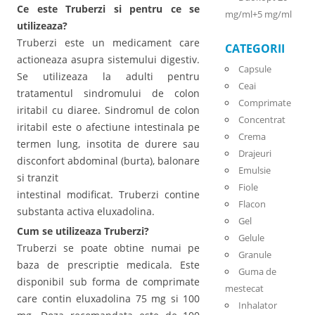
Ce este Truberzi si pentru ce se
mg/ml+5 mg/ml
utilizeaza?
Truberzi este un medicament care
CATEGORII
actioneaza asupra sistemului digestiv.
Capsule
Se utilizeaza la adulti pentru
Ceai
tratamentul sindromului de colon
Comprimate
iritabil cu diaree. Sindromul de colon
Concentrat
iritabil este o afectiune intestinala pe
Crema
termen lung, insotita de durere sau
Drajeuri
disconfort abdominal (burta), balonare
Emulsie
si tranzit
Fiole
intestinal modificat. Truberzi contine
Flacon
substanta activa eluxadolina.
Gel
Cum se utilizeaza Truberzi?
Gelule
Truberzi se poate obtine numai pe
Granule
baza de prescriptie medicala. Este
Guma de
disponibil sub forma de comprimate
mestecat
care contin eluxadolina 75 mg si 100
Inhalator