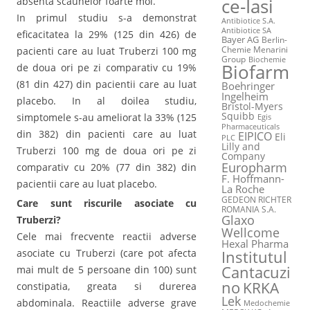
absenta scaunelor foarte moi.
ce-Iasi
In primul studiu s-a demonstrat
Antibiotice S.A.
Antibiotice SA
eficacitatea la 29% (125 din 426) de
Bayer AG
Berlin-
Chemie Menarini
pacienti care au luat Truberzi 100 mg
Group
Biochemie
Biofarm
de doua ori pe zi comparativ cu 19%
(81 din 427) din pacientii care au luat
Boehringer
Ingelheim
placebo. In al doilea studiu,
Bristol-Myers
Squibb
simptomele s-au ameliorat la 33% (125
Egis
Pharmaceuticals
din 382) din pacienti care au luat
EIPICO
Eli
PLC
Lilly and
Truberzi 100 mg de doua ori pe zi
Company
Europharm
comparativ cu 20% (77 din 382) din
F. Hoffmann-
pacientii care au luat placebo.
La Roche
GEDEON RICHTER
Care sunt riscurile asociate cu
ROMANIA S.A.
Glaxo
Truberzi?
Wellcome
Cele mai frecvente reactii adverse
Hexal Pharma
Institutul
asociate cu Truberzi (care pot afecta
Cantacuzi
mai mult de 5 persoane din 100) sunt
no
KRKA
constipatia, greata si durerea
Lek
abdominala. Reactiile adverse grave
Medochemie