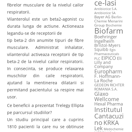
ce-Iasi
fibrelor musculare de la nivelul cailor
Antibiotice S.A.
respiratorii.
Antibiotice SA
Bayer AG
Berlin-
Vilanterolul este un beta2-agonist cu
Chemie Menarini
Group
durata lunga de actiune. Actioneaza
Biochemie
Biofarm
legandu-se de receptorii de
Boehringer
tip beta-2 din anumite tipuri de fibre
Ingelheim
Bristol-Myers
musculare. Administrat inhalator,
Squibb
Egis
vilanterolul activeaza receptorii de tip
Pharmaceuticals
EIPICO
Eli
PLC
beta-2 de la nivelul cailor respiratorii.
Lilly and
Company
In consecinta, se produce relaxarea
Europharm
muschilor din caile respiratorii,
F. Hoffmann-
La Roche
ajutand la mentinerea dilatarii si
GEDEON RICHTER
ROMANIA S.A.
permitand pacientului sa respire mai
Glaxo
usor.
Wellcome
Hexal Pharma
Ce beneficii a prezentat Trelegy Ellipta
Institutul
pe parcursul studiilor?
Cantacuzi
Un studiu principal care a cuprins
no
KRKA
1810 pacienti la care nu se obtinuse
Lek
Medochemie