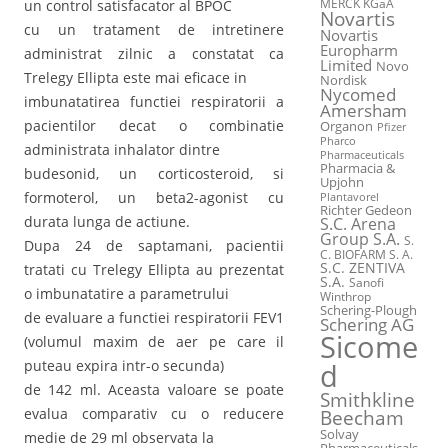
MERCK KGaA
un control satisfacator al BPOC
Novartis
cu un tratament de intretinere
Novartis
Europharm
administrat zilnic a constatat ca
Limited
Novo
Trelegy Ellipta este mai eficace in
Nordisk
Nycomed
imbunatatirea functiei respiratorii a
Amersham
pacientilor decat o combinatie
Organon
Pfizer
Pharco
administrata inhalator dintre
Pharmaceuticals
Pharmacia &
budesonid, un corticosteroid, si
Upjohn
formoterol, un beta2-agonist cu
Plantavorel
Richter Gedeon
durata lunga de actiune.
S.C. Arena
Group S.A.
S.
Dupa 24 de saptamani, pacientii
C. BIOFARM S. A.
S.C. ZENTIVA
tratati cu Trelegy Ellipta au prezentat
S.A.
Sanofi
o imbunatatire a parametrului
Winthrop
Schering-Plough
de evaluare a functiei respiratorii FEV1
Schering AG
Sicome
(volumul maxim de aer pe care il
puteau expira intr-o secunda)
d
de 142 ml. Aceasta valoare se poate
Smithkline
evalua comparativ cu o reducere
Beecham
Solvay
medie de 29 ml observata la