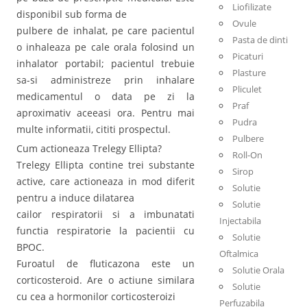
Liofilizate
disponibil sub forma de
Ovule
pulbere de inhalat, pe care pacientul
Pasta de dinti
o inhaleaza pe cale orala folosind un
Picaturi
inhalator portabil; pacientul trebuie
Plasture
sa-si administreze prin inhalare
Pliculet
medicamentul o data pe zi la
Praf
aproximativ aceeasi ora. Pentru mai
Pudra
multe informatii, cititi prospectul.
Pulbere
Cum actioneaza Trelegy Ellipta?
Roll-On
Trelegy Ellipta contine trei substante
Sirop
active, care actioneaza in mod diferit
Solutie
pentru a induce dilatarea
Solutie
cailor respiratorii si a imbunatati
Injectabila
functia respiratorie la pacientii cu
Solutie
BPOC.
Oftalmica
Furoatul de fluticazona este un
Solutie Orala
corticosteroid. Are o actiune similara
Solutie
cu cea a hormonilor corticosteroizi
Perfuzabila