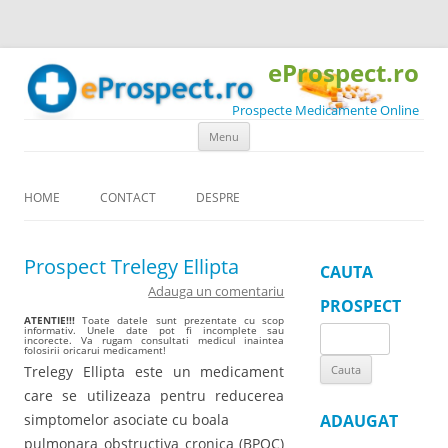
eProspect.ro
Prospecte Medicamente Online
Skip to content
Menu
HOME
CONTACT
DESPRE
Prospect Trelegy Ellipta
CAUTA
Adauga un comentariu
PROSPECT
ATENTIE!!!
Toate datele sunt prezentate cu scop
informativ. Unele date pot fi incomplete sau
Search
incorecte. Va rugam consultati medicul inaintea
folosirii oricarui medicament!
for:
Trelegy Ellipta este un medicament
care se utilizeaza pentru reducerea
simptomelor asociate cu boala
ADAUGAT
pulmonara obstructiva cronica (BPOC)