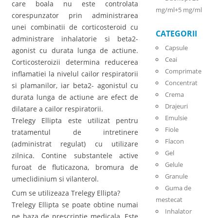
care boala nu este controlata
mg/ml+5 mg/ml
corespunzator prin administrarea
unei combinatii de corticosteroid cu
CATEGORII
administrare inhalatorie si beta2-
Capsule
agonist cu durata lunga de actiune.
Ceai
Corticosteroizii determina reducerea
Comprimate
inflamatiei la nivelul cailor respiratorii
Concentrat
si plamanilor, iar beta2- agonistul cu
Crema
durata lunga de actiune are efect de
Drajeuri
dilatare a cailor respiratorii.
Emulsie
Trelegy Ellipta este utilizat pentru
Fiole
tratamentul de intretinere
Flacon
(administrat regulat) cu utilizare
Gel
zilnica. Contine substantele active
Gelule
furoat de fluticazona, bromura de
Granule
umeclidinium si vilanterol.
Guma de
Cum se utilizeaza Trelegy Ellipta?
mestecat
Trelegy Ellipta se poate obtine numai
Inhalator
pe baza de prescriptie medicala. Este