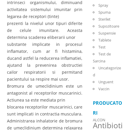
intrinseci organismului, diminuand
Spray
activitatea sistemului imunitar prin
Spuma
legarea de receptori (tinte)
Sterilet
prezenti la nivelul unor tipuri diferite
Supozitoare
de celule imunitare. Aceasta
Suspensie
determina scaderea eliberarii unor
Tablete
substante implicate in procesul
Test
inflamator, cum ar fi histamina,
Test de
ducand astfel la reducerea inflamatiei,
Sarcina
ajutand la prevenirea obstructiei
Uncategorize
cailor respiratorii si permitand
d
pacientului sa respire mai usor.
Unguent
Bromura de umeclidinium este un
Vaccin
antagonist al receptorilor muscarinici.
Actiunea sa este mediata prin
PRODUCATO
blocarea receptorilor muscarinici, care
RI
sunt implicati in contractia musculara.
ALCON
Administrarea inhalatorie de bromura
Antibioti
de umeclidinium determina relaxarea