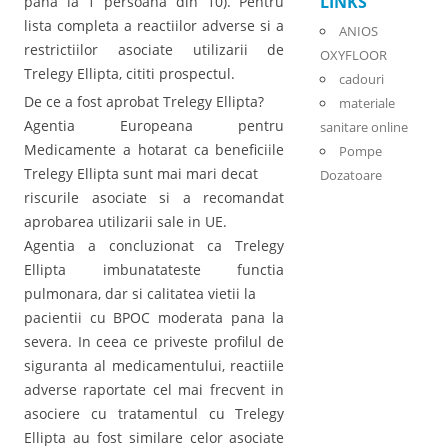
LINKS
pana la 1 persoana din 10). Pentru
lista completa a reactiilor adverse si a
ANIOS
restrictiilor asociate utilizarii de
OXYFLOOR
Trelegy Ellipta, cititi prospectul.
cadouri
De ce a fost aprobat Trelegy Ellipta?
materiale
Agentia Europeana pentru
sanitare online
Medicamente a hotarat ca beneficiile
Pompe
Trelegy Ellipta sunt mai mari decat
Dozatoare
riscurile asociate si a recomandat
aprobarea utilizarii sale in UE.
Agentia a concluzionat ca Trelegy
Ellipta imbunatateste functia
pulmonara, dar si calitatea vietii la
pacientii cu BPOC moderata pana la
severa. In ceea ce priveste profilul de
siguranta al medicamentului, reactiile
adverse raportate cel mai frecvent in
asociere cu tratamentul cu Trelegy
Ellipta au fost similare celor asociate