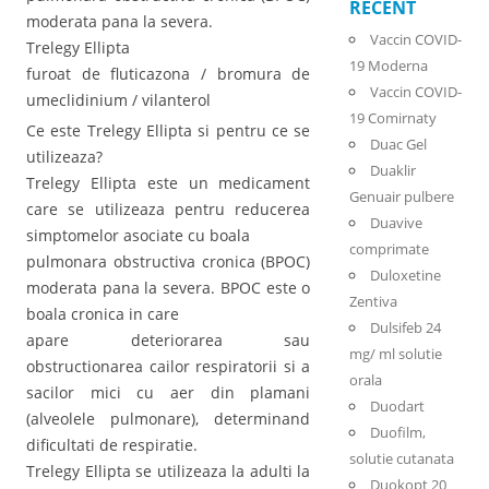
RECENT
moderata pana la severa.
Vaccin COVID-
Trelegy Ellipta
19 Moderna
furoat de fluticazona / bromura de
Vaccin COVID-
umeclidinium / vilanterol
19 Comirnaty
Ce este Trelegy Ellipta si pentru ce se
Duac Gel
utilizeaza?
Duaklir
Trelegy Ellipta este un medicament
Genuair pulbere
care se utilizeaza pentru reducerea
Duavive
simptomelor asociate cu boala
comprimate
pulmonara obstructiva cronica (BPOC)
Duloxetine
moderata pana la severa. BPOC este o
Zentiva
boala cronica in care
Dulsifeb 24
apare deteriorarea sau
mg/ ml solutie
obstructionarea cailor respiratorii si a
orala
sacilor mici cu aer din plamani
Duodart
(alveolele pulmonare), determinand
Duofilm,
dificultati de respiratie.
solutie cutanata
Trelegy Ellipta se utilizeaza la adulti la
Duokopt 20