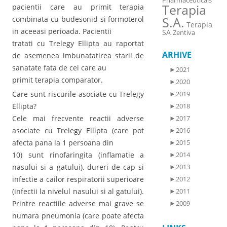
Pharmaceuticals
Terapia
pacientii care au primit terapia
S.A.
combinata cu budesonid si formoterol
Terapia
in aceeasi perioada. Pacientii
SA
Zentiva
tratati cu Trelegy Ellipta au raportat
ARHIVE
de asemenea imbunatatirea starii de
sanatate fata de cei care au
►
2021
primit terapia comparator.
►
2020
Care sunt riscurile asociate cu Trelegy
►
2019
Ellipta?
►
2018
Cele mai frecvente reactii adverse
►
2017
asociate cu Trelegy Ellipta (care pot
►
2016
afecta pana la 1 persoana din
►
2015
10) sunt rinofaringita (inflamatie a
►
2014
nasului si a gatului), dureri de cap si
►
2013
infectie a cailor respiratorii superioare
►
2012
(infectii la nivelul nasului si al gatului).
►
2011
Printre reactiile adverse mai grave se
►
2009
numara pneumonia (care poate afecta