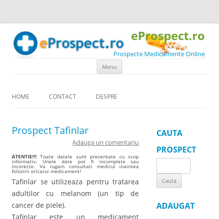
eProspect.ro
Prospecte Medicamente Online
Skip to content
Menu
HOME
CONTACT
DESPRE
Prospect Tafinlar
CAUTA
Adauga un comentariu
PROSPECT
ATENTIE!!!
Toate datele sunt prezentate cu scop
informativ. Unele date pot fi incomplete sau
Search
incorecte. Va rugam consultati medicul inaintea
folosirii oricarui medicament!
for:
Tafinlar se utilizeaza pentru tratarea
adultilor cu melanom (un tip de
cancer de piele).
ADAUGAT
Tafinlar este un medicament