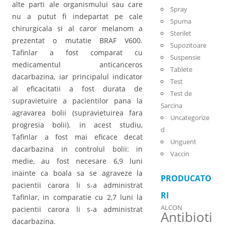
alte parti ale organismului sau care
Spray
nu a putut fi indepartat pe cale
Spuma
chirurgicala si al caror melanom a
Sterilet
prezentat o mutatie BRAF V600.
Supozitoare
Tafinlar a fost comparat cu
Suspensie
medicamentul anticanceros
Tablete
dacarbazina, iar principalul indicator
Test
al eficacitatii a fost durata de
Test de
supravietuire a pacientilor pana la
Sarcina
agravarea bolii (supravietuirea fara
Uncategorize
progresia bolii). in acest studiu,
d
Tafinlar a fost mai eficace decat
Unguent
dacarbazina in controlul bolii: in
Vaccin
medie, au fost necesare 6,9 luni
inainte ca boala sa se agraveze la
PRODUCATO
pacientii carora li s-a administrat
RI
Tafinlar, in comparatie cu 2,7 luni la
ALCON
pacientii carora li s-a administrat
Antibioti
dacarbazina.