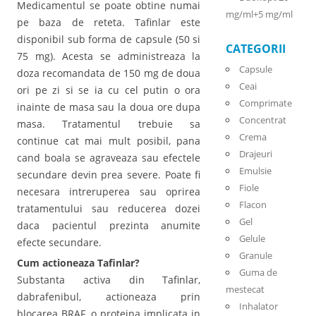
Medicamentul se poate obtine numai
mg/ml+5 mg/ml
pe baza de reteta. Tafinlar este
disponibil sub forma de capsule (50 si
CATEGORII
75 mg). Acesta se administreaza la
Capsule
doza recomandata de 150 mg de doua
Ceai
ori pe zi si se ia cu cel putin o ora
Comprimate
inainte de masa sau la doua ore dupa
Concentrat
masa. Tratamentul trebuie sa
Crema
continue cat mai mult posibil, pana
Drajeuri
cand boala se agraveaza sau efectele
Emulsie
secundare devin prea severe. Poate fi
Fiole
necesara intreruperea sau oprirea
Flacon
tratamentului sau reducerea dozei
Gel
daca pacientul prezinta anumite
Gelule
efecte secundare.
Granule
Cum actioneaza Tafinlar?
Guma de
Substanta activa din Tafinlar,
mestecat
dabrafenibul, actioneaza prin
Inhalator
blocarea BRAF, o proteina implicata in