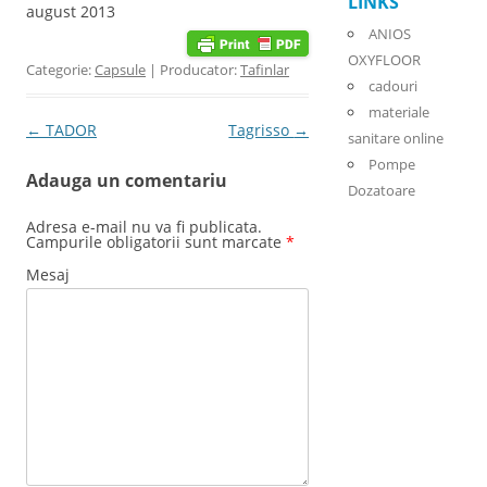
LINKS
august 2013
ANIOS
OXYFLOOR
Categorie:
Capsule
| Producator:
Tafinlar
cadouri
materiale
Post navigation
←
TADOR
Tagrisso
→
sanitare online
Pompe
Adauga un comentariu
Dozatoare
Adresa e-mail nu va fi publicata.
Campurile obligatorii sunt marcate
*
Mesaj