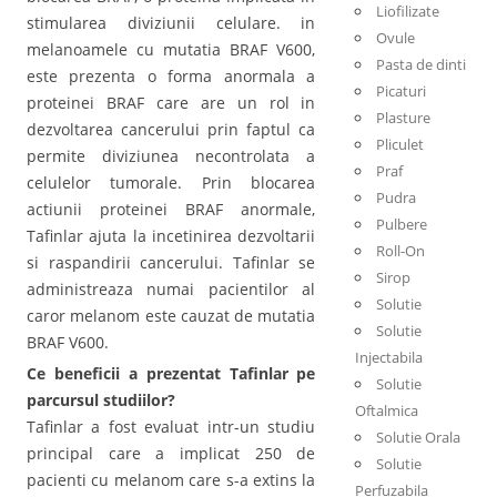
Liofilizate
stimularea diviziunii celulare. in
Ovule
melanoamele cu mutatia BRAF V600,
Pasta de dinti
este prezenta o forma anormala a
Picaturi
proteinei BRAF care are un rol in
Plasture
dezvoltarea cancerului prin faptul ca
Pliculet
permite diviziunea necontrolata a
Praf
celulelor tumorale. Prin blocarea
Pudra
actiunii proteinei BRAF anormale,
Pulbere
Tafinlar ajuta la incetinirea dezvoltarii
Roll-On
si raspandirii cancerului. Tafinlar se
Sirop
administreaza numai pacientilor al
Solutie
caror melanom este cauzat de mutatia
Solutie
BRAF V600.
Injectabila
Ce beneficii a prezentat Tafinlar pe
Solutie
parcursul studiilor?
Oftalmica
Tafinlar a fost evaluat intr-un studiu
Solutie Orala
principal care a implicat 250 de
Solutie
pacienti cu melanom care s-a extins la
Perfuzabila