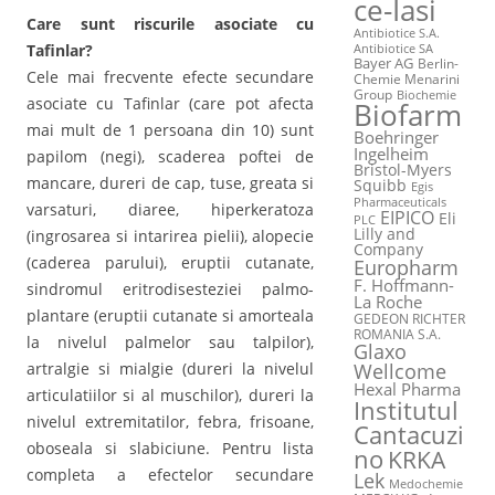
ce-Iasi
Care sunt riscurile asociate cu
Antibiotice S.A.
Tafinlar?
Antibiotice SA
Bayer AG
Berlin-
Cele mai frecvente efecte secundare
Chemie Menarini
Group
Biochemie
asociate cu Tafinlar (care pot afecta
Biofarm
mai mult de 1 persoana din 10) sunt
Boehringer
Ingelheim
papilom (negi), scaderea poftei de
Bristol-Myers
mancare, dureri de cap, tuse, greata si
Squibb
Egis
Pharmaceuticals
varsaturi, diaree, hiperkeratoza
EIPICO
Eli
PLC
Lilly and
(ingrosarea si intarirea pielii), alopecie
Company
(caderea parului), eruptii cutanate,
Europharm
F. Hoffmann-
sindromul eritrodisesteziei palmo-
La Roche
plantare (eruptii cutanate si amorteala
GEDEON RICHTER
ROMANIA S.A.
la nivelul palmelor sau talpilor),
Glaxo
Wellcome
artralgie si mialgie (dureri la nivelul
Hexal Pharma
articulatiilor si al muschilor), dureri la
Institutul
nivelul extremitatilor, febra, frisoane,
Cantacuzi
oboseala si slabiciune. Pentru lista
no
KRKA
completa a efectelor secundare
Lek
Medochemie