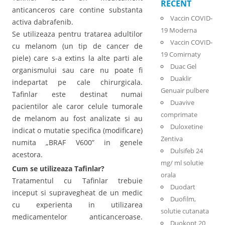
RECENT
anticanceros care contine substanta
Vaccin COVID-
activa dabrafenib.
19 Moderna
Se utilizeaza pentru tratarea adultilor
Vaccin COVID-
cu melanom (un tip de cancer de
19 Comirnaty
piele) care s-a extins la alte parti ale
Duac Gel
organismului sau care nu poate fi
Duaklir
indepartat pe cale chirurgicala.
Genuair pulbere
Tafinlar este destinat numai
Duavive
pacientilor ale caror celule tumorale
comprimate
de melanom au fost analizate si au
Duloxetine
indicat o mutatie specifica (modificare)
Zentiva
numita „BRAF V600” in genele
Dulsifeb 24
acestora.
mg/ ml solutie
Cum se utilizeaza Tafinlar?
orala
Tratamentul cu Tafinlar trebuie
Duodart
inceput si supravegheat de un medic
Duofilm,
cu experienta in utilizarea
solutie cutanata
medicamentelor anticanceroase.
Duokopt 20