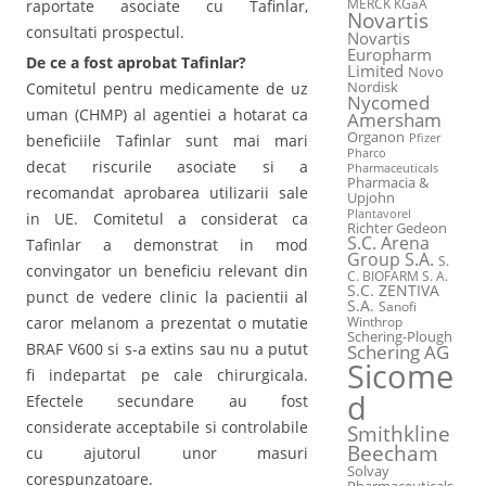
MERCK KGaA
raportate asociate cu Tafinlar,
Novartis
consultati prospectul.
Novartis
Europharm
De ce a fost aprobat Tafinlar?
Limited
Novo
Comitetul pentru medicamente de uz
Nordisk
Nycomed
uman (CHMP) al agentiei a hotarat ca
Amersham
Organon
beneficiile Tafinlar sunt mai mari
Pfizer
Pharco
decat riscurile asociate si a
Pharmaceuticals
Pharmacia &
recomandat aprobarea utilizarii sale
Upjohn
Plantavorel
in UE. Comitetul a considerat ca
Richter Gedeon
S.C. Arena
Tafinlar a demonstrat in mod
Group S.A.
S.
convingator un beneficiu relevant din
C. BIOFARM S. A.
S.C. ZENTIVA
punct de vedere clinic la pacientii al
S.A.
Sanofi
caror melanom a prezentat o mutatie
Winthrop
Schering-Plough
BRAF V600 si s-a extins sau nu a putut
Schering AG
Sicome
fi indepartat pe cale chirurgicala.
d
Efectele secundare au fost
considerate acceptabile si controlabile
Smithkline
Beecham
cu ajutorul unor masuri
Solvay
corespunzatoare.