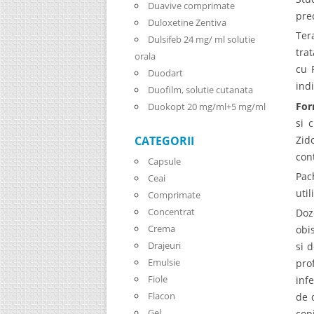
Duavive comprimate
pre
Duloxetine Zentiva
Ter
Dulsifeb 24 mg/ ml solutie
tra
orala
cu 
Duodart
ind
Duofilm, solutie cutanata
For
Duokopt 20 mg/ml+5 mg/ml
si 
Zid
CATEGORII
con
Capsule
Pac
Ceai
uti
Comprimate
Concentrat
Doz
Crema
obi
Drajeuri
si 
Emulsie
pro
Fiole
inf
Flacon
de 
Gel
cop