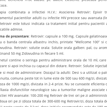
coce.
apia combinata a infectiei H.I.V.: Asocierea Retrovir: Epivir 
tamentul pacientilor adulti cu infectie HIV precoce sau avansata 
Retrovir este totusi indicata ca tratament initial pentru pacientii a
icatiile admise.
ma de prezentare
: Retrovir: capsule a 100 mg. Capsule gelatinoase
cu o banda centrala albastru inchis, printate “Wellcome 100” si
ovudina. Retrovir: solutie orala: Solutie orala galben: pal, cu aro
tinand 50 mg Zidovudina in fiecare 5 ml.
hetul contine o seringa pentru administrare orala de 10 ml, care 
lizare si apoi inchisa cu capacul din dotare. Retrovir: Solutie inject
e si mod de administrare: Dozajul la adulti: Desi s-a utilizat o pa
snuita, comuna peste tot in lume este de 500 sau 600 mg/zi, divizata 
doza de 1000 mg/zi, divizata in 2-4 prize. Nu se cunoaste eficienta
filaxia disfunctiilor neurologice sau a tumorilor maligne asociate
ectiei HIV avansate: 100-200 mg Retrovir de trei ori pe zi adminini
doua ori pe zi (doza totala de 300-600 mg Retrovir/zi, doza totala de
iii peste varsta de 3 luni, doza initiala recomandata este de 180 m