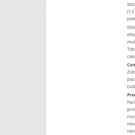
doz
(1,
pot
Efe
efe
mul
Tot
cap
Con
Zid
pac
(su
Pre
Pac
pri
ris
neo
neo