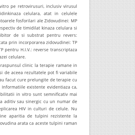
itro pe retrovirusuri, inclusiv virusul
dinkinaza celulara, atat in celulele
atoarele fosforilari ale Zidovudinei: MP
respectiv de timidilat kinaza celulara si
bitor de si substrat pentru revers:
cata prin incorporarea zidovudinei: TP
P pentru H.I.V.: reverse transcriptaza
zei celulare.
i raspunsul clinic la terapie ramane in
si de aceea rezultatele pot fi variabile
 au facut cure prelungite de terapie cu
 Informatiile existente evidentiaza ca,
litatii in vitro sunt semnificativ mai
na aditiv sau sinergic cu un numar de
eplicarea HIV in culturi de celule. Nu
ine aparitia de tulpini rezistente la
Zidovudina arata ca aceste tulpini raman