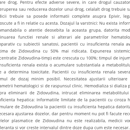
care drog. Pentru efecte adverse severe, in care drogul cauzato
reruperea sau reducerea dozelor unui drog, celalalt drog trebuie sa
icii trebuie sa posede informatii complete asupra Epivir, leg
oscute a fi in relatie cu acesta. Dozajul la varstnici: Nu exista info
omandabila o atentie deosebita la aceasta grupa, datorita modif
inuarea functiei renale si alterari ale parametrilor hematolog
parativ cu subiectii sanatosi, pacientii cu insuficienta renala 
ima de Zidovudina cu 50% mai ridicata. Expunerea sistemi
centratie Zidovudina-timp) este crescuta cu 100%; timpul de injuma
insuficienta renala exista o acumulare substantiala a metabolitulu
e a determina toxicitate. Pacientii cu insuficienta renala seve
imul de dozaj minim posibil. Necesitatea ajustarii ulterioar
ametrii hematologici si de raspunsul clinic. Hemodializa si dializa 
pra eliminarii de Zidovudina, intrucat eliminarea metabolitului
uficienta hepatica: Informatiile limitate de la pacientii cu ciroz
mulare de Zidovudina la pacientii cu insuficienta hepatica datorita
necesara ajustarea dozelor, dar pentru moment nu pot fi facute re
elelor plasmatice de Zidovudina nu este realizabila, medicii vo
oleranta si vor creste intervalul dintre doze dupa cum este necesar.