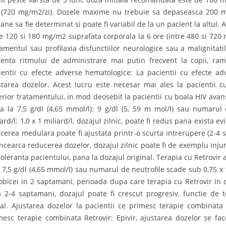
 (720 mg/m2/zi). Dozele maxime nu trebuie sa depaseasca 200 m
ne sa fie determinat si poate fi variabil de la un pacient la altul. A
re 120 si 180 mg/m2 suprafata corporala la 6 ore (intre 480 si 720 
tamentul sau profilaxia disfunctiilor neurologice sau a malignitati
cienta ritmului de administrare mai putin frecvent la copii, ram
ientii cu efecte adverse hematologice: La pacientii cu efecte a
starea dozelor. Acest lucru este necesar mai ales la pacientii
erior tratamentului, in mod deosebit la pacientii cu boala HIV ava
a la 7,5 g/dl (4,65 mmol/l): 9 g/dl (5, 59 m mol/l) sau numarul
ard/l: 1,0 x 1 miliard/l, dozajul zilnic, poate fi redus pana exista e
acerea medulara poate fi ajustata printr-o scurta intrerupere (2-4 
incearca reducerea dozelor, dozajul zilnic poate fi de exemplu injum
toleranta pacientului, pana la dozajul original. Terapia cu Retrovir 
 7,5 g/dl (4,65 mmol/l) sau numarul de neutrofile scade sub 0,75 x
obicei in 2 saptamani, perioada dupa care terapia cu Retrovir in d
a 2-4 saptamani, dozajul poate fi crescut progresiv, functie de t
tial. Ajustarea dozelor la pacientii ce primesc terapie combinata 
mesc terapie combinata Retrovir: Epivir, ajustarea dozelor se fac