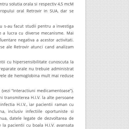
tru solutia orala si respectiv 4,5 mcM
iropului oral Retrovir in SUA, dar se
u s-au facut studii pentru a investiga
 de a lucra cu diverse mecanisme. Mai
uentare negativa a acestor activitati.
erse ale Retrovir atunci cand analizam
tii cu hipersensibilitate cunoscuta la
reparate orale nu trebuie administrat
nivele de hemoglobina mult mai reduse
ei (vezi “Interactiuni medicamentoase”).
ni transmiterea H.I.V. la alte persoane
fectia H.I.V., iar pacientii raman cu
, inclusiv infectiile oportuniste si
inua, datele legate de dezvoltarea de
 la pacientii cu boala H.I.V. avansata