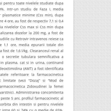
 si pentru toate nivelele studiate dupa
70%. Intr-un studiu de Faza I, media
or plasmatice minime (Css min), dupa
e 4 ore, au fost de respectiv 7,1 si 0,4
dia nivelelor Css max si Css min dupa
alizarea dozelor la 200 mg, a fost de
udiile cu Retrovir intravenos reiese ca
e 1,1 ore, media epurarii totale din
 fost de 1,6 l/kg. Clearanceul renal al
 o secretie tubulara semnificativa a
 in plasma, cat si in urina, continand
eoxitimidina (AMT) a fost identificata
tele referitoare la farmacocinetica
t limitate (vezi “Dozaj” si “Mod de
farmacocinetica Zidovudinei la femei
 varstnici. Administrarea concomitenta
peste 5 ani, profilul farmacocinetic al
orbita din intestin si pentru nivelele
st intre 60 si 74% cu o medie de 65%.