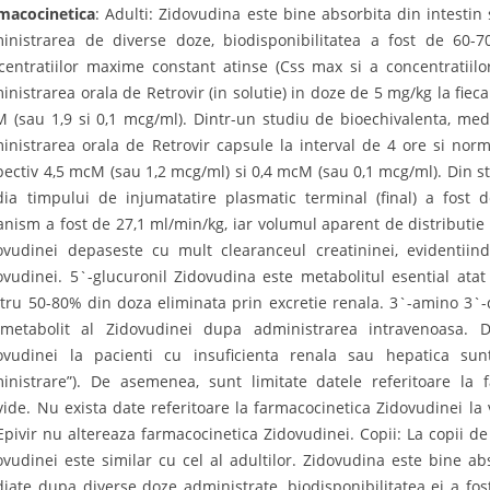
macocinetica
: Adulti: Zidovudina este bine absorbita din intestin
inistrarea de diverse doze, biodisponibilitatea a fost de 60-
centratiilor maxime constant atinse (Css max si a concentratiil
inistrarea orala de Retrovir (in solutie) in doze de 5 mg/kg la fiecar
 (sau 1,9 si 0,1 mcg/ml). Dintr-un studiu de bioechivalenta, me
inistrarea orala de Retrovir capsule la interval de 4 ore si norm
pectiv 4,5 mcM (sau 1,2 mcg/ml) si 0,4 mcM (sau 0,1 mcg/ml). Din st
ia timpului de injumatatire plasmatic terminal (final) a fost d
anism a fost de 27,1 ml/min/kg, iar volumul aparent de distributie a
ovudinei depaseste cu mult clearanceul creatininei, evidentiind
ovudinei. 5`-glucuronil Zidovudina este metabolitul esential atat
tru 50-80% din doza eliminata prin excretie renala. 3`-amino 3`-d
metabolit al Zidovudinei dupa administrarea intravenoasa. Da
ovudinei la pacienti cu insuficienta renala sau hepatica sun
inistrare”). De asemenea, sunt limitate datele referitoare la 
vide. Nu exista date referitoare la farmacocinetica Zidovudinei la
Epivir nu altereaza farmacocinetica Zidovudinei. Copii: La copii de 
ovudinei este similar cu cel al adultilor. Zidovudina este bine abs
diate dupa diverse doze administrate, biodisponibilitatea ei a fo