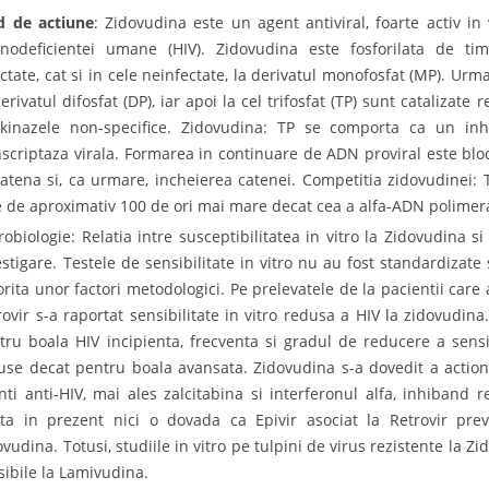
 de actiune
: Zidovudina este un agent antiviral, foarte activ in v
nodeficientei umane (HIV). Zidovudina este fosforilata de timi
ectate, cat si in cele neinfectate, la derivatul monofosfat (MP). Urm
erivatul difosfat (DP), iar apoi la cel trifosfat (TP) sunt catalizate 
kinazele non-specifice. Zidovudina: TP se comporta ca un inhi
nscriptaza virala. Formarea in continuare de ADN proviral este blo
catena si, ca urmare, incheierea catenei. Competitia zidovudinei: T
e de aproximativ 100 de ori mai mare decat cea a alfa-ADN polimera
robiologie: Relatia intre susceptibilitatea in vitro la Zidovudina s
estigare. Testele de sensibilitate in vitro nu au fost standardizate 
orita unor factori metodologici. Pe prelevatele de la pacientii care
rovir s-a raportat sensibilitate in vitro redusa a HIV la zidovudina.
tru boala HIV incipienta, frecventa si gradul de reducere a sensibi
use decat pentru boala avansata. Zidovudina s-a dovedit a actio
nti anti-HIV, mai ales zalcitabina si interferonul alfa, inhiband r
sta in prezent nici o dovada ca Epivir asociat la Retrovir prev
ovudina. Totusi, studiile in vitro pe tulpini de virus rezistente la 
sibile la Lamivudina.