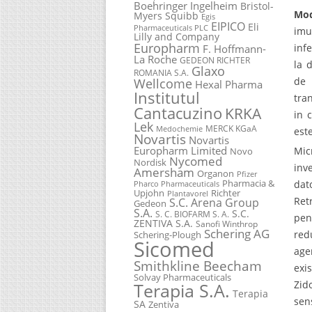
Boehringer Ingelheim
Bristol-
Mod
Myers Squibb
Egis
EIPICO
Eli
Pharmaceuticals PLC
imu
Lilly and Company
Europharm
inf
F. Hoffmann-
La Roche
GEDEON RICHTER
la d
Glaxo
ROMANIA S.A.
de 
Wellcome
Hexal Pharma
Institutul
tra
Cantacuzino
KRKA
in 
Lek
MERCK KGaA
Medochemie
est
Novartis
Novartis
Europharm Limited
Mic
Novo
Nycomed
Nordisk
inv
Amersham
Organon
Pfizer
Pharmacia &
dat
Pharco Pharmaceuticals
Upjohn
Richter
Plantavorel
Ret
S.C. Arena Group
Gedeon
S.A.
S.C.
S. C. BIOFARM S. A.
pen
ZENTIVA S.A.
Sanofi Winthrop
Schering AG
red
Schering-Plough
Sicomed
age
Smithkline Beecham
exi
Solvay Pharmaceuticals
Zid
Terapia S.A.
Terapia
sen
SA
Zentiva