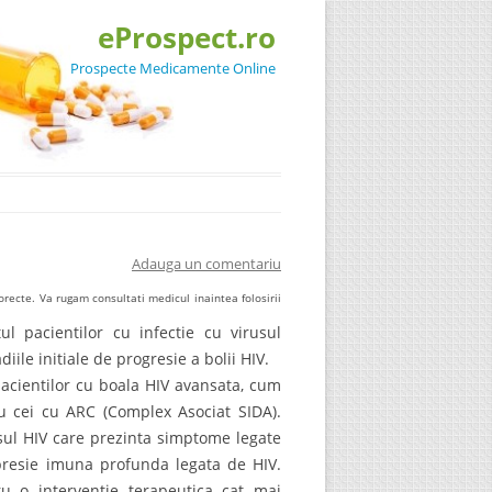
eProspect.ro
Prospecte Medicamente Online
Adauga un comentariu
recte. Va rugam consultati medicul inaintea folosirii
ul pacientilor cu infectie cu virusul
ile initiale de progresie a bolii HIV.
acientilor cu boala HIV avansata, cum
u cei cu ARC (Complex Asociat SIDA).
rusul HIV care prezinta simptome legate
presie imuna profunda legata de HIV.
ru o interventie terapeutica cat mai