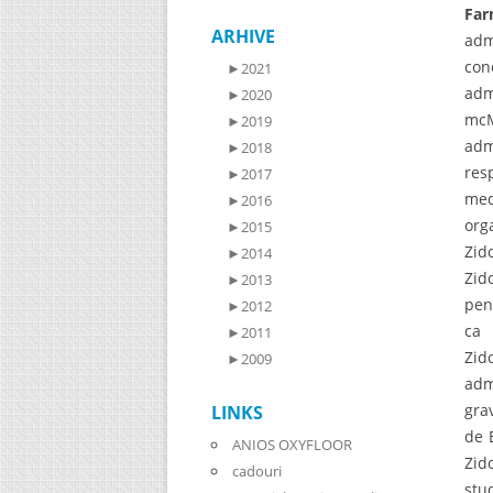
Far
ARHIVE
adm
con
►
2021
adm
►
2020
mcM
►
2019
adm
►
2018
res
►
2017
med
►
2016
org
►
2015
Zid
►
2014
Zid
►
2013
pen
►
2012
ca 
►
2011
Zid
►
2009
adm
gra
LINKS
de 
ANIOS OXYFLOOR
Zid
cadouri
stu