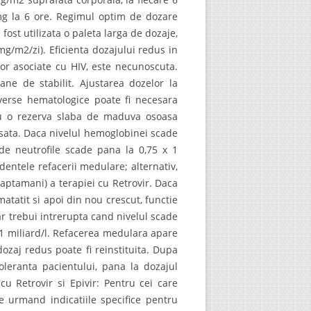
g la 6 ore. Regimul optim de dozare
 fost utilizata o paleta larga de dozaje,
mg/m2/zi). Eficienta dozajului redus in
lor asociate cu HIV, este necunoscuta.
ane de stabilit. Ajustarea dozelor la
dverse hematologice poate fi necesara
 cu o rezerva slaba de maduva osoasa
nsata. Daca nivelul hemoglobinei scade
 de neutrofile scade pana la 0,75 x 1
videntele refacerii medulare; alternativ,
saptamani) a terapiei cu Retrovir. Daca
atatit si apoi din nou crescut, functie
ar trebui intrerupta cand nivelul scade
 1 miliard/l. Refacerea medulara apare
ozaj redus poate fi reinstituita. Dupa
oleranta pacientului, pana la dozajul
cu Retrovir si Epivir: Pentru cei care
e urmand indicatiile specifice pentru