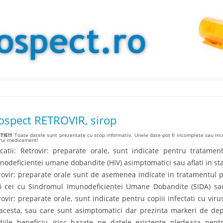
Skip to content
ospect RETROVIR, sirop
IE!!!
Toate datele sunt prezentate cu scop informativ. Unele date pot fi incomplete sau inco
arui medicament!
icatii: Retrovir: preparate orale, sunt indicate pentru tratament
nodeficientei umane dobandite (HIV) asimptomatici sau aflati in stadi
rovir: preparate orale sunt de asemenea indicate in tratamentul p
fi cei cu Sindromul Imunodeficientei Umane Dobandite (SIDA) sa
rovir: preparate orale, sunt indicate pentru copiii infectati cu vi
acesta, sau care sunt asimptomatici dar prezinta markeri de de
diile beneficiu /risc bazate pe datele existente pledeaza pent