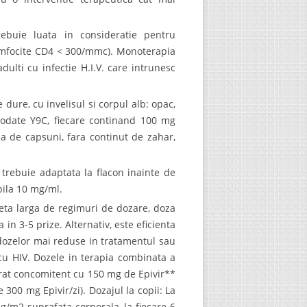
trebuie luata in consideratie pentru
(limfocite CD4 < 300/mmc). Monoterapia
dulti cu infectie H.I.V. care intrunesc
 dure, cu invelisul si corpul alb: opac,
 codate Y9C, fiecare continand 100 mg
ma de capsuni, fara continut de zahar,
trebuie adaptata la flacon inainte de
abila 10 mg/ml.
leta larga de regimuri de dozare, doza
in 3-5 prize. Alternativ, este eficienta
 dozelor mai reduse in tratamentul sau
 cu HIV. Dozele in terapia combinata a
strat concomitent cu 150 mg de Epivir**
 300 mg Epivir/zi). Dozajul la copii: La
g/m2 suprafata corporala, la fiecare 6