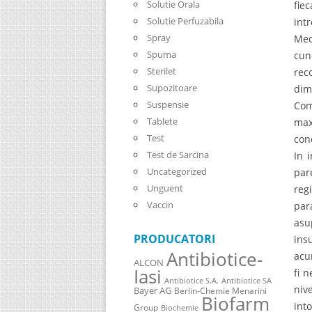
Solutie Orala
fie
Solutie Perfuzabila
int
Spray
Med
Spuma
cun
Sterilet
rec
Supozitoare
dim
Suspensie
Com
Tablete
max
Test
con
Test de Sarcina
In 
Uncategorized
par
Unguent
reg
Vaccin
par
asu
PRODUCATORI
ins
Antibiotice-
acu
ALCON
Iasi
fi 
Antibiotice S.A.
Antibiotice SA
niv
Bayer AG
Berlin-Chemie Menarini
Biofarm
int
Group
Biochemie