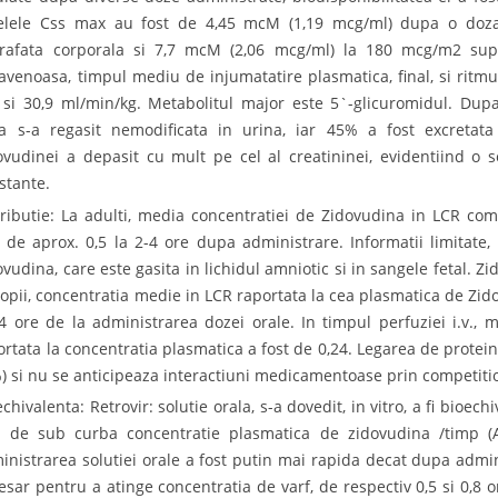
elele Css max au fost de 4,45 mcM (1,19 mcg/ml) dupa o doza
rafata corporala si 7,7 mcM (2,06 mcg/ml) la 180 mcg/m2 sup
ravenoasa, timpul mediu de injumatatire plasmatica, final, si ritmu
 si 30,9 ml/min/kg. Metabolitul major este 5`-glicuromidul. Dup
a s-a regasit nemodificata in urina, iar 45% a fost excretata
ovudinei a depasit cu mult pe cel al creatininei, evidentiind o 
stante.
tributie: La adulti, media concentratiei de Zidovudina in LCR co
t de aprox. 0,5 la 2-4 ore dupa administrare. Informatii limitate,
ovudina, care este gasita in lichidul amniotic si in sangele fetal. Z
copii, concentratia medie in LCR raportata la cea plasmatica de Zido
-4 ore de la administrarea dozei orale. In timpul perfuziei i.v.,
ortata la concentratia plasmatica a fost de 0,24. Legarea de protein
) si nu se anticipeaza interactiuni medicamentoase prin competitio
echivalenta: Retrovir: solutie orala, s-a dovedit, in vitro, a fi bioe
a de sub curba concentratie plasmatica de zidovudina /timp 
inistrarea solutiei orale a fost putin mai rapida decat dupa admi
esar pentru a atinge concentratia de varf, de respectiv 0,5 si 0,8 