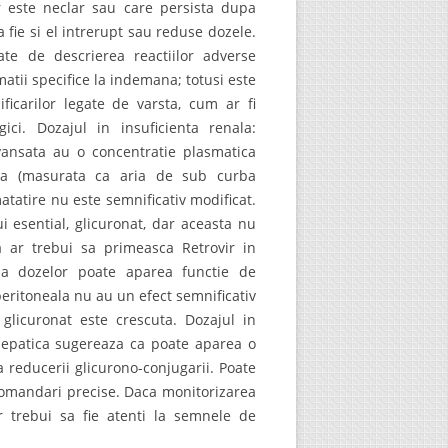
r este neclar sau care persista dupa
 fie si el intrerupt sau reduse dozele.
ate de descrierea reactiilor adverse
rmatii specifice la indemana; totusi este
icarilor legate de varsta, cum ar fi
ici. Dozajul in insuficienta renala:
avansata au o concentratie plasmatica
ca (masurata ca aria de sub curba
tatire nu este semnificativ modificat.
i esential, glicuronat, dar aceasta nu
ra ar trebui sa primeasca Retrovir in
e a dozelor poate aparea functie de
peritoneala nu au un efect semnificativ
 glicuronat este crescuta. Dozajul in
a hepatica sugereaza ca poate aparea o
 reducerii glicurono-conjugarii. Poate
comandari precise. Daca monitorizarea
r trebui sa fie atenti la semnele de