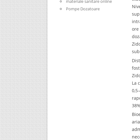
materiale sanitare online
Niv
Pompe Dozatoare
sup
int
ore
doz
Zid
sub
Dis
fos
Zid
La 
0,5
rap
38%
Bio
ari
adm
nec