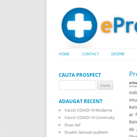
HOME
CONTACT
DESPRE
Pr
CAUTA PROSPECT
ATENT
Search
oric
for:
Ind
imu
ADAUGAT RECENT
Ret
Vaccin COVID-19 Moderna
ar 
Vaccin COVID-19 Comirnaty
Ret
Duac Gel
de 
Duaklir Genuair pulbere
Stu