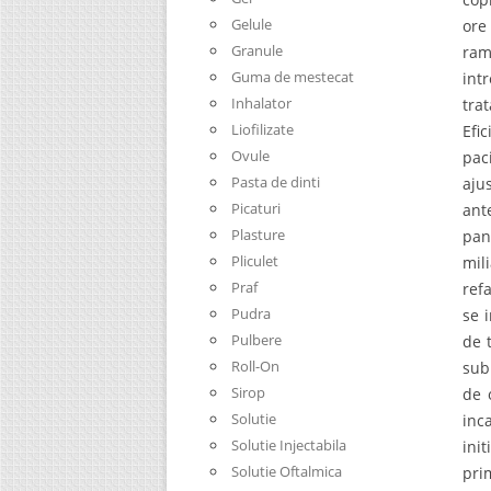
Gelule
ore
Granule
rama
Guma de mestecat
int
Inhalator
tra
Liofilizate
Efi
Ovule
pac
Pasta de dinti
aju
Picaturi
ant
Plasture
pan
Pliculet
mili
Praf
ref
Pudra
se 
Pulbere
de 
Roll-On
sub
Sirop
de 
Solutie
inc
Solutie Injectabila
ini
Solutie Oftalmica
pri