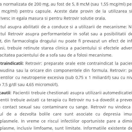
a normalizata de 200 mg, au fost de 5, 8 mcM (sau 1,55 mcg/ml) pen
2 mcg/ml) pentru capsule. Aceste date provin de la utilizarea s
rivesc in egala masura si pentru Retrovir solutie orala.
ctul asupra abilitatii de a conduce si a utilizarii de mecanisme: N
ctul Retrovir asupra performantelor in sofat sau a posibilitatii
t, din farmacologia drogului nu poate fi prevazut un efect de infl
usi, trebuie retinute starea clinica a pacientului si efectele adv
acitatea pacientului de a sofa sau de a folosi mecanisme.
traindicatii:
Retrovir: preparate orale este contraindicat la pacien
ovudina sau la oricare din componentele din formula. Retrovir: p
ientilor cu neutropenie excesiva (sub 0,75 x 1 miliard/l) sau cu 
b 7,5 g/dl sau 4,65 micromol/l).
cautii
: Pacientii trebuie chestionati asupra utilizarii automedicati
ientii trebuie avizati ca terapia cu Retrovir nu s-a dovedit a preve
n contact sexual sau contaminare cu sange. Retrovir nu vindeca in
cul de a dezvolta bolile care sunt asociate cu depresia imuna
plasmele. In vreme ce riscul infectiilor oportuniste pare a dim
plasme, inclusiv limfoame, sunt limitate. Informatiile existente de