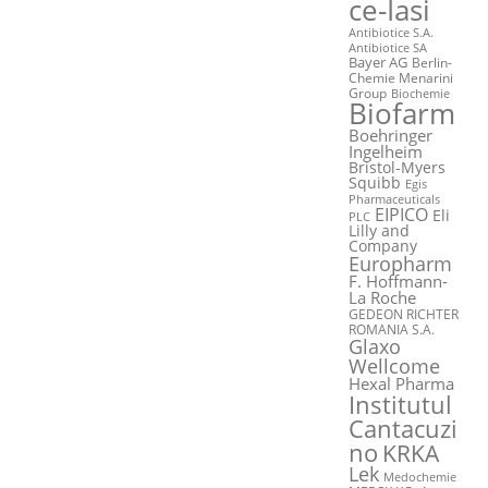
ce-Iasi
Antibiotice S.A.
Antibiotice SA
Bayer AG
Berlin-
Chemie Menarini
Group
Biochemie
Biofarm
Boehringer
Ingelheim
Bristol-Myers
Squibb
Egis
Pharmaceuticals
EIPICO
Eli
PLC
Lilly and
Company
Europharm
F. Hoffmann-
La Roche
GEDEON RICHTER
ROMANIA S.A.
Glaxo
Wellcome
Hexal Pharma
Institutul
Cantacuzi
no
KRKA
Lek
Medochemie