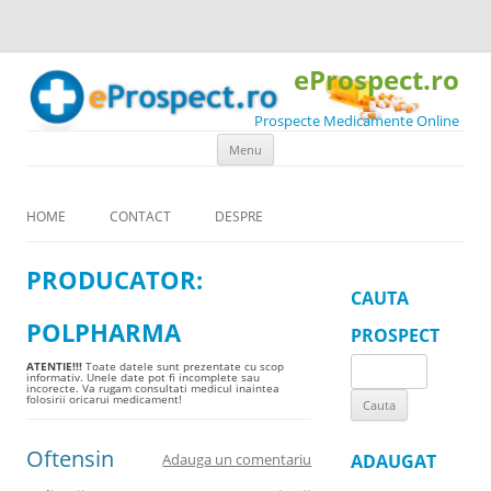
eProspect.ro
Prospecte Medicamente Online
Skip to content
Menu
HOME
CONTACT
DESPRE
PRODUCATOR:
CAUTA
POLPHARMA
PROSPECT
Search
ATENTIE!!!
Toate datele sunt prezentate cu scop
informativ. Unele date pot fi incomplete sau
incorecte. Va rugam consultati medicul inaintea
for:
folosirii oricarui medicament!
Oftensin
Adauga un comentariu
ADAUGAT