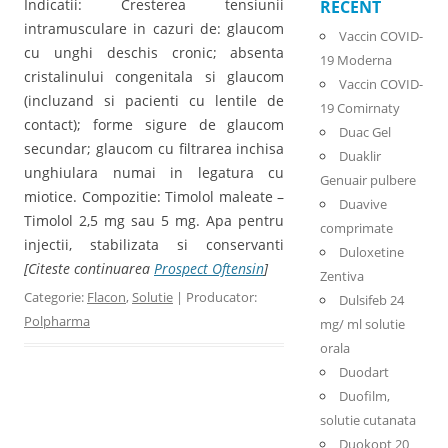
Indicatii: Cresterea tensiunii
RECENT
intramusculare in cazuri de: glaucom
Vaccin COVID-
cu unghi deschis cronic; absenta
19 Moderna
cristalinului congenitala si glaucom
Vaccin COVID-
(incluzand si pacienti cu lentile de
19 Comirnaty
contact); forme sigure de glaucom
Duac Gel
secundar; glaucom cu filtrarea inchisa
Duaklir
unghiulara numai in legatura cu
Genuair pulbere
miotice. Compozitie: Timolol maleate –
Duavive
Timolol 2,5 mg sau 5 mg. Apa pentru
comprimate
injectii, stabilizata si conservanti
Duloxetine
[Citeste continuarea
Prospect Oftensin
]
Zentiva
Categorie:
Flacon
,
Solutie
| Producator:
Dulsifeb 24
Polpharma
mg/ ml solutie
orala
Duodart
Duofilm,
solutie cutanata
Duokopt 20