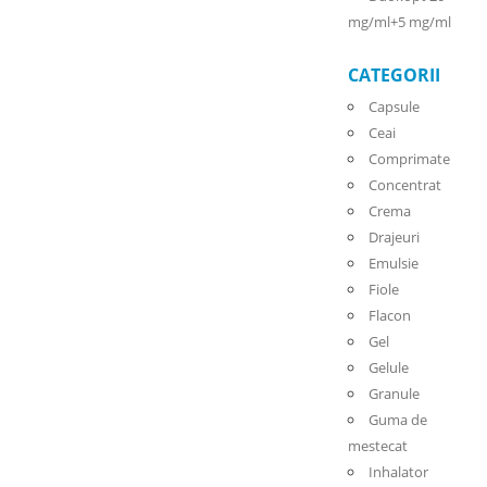
mg/ml+5 mg/ml
CATEGORII
Capsule
Ceai
Comprimate
Concentrat
Crema
Drajeuri
Emulsie
Fiole
Flacon
Gel
Gelule
Granule
Guma de
mestecat
Inhalator