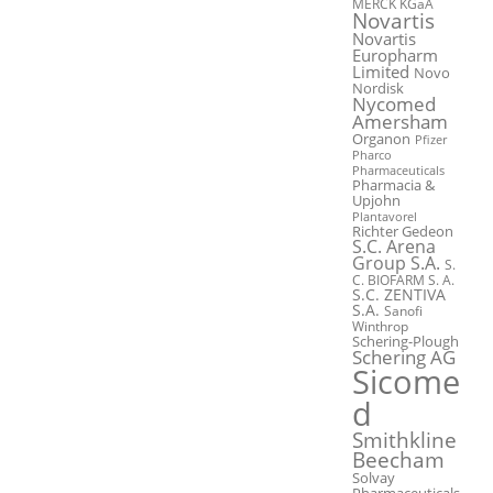
MERCK KGaA
Novartis
Novartis
Europharm
Limited
Novo
Nordisk
Nycomed
Amersham
Organon
Pfizer
Pharco
Pharmaceuticals
Pharmacia &
Upjohn
Plantavorel
Richter Gedeon
S.C. Arena
Group S.A.
S.
C. BIOFARM S. A.
S.C. ZENTIVA
S.A.
Sanofi
Winthrop
Schering-Plough
Schering AG
Sicome
d
Smithkline
Beecham
Solvay