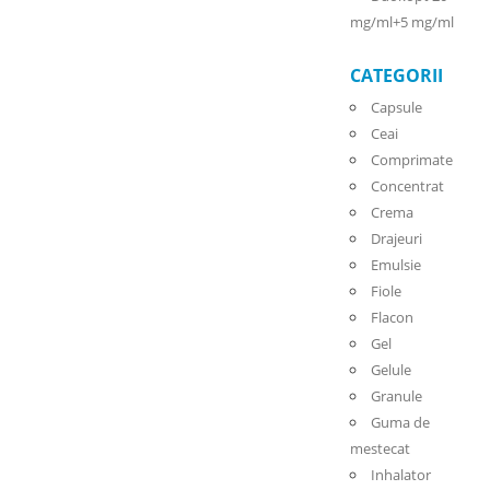
mg/ml+5 mg/ml
CATEGORII
Capsule
Ceai
Comprimate
Concentrat
Crema
Drajeuri
Emulsie
Fiole
Flacon
Gel
Gelule
Granule
Guma de
mestecat
Inhalator