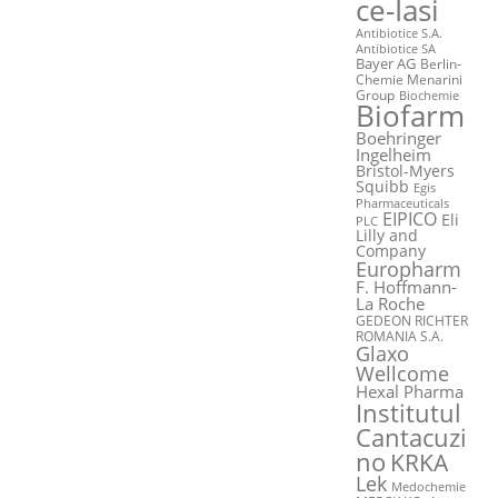
ce-Iasi
Antibiotice S.A.
Antibiotice SA
Bayer AG
Berlin-
Chemie Menarini
Group
Biochemie
Biofarm
Boehringer
Ingelheim
Bristol-Myers
Squibb
Egis
Pharmaceuticals
EIPICO
Eli
PLC
Lilly and
Company
Europharm
F. Hoffmann-
La Roche
GEDEON RICHTER
ROMANIA S.A.
Glaxo
Wellcome
Hexal Pharma
Institutul
Cantacuzi
no
KRKA
Lek
Medochemie