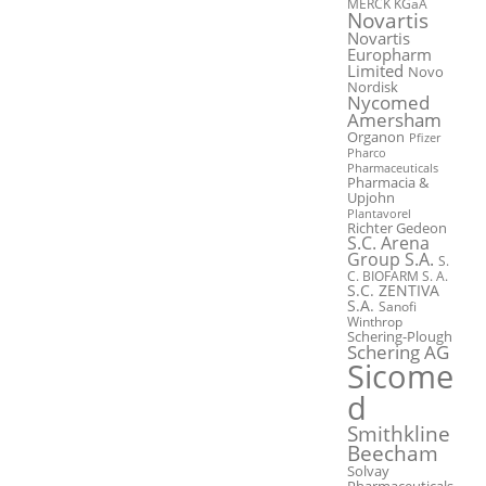
MERCK KGaA
Novartis
Novartis
Europharm
Limited
Novo
Nordisk
Nycomed
Amersham
Organon
Pfizer
Pharco
Pharmaceuticals
Pharmacia &
Upjohn
Plantavorel
Richter Gedeon
S.C. Arena
Group S.A.
S.
C. BIOFARM S. A.
S.C. ZENTIVA
S.A.
Sanofi
Winthrop
Schering-Plough
Schering AG
Sicome
d
Smithkline
Beecham
Solvay