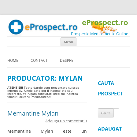
eProspect.ro
Prospecte Medicamente Online
Skip to content
Menu
HOME
CONTACT
DESPRE
PRODUCATOR:
MYLAN
CAUTA
ATENTIE!!!
Toate datele sunt prezentate cu scop
informativ. Unele date pot fi incomplete sau
PROSPECT
incorecte. Va rugam consultati medicul inaintea
folosirii oricarui medicament!
Search
for:
Memantine Mylan
Adauga un comentariu
ADAUGAT
Memantine Mylan este un