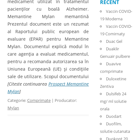
medicament utilizat în tratamentul
RECENT
pacienţilor cu boală Alzheimer.
Vaccin COVID-
Memantine Mylan memantină
19 Moderna
Prezentul document este un rezumat
Vaccin COVID-
al Raportului public european de
19 Comirnaty
evaluare (EPAR) pentru Memantine
Duac Gel
Mylan. Documentul explică modul în
Duaklir
care agenţia a evaluat medicamentul,
Genuair pulbere
pentru a recomanda autorizarea sa în
Duavive
Uniunea Europeană (UE) şi condiţiile
comprimate
sale de utilizare. Scopul documentului
Duloxetine
[Citeste continuarea
Prospect Memantine
Zentiva
Mylan
]
Dulsifeb 24
Categorie:
Comprimate
| Producator:
mg/ ml solutie
Mylan
orala
Duodart
Duofilm,
solutie cutanata
Duokopt 20