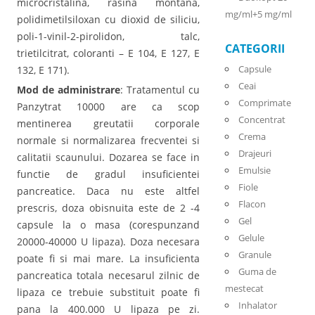
microcristalina, rasina montana,
mg/ml+5 mg/ml
polidimetilsiloxan cu dioxid de siliciu,
poli-1-vinil-2-pirolidon, talc,
CATEGORII
trietilcitrat, coloranti – E 104, E 127, E
Capsule
132, E 171).
Ceai
Mod de administrare
: Tratamentul cu
Comprimate
Panzytrat 10000 are ca scop
Concentrat
mentinerea greutatii corporale
Crema
normale si normalizarea frecventei si
Drajeuri
calitatii scaunului. Dozarea se face in
Emulsie
functie de gradul insuficientei
Fiole
pancreatice. Daca nu este altfel
Flacon
prescris, doza obisnuita este de 2 -4
Gel
capsule la o masa (corespunzand
Gelule
20000-40000 U lipaza). Doza necesara
Granule
poate fi si mai mare. La insuficienta
Guma de
pancreatica totala necesarul zilnic de
mestecat
lipaza ce trebuie substituit poate fi
Inhalator
pana la 400.000 U lipaza pe zi.