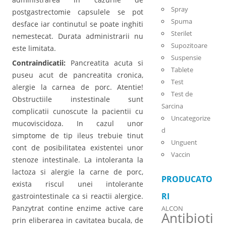
Spray
postgastrectomie capsulele se pot
Spuma
desface iar continutul se poate inghiti
Sterilet
nemestecat. Durata administrarii nu
Supozitoare
este limitata.
Suspensie
Contraindicatii:
Pancreatita acuta si
Tablete
puseu acut de pancreatita cronica,
Test
alergie la carnea de porc. Atentie!
Test de
Obstructiile instestinale sunt
Sarcina
complicatii cunoscute la pacientii cu
Uncategorize
mucoviscidoza. In cazul unor
d
simptome de tip ileus trebuie tinut
Unguent
cont de posibilitatea existentei unor
Vaccin
stenoze intestinale. La intoleranta la
lactoza si alergie la carne de porc,
PRODUCATO
exista riscul unei intolerante
RI
gastrointestinale ca si reactii alergice.
Panzytrat contine enzime active care
ALCON
Antibioti
prin eliberarea in cavitatea bucala, de