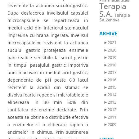
Pharmaceuticals
Terapia
rezistente la actiunea sucului gastric.
S.A.
Dupa desfacerea invelisului capsulei
Terapia
SA
Zentiva
microcapsulele se repartizeaza in
mediul acid din interiorul stomacului
ARHIVE
impreuna cu hrana ingerata. Invelisul
microcapsulelor rezistent la actiunea
►
2021
sucului gastric protejeaza enzimele
►
2020
pancreatice sensibile la sucul gastric
►
2019
in timpul pasajului gastric impotriva
►
2018
unei inactivari in mediul acid gastric;
►
2017
dependente de pH peste 6,0 lacul
►
2016
rezistent la acidul din stomac se
►
2015
dizolva foarte repede si microtabletele
►
2014
elibereaza in 30 min 50% din
►
2013
cantitatea de enzime declarate. Prin
►
2012
aceasta se obtine o distributie efectiva
►
2011
a enzimelor si o eliberare rapida a
►
2009
enzimelor in chimus. Prin sustinerea