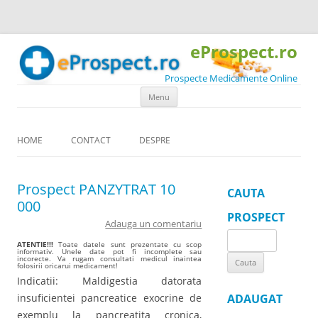
eProspect.ro
Prospecte Medicamente Online
Skip to content
Menu
HOME
CONTACT
DESPRE
Prospect PANZYTRAT 10
CAUTA
000
PROSPECT
Adauga un comentariu
Search
ATENTIE!!!
Toate datele sunt prezentate cu scop
informativ. Unele date pot fi incomplete sau
for:
incorecte. Va rugam consultati medicul inaintea
folosirii oricarui medicament!
Indicatii: Maldigestia datorata
insuficientei pancreatice exocrine de
ADAUGAT
exemplu la pancreatita cronica,