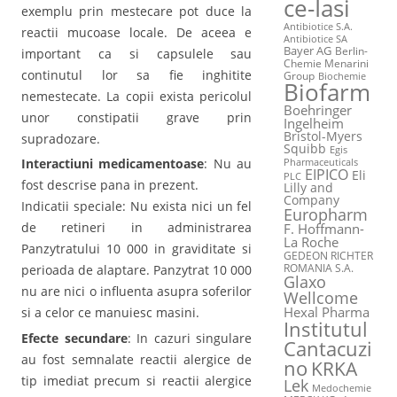
ce-Iasi
exemplu prin mestecare pot duce la
Antibiotice S.A.
reactii mucoase locale. De aceea e
Antibiotice SA
Bayer AG
Berlin-
important ca si capsulele sau
Chemie Menarini
continutul lor sa fie inghitite
Group
Biochemie
Biofarm
nemestecate. La copii exista pericolul
Boehringer
unor constipatii grave prin
Ingelheim
Bristol-Myers
supradozare.
Squibb
Egis
Interactiuni medicamentoase
: Nu au
Pharmaceuticals
EIPICO
Eli
PLC
fost descrise pana in prezent.
Lilly and
Company
Indicatii speciale: Nu exista nici un fel
Europharm
de retineri in administrarea
F. Hoffmann-
La Roche
Panzytratului 10 000 in graviditate si
GEDEON RICHTER
ROMANIA S.A.
perioada de alaptare. Panzytrat 10 000
Glaxo
nu are nici o influenta asupra soferilor
Wellcome
Hexal Pharma
si a celor ce manuiesc masini.
Institutul
Efecte secundare
: In cazuri singulare
Cantacuzi
au fost semnalate reactii alergice de
no
KRKA
tip imediat precum si reactii alergice
Lek
Medochemie