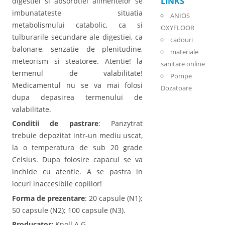
LINKS
digestiei si absorbtiei alimentelor se
imbunatateste situatia
ANIOS
metabolismului catabolic, ca si
OXYFLOOR
tulburarile secundare ale digestiei, ca
cadouri
balonare, senzatie de plenitudine,
materiale
meteorism si steatoree. Atentie! la
sanitare online
termenul de valabilitate!
Pompe
Medicamentul nu se va mai folosi
Dozatoare
dupa depasirea termenului de
valabilitate.
Conditii de pastrare
: Panzytrat
trebuie depozitat intr-un mediu uscat,
la o temperatura de sub 20 grade
Celsius. Dupa folosire capacul se va
inchide cu atentie. A se pastra in
locuri inaccesibile copiilor!
Forma de prezentare
: 20 capsule (N1);
50 capsule (N2); 100 capsule (N3).
Producator:
Knoll A.G.