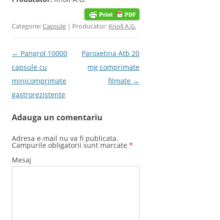
Categorie:
Capsule
| Producator:
Knoll A.G.
Post navigation
←
Pangrol 10000
Paroxetina Atb 20
capsule cu
mg comprimate
minicomprimate
filmate
→
gastrorezistente
Adauga un comentariu
Adresa e-mail nu va fi publicata.
Campurile obligatorii sunt marcate
*
Mesaj