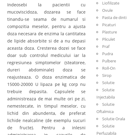
Liofilizate
Indeosebi la pacientii cu
Ovule
mucoviscidoza, dozarea se face
Pasta de dinti
tinandu-se seama de numarul si
Picaturi
compozitia meselor, pentru a ajusta
Plasture
doza necesara de enzima la cantitatea
Pliculet
de lipide absorbite si de a nu depasi
Praf
aceasta doza. Cresterea dozei se face
Pudra
doar sub controlul medicului iar la
Pulbere
regresiunea simptomelor (steatoree,
Roll-On
dureri abdominale) doza se
Sirop
reajusteaza. O doza enzimatica de
Solutie
15000-20000 U lipaza pe kg corp nu
Solutie
trebuie depasita. Capsulele se
Injectabila
administreaza de mai multe ori pe zi,
Solutie
nemestecate, in timpul meselor, cu
Oftalmica
lichid din abundenta, de preferat
Solutie Orala
lichide nealcaline (de exemplu sucuri
Solutie
de fructe). Pentru a inlesni
Perfuzabila
administrarea in cazurile de