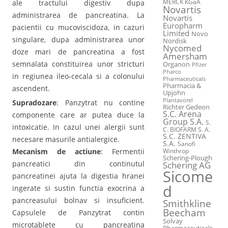
MERCK KGaA
ale tractului digestiv dupa
Novartis
administrarea de pancreatina. La
Novartis
Europharm
pacientii cu mucoviscidoza, in cazuri
Limited
Novo
singulare, dupa administrarea unor
Nordisk
Nycomed
doze mari de pancreatina a fost
Amersham
semnalata constituirea unor stricturi
Organon
Pfizer
Pharco
in regiunea ileo-cecala si a colonului
Pharmaceuticals
Pharmacia &
ascendent.
Upjohn
Plantavorel
Supradozare
: Panzytrat nu contine
Richter Gedeon
S.C. Arena
componente care ar putea duce la
Group S.A.
S.
intoxicatie. In cazul unei alergii sunt
C. BIOFARM S. A.
S.C. ZENTIVA
necesare masurile antialergice.
S.A.
Sanofi
Mecanism de actiune
: Fermentii
Winthrop
Schering-Plough
pancreatici din continutul
Schering AG
Sicome
pancreatinei ajuta la digestia hranei
d
ingerate si sustin functia exocrina a
pancreasului bolnav si insuficient.
Smithkline
Beecham
Capsulele de Panzytrat contin
Solvay
microtablete cu pancreatina