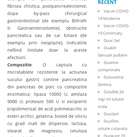
RECENT
fibroza chistica, postpancreatectomie,
Vaccin COVID-
dupa by-pass chirurgical
19 Moderna
gastrointestinal (de exemplu Billroth
Vaccin COVID-
II- Gastroenterostomie), obstructie
19 Comirnaty
pancreatica sau de cai biliare (de
Duac Gel
exemplu prin neoplazie), indicatiile
Duaklir
nefiind limitate doar la aceste
Genuair pulbere
afectiuni.
Duavive
Compozitie
: O capsula cu
comprimate
microtablete rezistente la actiunea
Duloxetine
sucului gastric contine pancreatina
Zentiva
din pancreas de porc cu compozitie
Dulsifeb 24
enzimatica: lipaza 10000 U, amilaza
mg/ ml solutie
9000 U, proteaze 500 U si excipienti
orala
(copolimerizat de acid polimetacrilic si
Duodart
esteri acrilici, gelatina, bioxid de siliciu
Duofilm,
cu grad inalt de dispersie, lactoza,
solutie cutanata
stearat de magneziu, celuloza
Duokopt 20