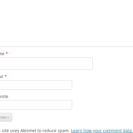
me
*
il
*
site
s site uses Akismet to reduce spam.
Learn how your comment data 