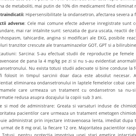
ma de metaboliti, mai putin de 10% din medicament fiind eliminat 
traindicatii:
Hipersensibilitate la ondansetron, afectarea severa a f
ctii adverse
: Cele mai comune efecte adverse inregistrate sunt con
undare, mai rar intalnite sunt: senzatia de gura uscata, reactii de h
nhospasm, tahicardie, angina si modificari ale EKG, posibile reac
eluri tranzitor crescute ale transaminazelor GOT, GPT si a bilirubine
cautiuni: Sarcina: S-au efectuat studii de reproductie pe femel
ravenoase de pana la 4 mg/kg pe zi si nu s-au evidentiat anormalitat
ansetronului. Nu exista totusi studii adecvate si bine conduse la
fi folosit in timpul sarcinii doar daca este absolut necesar. 
dentiat eliminarea ondansetronului in laptele femelelor cobai car
mamele care urmeaza un tratament cu ondansetron sa nu-si al
ormatie redusa asupra dozajului la copiii sub 3 ani.
e si mod de administrare: Greata si varsaturi induse de chimiote
oritatea pacientilor care urmeaza un tratament emetogen chimiot
buie administrat prin injectare intravenoasa lenta, imediat dupa
 urmat de 8 mg oral, la fiecare 12 ore. Majoritatea pacientilor ras
 Totusi, pentru protectia impotriva unei stari emetice intarzi