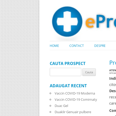
HOME
CONTACT
DESPRE
Pr
CAUTA PROSPECT
ATENT
Search
oric
for:
Indi
cit
ADAUGAT RECENT
Des
Vaccin COVID-19 Moderna
rec
Vaccin COVID-19 Comirnaty
car
Duac Gel
Com
Duaklir Genuair pulbere