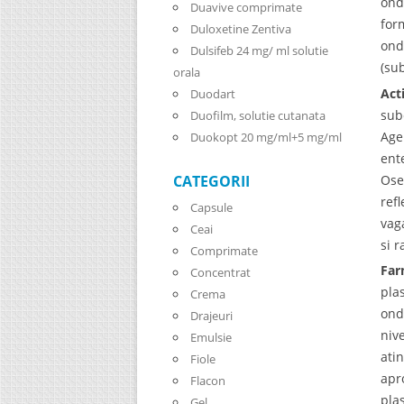
ond
Duavive comprimate
for
Duloxetine Zentiva
ond
Dulsifeb 24 mg/ ml solutie
(su
orala
Act
Duodart
sub
Duofilm, solutie cutanata
Age
Duokopt 20 mg/ml+5 mg/ml
ent
Ose
CATEGORII
ref
Capsule
vag
Ceai
si 
Comprimate
Far
Concentrat
pla
Crema
ond
Drajeuri
niv
Emulsie
ati
Fiole
apr
Flacon
pla
Gel