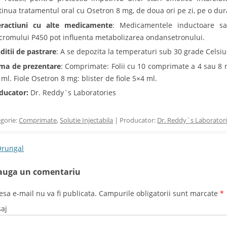
tinua tratamentul oral cu Osetron 8 mg, de doua ori pe zi, pe o dura
eractiuni cu alte medicamente
: Medicamentele inductoare sau
ocromului P450 pot influenta metabolizarea ondansetronului.
ditii de pastrare
: A se depozita la temperaturi sub 30 grade Celsius
ma de prezentare
: Comprimate: Folii cu 10 comprimate a 4 sau 8 m
 ml. Fiole Osetron 8 mg: blister de fiole 5×4 ml.
ducator:
Dr. Reddy`s Laboratories
gorie:
Comprimate
,
Solutie Injectabila
| Producator:
Dr. Reddy`s Laborator
t navigation
rungal
auga un comentariu
esa e-mail nu va fi publicata. Campurile obligatorii sunt marcate
*
aj