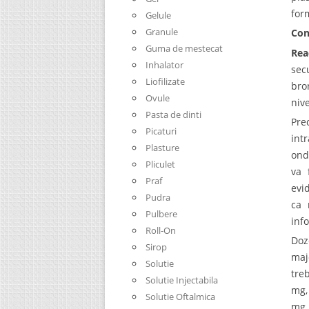
for
Gelule
Granule
Con
Guma de mestecat
Rea
Inhalator
sec
Liofilizate
bro
Ovule
niv
Pasta de dinti
Pre
Picaturi
int
Plasture
ond
Pliculet
va 
Praf
evi
Pudra
ca 
Pulbere
inf
Roll-On
Doz
Sirop
maj
Solutie
tre
Solutie Injectabila
mg,
Solutie Oftalmica
mg.