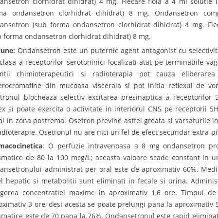
ansetron clorhidrat dihidrat) 4 mg. Fiecare fiola a 4 ml solutie 
ma ondansetron clorhidrat dihidrat) 8 mg. Ondansetron comp
ansetron (sub forma ondansetron clorhidrat dihidrat) 4 mg. Fi
b forma ondansetron clorhidrat dihidrat) 8 mg.
iune:
Ondansetron este un puternic agent antagonist cu selectivita
clasa a receptorilor serotoninici localizati atat pe terminatiile vag
ntii chimioterapeutici si radioterapia pot cauza eliberare
erocromafine din mucoasa viscerala si pot initia reflexul de vo
tronul blocheaza selectiv excitarea presinaptica a receptorilor 5
lex si poate exercita o activitate in interiorul CNS pe receptorii
al in zona postrema. Osetron previne astfel greata si varsaturile 
radioterapie. Osetronul nu are nici un fel de efect secundar extra-p
macocinetica
: O perfuzie intravenoasa a 8 mg ondansetron p
smatice de 80 la 100 mcg/L; aceasta valoare scade constant in ur
ansetronului administrat per oral este de aproximativ 60%. Medi
el hepatic si metabolitii sunt eliminati in fecale si urina. Admin
ngerea concentratiei maxime in aproximativ 1,6 ore. Timpul de
oximativ 3 ore, desi acesta se poate prelungi pana la aproximativ 5
smatice este de 70 pana la 76%. Ondansetronul este rapid elimina