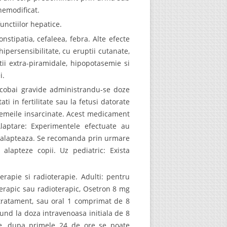
nemodificat.
unctiilor hepatice.
stipatia, cefaleea, febra. Alte efecte
ipersensibilitate, cu eruptii cutanate,
tii extra-piramidale, hipopotasemie si
i.
e cobai gravide administrandu-se doze
i in fertilitate sau la fetusi datorate
 femeile insarcinate. Acest medicament
Alaptare: Experimentele efectuate au
e alapteaza. Se recomanda prin urmare
apteze copii. Uz pediatric: Exista
rapie si radioterapie. Adulti: pentru
erapic sau radioterapic, Osetron 8 mg
 tratament, sau oral 1 comprimat de 8
pund la doza intravenoasa initiala de 8
ate, dupa primele 24 de ore se poate