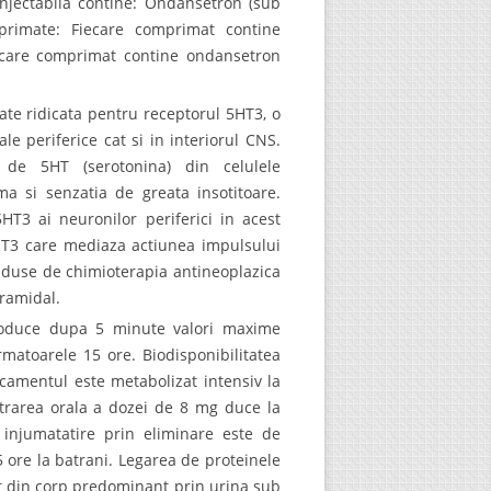
injectabila contine: Ondansetron (sub
rimate: Fiecare comprimat contine
ecare comprimat contine ondansetron
te ridicata pentru receptorul 5HT3, o
ale periferice cat si in interiorul CNS.
a de 5HT (serotonina) din celulele
ma si senzatia de greata insotitoare.
HT3 ai neuronilor periferici in acest
 5HT3 care mediaza actiunea impulsului
induse de chimioterapia antineoplazica
iramidal.
roduce dupa 5 minute valori maxime
matoarele 15 ore. Biodisponibilitatea
camentul este metabolizat intensiv la
istrarea orala a dozei de 8 mg duce la
 injumatatire prin eliminare este de
 ore la batrani. Legarea de proteinele
t din corp predominant prin urina sub