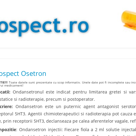
Skip to content
ospect Osetron
IE!!!
Toate datele sunt prezentate cu scop informativ. Unele date pot fi incomplete sau inco
arui medicament!
catii:
Ondansetronul este indicat pentru limitarea gretei si var
ostatice si radioterapie, precum si postoperator.
criere:
Ondansetron este un puternic agent antagonist serotonin
eptorul 5HT3. Agentii chimioterapeutici si radioterapia pot cauza e
e, prin receptorii 5HT3, declanseaza pe calea aferentelor vagale, re
pozitie
: Ondansetron injectii: Fiecare fiola a 2 ml solutie injec