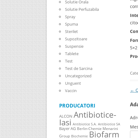
Solutie Orala
con
Solutie Perfuzabila
Int
Spray
cit
Spuma
Con
Sterilet
Supozitoare
For
Suspensie
5×2
Tablete
Pro
Test
Test de Sarcina
Cate
Uncategorized
Unguent
Pos
←
O
Vaccin
Ad
PRODUCATORI
Antibiotice-
ALCON
Adr
Iasi
Antibiotice S.A.
Antibiotice SA
Mes
Bayer AG
Berlin-Chemie Menarini
Biofarm
Group
Biochemie