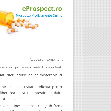
eProspect.ro
Prospecte Medicamente Online
Adauga un comentariu
recte. Va rugam consultati medicul inaintea folosirii
saturilor induse de chimioterapia cu
ic, cu selectivitate ridicata pentru
liberarea de 5HT in intestinul subtire,
flexul de voma.
tabila contine: Ondansetron (sub forma