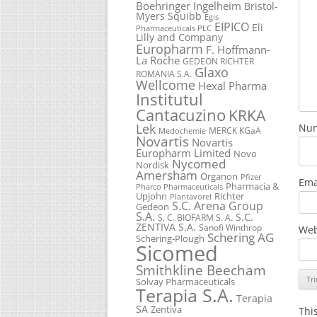
Boehringer Ingelheim
Bristol-
Myers Squibb
Egis
EIPICO
Eli
Pharmaceuticals PLC
Lilly and Company
Europharm
F. Hoffmann-
La Roche
GEDEON RICHTER
Glaxo
ROMANIA S.A.
Wellcome
Hexal Pharma
Institutul
Cantacuzino
KRKA
Lek
Nu
MERCK KGaA
Medochemie
Novartis
Novartis
Europharm Limited
Novo
Nycomed
Nordisk
Amersham
Organon
Pfizer
Ema
Pharmacia &
Pharco Pharmaceuticals
Upjohn
Richter
Plantavorel
S.C. Arena Group
Gedeon
S.A.
S.C.
S. C. BIOFARM S. A.
ZENTIVA S.A.
Sanofi Winthrop
Web
Schering AG
Schering-Plough
Sicomed
Smithkline Beecham
Solvay Pharmaceuticals
Terapia S.A.
Terapia
SA
Zentiva
Thi