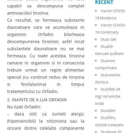
RECENT
capabil sa descompuna complet
Vaccin COVID-
aminoacidul tirozina.
19 Moderna
Ca rezultat, se formeaza substante
Vaccin COVID-
daunatoare care se acumuleaza in
19 Comirnaty
organism. Orfadin blocheaza
Duac Gel
descompunerea tirozinei, asfel incat
Duaklir
substantele daunatoare nu se mai
Genuair pulbere
formeaza. Cu toate acestea, tirozina
Duavive
ramane in organism si in consecinta
comprimate
trebuie urmat un regim alimentar
Duloxetine
special (cu continut redus de tirozina
Zentiva
si fenilalanina) in timpul
Dulsifeb 24
tratamentului cu Orfadin.
mg/ ml solutie
2. INAINTE DE A LUA ORFADIN
orala
Nu luati Orfadin:
Duodart
– daca stiti ca sunteti alergic
Duofilm,
(hipersensibil) la nitizinona sau la
solutie cutanata
oricare dintre celelalte componente
Duokopt 20