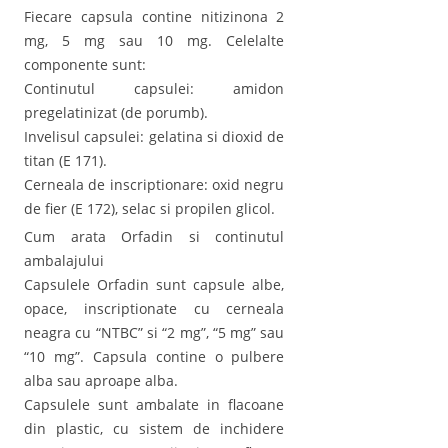
Fiecare capsula contine nitizinona 2
mg, 5 mg sau 10 mg. Celelalte
componente sunt:
Continutul capsulei: amidon
pregelatinizat (de porumb).
Invelisul capsulei: gelatina si dioxid de
titan (E 171).
Cerneala de inscriptionare: oxid negru
de fier (E 172), selac si propilen glicol.
Cum arata Orfadin si continutul
ambalajului
Capsulele Orfadin sunt capsule albe,
opace, inscriptionate cu cerneala
neagra cu “NTBC” si “2 mg”, “5 mg” sau
“10 mg”. Capsula contine o pulbere
alba sau aproape alba.
Capsulele sunt ambalate in flacoane
din plastic, cu sistem de inchidere