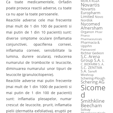
MERCK KGaA
Ca toate medicamentele, Orfadin
Novartis
poate provoca reactii adverse, cu toate
Novartis
Europharm
ca nu apar la toate persoanele.
Limited
Novo
Reactiile adverse cele mai frecvente
Nordisk
Nycomed
(mai mult de 1 din 100 de pacienti si
Amersham
mai putin de 1 din 10 pacienti) sunt:
Organon
Pfizer
Pharco
diverse simptome oculare (inflamatia
Pharmaceuticals
Pharmacia &
conjunctivei, opacifierea corneei,
Upjohn
inflamatia corneei, sensibilitate la
Plantavorel
Richter Gedeon
S.C. Arena
lumina, durere oculara), reducerea
Group S.A.
S.
numarului de trombocite si leucocite,
C. BIOFARM S. A.
S.C. ZENTIVA
diminuarea numarului unor tipuri de
S.A.
Sanofi
leucocite (granulocitopenie).
Winthrop
Schering-Plough
Reactiile adverse mai putin frecvente
Schering AG
Sicome
(mai mult de 1 din 1000 de pacienti si
d
mai putin de 1 din 100 de pacienti)
sunt: inflamatia pleoapelor, numar
Smithkline
Beecham
crescut de leucocite, prurit, inflamatia
Solvay
pielii (dermatita exfoliativa), eruptii pe