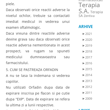
Pharmaceuticals
Terapia
piele.
S.A.
Daca observati orice reactii adverse la
Terapia
nivelul ochilor, trebuie sa contactati
SA
Zentiva
imediat medicul in vederea unui
ARHIVE
examen oftalmologic.
Daca vreuna dintre reactiile adverse
►
2021
devine grava sau daca observati orice
►
2020
reactie adversa nementionata in acest
►
2019
prospect, va rugam sa spuneti
►
2018
medicului dumneavoastra sau
►
2017
farmacistului.
►
2016
►
2015
5. CUM SE PASTREAZA ORFADIN
►
2014
A nu se lasa la indemana si vederea
►
2013
copiilor.
►
2012
Nu utilizati Orfadin dupa data de
►
2011
expirare inscrisa pe flacon si pe cutie
►
2009
dupa “EXP”. Data de expirare se refera
la ultima zi a lunii respective.