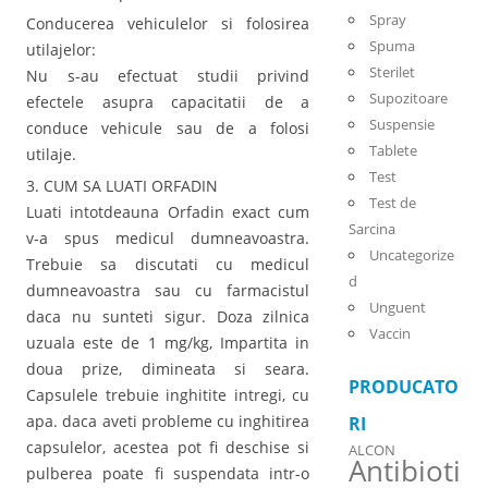
Spray
Conducerea vehiculelor si folosirea
Spuma
utilajelor:
Sterilet
Nu s-au efectuat studii privind
Supozitoare
efectele asupra capacitatii de a
Suspensie
conduce vehicule sau de a folosi
Tablete
utilaje.
Test
3. CUM SA LUATI ORFADIN
Test de
Luati intotdeauna Orfadin exact cum
Sarcina
v-a spus medicul dumneavoastra.
Uncategorize
Trebuie sa discutati cu medicul
d
dumneavoastra sau cu farmacistul
Unguent
daca nu sunteti sigur. Doza zilnica
Vaccin
uzuala este de 1 mg/kg, Impartita in
doua prize, dimineata si seara.
PRODUCATO
Capsulele trebuie inghitite intregi, cu
apa. daca aveti probleme cu inghitirea
RI
capsulelor, acestea pot fi deschise si
ALCON
Antibioti
pulberea poate fi suspendata intr-o