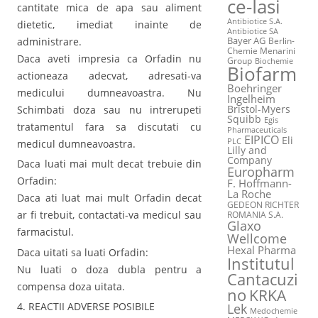
ce-Iasi
cantitate mica de apa sau aliment
Antibiotice S.A.
dietetic, imediat inainte de
Antibiotice SA
Bayer AG
administrare.
Berlin-
Chemie Menarini
Daca aveti impresia ca Orfadin nu
Group
Biochemie
Biofarm
actioneaza adecvat, adresati-va
Boehringer
medicului dumneavoastra. Nu
Ingelheim
Bristol-Myers
Schimbati doza sau nu intrerupeti
Squibb
Egis
tratamentul fara sa discutati cu
Pharmaceuticals
EIPICO
Eli
PLC
medicul dumneavoastra.
Lilly and
Company
Daca luati mai mult decat trebuie din
Europharm
Orfadin:
F. Hoffmann-
La Roche
Daca ati luat mai mult Orfadin decat
GEDEON RICHTER
ar fi trebuit, contactati-va medicul sau
ROMANIA S.A.
Glaxo
farmacistul.
Wellcome
Hexal Pharma
Daca uitati sa luati Orfadin:
Institutul
Nu luati o doza dubla pentru a
Cantacuzi
compensa doza uitata.
no
KRKA
4. REACTII ADVERSE POSIBILE
Lek
Medochemie