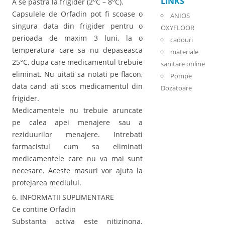
LINKS
A se pastra la frigider (2°C – 8°C).
Capsulele de Orfadin pot fi scoase o
ANIOS
singura data din frigider pentru o
OXYFLOOR
perioada de maxim 3 luni, la o
cadouri
temperatura care sa nu depaseasca
materiale
25°C, dupa care medicamentul trebuie
sanitare online
eliminat. Nu uitati sa notati pe flacon,
Pompe
data cand ati scos medicamentul din
Dozatoare
frigider.
Medicamentele nu trebuie aruncate
pe calea apei menajere sau a
reziduurilor menajere. Intrebati
farmacistul cum sa eliminati
medicamentele care nu va mai sunt
necesare. Aceste masuri vor ajuta la
protejarea mediului.
6. INFORMATII SUPLIMENTARE
Ce contine Orfadin
Substanta activa este nitizinona.