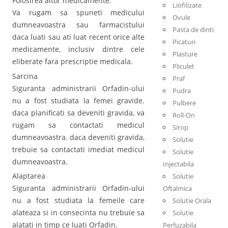
Folosirea altor medicamente:
Liofilizate
Va rugam sa spuneti medicului
Ovule
dumneavoastra sau farmacistului
Pasta de dinti
daca luati sau ati luat recent orice alte
Picaturi
medicamente, inclusiv dintre cele
Plasture
eliberate fara prescriptie medicala.
Pliculet
Sarcina
Praf
Siguranta administrarii Orfadin-ului
Pudra
nu a fost studiata la femei gravide.
Pulbere
daca planificati sa deveniti gravida, va
Roll-On
rugam sa contactati medicul
Sirop
dumneavoastra. daca deveniti gravida,
Solutie
trebuie sa contactati imediat medicul
Solutie
dumneavoastra.
Injectabila
Alaptarea
Solutie
Siguranta administrarii Orfadin-ului
Oftalmica
nu a fost studiata la femeile care
Solutie Orala
alateaza si in consecinta nu trebuie sa
Solutie
alatati in timp ce luati Orfadin.
Perfuzabila