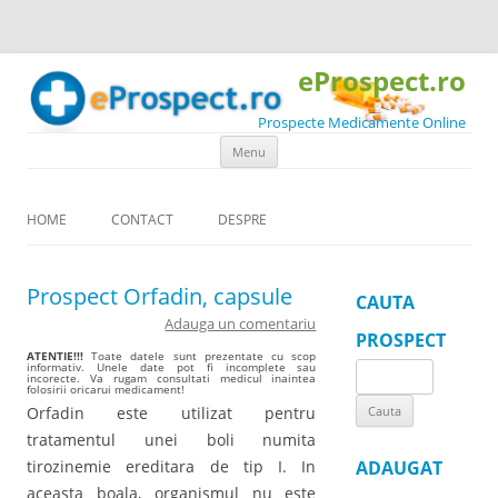
eProspect.ro
Prospecte Medicamente Online
Skip to content
Menu
HOME
CONTACT
DESPRE
Prospect Orfadin, capsule
CAUTA
Adauga un comentariu
PROSPECT
ATENTIE!!!
Toate datele sunt prezentate cu scop
informativ. Unele date pot fi incomplete sau
Search
incorecte. Va rugam consultati medicul inaintea
folosirii oricarui medicament!
for:
Orfadin este utilizat pentru
tratamentul unei boli numita
tirozinemie ereditara de tip I. In
ADAUGAT
aceasta boala, organismul nu este