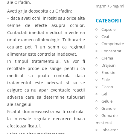
ale Orfadin.
mg/ml+5 mg/ml
Aveti grija deosebita cu Orfadin:
– daca aveti ochii inrositi sau orice alte
CATEGORII
semne de efecte asupra ochilor.
Capsule
Contactati imediat medicul in vederea
Ceai
unui examen oftalmologic. Tulburarile
Comprimate
oculare pot fi un semn ca regimul
Concentrat
alimentar este controlat inadecvat.
Crema
In timpul tratamentului, va vor fi
Drajeuri
recoltate probe de sange pentru ca
Emulsie
medicul sa poata controla daca
Fiole
tratamentul este adecvat si sa se
Flacon
asigure ca nu apar eventuale reactii
Gel
adverse care sa determine tulburari
Gelule
ale sangelui.
Granule
Ficatul dumneavoastra va fi controlat
Guma de
la intervale regulate deoarece boala
mestecat
afecteaza ficatul.
Inhalator