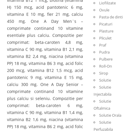
vitamina B12 1 mcg, biotina (vitamina
Liofilizate
H) 150 mcg, acid pantotenic 6 mg,
Ovule
vitamina E 10 mg, fier 21 mg, calciu
Pasta de dinti
450 mg. One A Day Men`s –
Picaturi
comprimate continand 10 vitamine
Plasture
esentiale plus calciu. Compozitie per
Pliculet
comprimat: beta-caroten 4,8 mg,
Praf
vitamina C 90 mg, vitamina B1 2,1 mg,
Pudra
vitamina B2 2,4 mg, niacina (vitamina
Pulbere
PP) 18 mg, vitamina B6 3 mg, acid folic
Roll-On
200 mcg, vitamina B12 1,5 mcg, acid
Sirop
pantotenic 9 mg, vitamina E 15 mg,
Solutie
calciu 300 mg. One A Day Senior –
Solutie
comprimate continand 10 vitamine
Injectabila
plus calciu si seleniu. Compozitie per
Solutie
comprimat: beta-caroten 6 mg,
Oftalmica
vitamina C 90 mg, vitamina B1 1,4 mg,
Solutie Orala
vitamina B2 1,6 mg, niacina (vitamina
Solutie
PP) 18 mg, vitamina B6 2 mg, acid folic
Perfuzabila