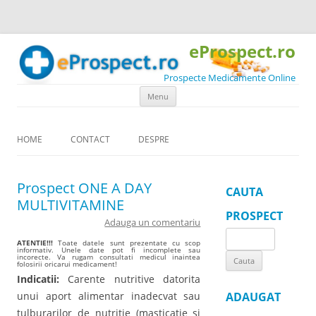
eProspect.ro
Prospecte Medicamente Online
Skip to content
Menu
HOME
CONTACT
DESPRE
Prospect ONE A DAY
CAUTA
MULTIVITAMINE
PROSPECT
Adauga un comentariu
Search
ATENTIE!!!
Toate datele sunt prezentate cu scop
informativ. Unele date pot fi incomplete sau
for:
incorecte. Va rugam consultati medicul inaintea
folosirii oricarui medicament!
Indicatii:
Carente nutritive datorita
unui aport alimentar inadecvat sau
ADAUGAT
tulburarilor de nutritie (masticatie si