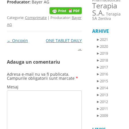
Pharmaceuticals
Producator:
Bayer AG
Terapia
S.A.
Terapia
Categorie:
Comprimate
| Producator:
Bayer
SA
Zentiva
AG
ARHIVE
►
2021
Post navigation
←
Oncoxin
ONE TABLET DAILY
►
2020
→
►
2019
►
2018
Adauga un comentariu
►
2017
Adresa e-mail nu va fi publicata.
►
2016
Campurile obligatorii sunt marcate
*
►
2015
Mesaj
►
2014
►
2013
►
2012
►
2011
►
2009