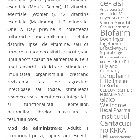
ce-Iasi
esentiale (Men`s, Senior), 11 vitamine
Antibiotice S.A.
esentiale (Women`s), 12 vitamine
Antibiotice SA
Bayer AG
Berlin-
esentiale (Maximum) si 3 minerale.
Chemie Menarini
Group
Biochemie
One A Day previne si corecteaza
Biofarm
tulburarile metabolismului celular
Boehringer
Ingelheim
datorita lipsei de vitamine, sau ca
Bristol-Myers
urmare a unor necesitati crescute, sau
Squibb
Egis
Pharmaceuticals
unui aport scazut de alimentatie, fie a
EIPICO
Eli
PLC
Lilly and
unei absorbtii deficitare, stimuleaza
Company
imunitatea organismului, crescand
Europharm
F. Hoffmann-
rezistenta fata de agresiuni
La Roche
infectioase sau toxice, stimuleaza
GEDEON RICHTER
ROMANIA S.A.
regenerarea si mentinerea integritatii
Glaxo
Wellcome
si functionalitatii epiteliilor,
Hexal Pharma
neuronilor, fibrelor musculare si
Institutul
tesutului osos.
Cantacuzi
Mod de administrare
: Adulti: 1
no
KRKA
Lek
comprimat pe zi; copii si adolescenti:
Medochemie