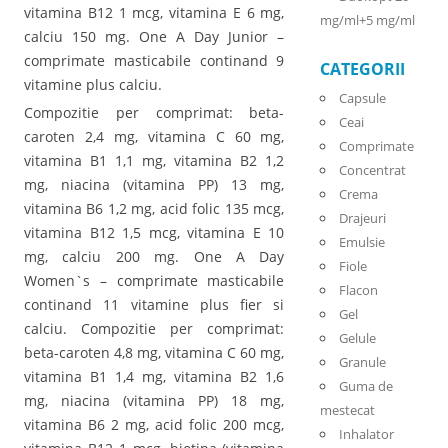
vitamina B12 1 mcg, vitamina E 6 mg,
mg/ml+5 mg/ml
calciu 150 mg. One A Day Junior –
comprimate masticabile continand 9
CATEGORII
vitamine plus calciu.
Capsule
Compozitie per comprimat: beta-
Ceai
caroten 2,4 mg, vitamina C 60 mg,
Comprimate
vitamina B1 1,1 mg, vitamina B2 1,2
Concentrat
mg, niacina (vitamina PP) 13 mg,
Crema
vitamina B6 1,2 mg, acid folic 135 mcg,
Drajeuri
vitamina B12 1,5 mcg, vitamina E 10
Emulsie
mg, calciu 200 mg. One A Day
Fiole
Women`s – comprimate masticabile
Flacon
continand 11 vitamine plus fier si
Gel
calciu. Compozitie per comprimat:
Gelule
beta-caroten 4,8 mg, vitamina C 60 mg,
Granule
vitamina B1 1,4 mg, vitamina B2 1,6
Guma de
mg, niacina (vitamina PP) 18 mg,
mestecat
vitamina B6 2 mg, acid folic 200 mcg,
Inhalator