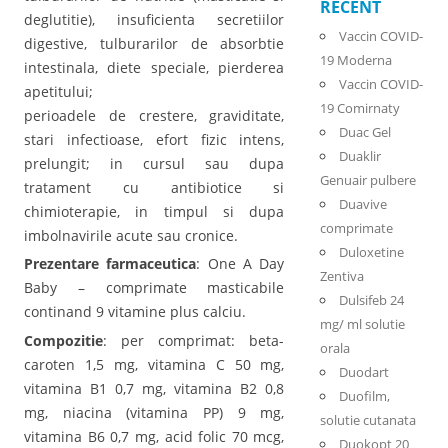
RECENT
deglutitie), insuficienta secretiilor
Vaccin COVID-
digestive, tulburarilor de absorbtie
19 Moderna
intestinala, diete speciale, pierderea
Vaccin COVID-
apetitului;
19 Comirnaty
perioadele de crestere, graviditate,
Duac Gel
stari infectioase, efort fizic intens,
Duaklir
prelungit; in cursul sau dupa
Genuair pulbere
tratament cu antibiotice si
Duavive
chimioterapie, in timpul si dupa
comprimate
imbolnavirile acute sau cronice.
Duloxetine
Prezentare farmaceutica
: One A Day
Zentiva
Baby – comprimate masticabile
Dulsifeb 24
continand 9 vitamine plus calciu.
mg/ ml solutie
Compozitie
: per comprimat: beta-
orala
caroten 1,5 mg, vitamina C 50 mg,
Duodart
vitamina B1 0,7 mg, vitamina B2 0,8
Duofilm,
mg, niacina (vitamina PP) 9 mg,
solutie cutanata
vitamina B6 0,7 mg, acid folic 70 mcg,
Duokopt 20