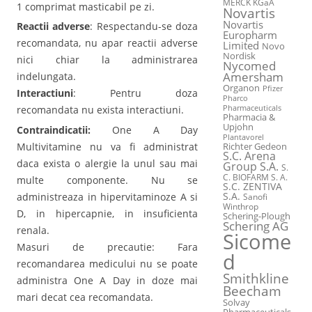
MERCK KGaA
1 comprimat masticabil pe zi.
Novartis
Novartis
Reactii adverse
: Respectandu-se doza
Europharm
recomandata, nu apar reactii adverse
Limited
Novo
Nordisk
nici chiar la administrarea
Nycomed
Amersham
indelungata.
Organon
Pfizer
Interactiuni
: Pentru doza
Pharco
Pharmaceuticals
recomandata nu exista interactiuni.
Pharmacia &
Upjohn
Contraindicatii:
One A Day
Plantavorel
Multivitamine nu va fi administrat
Richter Gedeon
S.C. Arena
daca exista o alergie la unul sau mai
Group S.A.
S.
C. BIOFARM S. A.
multe componente. Nu se
S.C. ZENTIVA
S.A.
administreaza in hipervitaminoze A si
Sanofi
Winthrop
D, in hipercapnie, in insuficienta
Schering-Plough
Schering AG
renala.
Sicome
Masuri de precautie: Fara
d
recomandarea medicului nu se poate
Smithkline
administra One A Day in doze mai
Beecham
mari decat cea recomandata.
Solvay