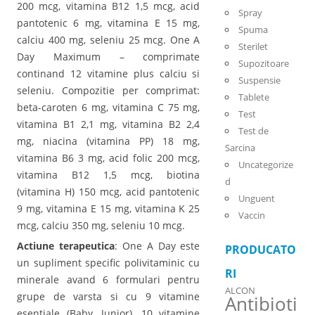
200 mcg, vitamina B12 1,5 mcg, acid
Spray
pantotenic 6 mg, vitamina E 15 mg,
Spuma
calciu 400 mg, seleniu 25 mcg. One A
Sterilet
Day Maximum – comprimate
Supozitoare
continand 12 vitamine plus calciu si
Suspensie
seleniu. Compozitie per comprimat:
Tablete
beta-caroten 6 mg, vitamina C 75 mg,
Test
vitamina B1 2,1 mg, vitamina B2 2,4
Test de
mg, niacina (vitamina PP) 18 mg,
Sarcina
vitamina B6 3 mg, acid folic 200 mcg,
Uncategorize
vitamina B12 1,5 mcg, biotina
d
(vitamina H) 150 mcg, acid pantotenic
Unguent
9 mg, vitamina E 15 mg, vitamina K 25
Vaccin
mcg, calciu 350 mg, seleniu 10 mcg.
Actiune terapeutica
: One A Day este
PRODUCATO
un supliment specific polivitaminic cu
RI
minerale avand 6 formulari pentru
ALCON
grupe de varsta si cu 9 vitamine
Antibioti
esentiale (Baby, Junior), 10 vitamine