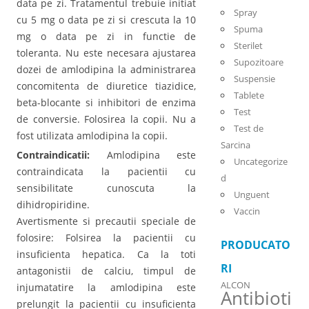
data pe zi. Tratamentul trebuie initiat
Spray
cu 5 mg o data pe zi si crescuta la 10
Spuma
mg o data pe zi in functie de
Sterilet
toleranta. Nu este necesara ajustarea
Supozitoare
dozei de amlodipina la administrarea
Suspensie
concomitenta de diuretice tiazidice,
Tablete
beta-blocante si inhibitori de enzima
Test
de conversie. Folosirea la copii. Nu a
Test de
fost utilizata amlodipina la copii.
Sarcina
Contraindicatii:
Amlodipina este
Uncategorize
contraindicata la pacientii cu
d
sensibilitate cunoscuta la
Unguent
dihidropiridine.
Vaccin
Avertismente si precautii speciale de
folosire: Folsirea la pacientii cu
PRODUCATO
insuficienta hepatica. Ca la toti
RI
antagonistii de calciu, timpul de
ALCON
injumatatire la amlodipina este
Antibioti
prelungit la pacientii cu insuficienta