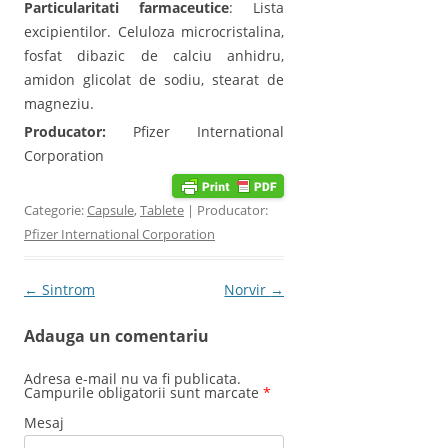
Particularitati farmaceutice
: Lista
excipientilor. Celuloza microcristalina,
fosfat dibazic de calciu anhidru,
amidon glicolat de sodiu, stearat de
magneziu.
Producator:
Pfizer International
Corporation
Categorie:
Capsule
,
Tablete
| Producator:
Pfizer International Corporation
Post navigation
←
Sintrom
Norvir
→
Adauga un comentariu
Adresa e-mail nu va fi publicata.
Campurile obligatorii sunt marcate
*
Mesaj