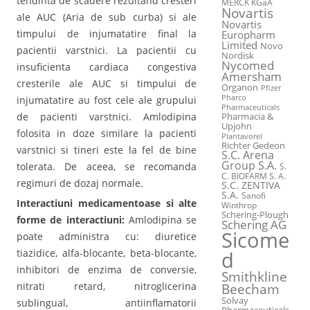
tendinta de scadere rezultand cresteri
MERCK KGaA
Novartis
ale AUC (Aria de sub curba) si ale
Novartis
timpului de injumatatire final la
Europharm
Limited
Novo
pacientii varstnici. La pacientii cu
Nordisk
Nycomed
insuficienta cardiaca congestiva
Amersham
cresterile ale AUC si timpului de
Organon
Pfizer
Pharco
injumatatire au fost cele ale grupului
Pharmaceuticals
de pacienti varstnici. Amlodipina
Pharmacia &
Upjohn
folosita in doze similare la pacienti
Plantavorel
Richter Gedeon
varstnici si tineri este la fel de bine
S.C. Arena
Group S.A.
tolerata. De aceea, se recomanda
S.
C. BIOFARM S. A.
regimuri de dozaj normale.
S.C. ZENTIVA
S.A.
Sanofi
Interactiuni medicamentoase si alte
Winthrop
Schering-Plough
forme de interactiuni:
Amlodipina se
Schering AG
Sicome
poate administra cu: diuretice
tiazidice, alfa-blocante, beta-blocante,
d
inhibitori de enzima de conversie,
Smithkline
nitrati retard, nitroglicerina
Beecham
Solvay
sublingual, antiinflamatorii