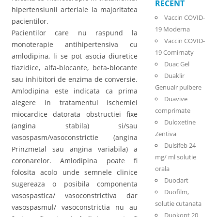
RECENT
hipertensiunii arteriale la majoritatea
Vaccin COVID-
pacientilor.
19 Moderna
Pacientilor care nu raspund la
Vaccin COVID-
monoterapie antihipertensiva cu
19 Comirnaty
amlodipina, li se pot asocia diuretice
Duac Gel
tiazidice, alfa-blocante, beta-blocante
Duaklir
sau inhibitori de enzima de conversie.
Genuair pulbere
Amlodipina este indicata ca prima
Duavive
alegere in tratamentul ischemiei
comprimate
miocardice datorata obstructiei fixe
Duloxetine
(angina stabila) si/sau
Zentiva
vasospasm/vasoconstrictie (angina
Dulsifeb 24
Prinzmetal sau angina variabila) a
mg/ ml solutie
coronarelor. Amlodipina poate fi
orala
folosita acolo unde semnele clinice
Duodart
sugereaza o posibila componenta
Duofilm,
vasospastica/ vasoconstrictiva dar
solutie cutanata
vasospasmul/ vasoconstrictia nu au
Duokopt 20