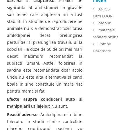
LINKS
Sarcina si alaptarea:
Profilul de
siguranta al amlodipinei la gravide
ANIOS
sau femei care alapteaza nu a fost
OXYFLOOR
stabilit. In studiile de reproducere pe
cadouri
animale nu s-a demonstrat toxicitatea
materiale
amlodipinei decat prelungirea
sanitare online
parturitiei si prelungirea travaliului la
Pompe
sobolani, la doze de 50 de ori mai mari
Dozatoare
decat maximum recomandat la
subiectii umani. Astfel, folosirea in
sarcina este recomandata doar acolo
unde nu este alta alternativa si cand
boala in sine constituie un mare risc
pentru mama si fat.
Efecte asupra conducerii auto si
manipularii utilajelor:
Nu sunt.
Reactii adverse
: Amlodipina este bine
tolerata. In studii clinice controlate
placebo cuprinzand pacienti cu