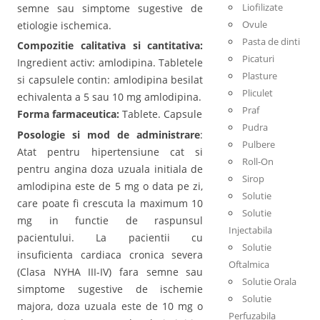
Liofilizate
semne sau simptome sugestive de
Ovule
etiologie ischemica.
Pasta de dinti
Compozitie calitativa si cantitativa:
Picaturi
Ingredient activ: amlodipina. Tabletele
Plasture
si capsulele contin: amlodipina besilat
Pliculet
echivalenta a 5 sau 10 mg amlodipina.
Praf
Forma farmaceutica:
Tablete. Capsule
Pudra
Posologie si mod de administrare
:
Pulbere
Atat pentru hipertensiune cat si
Roll-On
pentru angina doza uzuala initiala de
Sirop
amlodipina este de 5 mg o data pe zi,
Solutie
care poate fi crescuta la maximum 10
Solutie
mg in functie de raspunsul
Injectabila
pacientului. La pacientii cu
Solutie
insuficienta cardiaca cronica severa
Oftalmica
(Clasa NYHA III-IV) fara semne sau
Solutie Orala
simptome sugestive de ischemie
Solutie
majora, doza uzuala este de 10 mg o
Perfuzabila