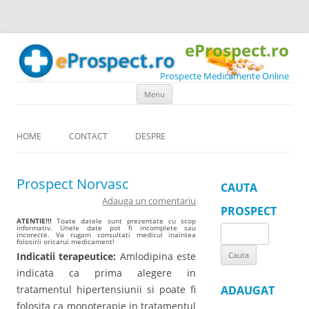
eProspect.ro
Prospecte Medicamente Online
Skip to content
Menu
HOME
CONTACT
DESPRE
Prospect Norvasc
CAUTA
Adauga un comentariu
PROSPECT
ATENTIE!!!
Toate datele sunt prezentate cu scop
informativ. Unele date pot fi incomplete sau
Search
incorecte. Va rugam consultati medicul inaintea
folosirii oricarui medicament!
for:
Indicatii terapeutice:
Amlodipina este
indicata ca prima alegere in
tratamentul hipertensiunii si poate fi
ADAUGAT
folosita ca monoterapie in tratamentul