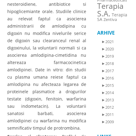
Pharmaceuticals
Terapia
nesteroidiene, antibiotice si
S.A.
hipoglicemiante orale. Studiile clinice
Terapia
au relevat faptul ca asocierea
SA
Zentiva
administrarii de amlodipina cu
ARHIVE
digoxin nu modifica nivelurile serice
de digoxin sau clearanceul renal al
►
2021
digoxinului, la voluntarii normali si ca
►
2020
asocierea amlodipina-cimetidina nu
►
2019
altereaza farmacocinetica
►
2018
amlodipinei. Date in vitro: din studii
►
2017
cu plasma umana reiese faptul ca
►
2016
amlodipina nu afecteaza legarea de
►
2015
proteinele plasmatice a drogurilor
►
2014
testate (digoxin, fenitoin, warfarina
►
2013
sau indometacin). La voluntarii
►
2012
sanatosi barbati, asocierea
►
2011
amlodipinei cu warfarina nu modifica
►
2009
semnificativ timpul de protrombina.