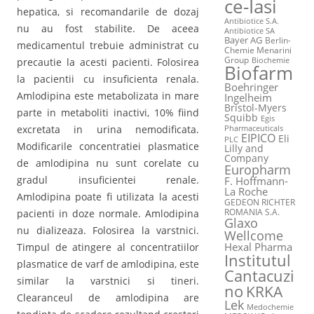
ce-Iasi
hepatica, si recomandarile de dozaj
Antibiotice S.A.
nu au fost stabilite. De aceea
Antibiotice SA
Bayer AG
Berlin-
medicamentul trebuie administrat cu
Chemie Menarini
Group
precautie la acesti pacienti. Folosirea
Biochemie
Biofarm
la pacientii cu insuficienta renala.
Boehringer
Amlodipina este metabolizata in mare
Ingelheim
Bristol-Myers
parte in metaboliti inactivi, 10% fiind
Squibb
Egis
excretata in urina nemodificata.
Pharmaceuticals
EIPICO
Eli
PLC
Modificarile concentratiei plasmatice
Lilly and
Company
de amlodipina nu sunt corelate cu
Europharm
gradul insuficientei renale.
F. Hoffmann-
La Roche
Amlodipina poate fi utilizata la acesti
GEDEON RICHTER
ROMANIA S.A.
pacienti in doze normale. Amlodipina
Glaxo
nu dializeaza. Folosirea la varstnici.
Wellcome
Hexal Pharma
Timpul de atingere al concentratiilor
Institutul
plasmatice de varf de amlodipina, este
Cantacuzi
similar la varstnici si tineri.
no
KRKA
Clearanceul de amlodipina are
Lek
Medochemie