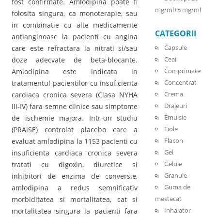
fost confirmate. Amlodipina poate fi
mg/ml+5 mg/ml
folosita singura, ca monoterapie, sau
in combinatie cu alte medicamente
CATEGORII
antianginoase la pacienti cu angina
Capsule
care este refractara la nitrati si/sau
Ceai
doze adecvate de beta-blocante.
Comprimate
Amlodipina este indicata in
Concentrat
tratamentul pacientilor cu insuficienta
Crema
cardiaca cronica severa (Clasa NYHA
Drajeuri
III-IV) fara semne clinice sau simptome
Emulsie
de ischemie majora. Intr-un studiu
Fiole
(PRAISE) controlat placebo care a
Flacon
evaluat amlodipina la 1153 pacienti cu
Gel
insuficienta cardiaca cronica severa
Gelule
tratati cu digoxin, diuretice si
Granule
inhibitori de enzima de conversie,
Guma de
amlodipina a redus semnificativ
mestecat
morbiditatea si mortalitatea, cat si
Inhalator
mortalitatea singura la pacienti fara