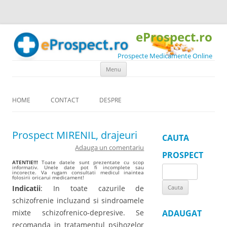
eProspect.ro
Prospecte Medicamente Online
Skip to content
Menu
HOME
CONTACT
DESPRE
Prospect MIRENIL, drajeuri
CAUTA
Adauga un comentariu
PROSPECT
ATENTIE!!!
Toate datele sunt prezentate cu scop
informativ. Unele date pot fi incomplete sau
Search
incorecte. Va rugam consultati medicul inaintea
folosirii oricarui medicament!
for:
Indicatii
: In toate cazurile de
schizofrenie incluzand si sindroamele
mixte schizofrenico-depresive. Se
ADAUGAT
recomanda in tratamentul psihozelor