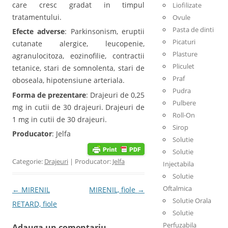
care cresc gradat in timpul
Liofilizate
tratamentului.
Ovule
Pasta de dinti
Efecte adverse
: Parkinsonism, eruptii
Picaturi
cutanate alergice, leucopenie,
Plasture
agranulocitoza, eozinofilie, contractii
Pliculet
tetanice, stari de somnolenta, stari de
Praf
oboseala, hipotensiune arteriala.
Pudra
Forma de prezentare
: Drajeuri de 0,25
Pulbere
mg in cutii de 30 drajeuri. Drajeuri de
Roll-On
1 mg in cutii de 30 drajeuri.
Sirop
Producator
: Jelfa
Solutie
Solutie
Categorie:
Drajeuri
| Producator:
Jelfa
Injectabila
Solutie
Oftalmica
Post navigation
←
MIRENIL
MIRENIL, fiole
→
Solutie Orala
RETARD, fiole
Solutie
Perfuzabila
Adauga un comentariu