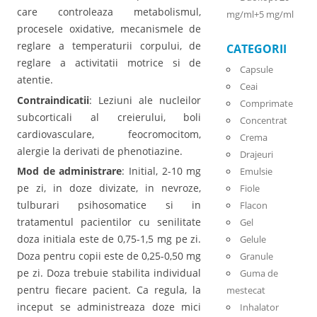
care controleaza metabolismul,
mg/ml+5 mg/ml
procesele oxidative, mecanismele de
reglare a temperaturii corpului, de
CATEGORII
reglare a activitatii motrice si de
Capsule
atentie.
Ceai
Contraindicatii
: Leziuni ale nucleilor
Comprimate
subcorticali al creierului, boli
Concentrat
cardiovasculare, feocromocitom,
Crema
alergie la derivati de phenotiazine.
Drajeuri
Mod de administrare
: Initial, 2-10 mg
Emulsie
pe zi, in doze divizate, in nevroze,
Fiole
tulburari psihosomatice si in
Flacon
tratamentul pacientilor cu senilitate
Gel
doza initiala este de 0,75-1,5 mg pe zi.
Gelule
Doza pentru copii este de 0,25-0,50 mg
Granule
pe zi. Doza trebuie stabilita individual
Guma de
pentru fiecare pacient. Ca regula, la
mestecat
inceput se administreaza doze mici
Inhalator