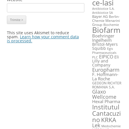
ce-Iasi
Antibiotice S.A.
Antibiotice SA
Bayer AG
Berlin-
Chemie Menarini
Group
Biochemie
Biofarm
This site uses Akismet to reduce
Boehringer
spam.
Learn how your comment data
Ingelheim
is processed.
Bristol-Myers
Squibb
Egis
Pharmaceuticals
EIPICO
Eli
PLC
Lilly and
Company
Europharm
F. Hoffmann-
La Roche
GEDEON RICHTER
ROMANIA S.A.
Glaxo
Wellcome
Hexal Pharma
Institutul
Cantacuzi
no
KRKA
Lek
Medochemie