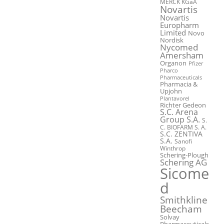
MERCK KGaA
Novartis
Novartis
Europharm
Limited
Novo
Nordisk
Nycomed
Amersham
Organon
Pfizer
Pharco
Pharmaceuticals
Pharmacia &
Upjohn
Plantavorel
Richter Gedeon
S.C. Arena
Group S.A.
S.
C. BIOFARM S. A.
S.C. ZENTIVA
S.A.
Sanofi
Winthrop
Schering-Plough
Schering AG
Sicome
d
Smithkline
Beecham
Solvay