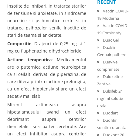
RECENT
insotite de inhibari, in tratarea starilor
Vaccin COVID-
de tensiune si anxietate, in sindroame
19 Moderna
neurotice si psihomatice certe si in
Vaccin COVID-
tratarea psihozelor senile insotite de
19 Comirnaty
stari de teama si anxietate.
Duac Gel
Compozitie
: Drajeuri de 0,25 mg si 1
Duaklir
mg cu fluphenazine dihydrochloride.
Genuair pulbere
Actiune terapeutica
: Medicamentul
Duavive
are o puternica actiune neuroleptica
comprimate
ca si ceilalti derivati de piperazina, de
Duloxetine
care difera printr-o actiune prelungita,
Zentiva
cu un efect hipotensiv si are un efect
Dulsifeb 24
sedativ mai slab.
mg/ ml solutie
Mirenil actioneaza asupra
orala
hipotalamusului avand un efect
Duodart
deprimant asupra centrilor
Duofilm,
diencefalici si scoartei cerebrale. Are
solutie cutanata
un efect inhibitor asupra centrilor
Duokopt 20