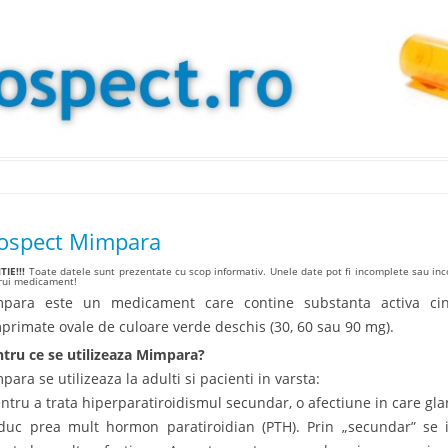
Skip to content
ospect Mimpara
IE!!!
Toate datele sunt prezentate cu scop informativ. Unele date pot fi incomplete sau inco
arui medicament!
para este un medicament care contine substanta activa cin
primate ovale de culoare verde deschis (30, 60 sau 90 mg).
tru ce se utilizeaza Mimpara?
para se utilizeaza la adulti si pacienti in varsta:
entru a trata hiperparatiroidismul secundar, o afectiune in care gla
duc prea mult hormon paratiroidian (PTH). Prin „secundar” se i