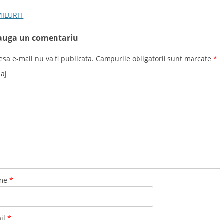
t navigation
ILURIT
auga un comentariu
esa e-mail nu va fi publicata. Campurile obligatorii sunt marcate
*
aj
me
*
il
*