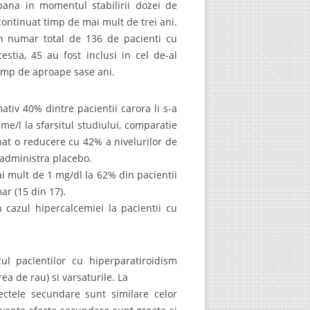
ana in momentul stabilirii dozei de
continuat timp de mai mult de trei ani.
un numar total de 136 de pacienti cu
tia, 45 au fost inclusi in cel de-al
timp de aproape sase ani.
mativ 40% dintre pacientii carora li s-a
/l la sfarsitul studiului, comparatie
at o reducere cu 42% a nivelurilor de
 administra placebo.
i mult de 1 mg/dl la 62% din pacientii
ar (15 din 17).
 cazul hipercalcemiei la pacientii cu
l pacientilor cu hiperparatiroidism
ea de rau) si varsaturile. La
ectele secundare sunt similare celor