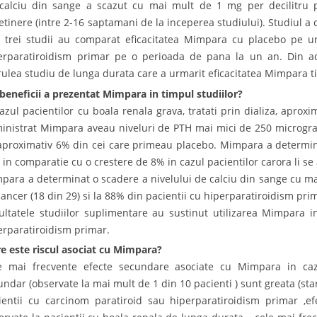
calciu din sange a scazut cu mai mult de 1 mg per decilitru p
retinere (intre 2-16 saptamani de la inceperea studiului). Studiul a 
e trei studii au comparat eficacitatea Mimpara cu placebo pe 
erparatiroidism primar pe o perioada de pana la un an. Din aces
rulea studiu de lunga durata care a urmarit eficacitatea Mimpara 
beneficii a prezentat Mimpara in timpul studiilor?
cazul pacientilor cu boala renala grava, tratati prin dializa, aproxi
inistrat Mimpara aveau niveluri de PTH mai mici de 250 micrograme
aproximativ 6% din cei care primeau placebo. Mimpara a determin
 in comparatie cu o crestere de 8% in cazul pacientilor carora li se
para a determinat o scadere a nivelului de calciu din sange cu ma
cancer (18 din 29) si la 88% din pacientii cu hiperparatiroidism prim
ultatele studiilor suplimentare au sustinut utilizarea Mimpara in
erparatiroidism primar.
e este riscul asociat cu Mimpara?
e mai frecvente efecte secundare asociate cu Mimpara in cazu
undar (observate la mai mult de 1 din 10 pacienti ) sunt greata (star
ientii cu carcinom paratiroid sau hiperparatiroidism primar ,ef