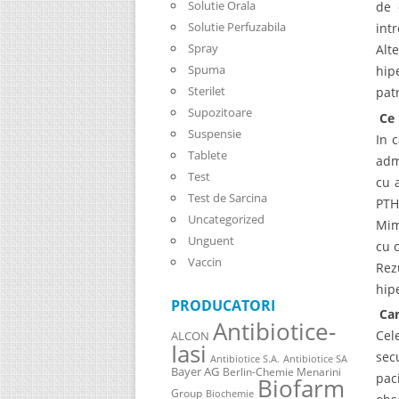
Solutie Orala
de 
Solutie Perfuzabila
int
Spray
Alt
Spuma
hip
Sterilet
pat
Supozitoare
Ce 
Suspensie
In 
Tablete
adm
Test
cu 
Test de Sarcina
PTH
Uncategorized
Mim
Unguent
cu 
Vaccin
Rez
hip
PRODUCATORI
Car
Antibiotice-
Cel
ALCON
Iasi
sec
Antibiotice S.A.
Antibiotice SA
Bayer AG
Berlin-Chemie Menarini
pac
Biofarm
Group
Biochemie