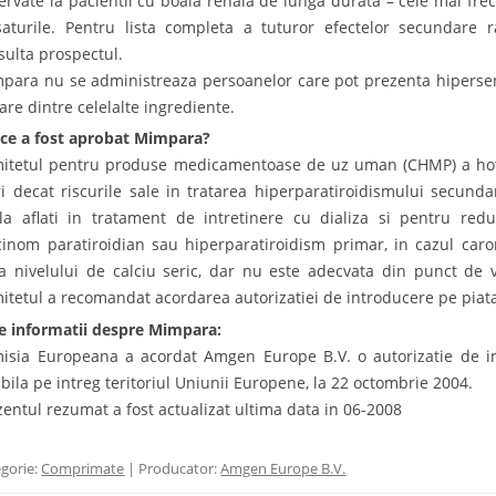
ervate la pacientii cu boala renala de lunga durata – cele mai fre
saturile. Pentru lista completa a tuturor efectelor secundare
sulta prospectul.
para nu se administreaza persoanelor care pot prezenta hipersensib
care dintre celelalte ingrediente.
ce a fost aprobat Mimpara?
itetul pentru produse medicamentoase de uz uman (CHMP) a hota
i decat riscurile sale in tratarea hiperparatiroidismului secunda
ala aflati in tratament de intretinere cu dializa si pentru red
cinom paratiroidian sau hiperparatiroidism primar, in cazul caror
a nivelului de calciu seric, dar nu este adecvata din punct de v
itetul a recomandat acordarea autorizatiei de introducere pe pia
e informatii despre Mimpara:
isia Europeana a acordat Amgen Europe B.V. o autorizatie de i
abila pe intreg teritoriul Uniunii Europene, la 22 octombrie 2004.
zentul rezumat a fost actualizat ultima data in 06-2008
gorie:
Comprimate
| Producator:
Amgen Europe B.V.