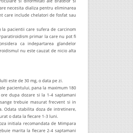
iculare si diformitati ale bratelor si
care necesita dializa pentru eliminarea
nt care include chelatori de fosfat sau
) la pacientii care sufera de carcinom
rparatiroidism primar la care nu pot fi
onsidera ca indepartarea glandelor
roidismul nu este cauzat de nicio alta
lti este de 30 mg, o data pe zi.
H ale pacientului, pana la maximum 180
12 ore dupa dozare si la 1-4 saptamani
sange trebuie masurat frecvent si in
 Odata stabilita doza de intretinere,
at o data la fiecare 1-3 luni.
 doza initiala recomandata de Mimpara
ebuie marita la fiecare 2-4 saptamani