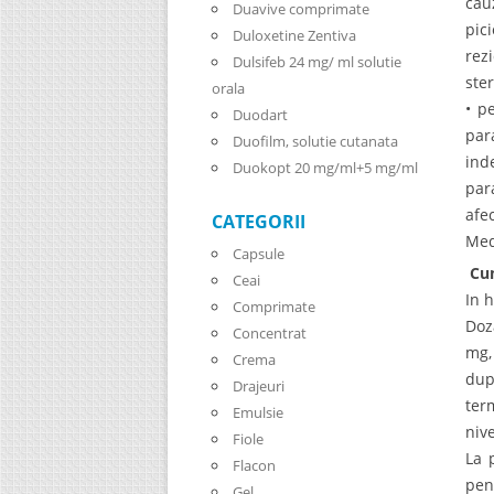
cau
Duavive comprimate
pic
Duloxetine Zentiva
rez
Dulsifeb 24 mg/ ml solutie
ster
orala
• p
Duodart
par
Duofilm, solutie cutanata
ind
Duokopt 20 mg/ml+5 mg/ml
par
afe
CATEGORII
Med
Capsule
Cum
Ceai
In 
Comprimate
Doz
Concentrat
mg,
Crema
dup
Drajeuri
ter
Emulsie
niv
Fiole
La 
Flacon
pen
Gel