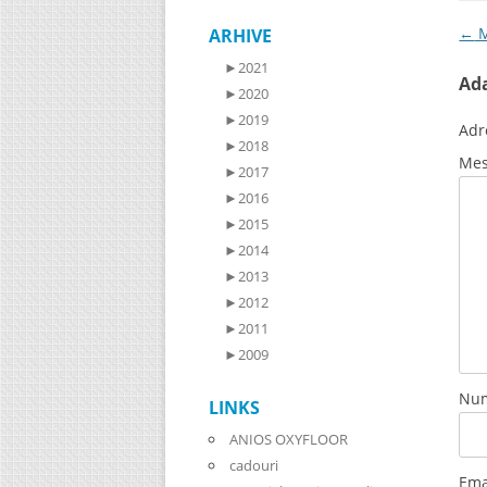
Pos
←
M
ARHIVE
►
2021
Ad
►
2020
►
2019
Adr
►
2018
Mes
►
2017
►
2016
►
2015
►
2014
►
2013
►
2012
►
2011
►
2009
Nu
LINKS
ANIOS OXYFLOOR
cadouri
Ema