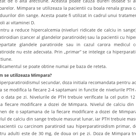
zat de o alta afectiune. Aceasta poate cauza dureri osoase si art
ioarelor. Mimpara se utilizeaza la pacientii cu boala renala grava 
iduurilor din sange. Acesta poate fi utilizat in cadrul unui tratame
oli ai vitaminei D.
entru a reduce hipercalcemia (niveluri ridicate de calciu in sange
atiroidian (cancer al glandelor paratiroide) sau la pacientii cu hipe
epartate glandele paratiroide sau in cazul carora medicul c
atiroide nu este adecvata. Prin „primar” se intelege ca hiperparati
ctiune.
icamentul se poate obtine numai pe baza de reteta.
 se utilizeaza Mimpara?
hiperparatiroidismul secundar, doza initiala recomandata pentru adu
a se modifica la fiecare 2-4 saptamani in functie de nivelurile PT
 o data pe zi. Nivelurile de PTH trebuie verificate la cel putin 
a fiecare modificare a dozei de Mimpara. Nivelul de calciu din 
men de o saptamana de la fiecare modificare a dozei de Mimpara.
elul de calciu din sange trebuie masurat lunar, iar PTH trebuie masur
pacientii cu carcinom paratiroid sau hiperparatiroidism primar,
tru adulti este de 30 mg, de doua ori pe zi. Doza de Mimpara tr