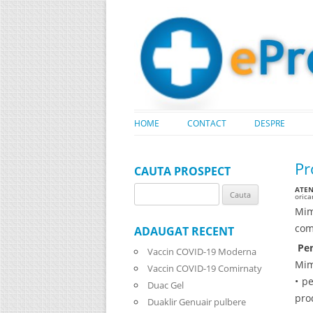
HOME
CONTACT
DESPRE
Pr
CAUTA PROSPECT
ATENT
Search
oric
for:
Mim
com
ADAUGAT RECENT
Pen
Vaccin COVID-19 Moderna
Mim
Vaccin COVID-19 Comirnaty
• p
Duac Gel
pro
Duaklir Genuair pulbere