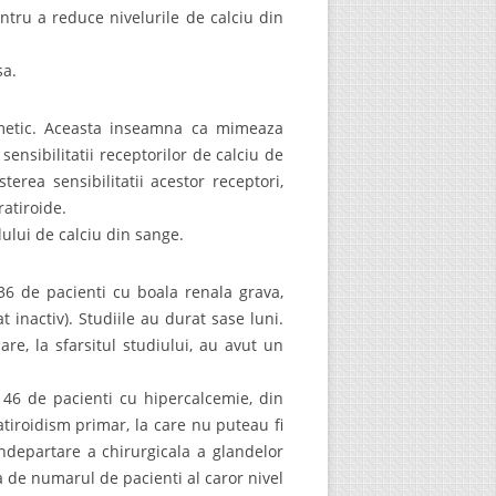
entru a reduce nivelurile de calciu din
sa.
imetic. Aceasta inseamna ca mimeaza
ensibilitatii receptorilor de calciu de
terea sensibilitatii acestor receptori,
atiroide.
ului de calciu din sange.
136 de pacienti cu boala renala grava,
 inactiv). Studiile au durat sase luni.
re, la sfarsitul studiului, au avut un
 46 de pacienti cu hipercalcemie, din
tiroidism primar, la care nu puteau fi
ndepartare a chirurgicala a glandelor
ta de numarul de pacienti al caror nivel