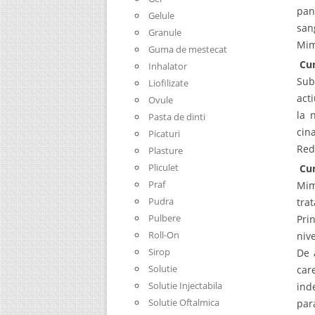
pan
Gelule
san
Granule
Mim
Guma de mestecat
Cum
Inhalator
Sub
Liofilizate
act
Ovule
la 
Pasta de dinti
cin
Picaturi
Red
Plasture
Pliculet
Cum
Praf
Mim
Pudra
tra
Pulbere
Pri
Roll-On
niv
Sirop
De 
Solutie
car
Solutie Injectabila
ind
Solutie Oftalmica
par