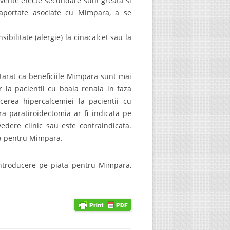
cvente efecte secundare sunt greata si
 raportate asociate cu Mimpara, a se
ilitate (alergie) la cinacalcet sau la
rat ca beneficiile Mimpara sunt mai
r la pacientii cu boala renala in faza
ucerea hipercalcemiei la pacientii cu
a paratiroidectomia ar fi indicata pe
edere clinic sau este contraindicata.
ta pentru Mimpara.
ntroducere pe piata pentru Mimpara,