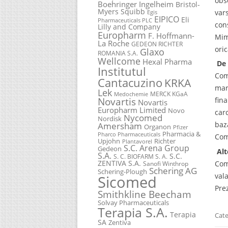
obs
Boehringer Ingelheim
Bristol-
Myers Squibb
var
Egis
EIPICO
Eli
Pharmaceuticals PLC
con
Lilly and Company
Europharm
F. Hoffmann-
Mim
La Roche
GEDEON RICHTER
ori
Glaxo
ROMANIA S.A.
Wellcome
Hexal Pharma
De 
Institutul
Com
Cantacuzino
KRKA
mar
Lek
MERCK KGaA
Medochemie
Novartis
fin
Novartis
Europharm Limited
Novo
car
Nycomed
Nordisk
baz
Amersham
Organon
Pfizer
Pharmacia &
Pharco Pharmaceuticals
Com
Upjohn
Richter
Plantavorel
S.C. Arena Group
Gedeon
Alt
S.A.
S.C.
S. C. BIOFARM S. A.
ZENTIVA S.A.
Com
Sanofi Winthrop
Schering AG
Schering-Plough
val
Sicomed
Pre
Smithkline Beecham
Solvay Pharmaceuticals
Terapia S.A.
Terapia
Cate
SA
Zentiva