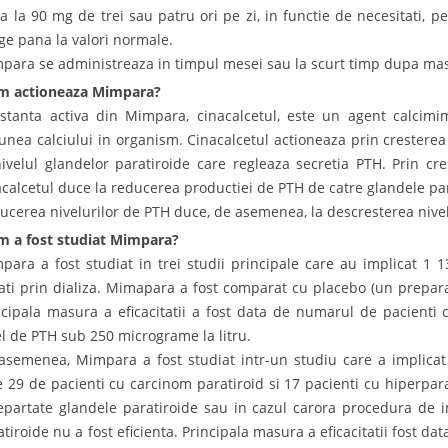
a la 90 mg de trei sau patru ori pe zi, in functie de necesitati, p
ge pana la valori normale.
para se administreaza in timpul mesei sau la scurt timp dupa ma
 actioneaza Mimpara?
stanta activa din Mimpara, cinacalcetul, este un agent calcim
iunea calciului in organism. Cinacalcetul actioneaza prin cresterea s
nivelul glandelor paratiroide care regleaza secretia PTH. Prin cres
acalcetul duce la reducerea productiei de PTH de catre glandele par
ucerea nivelurilor de PTH duce, de asemenea, la descresterea nivel
 a fost studiat Mimpara?
para a fost studiat in trei studii principale care au implicat 1 
tati prin dializa. Mimapara a fost comparat cu placebo (un preparat
ncipala masura a eficacitatii a fost data de numarul de pacienti ca
el de PTH sub 250 micrograme la litru.
asemenea, Mimpara a fost studiat intr-un studiu care a implicat
e 29 de pacienti cu carcinom paratiroid si 17 pacienti cu hiperpara
epartate glandele paratiroide sau in cazul carora procedura de i
atiroide nu a fost eficienta. Principala masura a eficacitatii fost da