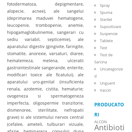
fotodermatoza, depigmentare,
Spray
alopecie, acnee), ale sangelui
Spuma
(deprimarea maduvei hematogene,
Sterilet
leucopenie, trombopenie, anemie,
Supozitoare
hipogamaglobulinemie, sangerari cu
Suspensie
sediu variabil, septicemie), ale
Tablete
aparatului digestiv (gingivite, faringite,
Test
stomatite, anorexie, varsaturi, diaree,
Test de
hematemeza, melena, ulceratii
Sarcina
gastrointestinale sangerande, enterite,
Uncategorize
modificari toxice ale ficatului), ale
d
aparatului uro-genital (insuficienta
Unguent
renala, azotemie, cistita, hematurie;
Vaccin
ovogeneza si spermatogeneza
imperfecta, oligospermie tranzitorie,
PRODUCATO
dismenoree, sterilitate, nefropatii
RI
grave) si ale sistemului nervos central
ALCON
(cefalee, ameteli, tulburari vizuale,
Antibioti
afazie, hemipareza, convulsii dupa