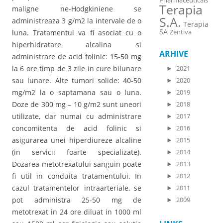
Pharmaceuticals
Terapia
maligne ne-Hodgkiniene se
S.A.
administreaza 3 g/m2 la intervale de o
Terapia
SA
Zentiva
luna. Tratamentul va fi asociat cu o
hiperhidratare alcalina si
ARHIVE
administrare de acid folinic: 15-50 mg
la 6 ore timp de 3 zile in cure bilunare
►
2021
sau lunare. Alte tumori solide: 40-50
►
2020
mg/m2 la o saptamana sau o luna.
►
2019
Doze de 300 mg – 10 g/m2 sunt uneori
►
2018
utilizate, dar numai cu administrare
►
2017
concomitenta de acid folinic si
►
2016
asigurarea unei hiperdiureze alcaline
►
2015
(in servicii foarte specializate).
►
2014
Dozarea metotrexatului sanguin poate
►
2013
fi util in conduita tratamentului. In
►
2012
cazul tratamentelor intraarteriale, se
►
2011
pot administra 25-50 mg de
►
2009
metotrexat in 24 ore diluat in 1000 ml