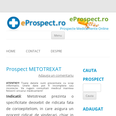
eProspect.ro
Prospecte Medicamente Online
Skip to content
Menu
HOME
CONTACT
DESPRE
Prospect METOTREXAT
CAUTA
Adauga un comentariu
PROSPECT
ATENTIE!!!
Toate datele sunt prezentate cu scop
informativ. Unele date pot fi incomplete sau
Search
incorecte. Va rugam consultati medicul inaintea
folosirii oricarui medicament!
for:
Indicatii
: Metotrexat prezinta o
specificitate deosebit de ridicata fata
de corioepiteliom, in care asigura un
ADAUGAT
procent ridicat de vindecari, chiar in