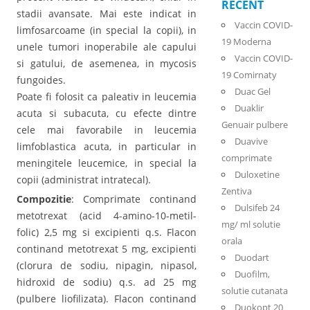
RECENT
stadii avansate. Mai este indicat in
Vaccin COVID-
limfosarcoame (in special la copii), in
19 Moderna
unele tumori inoperabile ale capului
Vaccin COVID-
si gatului, de asemenea, in mycosis
19 Comirnaty
fungoides.
Duac Gel
Poate fi folosit ca paleativ in leucemia
Duaklir
acuta si subacuta, cu efecte dintre
Genuair pulbere
cele mai favorabile in leucemia
Duavive
limfoblastica acuta, in particular in
comprimate
meningitele leucemice, in special la
Duloxetine
copii (administrat intratecal).
Zentiva
Compozitie
: Comprimate continand
Dulsifeb 24
metotrexat (acid 4-amino-10-metil-
mg/ ml solutie
folic) 2,5 mg si excipienti q.s. Flacon
orala
continand metotrexat 5 mg, excipienti
Duodart
(clorura de sodiu, nipagin, nipasol,
Duofilm,
hidroxid de sodiu) q.s. ad 25 mg
solutie cutanata
(pulbere liofilizata). Flacon continand
Duokopt 20