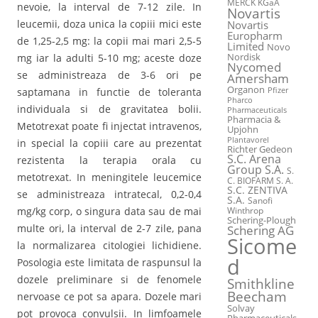
MERCK KGaA
nevoie, la interval de 7-12 zile. In
Novartis
leucemii, doza unica la copiii mici este
Novartis
Europharm
de 1,25-2,5 mg: la copii mai mari 2,5-5
Limited
Novo
mg iar la adulti 5-10 mg; aceste doze
Nordisk
Nycomed
se administreaza de 3-6 ori pe
Amersham
Organon
saptamana in functie de toleranta
Pfizer
Pharco
individuala si de gravitatea bolii.
Pharmaceuticals
Pharmacia &
Metotrexat poate fi injectat intravenos,
Upjohn
Plantavorel
in special la copiii care au prezentat
Richter Gedeon
S.C. Arena
rezistenta la terapia orala cu
Group S.A.
S.
metotrexat. In meningitele leucemice
C. BIOFARM S. A.
S.C. ZENTIVA
se administreaza intratecal, 0,2-0,4
S.A.
Sanofi
mg/kg corp, o singura data sau de mai
Winthrop
Schering-Plough
multe ori, la interval de 2-7 zile, pana
Schering AG
Sicome
la normalizarea citologiei lichidiene.
d
Posologia este limitata de raspunsul la
dozele preliminare si de fenomele
Smithkline
Beecham
nervoase ce pot sa apara. Dozele mari
Solvay
pot provoca convulsii. In limfoamele