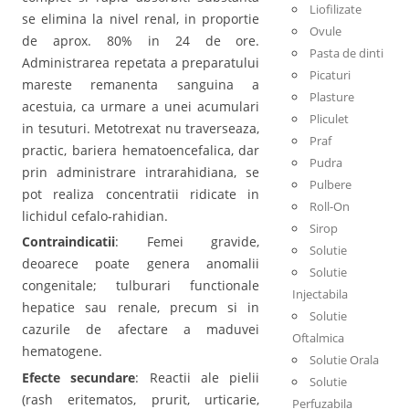
Liofilizate
se elimina la nivel renal, in proportie
Ovule
de aprox. 80% in 24 de ore.
Pasta de dinti
Administrarea repetata a preparatului
Picaturi
mareste remanenta sanguina a
Plasture
acestuia, ca urmare a unei acumulari
Pliculet
in tesuturi. Metotrexat nu traverseaza,
Praf
practic, bariera hematoencefalica, dar
Pudra
prin administrare intrarahidiana, se
Pulbere
pot realiza concentratii ridicate in
Roll-On
lichidul cefalo-rahidian.
Sirop
Contraindicatii
: Femei gravide,
Solutie
deoarece poate genera anomalii
Solutie
congenitale; tulburari functionale
Injectabila
hepatice sau renale, precum si in
Solutie
cazurile de afectare a maduvei
Oftalmica
hematogene.
Solutie Orala
Efecte secundare
: Reactii ale pielii
Solutie
(rash eritematos, prurit, urticarie,
Perfuzabila