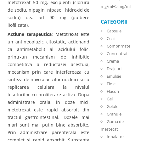
metotrexat 50 mg, excipienti (clorura
mg/ml+5 mg/ml
de sodiu, nipagin, nipasol, hidroxid de
sodiu) q.s. ad 90 mg (pulbere
CATEGORII
liofilizata).
Capsule
Actiune terapeutica
: Metotrexat este
Ceai
un antineoplazic citostatic, actionand
Comprimate
ca antimetabolit al acidului folic,
Concentrat
printr-un mecanism de inhibitie
Crema
competitiva a reductazei acestuia,
Drajeuri
mecanism prin care interfereaza cu
Emulsie
sinteza de novo a acizilor nucleici si cu
Fiole
replicarea celulara la nivelul
Flacon
tesuturilor cu proliferare activa. Dupa
Gel
administrare orala, in doze mici,
Gelule
metotrexat este rapid absorbit din
Granule
tractul gastrointestinal. Dozele mai
Guma de
mari sunt mai putin bine absorbite.
mestecat
Prin administrare parenterala este
Inhalator
complet si rapid absorbit. Substanta