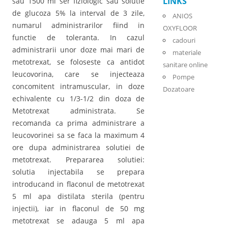
LINKS
sau 1500 ml ser fiziologic sau solutie
de glucoza 5% la interval de 3 zile,
ANIOS
numarul administrarilor fiind in
OXYFLOOR
functie de toleranta. In cazul
cadouri
administrarii unor doze mai mari de
materiale
metotrexat, se foloseste ca antidot
sanitare online
leucovorina, care se injecteaza
Pompe
concomitent intramuscular, in doze
Dozatoare
echivalente cu 1/3-1/2 din doza de
Metotrexat administrata. Se
recomanda ca prima administrare a
leucovorinei sa se faca la maximum 4
ore dupa administrarea solutiei de
metotrexat. Prepararea solutiei:
solutia injectabila se prepara
introducand in flaconul de metotrexat
5 ml apa distilata sterila (pentru
injectii), iar in flaconul de 50 mg
metotrexat se adauga 5 ml apa