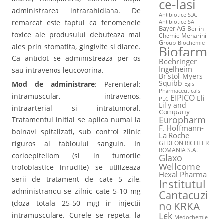
ce-Iasi
administrarea intrarahidiana. De
Antibiotice S.A.
remarcat este faptul ca fenomenele
Antibiotice SA
Bayer AG
Berlin-
toxice ale produsului debuteaza mai
Chemie Menarini
Group
Biochemie
ales prin stomatita, gingivite si diaree.
Biofarm
Ca antidot se administreaza per os
Boehringer
Ingelheim
sau intravenos leucovorina.
Bristol-Myers
Squibb
Mod de administrare
: Parenteral:
Egis
Pharmaceuticals
intramuscular, intravenos,
EIPICO
Eli
PLC
Lilly and
intraarterial si intratumoral.
Company
Europharm
Tratamentul initial se aplica numai la
F. Hoffmann-
bolnavi spitalizati, sub control zilnic
La Roche
riguros al tabloului sanguin. In
GEDEON RICHTER
ROMANIA S.A.
corioepiteliom (si in tumorile
Glaxo
Wellcome
trofoblastice inrudite) se utilizeaza
Hexal Pharma
serii de tratament de cate 5 zile,
Institutul
administrandu-se zilnic cate 5-10 mg
Cantacuzi
(doza totala 25-50 mg) in injectii
no
KRKA
Lek
intramusculare. Curele se repeta, la
Medochemie