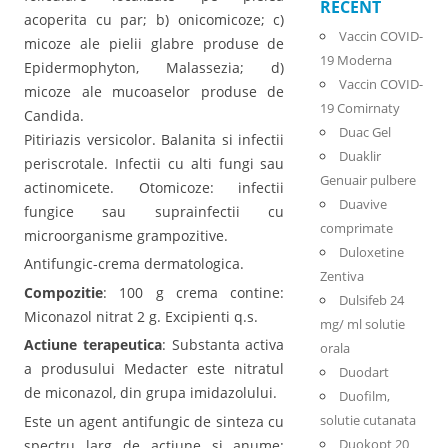
RECENT
acoperita cu par; b) onicomicoze; c)
Vaccin COVID-
micoze ale pielii glabre produse de
19 Moderna
Epidermophyton, Malassezia; d)
Vaccin COVID-
micoze ale mucoaselor produse de
19 Comirnaty
Candida.
Duac Gel
Pitiriazis versicolor. Balanita si infectii
Duaklir
periscrotale. Infectii cu alti fungi sau
Genuair pulbere
actinomicete. Otomicoze: infectii
Duavive
fungice sau suprainfectii cu
comprimate
microorganisme grampozitive.
Duloxetine
Antifungic-crema dermatologica.
Zentiva
Compozitie
: 100 g crema contine:
Dulsifeb 24
Miconazol nitrat 2 g. Excipienti q.s.
mg/ ml solutie
Actiune terapeutica
: Substanta activa
orala
a produsului Medacter este nitratul
Duodart
de miconazol, din grupa imidazolului.
Duofilm,
solutie cutanata
Este un agent antifungic de sinteza cu
Duokopt 20
spectru larg de actiune si anume: