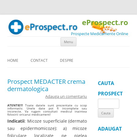
eProspect.ro
Prospecte Medicamente Online
Skip to content
Menu
HOME
CONTACT
DESPRE
Prospect MEDACTER crema
CAUTA
dermatologica
PROSPECT
Adauga un comentariu
Search
ATENTIE!!!
Toate datele sunt prezentate cu scop
informativ. Unele date pot fi incomplete sau
for:
incorecte. Va rugam consultati medicul inaintea
folosirii oricarui medicament!
Indicatii
: Micoze superficiale (dermato
sau epidermomicoze): a) micoze
ADAUGAT
foliculare localizate pe pielea