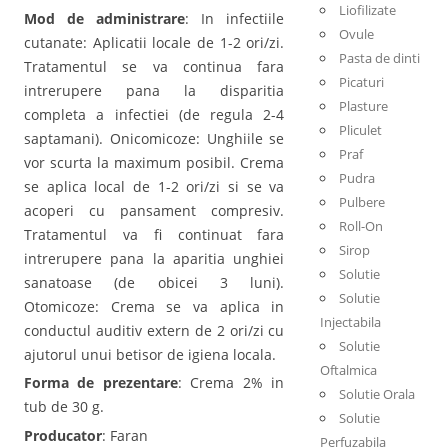
Liofilizate
Mod de administrare
: In infectiile
Ovule
cutanate: Aplicatii locale de 1-2 ori/zi.
Pasta de dinti
Tratamentul se va continua fara
Picaturi
intrerupere pana la disparitia
Plasture
completa a infectiei (de regula 2-4
Pliculet
saptamani). Onicomicoze: Unghiile se
Praf
vor scurta la maximum posibil. Crema
Pudra
se aplica local de 1-2 ori/zi si se va
Pulbere
acoperi cu pansament compresiv.
Roll-On
Tratamentul va fi continuat fara
Sirop
intrerupere pana la aparitia unghiei
Solutie
sanatoase (de obicei 3 luni).
Solutie
Otomicoze: Crema se va aplica in
Injectabila
conductul auditiv extern de 2 ori/zi cu
Solutie
ajutorul unui betisor de igiena locala.
Oftalmica
Forma de prezentare
: Crema 2% in
Solutie Orala
tub de 30 g.
Solutie
Producator
: Faran
Perfuzabila