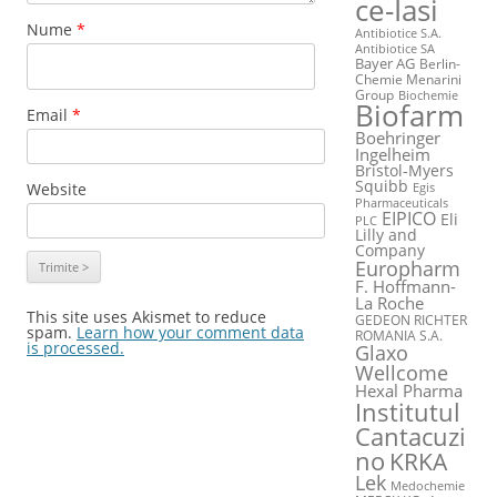
ce-Iasi
Nume
*
Antibiotice S.A.
Antibiotice SA
Bayer AG
Berlin-
Chemie Menarini
Group
Biochemie
Biofarm
Email
*
Boehringer
Ingelheim
Bristol-Myers
Squibb
Website
Egis
Pharmaceuticals
EIPICO
Eli
PLC
Lilly and
Company
Europharm
F. Hoffmann-
La Roche
This site uses Akismet to reduce
GEDEON RICHTER
spam.
Learn how your comment data
ROMANIA S.A.
is processed.
Glaxo
Wellcome
Hexal Pharma
Institutul
Cantacuzi
no
KRKA
Lek
Medochemie