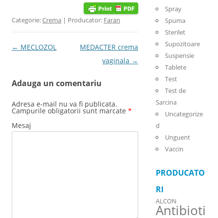
Spray
Categorie:
Crema
| Producator:
Faran
Spuma
Sterilet
Supozitoare
Post navigation
←
MECLOZOL
MEDACTER crema
Suspensie
vaginala
→
Tablete
Test
Adauga un comentariu
Test de
Sarcina
Adresa e-mail nu va fi publicata.
Campurile obligatorii sunt marcate
*
Uncategorize
Mesaj
d
Unguent
Vaccin
PRODUCATO
RI
ALCON
Antibioti