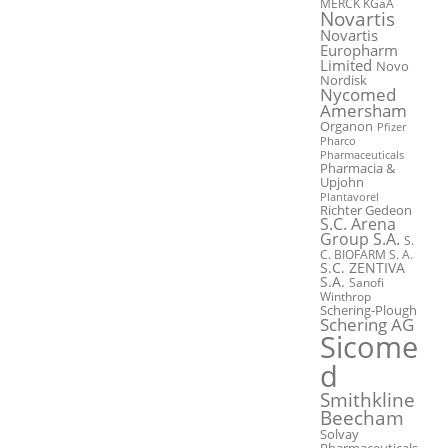
MERCK KGaA
Novartis
Novartis
Europharm
Limited
Novo
Nordisk
Nycomed
Amersham
Organon
Pfizer
Pharco
Pharmaceuticals
Pharmacia &
Upjohn
Plantavorel
Richter Gedeon
S.C. Arena
Group S.A.
S.
C. BIOFARM S. A.
S.C. ZENTIVA
S.A.
Sanofi
Winthrop
Schering-Plough
Schering AG
Sicome
d
Smithkline
Beecham
Solvay