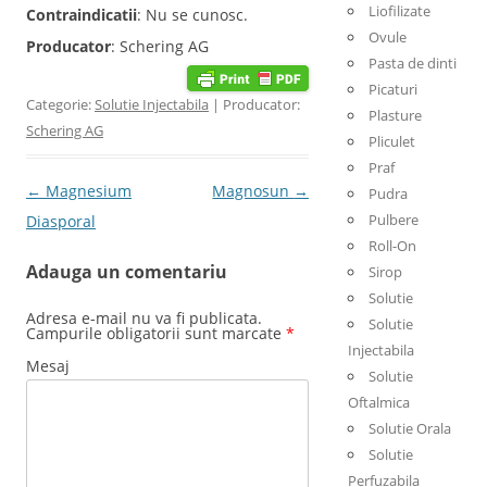
Liofilizate
Contraindicatii
: Nu se cunosc.
Ovule
Producator
: Schering AG
Pasta de dinti
Picaturi
Categorie:
Solutie Injectabila
| Producator:
Plasture
Schering AG
Pliculet
Praf
Post navigation
←
Magnesium
Magnosun
→
Pudra
Pulbere
Diasporal
Roll-On
Adauga un comentariu
Sirop
Solutie
Adresa e-mail nu va fi publicata.
Solutie
Campurile obligatorii sunt marcate
*
Injectabila
Mesaj
Solutie
Oftalmica
Solutie Orala
Solutie
Perfuzabila