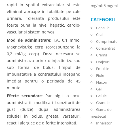
rapid in spatiul extracelular si este
mg/ml+5 mg/ml
eliminat aproape in totalitate pe cale
urinara. Toleranta produsului este
CATEGORII
foarte buna la nivel hepatic, cardio-
Capsule
vascular si sistem nervos.
Ceai
Mod de administrare
: I.v., 0,1 mmol
Comprimate
Magnevist/kg corp (corespunzand la
Concentrat
0,2 ml/kg corp). Doza necesara se
Crema
administreaza printr-o injectie i.v. sau
Drajeuri
sub forma de bolus, timpul de
Emulsie
imbunatatire a contrastului incepand
Fiole
imediat pentru o perioada de 45
Flacon
minute.
Gel
Efecte secundare
: Rar algii la locul
Gelule
administrarii, modificari tranzitorii de
Granule
gust (dulce) dupa administrarea
Guma de
solutiei in bolus, greata, varsaturi,
mestecat
reactii alergice de diferite intensitati.
Inhalator