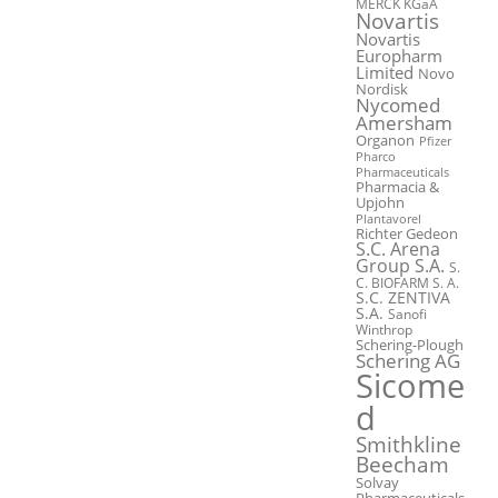
MERCK KGaA
Novartis
Novartis
Europharm
Limited
Novo
Nordisk
Nycomed
Amersham
Organon
Pfizer
Pharco
Pharmaceuticals
Pharmacia &
Upjohn
Plantavorel
Richter Gedeon
S.C. Arena
Group S.A.
S.
C. BIOFARM S. A.
S.C. ZENTIVA
S.A.
Sanofi
Winthrop
Schering-Plough
Schering AG
Sicome
d
Smithkline
Beecham
Solvay