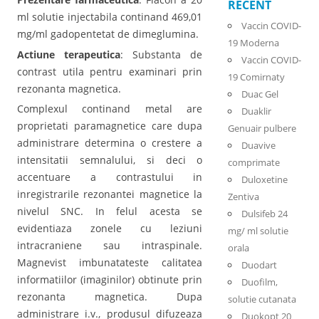
RECENT
ml solutie injectabila continand 469,01
Vaccin COVID-
mg/ml gadopentetat de dimeglumina.
19 Moderna
Actiune terapeutica
: Substanta de
Vaccin COVID-
contrast utila pentru examinari prin
19 Comirnaty
rezonanta magnetica.
Duac Gel
Complexul continand metal are
Duaklir
proprietati paramagnetice care dupa
Genuair pulbere
administrare determina o crestere a
Duavive
intensitatii semnalului, si deci o
comprimate
accentuare a contrastului in
Duloxetine
inregistrarile rezonantei magnetice la
Zentiva
nivelul SNC. In felul acesta se
Dulsifeb 24
evidentiaza zonele cu leziuni
mg/ ml solutie
intracraniene sau intraspinale.
orala
Magnevist imbunatateste calitatea
Duodart
informatiilor (imaginilor) obtinute prin
Duofilm,
rezonanta magnetica. Dupa
solutie cutanata
administrare i.v., produsul difuzeaza
Duokopt 20