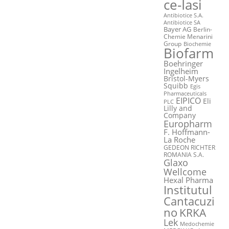
ce-Iasi
Antibiotice S.A.
Antibiotice SA
Bayer AG
Berlin-
Chemie Menarini
Group
Biochemie
Biofarm
Boehringer
Ingelheim
Bristol-Myers
Squibb
Egis
Pharmaceuticals
EIPICO
Eli
PLC
Lilly and
Company
Europharm
F. Hoffmann-
La Roche
GEDEON RICHTER
ROMANIA S.A.
Glaxo
Wellcome
Hexal Pharma
Institutul
Cantacuzi
no
KRKA
Lek
Medochemie