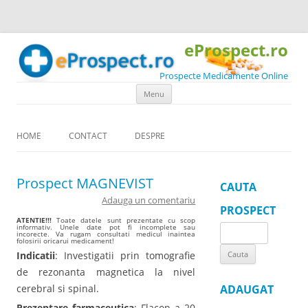
eProspect.ro
Prospecte Medicamente Online
Skip to content
Menu
HOME
CONTACT
DESPRE
Prospect MAGNEVIST
CAUTA
Adauga un comentariu
PROSPECT
ATENTIE!!!
Toate datele sunt prezentate cu scop
informativ. Unele date pot fi incomplete sau
Search
incorecte. Va rugam consultati medicul inaintea
folosirii oricarui medicament!
for:
Indicatii
: Investigatii prin tomografie
de rezonanta magnetica la nivel
cerebral si spinal.
ADAUGAT
Prezentare farmaceutica
: Flacon a 20