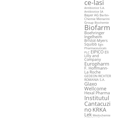
ce-Iasi
Antibiotice S.A.
Antibiotice SA
Bayer AG
Berlin-
Chemie Menarini
Group
Biochemie
Biofarm
Boehringer
Ingelheim
Bristol-Myers
Squibb
Egis
Pharmaceuticals
EIPICO
Eli
PLC
Lilly and
Company
Europharm
F. Hoffmann-
La Roche
GEDEON RICHTER
ROMANIA S.A.
Glaxo
Wellcome
Hexal Pharma
Institutul
Cantacuzi
no
KRKA
Lek
Medochemie