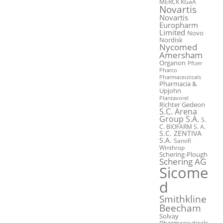
MERCK KGaA
Novartis
Novartis
Europharm
Limited
Novo
Nordisk
Nycomed
Amersham
Organon
Pfizer
Pharco
Pharmaceuticals
Pharmacia &
Upjohn
Plantavorel
Richter Gedeon
S.C. Arena
Group S.A.
S.
C. BIOFARM S. A.
S.C. ZENTIVA
S.A.
Sanofi
Winthrop
Schering-Plough
Schering AG
Sicome
d
Smithkline
Beecham
Solvay