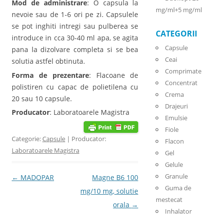
Mod de administrare
: O capsula la
mg/ml+5 mg/ml
nevoie sau de 1-6 ori pe zi. Capsulele
se pot inghiti intregi sau pulberea se
CATEGORII
introduce in cca 30-40 ml apa, se agita
Capsule
pana la dizolvare completa si se bea
Ceai
solutia astfel obtinuta.
Comprimate
Forma de prezentare
: Flacoane de
Concentrat
polistiren cu capac de polietilena cu
Crema
20 sau 10 capsule.
Drajeuri
Producator
: Laboratoarele Magistra
Emulsie
Fiole
Categorie:
Capsule
| Producator:
Flacon
Laboratoarele Magistra
Gel
Gelule
Granule
Post navigation
←
MADOPAR
Magne B6 100
Guma de
mg/10 mg, solutie
mestecat
orala
→
Inhalator