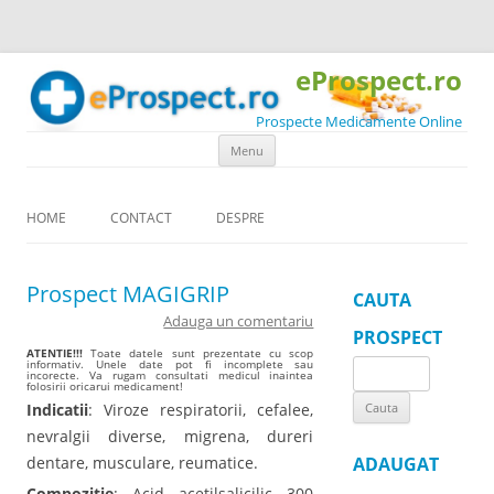
eProspect.ro
Prospecte Medicamente Online
Skip to content
Menu
HOME
CONTACT
DESPRE
Prospect MAGIGRIP
CAUTA
Adauga un comentariu
PROSPECT
ATENTIE!!!
Toate datele sunt prezentate cu scop
informativ. Unele date pot fi incomplete sau
Search
incorecte. Va rugam consultati medicul inaintea
folosirii oricarui medicament!
for:
Indicatii
: Viroze respiratorii, cefalee,
nevralgii diverse, migrena, dureri
dentare, musculare, reumatice.
ADAUGAT
Compozitie
: Acid acetilsalicilic 300