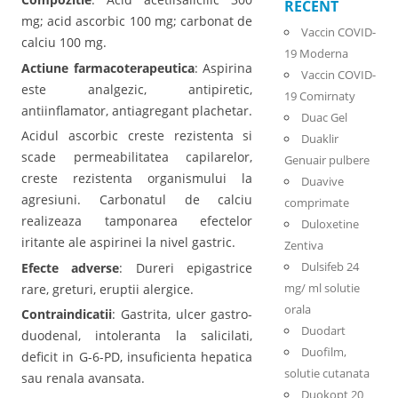
RECENT
mg; acid ascorbic 100 mg; carbonat de
Vaccin COVID-
calciu 100 mg.
19 Moderna
Actiune farmacoterapeutica
: Aspirina
Vaccin COVID-
este analgezic, antipiretic,
19 Comirnaty
antiinflamator, antiagregant plachetar.
Duac Gel
Acidul ascorbic creste rezistenta si
Duaklir
scade permeabilitatea capilarelor,
Genuair pulbere
creste rezistenta organismului la
Duavive
agresiuni. Carbonatul de calciu
comprimate
realizeaza tamponarea efectelor
Duloxetine
iritante ale aspirinei la nivel gastric.
Zentiva
Dulsifeb 24
Efecte adverse
: Dureri epigastrice
mg/ ml solutie
rare, greturi, eruptii alergice.
orala
Contraindicatii
: Gastrita, ulcer gastro-
Duodart
duodenal, intoleranta la salicilati,
Duofilm,
deficit in G-6-PD, insuficienta hepatica
solutie cutanata
sau renala avansata.
Duokopt 20